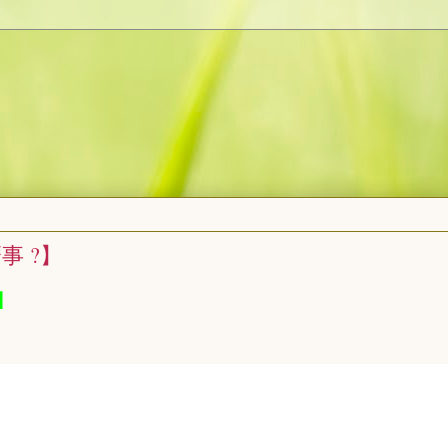
事 ?】
】