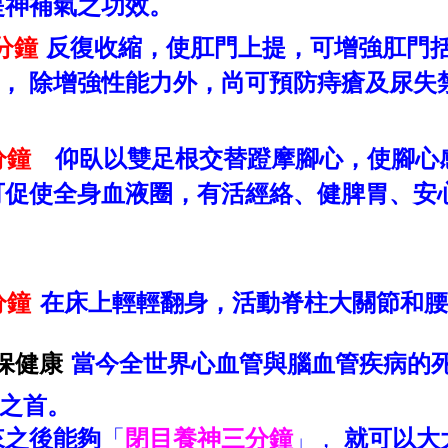
提神補氣之功效。
分鐘
反復收縮，使肛門上提，可增強肛門
，
除增強性能力外，尚可預防痔瘡及尿失
分鐘
仰臥以雙足根交替蹬摩腳心，使腳心
可促使全身血液圈，有活經絡、健脾胃、安
分鐘
在床上輕輕翻身，活動脊柱大關節和腰
保健康
當今全世界心血管與腦血管疾病的
之首。
來之後能夠
「
閉目養神三分鐘
，
就可以大
」