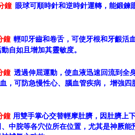
分鐘
眼球可順時針和逆時針運轉，能鍛鍊
分鐘
輕叩牙齒和卷舌，可使牙根和牙齦活
活動自如且增加其靈敏度。
分鐘
透過伸屈運動，使血液迅速回流到全
血，可防急慢性心、腦血管疾病，
增強四
分鐘
用雙手掌心交替輕摩肚臍，因肚臍上
田、中脘等各穴位所在位置，尤其是神厥能