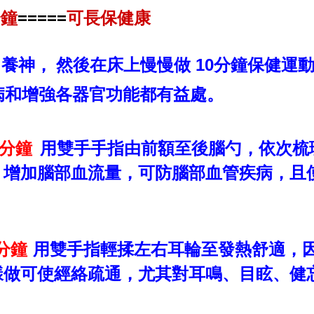
=====
分鐘
可長保健康
10
目養神，
然後在床上慢慢做
分鐘保健運
病和增強各器官功能都有益處。
分鐘
用雙手手指由前額至後腦勺，依次梳
增加腦部血流量，可防腦部血管疾病，且
分鐘
用雙手指輕揉左右耳輪至發熱舒適，
樣做可使經絡疏通，尤其對耳鳴、目眩、健