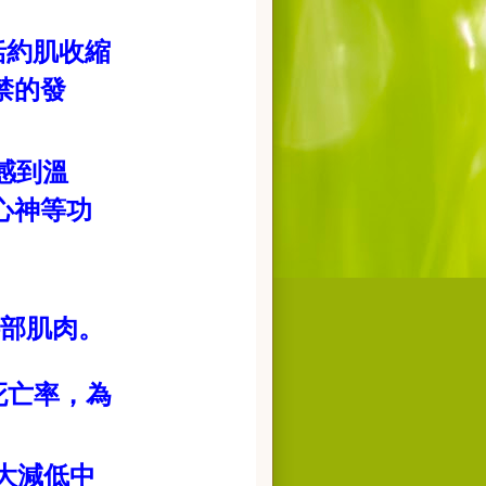
括約肌收縮
禁的發
感到溫
心神等功
部肌肉。
死亡率，為
大減低中