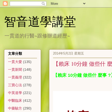
智音道學講堂
一貫道的行醫~跟修辦道經歷~
2014年5月2日 星期五
文章分類
一貫大愛
(135)
【賴床 10分鐘 做些什 麼
一貫新聞
(148)
【賴床 10分鐘 做些什 麼事 ?
一貫義理
(322)
三寶心法
(278)
中英道學
(221)
中醫臨床
(412)
中藥驗方
(290)