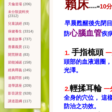
賴床
天倫道場
(206)
10
=
====
未分類資料夾
(2312)
早晨甦醒後先閉
兒童讀經
(93)
心腦血管
保健養生
(3314)
防
疾
修道故事
(737)
善書義賣
(11)
手指梳頭
1.
一
開荒辦道
(83)
頭部的血液迴圈，
節能減碳
(158)
光澤。
經典釋義
(245)
道義問答
(49)
道學講座
(209)
輕揉耳輪
2.
一
影音講堂
(928)
全身的穴位，
這
講道題綱
(117)
防治之功效。