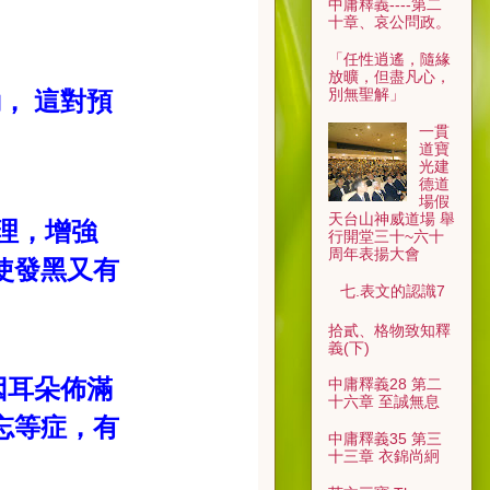
中庸釋義----第二
十章、哀公問政。
「任性逍遙，隨緣
放曠，但盡凡心，
別無聖解」
動，
這對預
一貫
道寶
光建
德道
場假
天台山神威道場 舉
理，增強
行開堂三十~六十
周年表揚大會
使發黑又有
七.表文的認識7
拾貳、格物致知釋
義(下)
因耳朵佈滿
中庸釋義28 第二
十六章 至誠無息
忘等症，有
中庸釋義35 第三
十三章 衣錦尚絅