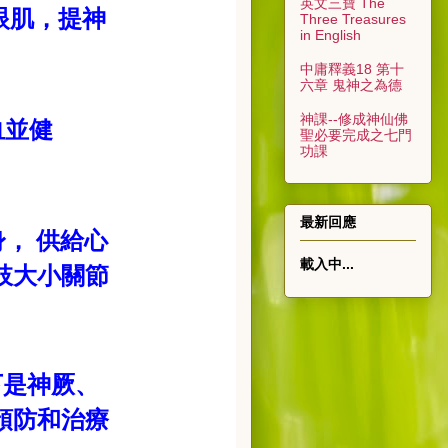
英文三寶 The
眼肌，提神
Three Treasures
in English
中庸釋義18 第十
六章 鬼神之為德
神課--修成神仙佛
血並健
聖必要完成之七門
功課
最新回應
身，
供給心
載入中...
肢大小關節
下是神厥、
預防和治療