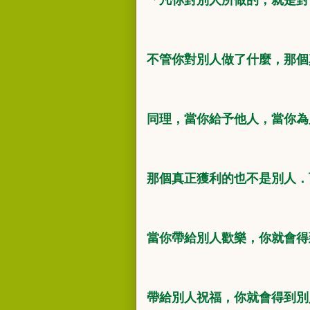
「凡你對別人所做的，就是對
不管你對別人做了什麼，那個
同理，當你給予他人，當你為
那個真正獲利的也不是別人．
當你帶給別人歡樂，你就會得
帶給別人祝福，你就會得到別