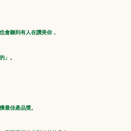
也會聽到有人在讚美你，
的」。
獲最佳產品獎。