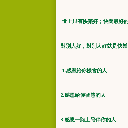
世上只有快樂好；快樂最好
對別人好，對別人好就是快樂
1.
感恩給你機會的人
2.
感恩給你智慧的人
3.
感恩一路上陪伴你的人