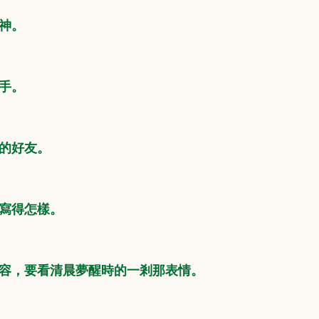
神。
手。
的好友。
寫得怎樣。
容，要看清晨夢醒時的一剎那表情。