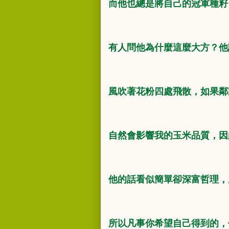
而他也總是將自己的冠軍種籽
有人問他為什麼這麼大方？他
風吹著花粉四處飛散，如果鄰
自然會影響我的玉米品質，因
他的話看似簡單卻深富哲理，
所以凡事你希望自己得到的，