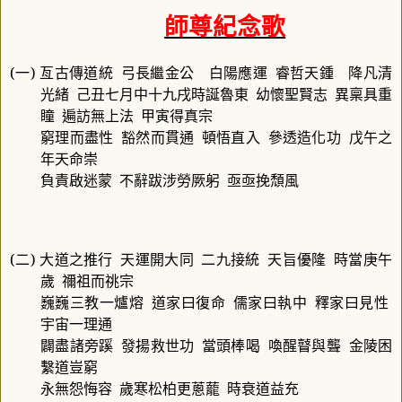
師尊紀念歌
(
一
)
亙古傳道統
弓長繼金公 白陽應運
睿哲天鍾 降凡清
光緒
己丑七月中十九戌時誕魯東
幼懷聖賢志
異稟具重
瞳
遍訪無上法
甲寅得真宗
窮理而盡性
豁然而貫通
頓悟直入
參透造化功
戊午之
年天命崇
負責啟迷蒙
不辭跋涉勞厥躬
亟亟挽頹風
(
二
)
大道之推行
天運開大同
二九接統
天旨優隆
時當庚午
歲
禰祖而祧宗
巍巍三教一爐熔
道家曰復命
儒家曰執中
釋家曰見性
宇宙一理通
闢盡諸旁蹊
發揚救世功
當頭棒喝
喚醒瞽與聾
金陵困
繫道豈窮
永無怨悔容
歲寒松柏更蔥蘢
時衰道益充