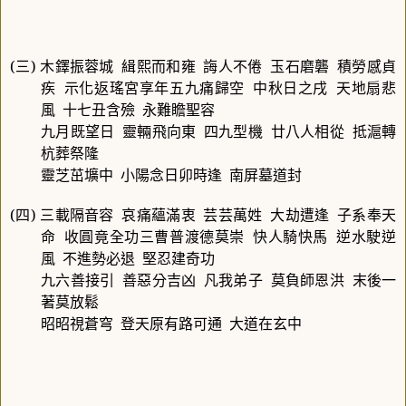
(
三
)
木鐸振蓉城
緝熙而和雍
誨人不倦
玉石磨礱
積勞感貞
疾
示化返瑤宮享年五九痛歸空
中秋日之戌
天地扇悲
風
十七丑含殮
永難瞻聖容
九月既望日
靈輛飛向東
四九型機
廿八人相從
抵滬轉
杭葬祭隆
靈芝茁壙中
小陽念日卯時逢
南屏墓道封
(
四
)
三載隔音容
哀痛蘊滿衷
芸芸萬姓
大劫遭逢
子系奉天
命
收圓竟全功三曹普渡德莫崇
快人騎快馬
逆水駛逆
風
不進勢必退
堅忍建奇功
九六善接引
善惡分吉凶
凡我弟子
莫負師恩洪
末後一
著莫放鬆
昭昭視蒼穹
登天原有路可通
大道在玄中