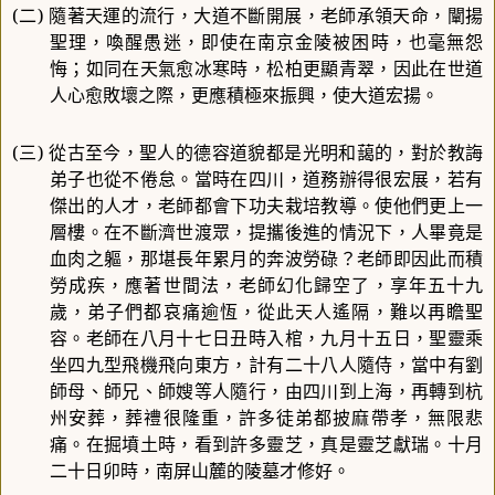
(
二
)
隨著天運的流行，大道不斷開展，老師承領天命，闡揚
聖理，喚醒愚迷，即使在南京金陵被困時，也毫無怨
悔；如同在天氣愈冰寒時，松柏更顯青翠，因此在世道
人心愈敗壞之際，更應積極來振興，使大道宏揚。
(
三
)
從古至今，聖人的德容道貌都是光明和藹的，對於教誨
弟子也從不倦怠。當時在四川，道務辦得很宏展，若有
傑出的人才，老師都會下功夫栽培教導。使他們更上一
層樓。在不斷濟世渡眾，提攜後進的情況下，人畢竟是
血肉之軀，那堪長年累月的奔波勞碌？老師即因此而積
勞成疾，應著世間法，老師幻化歸空了，享年五十九
歲，弟子們都哀痛逾恆，從此天人遙隔，難以再瞻聖
容。老師在八月十七日丑時入棺，九月十五日，聖靈乘
坐四九型飛機飛向東方，計有二十八人隨侍，當中有劉
師母、師兄、師嫂等人隨行，由四川到上海，再轉到杭
州安葬，葬禮很隆重，許多徒弟都披麻帶孝，無限悲
痛。在掘墳土時，看到許多靈芝，真是靈芝獻瑞。十月
二十日卯時，南屏山麓的陵墓才修好。