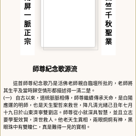
屏
竺
一
千
脈
秋
正
聖
宗
業
師尊紀念歌源流
這首師尊紀念歌乃是活佛老師親自臨壇所批的，老師將
其生平及當時歸空情形都描述得一清二楚。
(
一
)
自古以來，道統脈脈相傳，師尊繼續傳承天命，是白陽
應運的明師，也是天生聖哲來救世，降凡清光緒己丑年七月
十九日於山東濟寧雙劉店。師尊從小就深具智慧，並且立志
要學聖效賢，濟世救人。他老天生異相，兩眼炯炯有神，黑
眼珠中有雙瞳仁，真是難得一見的寶相。