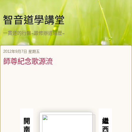
智音道學講堂
一貫道的行醫~跟修辦道經歷~
2012年9月7日 星期五
師尊紀念歌源流
開
繼
南
西