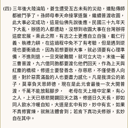
(
四
)
三年後大陸淪陷，蒼生遭受亙古未有的災劫，連點傳師
都被鬥爭了。孫師母奉天命接掌道盤，繼續普渡收圓，
此大事必定成功，這是仙佛先說後應。民國三十九年天
下大亂，辦道的人都遭劫，沒想到收圓大事在台灣辦得
這麼宏展。乘此之際，有志之士更應自立自強，載仁行
義、執禮力耕，在這過程中免不了有考驗，但是遇到逆
境也要衝過去，因為若想要辦大事，就必須要有心理準
備，不進則退，一旦突破難關，就可立大功。末後一著
三曹普渡，九六億同胞都要渡化他們回天，作為上天與
紅塵的橋樑，修道士要發善念，存慈悲，不僅使善人向
道，對於惡貫滿盈的人也要盡力感化。凡是我濟公的弟
子，莫辜負天恩師德，現在是此元會最後一次大開普
渡，千萬不能放鬆腳步， 老母在天上暗中定果，有心
之人，上天已慈悲開闢回天之路。修道日久天長，即如
同人飲水冷暖自知，大道是玄中有妙，妙中有玄，如果
不真修實煉，就無法體會到；若肯下真功夫修辦，玄妙
自在其中。