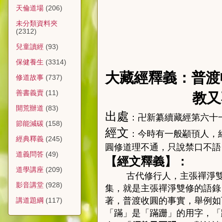
天倫道場
(206)
未分類資料夾
(2312)
兒童讀經
(93)
保健養生
(3314)
大藏經釋義：普渡
修道故事
(737)
善書義賣
(11)
教又
開荒辦道
(83)
出處
：卍新纂續藏經第六十
節能減碳
(158)
經文
：
今時有一般顢頇人，
經典釋義
(245)
圓修道理不通，只說禁口不語
道義問答
(49)
【經文釋義】：
道學講座
(209)
古代修行人，主張禪淨
影音講堂
(928)
集，就是主張禪淨雙修的語錄
著，普渡收圓的事實，
舉例
如
講道題綱
(117)
「蹣」是「蹣跚」的用字，「