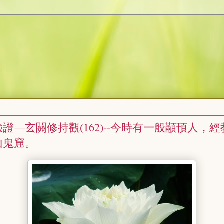
證—玄關修持觀(162)--今時有一般顢頇人，
山鬼窟。