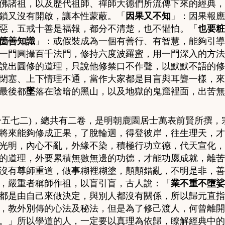
佛諸祖，以及歷代祖師、禪師大德們所流傳下來的經典，
鎖又沒有開啟，讓本性蒙蔽。「
因果又不知
」：
因果報應
惡
，
五戒十善是福報，都分不清楚，也不懼怕。「
也要粧
箇善知識
」：
或假裝成為一個有善行、有智慧，能夠引導
一門圓攝百千法門，修持六度波羅蜜，用一門深入的方法
說出圓修的道理，只說他修禁口不作聲，以默默不語的修
閉塞、上下情理不通，當作大家都是目盲與耳聾一樣，來
最後都
墜
落在陰暗的黑山，以及地獄的鬼窟裡面，出苦無
一五七二
)
，總共有二卷，是明朝鹿園居士萬表前賢所撰，
將來能夠修成正果，了脫輪迴，得登彼岸，往生理天，才
光明，內心不亂，外緣不染，積極行功立德，代天宣化，
的道理，外要累積無數無邊的功德，才能功愿成就，離苦
沒有尊師重道，做事糊裡糊塗，顛顛錯亂，不明是非，善
，嚴重者稱師作祖，以盲引盲，古人說：「
業不重不墮娑
都是由自己來做決定，與別人都沒有關係，所以
歸元直指
，教外別傳的心法及秘法，但是為了修己渡人，何曾離開
。」
所以學道的人
，
一定要以真理為依歸，瞭解經典中的