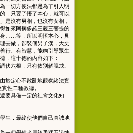
為一切方便法都是為了引人明
的，只要了悟了本心，就可以
」是沒有男相，也沒有女相，
得如來阿耨多羅三藐三菩提的
身……等，所以明悟本心，見
理去做，卻裝個男子漢，大丈
善行、有智慧，能夠引導眾生
德，這十德的內容如下
：
調伏六根，只有依別解脫戒。
由於定心不散亂地觀察諸法實
達實性二種教德。
還要具備一定的社會文化知
學生，最終使他們自己真誠地
為一個學佛者應該勇猛不退怯