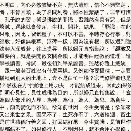
不明白，內心必然猶疑不定，無法清靜，信心不夠堅定，
悔，不肯回頭，為了名聞利養，將本性蒙蔽了，非常可惜
，
孔子說的習，就是佛說的罪識，習雖然有善有惡，但是
壞滅，遇緣就會發芽、生根、開花、結果。
「罪識」在此
果報，因此，習氣種子，不可以不善。平時存心行事，對
經教，好像無根草、浮萍一樣，因為沒有根，所以遇到強
法契入深般若，往上提昇，所以
歸元直指集說：「
經教又
重要的
，
就是要開啟玄關金鎖，才能明白經教的道理，進
學校讀書、考試，最後領到畢業證書。雖然你選上總統、
，跟一般老百姓沒有什麼兩樣。又例如你要播種，一定要
播種到別人的土地上，豈不是白忙一場？宗門修辦道也是
裡？然後在方寸寶地上用功夫，才能結成道果。因此如果
到明心見性，見性成佛為目的，所以
歸元直指集說：「
玄
為四大部州的人界，為神、為仙、為人、為鬼、為畜生，
中，顛倒變化而不知。欲知前世因，今生受者是；欲知來
又出來世之果
。
因果不了，生死亦不了，六道輪迴，畜生
是前世積德行善之因，好因結好果；今生貧賤，是前世作
點都錯不了。如果修行人，不明因果，就不會用心學修，