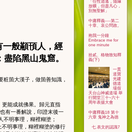
「任性逍遙，隨緣
放曠，但盡凡心，
別無聖解」
中庸釋義----第二
十章、哀公問政。
抱我一分鐘
Embrace me for
時有一般顢頇人，經
one minute
拾貳、格物致知釋
：
盡陷黑山鬼窟。
義(下)
一貫
道寶
光建
要粧箇大漢子，做
箇善知識，
德道
場假
天台山神威道場 舉
行開堂三十~六十
周年表揚大會
，更能成就佛果。歸元直指
也有一番解說，
印證末後一
中庸釋義18 第十
六章 鬼神之為德
人不明事理，糊裡糊塗；
上不明事理，糊裡糊塗的修行
七.表文的認識7