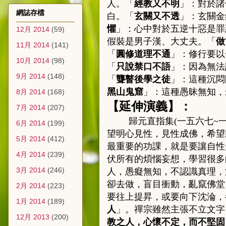
人。「
經教又不明
」：
對於諸
網誌存檔
白。「
玄關又不透
」：
玄關金
懼
」：
心中對於五逆十惡是罪
12月 2014
(59)
假裝是男子漢、大丈夫。「
做
11月 2014
(141)
「
圓修道理不通
」：
修行要以
10月 2014
(98)
「
只說禁口不語
」：
因為無法
9月 2014
(148)
「
聾瞽後學之徒
」：
這種沉悶
黑山鬼窟
」：
這種愚昧無知，
8月 2014
(168)
【延伸演義】：
7月 2014
(207)
歸元直指集
(
一五六七
~
6月 2014
(199)
望明心見性，見性成佛，希望
5月 2014
(412)
最重要的功課，就是要讓自性
4月 2014
(239)
伏所有的煩惱妄想，學習很多
3月 2014
(246)
人，愚癡無知，不認識真理，
卻去做，盲目衝動，亂竄佛堂
2月 2014
(223)
要往上提昇，或要向下沈淪，
1月 2014
(189)
人
」。
禪宗雖然主張不立文字
12月 2013
(200)
教之人，心懷不定，而不堅固