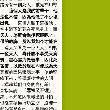
路旁有一個死人，被鬼神用鞭
：「
這個人是我的前輩子，他
法也不信；因為他做了不少壞
出氣
。」這個人聽了這番話，
空中灑下鮮花在死屍身上，而
天人，怎麼會撫摸死屍呢
？」
僧的教誨，所以我如今才能在
，這人又看見一位天人，相貌
一位天人，為什麼不享受天廚
寶，盡心盡力做善事，因此死
吝嗇，以致於現在即使成為天
真實的因果報應之事，使他堅
錄下來，希望讓後世的人明
，端賴我們自身的言行舉止、
直指集說：
「
罪福又不懼
」
。
鎖，不知道因果報應的可怕，
也沒有積極行功立德，道理一
虧的還是自己。六祖壇經行由