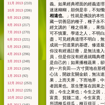
11月 2013
(210)
義。如果經典裡面的經義道理
迷迷糊糊，顛倒是非，不知懺
10月 2013
(206)
相遠也
。」性就是佛說的本性
9月 2013
(206)
藏一切善惡的種子，種子永不
8月 2013
(217)
經文講的「種之得果」，果指
7月 2013
(270)
可不慎重。學道之人
，
不明白
盡
，
可見經典道理不明白，無
6月 2013
(221)
成就一切道業的基礎。修道最
5月 2013
(301)
你沒有經過註冊，是無法進入
4月 2013
(296)
員，但是你沒有經過就職典禮
3月 2013
(248)
是自己的；如果播種蔬果，卻
的一片良田
----
方寸寶地在那
2月 2013
(104)
心法，開啟玄關金鎖，無法達
1月 2013
(92)
果，上而天界，下而地界，中
12月 2012
(253)
者因果也。眾生墜落在因果之
11月 2012
(225)
因，今生之果也；今生之因，
富貴、貧賤二道。今生富貴、
10月 2012
(241)
所謂種瓜得瓜，種豆得豆，一
9月 2012
(245)