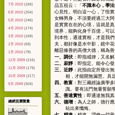
7月 2010
(166)
品
五祖云：「
不識本心，學法
心見性。明白這一心，了悟實
6月 2010
(254)
女轉男身，不須要經過三大阿
5月 2010
(246)
是實實在在的心境，這就是真
4月 2010
(174)
境界，能夠化身千百億，可以
3月 2010
(168)
到本性，通達實相，才是我們
夫，都好像是水中影，鏡中花
2月 2010
(68)
離惡修善的高僧大德
，
稱為善
1月 2010
(78)
一、調伏
：即指戒律，又名解
12月 2009
(216)
二、寂靜
：即指定。能令心發
11月 2009
(179)
三、近靜
：此指由定所發出無
10月 2009
(217)
相，才能開無漏慧。具
四、教富
：對三藏經論廣學多
9月 2009
(504)
識。要有法門無量誓願
五、善達實性
：即通達無我真
總網頁瀏覽量
六、德增
：為人之師，德行應
站出來懺悔。
七、精進
：精進，謂修一切善