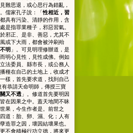
見難思退，或心思行為錯亂，
。儒家孔子說：「
性相近，習
都具有污染、清靜的作用，含
處是指罪業種子，邪惡習氣。
於邪正、是非、善惡，尤其不
風或下大雨，都會被沖刷殆
不明
」
。可見明理修辦道
，
是
而明心見性，見性成佛。例如
立法委員、縣市長，或公務人
播種在自己的土地上，收成才
一樣，首先要求道，找到自己
沒有恭請天命明師，傳授三寶
關又不透
」。
修道首先要明因
皆在因果之中。蓋天地間不昧
世果，今生作者是。前世之
四道：胎、卵、濕、化；人有
孽造罪之因，壞因結壞果也
。
更不會積極行功立德，將來更