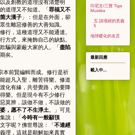
以及創教的道理沒有清楚明
印尼文/三寶 Tiga
的道理又不知道
。「
罪福又不
Mustika
箇大漢子
」：
但是在外面，卻
五.請壇經的意義
眾生離惡修善的大善知識。
5
修行，這種道理又不能通達。
地球暖化的名言
行方式，來掩飾自己的缺點。
欺騙與蒙蔽大家的人。「
盡陷
期矣。
最新回應
載入中...
宗本前賢編輯而成。修行是祈
能超凡入聖，離苦得樂。修道
渡化有緣，共登覺路，內要降
得樂。但是現今有不少修行
惡莫辨，該做不做，不該做的
婆，愿不了不生淨土
。」可見
集說：「
今時有一般顢頇
文字呢？佛世尊說
：「
不達經
義理，這就是願解如來真實