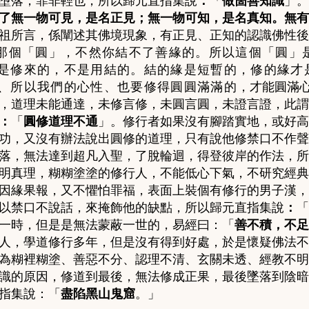
墮落，罪非輕也，所以歸元直指集說
：
「
做箇善知識
」
。
了無一物可見，是名正見；無一物可知，是名真知。無有
祖所言，係闡述其佛境現象，有正見、正知的認識佛性後
那個「圓」，不然你結不了善緣的。所以這個「圓」
是修來的，不是用結的。結的緣是短暫的，修的緣才
、所以我們的心性、也要修得圓圓滿滿的
，
才能圓滿
，道理未能通達，未修言修
，
未圓言圓，未證言證，此謂
：
「
圓修道理不通
」。
修行者如果沒有腳踏實地，或好高
功，又沒有辦法說出圓修的道理，只有說他修禁口不作聲
落
，
無法達到超凡入聖，了脫輪迴，得登彼岸的作法，所
明真理，糊糊塗塗的修行人，不能低心下氣，不研究經典
因緣果報，又不懼怕罪福，表面上裝個有修行的男子漢，
以禁口不說話，來掩飾他的缺點，所以歸元直指集說
：
「
一時，但是是無法蒙蔽一世的，易經曰：「
善不積，不足
人
，
學道修行多年，但是沒有得到好處，於是懷疑佛法不
為糊裡糊塗、善惡不分、認理不清、玄關未透、經教不明
識的原因，修道到最後，無法修成正果，最後墜落到陰暗
指集說：「
盡陷黑山鬼窟
。」