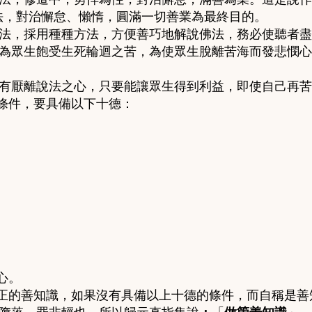
法，對治懈怠、懶惰，圓滿一切善業為最終目的。
法，採用種種方法，方便善巧地解說佛法，務必使聽者盡
為眾生飽受生死輪迴之苦，為使眾生脫離苦海而發悲憫心
有厭離說法之心，只要能讓眾生得到利益，即使自己再苦
條件，要具備以下十德：
。
。
。
。
。
。
。
。
。
心。
正的善知識，如果沒有具備以上十德的條件，而自稱是善