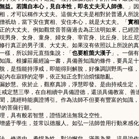
無益。若識自本心，見自本性，即名丈夫天人師佛
。」因
相，才可以稱作大丈夫。這個大丈夫是相對於普通人所說
僧祇劫，當下安住實相、安住本心，就是大丈夫。「
實相
正的大丈夫。例如觀世音菩薩過去為正法明如來，已經證
現男身、女身、童身、婦女身、宰官身、比丘身、比丘尼
修行真正的男子漢
、大丈夫。如果沒有依照以上所說的真
一樣，所以
歸元直指集說：
「
也要粧箇大漢子
」。
一個有
知識。根據莊嚴經論一書，具備善知識的條件，要具足十
脫，是指能持淨戒，即能得到解脫，好像調訓野馬一樣，
起內在寂靜的定學，依正知正念對治煩惱散亂。
漏妙慧。依於止，觀察真諦，淨慧即發。是由持戒生定，
足戒定慧三學，在自相續中具備證德，還須具備教富、善
聞，講經時能廣證博引。作為法師不但要有豐富的知識，
學的菩薩行願。
理，具有般若智慧，證悟諸法無我之空性。
增盛于學生，並常以德服人。如弘一法師曾用行動來感化
法，修道中，勇悍為性，對治懈怠，滿善為業。這是說作