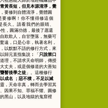
六祖惠能大師於壇經機緣品中
青黃長短，但見本源清淨，覺
，要修到自體清淨，覺體圓
是要修啊！你不懂得修這個
是長久。請看我們的眼睛、
心性，圓滿功德，最後了愿還
自欺欺人，自甘墮落
，
無藥可
騖遠，口是心非，執著名利，
，以默默不語的修行方式，來
以歸元直指集說
：
「
只說禁口
道理，不請求天命明師，傳授
大丈夫，或是個修道的大善知
聾瞽後學之徒
」。
這種修行
以成名 ；惡不積，不足以滅
靈，天命非真，轉而去學習其
、因果不知、罪福不懼、圓修
的黑山，以及地獄的鬼窟裡