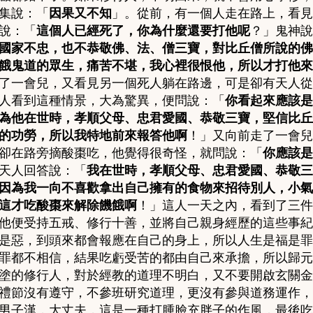
集說：
「
因果又不知
」。
從前，有一個人走在路上，看見
說：「
這個人已經死了，你為什麼還要打他呢
？」鬼神說
國家不忠，也不恭敬佛、法、僧三寶，對比丘僧所說的佛
餓鬼道的眾生，痛苦不堪，我心裡很恨他，所以才打他來
了一會兒，又看見另一個死人躺在路邊，可是卻有天人從
人看到這種情景，大為驚異，便問說：「
你看起來應該是
為他在世時，孝順父母、忠君愛國、恭敬三寶，堅信比丘
的功勞，所以我特地前來報答他啊
！」又向前走了一會兒
卻在路旁摘酸棗吃，他覺得很奇怪，就問說：「
你應該是
天人回答說：「
我在世時，孝順父母、忠君愛國、恭敬三
因為我一向不喜歡拿出自己擁有的食物來招待別人，小氣
這才吃酸棗來解除饑餓啊
！」這人一天之內，看到了三件
他便受持五戒、修行十善，並將自己親身經歷的這些事紀
是惡，到頭來都會報應在自己的身上，所以人生是福是罪
罪都不相信，結果吃虧受苦的都由自己來承擔，所以
歸元
塗的修行人，對於經教的道理不明白，又不要開啟玄關金
禮節沒有遵守，不參班研究道理，更沒有參與道務運作，
男子漢，大丈夫，這是一種打腫臉充胖子的作風，最後吃