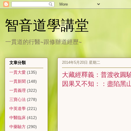
智音道學講堂
一貫道的行醫~跟修辦道經歷~
2014年5月20日 星期二
文章分類
一貫大愛
(135)
大藏經釋義：普渡收圓驗
一貫新聞
(148)
因果又不知：：盡陷黑
一貫義理
(322)
三寶心法
(278)
中英道學
(221)
中醫臨床
(412)
中藥驗方
(290)