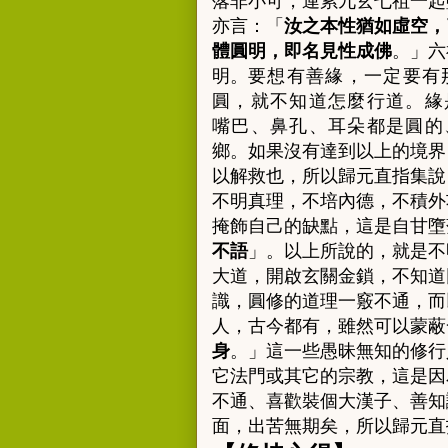
落非小可，連累九玄七祖一起
亦言：「
汝之本性猶如虛空，
體圓明，即名見性成佛
。」六
明。
要想有善緣，一定要有
圓，就不知道怎麼行道。緣
嘴巴、鼻孔、耳朵都是圓的
鄉。如果沒有達到以上的境界
以解救也，所以歸元直指集說
不明真理
，
不培內德，不積外
掩飾自己的缺點，這是自甘墮
不語
」。
以上所說的，就是不
大道，開啟玄關金鎖，不知道
識，圓修的道理一竅不通，而
人，古今都有，雖然可以蒙蔽
身
。」這一些愚昧無知的修行
它法門或其它的宗教，這是因
不通、喜歡裝個大漢子、善知
面，出苦無期矣，所以
歸元直