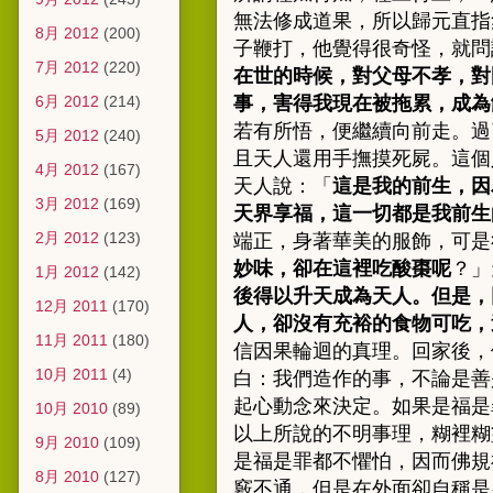
無法修成道果，所以
歸元直指
8月 2012
(200)
子鞭打，他覺得很奇怪，就問
7月 2012
(220)
在世的時候，對父母不孝，對
6月 2012
(214)
事，害得我現在被拖累，成為
若有所悟，便繼續向前走。過
5月 2012
(240)
且天人還用手撫摸死屍。這個
4月 2012
(167)
天人說：「
這是我的前生，因
3月 2012
(169)
天界享福，這一切都是我前生
2月 2012
(123)
端正，身著華美的服飾，可是
妙味，卻在這裡吃酸棗呢
？」
1月 2012
(142)
後得以升天成為天人。但是，
12月 2011
(170)
人，卻沒有充裕的食物可吃，
11月 2011
(180)
信因果輪迴的真理。回家後，
10月 2011
(4)
白：我們造作的事，不論是善
起心動念來決定。如果是福是
10月 2010
(89)
以上所說的不明事理，糊裡糊
9月 2010
(109)
是福是罪都不懼怕，因而佛規
8月 2010
(127)
竅不通
，
但是在外面卻自稱是