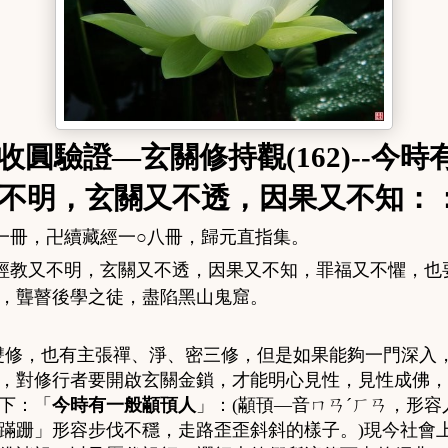
收圓驗證—玄關修持觀(1
62
)--今
不明，玄關又不透，因果又不
知：
一冊，卍續藏經一○八冊，歸元直指集。
經教又不明，玄關又
不透，因果又不知，罪福又不懼，也
，聾瞽後學
之徒，盡陷黑山鬼窟。
雙修，也有主張禪、淨、密三修，但是如果能夠一門深入
，對修行者要開啟玄關金鎖，才能明心見性，見性成佛，
下：「
今時有一般顢頇人
」
：
(
顢頇—音ㄇㄢˊㄏㄢ，形容
蹣跚」形容步伐不穩，走路歪歪斜斜的樣子。
)
現今社會