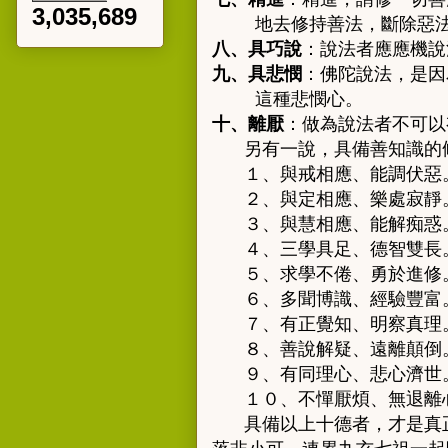
3,035,689
地去修持善法，斷除惡
八、具巧說
：說法者應應機說
九、具悲憫
：佛陀說法，是因
這種悲憫心。
十、離厭
：做為說法者不可以
另有一說，具備善知識的
１、與戒相應、能調伏惡
２、與定相應、樂處寂靜
３、與慧相應、能解痴惑
４、三學具足、德智雙長
５、求學不倦、勇於進修
６、多聞博識、經驗豐富
７、有正覺知、明察真理
８、善說解疑、遠離顛倒
９、有同理心、悲心濟世
１０、不憚厭煩、無退離
具備以上十德者，才是真