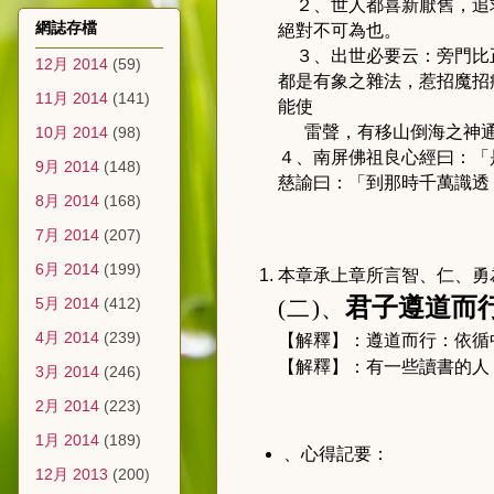
２、世人都喜新厭舊，追求
網誌存檔
絕對不可為也。
３、出世必要云：旁門比正
12月 2014
(59)
都是有象之雜法，惹招魔招
11月 2014
(141)
能使
雷聲，有移山倒海之神
10月 2014
(98)
４、南屏佛祖良心經曰：「
9月 2014
(148)
慈諭曰：「到那時千萬識透
8月 2014
(168)
7月 2014
(207)
6月 2014
(199)
本章承上章所言智、仁、勇
君子遵道而
5月 2014
(412)
(
二
)
、
4月 2014
(239)
【解釋】：遵道而行：依循
【解釋】：有一些讀書的人
3月 2014
(246)
2月 2014
(223)
1月 2014
(189)
、心得記要：
12月 2013
(200)