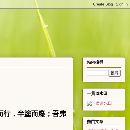
站內搜尋
一貫道水田
而行，半塗而廢；吾弗
熱門文章