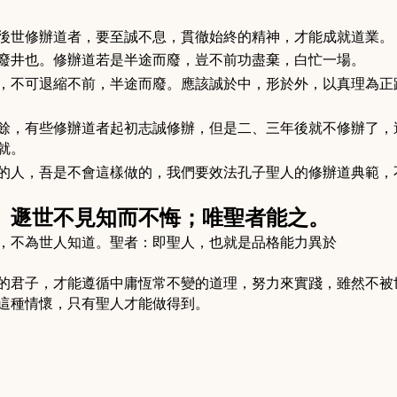
後世修辦道者，要至誠不息，貫徹始終的精神，才能成就道業。
廢井也。修辦道若是半途而廢，豈不前功盡棄，白忙一場。
，不可退縮不前，半途而廢。應該誠於中，形於外，以真理為正
餘，有些修辦道者起初志誠修辦，但是二、三年後就不修辦了，
就。
的人，吾是不會這樣做的，我們要效法孔子聖人的修辦道典範，
。遯世不見知而不悔；唯聖者能之。
，不為世人知道。聖者：即聖人，也就是品格能力異於
的君子，才能遵循中庸恆常不變的道理，努力來實踐，雖然不被
這種情懷，只有聖人才能做得到。