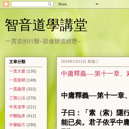
智音道學講堂
一貫道的行醫~跟修辦道經歷~
2014年2月11日 星期二
文章分類
一貫大愛
(135)
中庸釋義----第十一章
一貫新聞
(148)
一貫義理
(322)
中庸釋義
第十一章
----
三寶心法
(278)
中英道學
(221)
子曰：「素（索）隱
中醫臨床
(412)
能已矣。君子依乎中
中藥驗方
(290)