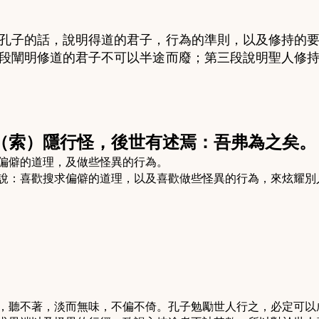
孔子的話，說明得道的君子，行為的準則，以及修持的
段闡明修道的君子不可以半途而廢；第三段說明聖人修
（索）隱行怪，後世有述焉：吾弗為之矣。
偏僻的道理，及做些怪異的行為。
說：喜歡搜求偏僻的道理，以及喜歡做些怪異的行為，來炫耀別
，聽不著，淡而無味，不偏不倚。孔子勉勵世人行之，必定可以