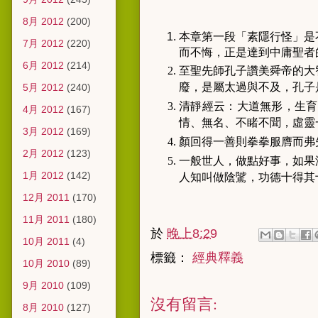
8月 2012
(200)
本章第一段「素隱行怪」是
7月 2012
(220)
而不悔，正是達到中庸聖者
6月 2012
(214)
至聖先師孔子讚美舜帝的大
廢，是屬太過與不及，孔子
5月 2012
(240)
清靜經云：大道無形，生育
4月 2012
(167)
情、無名、不睹不聞，虛靈
3月 2012
(169)
顏回得一善則拳拳服膺而弗
2月 2012
(123)
一般世人，做點好事，如果
1月 2012
(142)
人知叫做陰騭，功德十得其
12月 2011
(170)
11月 2011
(180)
於
晚上8:29
10月 2011
(4)
標籤：
經典釋義
10月 2010
(89)
9月 2010
(109)
沒有留言:
8月 2010
(127)