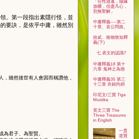
「任性逍遙，隨緣
放曠，但盡凡心，
別無聖解」
要領。第一段指出素隱行怪，並
中庸釋義----第二
持的要訣，是依乎中庸，雖然別
十章、哀公問政。
拾貳、格物致知釋
義(下)
七.表文的認識7
中庸釋義18 第十
六章 鬼神之為德
人，雖然後世有人會因而稱讚他，
中庸釋義35 第三
十三章 衣錦尚絅
印尼文/三寶 Tiga
Mustika
英文三寶 The
Three Treasures
in English
一貫
成為君子、為聖賢。
道寶