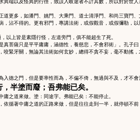
異端以及怪異的行徑，致誤入岐途者不計其數，所以對於世人
道更多，如潘門、姚門、大乘門、道士清淨門、和尚三寶門、
病，沾不得的。更有邪門，專講法術，或假觀音，或假彌勒，以
通，以上皆是素隱行怪，左道旁門，俱不能超生了死。
是真菩薩只是平平庸庸，涵德性，養慈悲，不會邪術」。孔子曰
，咬緊牙關，無論其法術如何玄妙，總得不貪不妄，毫不動搖，
為入德之門，但是要率性而為，不偏不倚，無過與不及，才不會
行，半塗而廢；吾弗能已矣。
中庸之道來做。塗：同途字。弗能已矣：不能停止。
，依循著中庸之道的正路來做，但是往往走到一半，就停頓不前