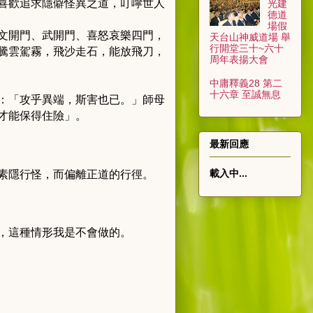
喜歡追求隱僻怪異之道，叮嚀世人
光建
德道
場假
文開門、武開門、喜怒哀樂四門，
天台山神威道場 舉
行開堂三十~六十
騰雲駕霧，飛沙走石，能放飛刀，
周年表揚大會
中庸釋義28 第二
十六章 至誠無息
：「攻乎異端，斯害也已。」師母
才能保得住險」。
最新回應
載入中...
素隱行怪，而偏離正道的行徑。
，這種情形我是不會做的。