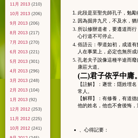
11月 2013
(210)
此段是至聖先師孔子，勉勵
10月 2013
(206)
因為掘井九尺，不及水，猶
9月 2013
(206)
所以修辦道者，要遵道而行
8月 2013
(217)
心行道不可停止。
7月 2013
(270)
俗語云：學道如初，成道有
人在事業上，必定也無所成
6月 2013
(221)
孔老夫子說像這種半途而廢
5月 2013
(301)
康莊大道。
4月 2013
(296)
(
二
)
君子依乎中庸
3月 2013
(248)
【註解】：遯世：隱姓埋名
2月 2013
(104)
常人。
【解釋】：有修養，有道德
1月 2013
(92)
他的姓名，他也不會後悔，
12月 2012
(253)
11月 2012
(225)
10月 2012
(241)
、心得記要：
9月 2012
(245)