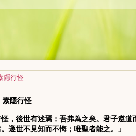
、素隱行怪
、素隱行怪
行怪，後世有述焉：吾弗為之矣。君子遵道
庸。遯世不見知而不悔；唯聖者能之。」