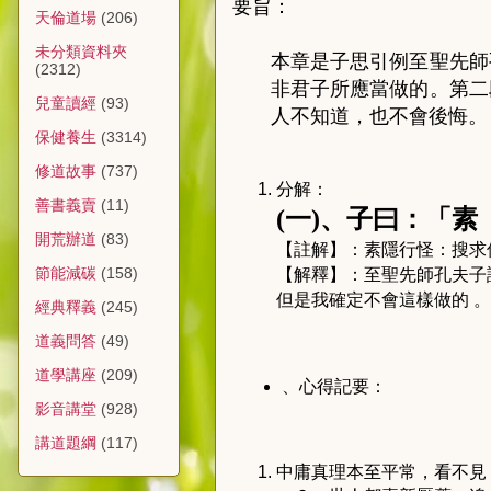
要旨：
天倫道場
(206)
未分類資料夾
本章是子思引例至聖先師
(2312)
非君子所應當做的。第二
兒童讀經
(93)
人不知道，也不會後悔。
保健養生
(3314)
修道故事
(737)
分解：
善書義賣
(11)
(
一
)
、子曰：「素
開荒辦道
(83)
【註解】：素隱行怪：搜求
節能減碳
(158)
【解釋】：至聖先師孔夫子
但是我確定不會這樣做的 。
經典釋義
(245)
道義問答
(49)
道學講座
(209)
、心得記要：
影音講堂
(928)
講道題綱
(117)
中庸真理本至平常，看不見