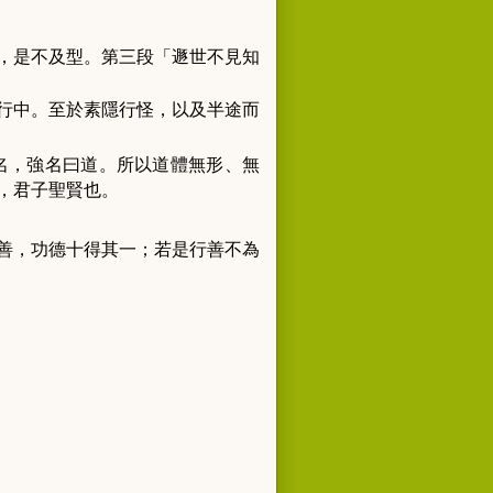
，是不及型。第三段「遯世不見知
行中。至於素隱行怪，以及半途而
名，強名曰道。所以道體無形、無
，君子聖賢也。
善，功德十得其一；若是行善不為