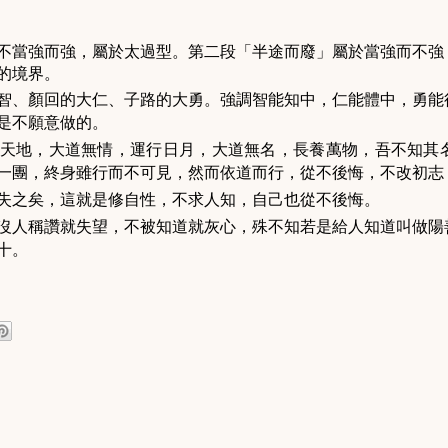
不當強而強，屬於太過型。第二段「半途而廢」屬於當強而不強
的境界。
智、顏回的大仁、子路的大勇。強調智能知中，仁能體中，勇能
是不願意做的。
天地，大道無情，運行日月，大道無名，長養萬物，吾不知其
一團，終身雖行而不可見，然而依道而行，從不後悔，不改初志
失之矣，這就是修自性，不求人知，自己也從不後悔。
沒人稱讚就失望，不被知道就灰心，殊不知若是給人知道叫做陽
十。