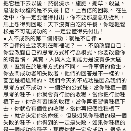
把它種下去以後，然後澆水，施肥，鋤草，殺蟲。
最後你收穫的是不只幾十倍，上百倍的回報。
在生
活中，你一定要懂得付出，你不要那麼急功近利，
馬上想得到回報，天下沒有白吃的午餐，你輕輕鬆
松是不可能成功的。
一定要懂得先付出！
●
人不成熟的第二個特徵：就是不自律
●
不自律的主要表現在哪裡呢？
一、不願改變自己：
你要改變自己的思考方式和行為模式。你要改變你
的壞習慣。
其實，人與人之間能力是沒有多大區
別，區別在於思考方式的不同。
一件事情的發生，
你去問成功者和失敗者，他們的回答是不一樣的，
甚至是相違背的。
我們今天的不成功是因為我們的
思考方式不成功。
一個好的公式是：當你種植一個
思考的種子，你就會有行動的收穫，當你把行動種
植下去，你會有習慣的收穫，當你再把習慣種植下
去，你就會有個性的收穫，當你再把個性種植下
去，就會決定你的命運。
但是如果你種植的是一個
失敗的種子，你得到的一定是失敗，如果你種植的
是一個成功的種子，那麼你就一定會成功。
很多人