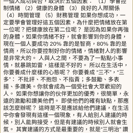
一個人成功與否，取決於五個因素：
（
1
）學會控
制情緒
（
2
）健康的身體
（
3
）良好的人際關係
（
4
）時間管理
（
5
）財務管理
如果你想成功，一
定要學會管理好這五個因素，為什麼把情緒放在第
一位呢？把健康放在第二位呢？
是因為如果你再強
的身體，如果你情緒不好，就會影響到你的身體，
現在一個人要成功
20%
靠的是智商，
80%
靠的是
情商，所以你要控制好你的情緒，情緒對人的影響
是非常大的。
人與人之間，不要為了一點點小事
情，就暴跳如雷，這樣是不好的。
所以在生活中，
你要養成什麼樣的心態呢？
你要養成
“
三不
”
，
“
三
多
”
：
不批評、不抱怨、不指責；多鼓勵、多表
揚、多讚美。你就會成為一個受社會大眾歡迎的
人。
如果你想讓你的伙伴更加的優秀，很簡單，永
遠的激勵和讚美他們。
即使他們的確有缺點，那應
該怎麼辦呢？
這時是不是應該給他們建議，在生活
中你會發現有這樣一個現象，有人給別人建議的時
候，別人能夠接受，但是有建議的時候別人就會生
氣。
其實建議的方式是最重要的，就是
“
三明治
”
讚