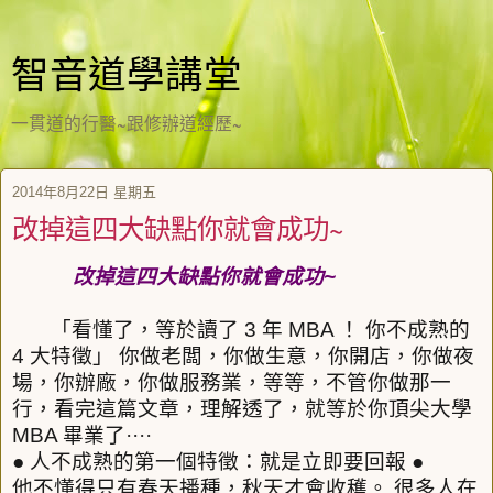
智音道學講堂
一貫道的行醫~跟修辦道經歷~
2014年8月22日 星期五
改掉這四大缺點你就會成功~
改掉這四大缺點你就會成功
~
「看懂了，等於讀了
3
年
MBA
！
你不成熟的
4
大特徵」
你做老闆，你做生意，你開店，你做夜
場，你辦廠，你做服務業，等等，不管你做那一
行，看完這篇文章，理解透了，就等於你頂尖大學
MBA
畢業了
····
●
人不成熟的第一個特徵：就是立即要回報
●
他不懂得只有春天播種，秋天才會收穫。
很多人在