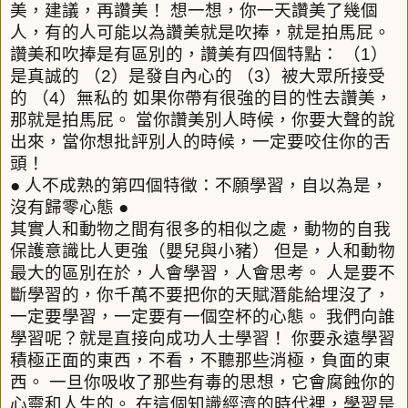
美，建議，再讚美！
想一想，你一天讚美了幾個
人，有的人可能以為讚美就是吹捧，就是拍馬屁。
讚美和吹捧是有區別的，讚美有四個特點：
（
1
）
是真誠的
（
2
）是發自內心的
（
3
）被大眾所接受
的
（
4
）無私的
如果你帶有很強的目的性去讚美，
那就是拍馬屁。
當你讚美別人時候，你要大聲的說
出來，當你想批評別人的時候，一定要咬住你的舌
頭！
●
人不成熟的第四個特徵：不願學習，自以為是，
沒有歸零心態
●
其實人和動物之間有很多的相似之處，動物的自我
保護意識比人更強（嬰兒與小豬）
但是，人和動物
最大的區別在於，人會學習，人會思考。
人是要不
斷學習的，你千萬不要把你的天賦潛能給埋沒了，
一定要學習，一定要有一個空杯的心態。
我們向誰
學習呢？就是直接向成功人士學習！
你要永遠學習
積極正面的東西，不看，不聽那些消極，負面的東
西。
一旦你吸收了那些有毒的思想，它會腐蝕你的
心靈和人生的。
在這個知識經濟的時代裡，學習是