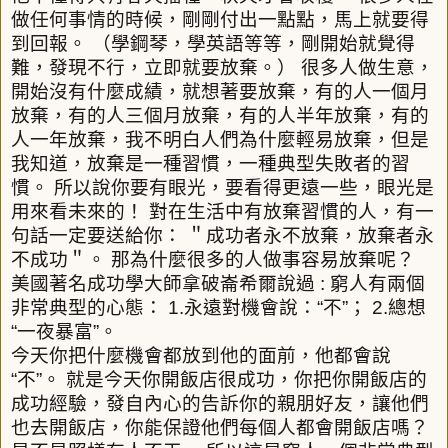
做任何事情的時候，剛剛付出一點點，馬上就要得
到回報。
（學鋼琴，學英語等等，剛開始就覺得
難，發現不行，立即就要放棄。）
很多人做生意，
開始沒有什麼成績，就想著要放棄，有的人一個月
放棄，有的人三個月放棄，有的人半年放棄，有的
人一年放棄，我不明白人們為什麼輕易放棄，但是
我知道，放棄是一種習慣，一種典型失敗者的習
慣。
所以說你要有眼光，要看得更遠一些，眼光是
用來看未來的！
對在生活中有放棄習慣的人，有一
句話一定要送給你：
＂成功者永不放棄，放棄者永
不成功＂。
那為什麼很多的人做事容易放棄呢？
美國著名成功學大師拿破崙希爾說過
:
窮人有兩個
非常典型的心態：
1.
永遠對機會說：
“
不
”
；
2.
總想
“
一夜暴富
”
。
今天你把什麼機會都放到他的面前，他都會說
“
不
”
。
就是今天你開飯店很成功，你把你開飯店的
成功經驗，發自內心的告訴你的親朋好友，讓他們
也去開飯店，你能保證他們每個人都會開飯店嗎？