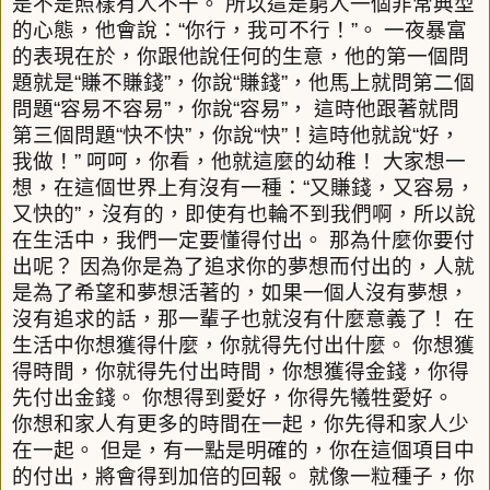
是不是照樣有人不干。
所以這是窮人一個非常典型
的心態，他會說：
“
你行，我可不行！
”
。
一夜暴富
的表現在於，你跟他說任何的生意，他的第一個問
題就是
“
賺不賺錢
”
，你說
“
賺錢
”
，他馬上就問第二個
問題
“
容易不容易
”
，你說
“
容易
”
，
這時他跟著就問
第三個問題
“
快不快
”
，你說
“
快
”
！這時他就說
“
好，
我做！
”
呵呵，你看，他就這麼的幼稚！
大家想一
想，在這個世界上有沒有一種：
“
又賺錢，又容易，
又快的
”
，沒有的，即使有也輪不到我們啊，所以說
在生活中，我們一定要懂得付出。
那為什麼你要付
出呢？
因為你是為了追求你的夢想而付出的，人就
是為了希望和夢想活著的，如果一個人沒有夢想，
沒有追求的話，那一輩子也就沒有什麼意義了！
在
生活中你想獲得什麼，你就得先付出什麼。
你想獲
得時間，你就得先付出時間，你想獲得金錢，你得
先付出金錢。
你想得到愛好，你得先犧牲愛好。
你想和家人有更多的時間在一起，你先得和家人少
在一起。
但是，有一點是明確的，你在這個項目中
的付出，將會得到加倍的回報。
就像一粒種子，你