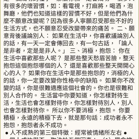
有很多的壞習慣，如：看電視，打麻將，喝酒，泡
舞廳，他們也知道這樣的習慣不好，但是他們為什
麼不願意改變呢？因為很多人寧願忍受那些不好的
生活方式，也不願意忍受改變帶來的痛苦。
二、願
意背後議論別人：
如果在生活中，你喜歡議論別人
的話，有一天一定會傳回去，有一句古話，「論人
是非者，定是是非人。」
三、消極，抱怨：
你在
生活中喜歡那些人呢？
是那些整天愁眉苦臉，整天
抱怨這個抱怨哪個的人？
還是喜歡那些整天開開心
心的人？
如果你在生活中是那些抱怨的，消極的人
的話，你一定要改變你性格中的缺陷。
如果你不改
變的話，你是很難適應這個社會的。你也是很難和
別人合作的。
生活當中你要知道，你怎樣對待生
活，生活也會怎樣對待你，你怎樣對待別人，別人
也會怎樣對待你。
所以你不要消極，抱怨。
你要
積極，永遠的積極下去，就是那句話：成功者永不
抱怨，抱怨者永不成功。
●
人不成熟的第三個特徵：經常被情緒所左右
●