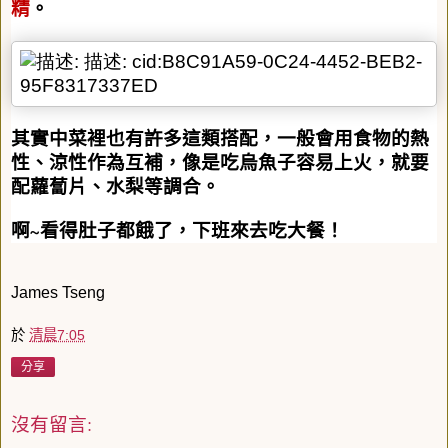
精
。
其實中菜裡也有許多這類搭配，一般會用食物的熱
性、涼性作為互補，像是吃烏魚子容易上火，就要
配蘿蔔片、水梨等調合。
啊
∼
看得肚子都餓了，下班來去吃大餐！
James Tseng
於
清晨7:05
分享
沒有留言: