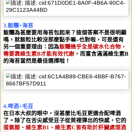
3.
飯糰
+
海苔
飯糰為甚麼要用海苔包起來？這個答案不是很明顯
嗎，就飯粒比較沒那麼黏手嘛
∼
也對啦，可是還有
另一個重要理由：因為
飯糰幾乎全是碳水化合物，
需要靠維生素
B
才能有效代謝
，而富含滿滿維生素
B
的海苔當然是最佳選擇啦！
4.
啤酒
+
毛豆
在日本大叔的眼中，沒甚麼比毛豆更適合配啤酒
了。除了在舌尖感受豆子從莢裡彈出的快感，它的
蛋氨酸、維生素
B1
、維生素
C
皆有助於肝臟處理酒