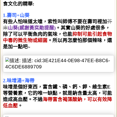
食文化的精華
:
1.
壽司
+
山葵
有些人怕味道太嗆，索性叫師傅不要在壽司裡加
芥
末
山葵
(
感謝黃奕勛提醒
)
。其實山葵的好處很多，
除了可以平衡魚肉的氣味，也能
抑制可能引起食物
中毒的微生物或細菌
。所以再怎麼怕那個辣味，還
是加一點吧
∼
2.
味增湯
+
海帶
味增是個好東西，富含鐵、磷、鈣、鉀、維生素
E
等營養素，它的唯一缺點，就是鈉含量太高，可能
造成高血壓。不過
海帶富含褐藻酸鈉，可以有效降
低血壓
。