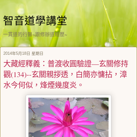
智音道學講堂
一貫道的行醫~跟修辦道經歷~
2014年5月18日 星期日
大藏經釋義：普渡收圓驗證—玄關修持
觀(134)--玄關親拶透，白簡亦慵拈，漳
水今何似，烽煙幾度炎。