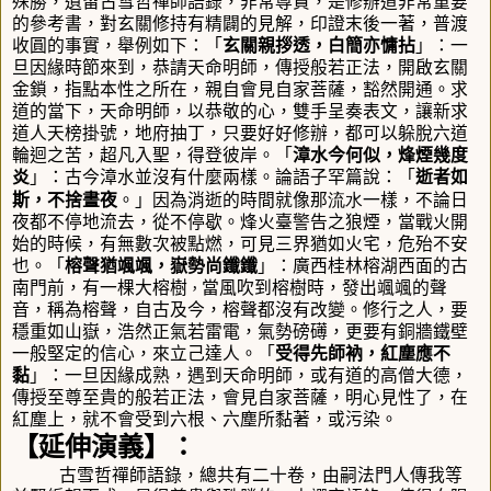
殊勝，遺留古雪哲禪師語錄，非常尊貴，是修辦道非常重要
的參考書，對玄關修持有精闢的見解，
印證末後一著，普渡
收圓的事實，
舉例
如下：「
玄關親拶透，白簡亦慵拈
」：
一
旦因緣時節來到，恭請天命明師，傳授般若正法，開啟玄關
金鎖，指點本性之所在，親自會見自家菩薩，豁然開通。求
道的當下，天命明師，以恭敬的心，雙手呈奏表文
，
讓新求
道人天榜掛號，地府抽丁，只要好好修辦，都可以躲脫六道
輪迴之苦，超凡入聖，得登彼岸。「
漳水今何似，烽煙幾度
炎
」：
古今漳水並沒有什麼兩樣
。
論語子罕篇說：「
逝者如
流水
斯，不捨晝夜
。」因為消逝的時間就像那
一樣，不論日
夜都不停地流去，從不停歇。烽火臺警告之狼煙
，
當戰火開
始的時候，有無數次被點燃，可見三界猶如火宅，危殆不安
也。「
榕聲猶颯颯，嶽勢尚鑯鑯
」：
廣西桂林榕湖
西面的古
南門前，有一棵大榕樹
當風吹到榕樹時，發出颯颯的聲
，
音，稱為榕聲，自古及今，榕聲都沒有改變。修行之人，要
穩重如山
嶽，浩然正氣若
雷電，氣勢磅礡，更要有銅牆鐵壁
一般堅定的信心，來立己達人。「
受得先師衲，紅塵應不
黏
」：
一旦因緣成熟，遇到天命明師，或有道的高僧大德，
傳授至尊至貴的般若正法，會見自家菩薩，明心見性了，在
紅塵上，就不會受到六根、六塵所黏著，或污染。
【延伸演義】：
古雪哲禪師語錄，總共有二十卷，由嗣法門人傳我等