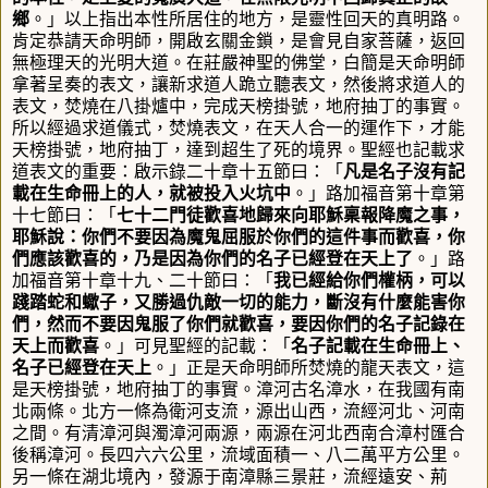
鄉
。」以上指出本性所居住的地方，是靈性回天的真明路。
肯定恭請天命明師，開啟玄關金鎖，是會見自家菩薩，返回
無極理天的光明大道。在莊嚴神聖的佛堂，白簡是天命明師
拿著呈奏的表文，讓新求道人跪立聽表文，然後將求道人的
表文，焚燒在八掛爐中，完成天榜掛號，地府抽丁的事實。
所以經過求道儀式，焚燒表文，在天人合一的運作下，才能
天榜掛號，地府抽丁，達到超生了死的境界。聖經也記載求
道表文的重要：啟示錄二十章十五節曰：「
凡是名子沒有記
載在生命冊上的人，就被投入火坑中
。」路加福音第十章第
十七節曰：「
七十二門徒歡喜地歸來向耶穌稟報降魔之事，
耶穌說：你們不要因為魔鬼屈服於你們的這件事而歡喜，你
們應該歡喜的，乃是因為你們的名子已經登在天上了
。」路
加福音第十章十九、二十節曰：「
我已經給你們權柄，可以
踐踏蛇和蠍子，又勝過仇敵一切的能力，斷沒有什麼能害你
們，然而不要因鬼服了你們就歡喜，要因你們的名子記錄在
天上而歡喜
。」可見聖經的記載：「
名子記載在生命冊上、
名子已經登在天上
。」
正是天命明師所焚燒的龍天表文，這
是天榜掛號，地府抽丁的事實
。
漳河古名漳水，在我國有南
北兩條。北方一條為衛河支流，源出山西，流經河北、河南
之間。有清漳河與濁漳河兩源，兩源在河北西南合漳村匯合
後稱漳河。長
四六六
公里，流域面積
一、八二
萬平方公里。
另一條在湖北境內，發源于南漳縣三景莊，流經遠安、荊