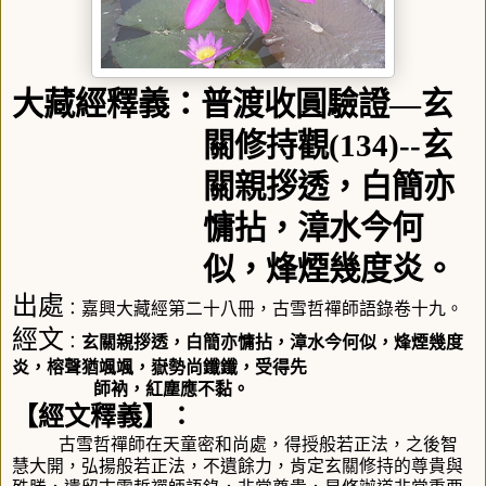
大藏經釋義：普渡收圓驗證
—
玄
關修持觀
(134)--
玄
關親拶透，白簡亦
慵拈，漳水今何
似，烽煙幾度炎。
出處
：嘉興大藏經第二十八冊，古雪哲禪師語錄卷十九。
經文
：
玄關親拶透，白簡亦慵拈，漳水今何似，烽煙幾度
炎，榕聲猶颯颯，嶽勢尚鑯鑯，受得先
師衲，紅塵應不黏。
【經文釋義】：
古雪哲禪師在天童密和尚處，得授般若正法，之後智
慧大開，弘揚般若正法，不遺餘力，肯定玄關修持的尊貴與