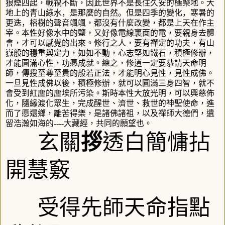
狼煙四起，戰禍不斷，因此世界不是長住久安的極樂地。
大
地上的青山綠水，是那麼的自然。但是四季的變化，寒暑的
更迭，
榕樹的聲音颯颯，都沒有什麼改變，
都是上天在
作
主
宰
。本性好像水中的鹽，又好像電線裏面的電，要親身去體
會，才可以感覺的出來。修行之人，要有禪定的功夫，有山
嶽般的穩重與定力，如如不動，心志堅如鐵石，積極修辦，
才能圓滿心性，功愿成就。總之，修道一定要恭請天命明
師，傳授至尊至貴的般若正法，才能明心見性，見性成佛。
一旦見性成佛以後，積極修辦，就可以圓滿三身四智，就不
會受到紅塵的塵埃所污染。斯時本性大放光明，可以興慈佈
化，隨緣渡化眾生，完成醒世、濟世、救世的神聖使命，進
而了愿還鄉，離苦得樂，是諸佛諸祖，以及禪師大德們，遺
留浩瀚如海的
----
大藏經，共同的願望也。
玄關
拶
透白簡慵拈
開慧竅
受得先師天命指點