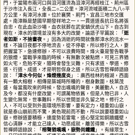
門，于當陽市兩河口與沮河匯流為沮漳河再經枝江、荊州區
于沙市注入長江，全長
二○二
公里。漳河流域面積
二九八○
平
方公里，有漳河水庫。位於襄樊、荊門、宜昌三地市交匯
處。
南漳縣是楚國早期發祥地之一。一貫道道長抗日名將張
自忠，在此血染沙場，血衣就葬在武安鎮伏虎山下。自古到
現在
，
漳水的環境並沒有多大的改變
，
論語子罕篇說：「
逝
流水
者如斯，不捨晝夜
。」因為消逝的時間就像那漳水的
一
樣，不論日夜都不停地流去，從不停歇，所以修行之人，要
把握當下，急速修辦，不可以浪費時間。烽火臺是警告戰爭
的狼煙
，
當戰爭來臨的時候，有無數次被點燃，可見三界猶
如火宅，危殆不安
，
隨時會發生災難，只有求道、學道、修
道、行道、成道，才是明哲保身之道，所以古雪哲禪師語錄
說：「
漳水今何似，烽煙幾度炎
」：
廣西桂林的榕湖，西面
有一顆大榕樹，相傳是築城時所種的，樹身數圍，枝葉茂
盛，每當風吹來的時候，發出颯颯的聲音，美麗動人，自古
及今，都沒有什麼改變
，
可謂萬物依舊，但是人物已非，人
生變化無常，世事難料，所以世間並非久留之地。修行之
人，不可以受到外面環境所影響，要有定力，穩重如山嶽，
就是泰山崩前而不驚
，
美色現前而不動，所以說要穩重如山
嶽。修辦道要積極，速度勢若雷電，道心堅定如銅牆鐵壁，
信心清靜，才能立己達人，功愿成就，離苦得樂，所以古雪
哲禪師語錄說：「
榕聲猶颯颯，嶽勢尚鑯鑯
」
。有緣眾生，