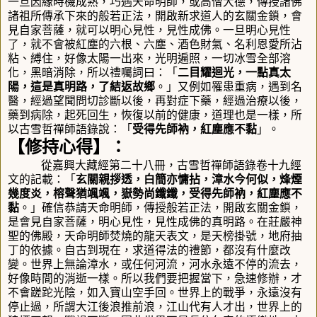
一旦因緣時機成熟，巧遇天命明師，或高僧大德，傳授諸佛
諸祖所傳承下來的般若正法，開啟新求道人的玄關金鎖，會
見自家菩薩，就可以明心見性，見性成佛。一旦明心見性
了，就不會被紅塵的六根、六塵、酒色財氣、名利恩愛所沾
粘、縛住，好像太陽一出來，光明遍照，一切冰雪全部溶
化，黑暗消除，所以禮囑詞曰：「
二目耀迴光，一點真太
陽，這是真明路，了結返故鄉
。」又例如罹患重病，遇到名
醫，經過望聞問切診斷以後，再對症下藥，經過治療以後，
藥到病除，起死回生，恢復以前的健康，道理也是一樣，所
以古雪哲禪師語錄說：「
受得先師衲，紅塵應不黏
」
。
【修持心得】：
從嘉興大藏經第二十八冊，古雪哲禪師語錄卷十九經
文的記載：「
玄關親拶透，白簡亦慵拈，漳水今何似，烽煙
幾度炎，榕聲猶颯颯，嶽勢尚鑯鑯，受得先師衲，紅塵應不
黏
。」
確信恭請天命明師，傳授般若正法，開啟玄關金鎖，
是會見自家菩薩，明心見性，見性成佛的真明路。在莊嚴神
聖的佛殿，天命明師焚燒的龍天表文，是天榜掛號，地府抽
丁的依據。自古到現在，求道得法的禮節，都沒有什麼改
變。世界上無論漳水，或任何河流，河水永遠不停的流去，
好像時間的消逝一樣。所以我們要把握當下，急速修辦，才
不會蹉跎光陰，如入寶山空手回。世界上的戰爭，永遠沒有
停止過，所謂大江後浪推前浪，江山代有人才出，世界上的