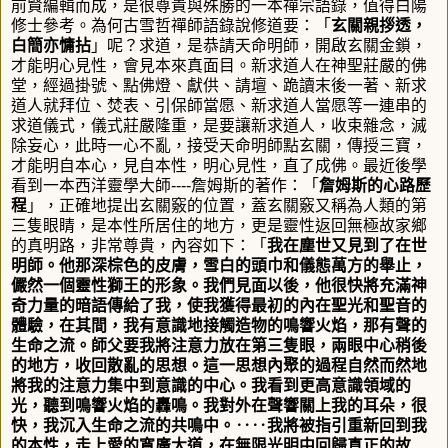
前賢編輯而成，是很尊貴與殊勝的一本禪宗語錄，值得白陽
修士參考。為何古雪哲禪師語錄說修道要：「
玄關親拶透，
白簡亦慵拈
」
呢？求道，是恭請天命明師，開啟玄關金鎖，
才能明心見性，會見本來真面目。新求道人在神聖莊嚴的佛
堂，經過掛號、點佛燈、獻供、請壇、跪讀末後一著、新求
道人就拜位、焚表、引保師當愿、新求道人當愿等一連串的
求道儀式，儀式莊嚴隆重，是要讓新求道人，收束雜念，滅
除妄心，此時一心不亂，接受天命明師點玄關，傳授三寶，
才能明自本心，見自本性，明心見性，直了成佛。最近後學
看到一本西洋靈學大師
----
詹姆斯的著作：「
詹姆斯的心路歷
程
」，正確地提出玄關竅的位置，蓋玄關竅又稱為人類的第
三隻眼睛，是本性所居住的地方，更是靈性返回無極故家鄉
的真明路，非常尊貴，內容如下：「
我在塵世又見到了在世
明師。他那深棕色的皮膚，雪白的頭巾和儀態萬方的舉止，
儼然一個靈性獅王的形象。我們見面以後，他很快將充滿神
奇力量的暗語傳給了我，使我獲得最初的內在聖光和聖音的
體驗，在其間，我有意識地接觸造物的鳴響火焰，那有聲的
生命之流。師父要我將注意力放在第三隻眼，兩眼中心稍後
的地方，收回散亂的思想。這一思想內聚的過程自然而然地
將我的注意力集中到意識的中心。我看到更高意識領域的
光，聽到鳴響火焰的轟鳴。我對外在聲響關上我的耳朵，很
快，我沉入生命之流的共鳴中。‥‥我將被指引重新回到我
的本性，走上愛的寬廣大道，在無限光明中回歸真正的故