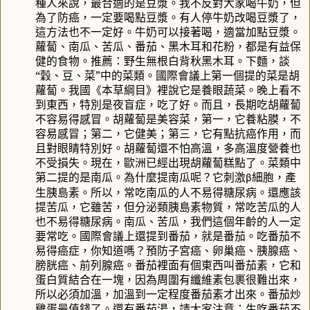
種人來說，最合適的是豆漿。我不反對大家喝牛奶，但
為了防癌，一定要喝點豆漿。有人停牛奶改喝豆漿了，
這方法也不一定好。牛奶可以接著喝，適當加點豆漿。
蘿蔔、南瓜、苦瓜、番茄、黑木耳和花粉，都是有益保
健的食物。推薦：野生無根白背秋黑木耳。下麵，談
“穀、豆、菜”中的菜類。國際會議上第一個提的菜是胡
蘿蔔。我國《本草綱目》裡說它是養眼蔬菜。晚上看不
到東西，特別是夜盲症，吃了好。而且，長期吃胡蘿蔔
不容易得感冒。胡蘿蔔是美容菜，第一，它養粘膜，不
容易感冒；第二，它健美；第三，它有點抗癌作用，而
且對眼睛特別好。胡蘿蔔還不怕高溫，多高溫度營養也
不受損失。現在，歐洲已經出現胡蘿蔔糕點了。菜類中
第二提的是南瓜。為什麼提南瓜呢？它刺激
細胞，產
β
生胰島素。所以，常吃南瓜的人不易得糖尿病。還應該
提苦瓜，它雖苦，但分泌類胰島素物質，常吃苦瓜的人
也不易得糖尿病。南瓜、苦瓜，我們這個年齡的人一定
要常吃。國際會議上還提到番茄，就是番茄。吃番茄不
易得癌症，你知道嗎？預防子宮癌、卵巢癌、胰腺癌、
膀胱癌、前列腺癌。番茄裡面有個東西叫番茄素，它和
蛋白質結合在一塊，因為周圍有纖維素包裹很難出來，
所以必須加溫，加溫到一定程度番茄素才出來。番茄炒
雞蛋最值錢了。還有番茄湯，請大家注意：生吃番茄不