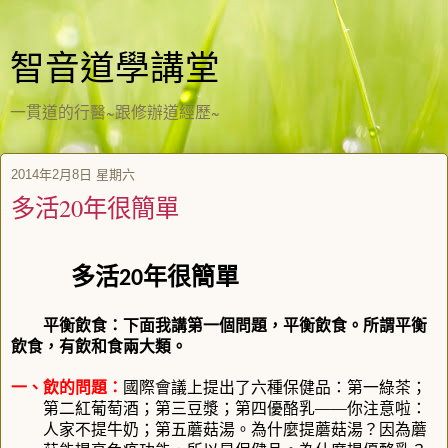
智音道學講堂
一貫道的行醫~跟修辦道經歷~
2014年2月8日 星期六
多活20年很簡單
多活
年很簡單
20
平衡飲食：下面我講第一個問題，平衡飲食。所謂平衡
飲食，有飲和食兩大類。
一、飲的問題：
國際會議上提出了六種保健品：第一綠茶；
第二紅葡萄酒；第三豆漿；第四優酪乳——你注意啦：
人家不提牛奶；第五蘑菇湯。為什麼提蘑菇湯？因為蘑