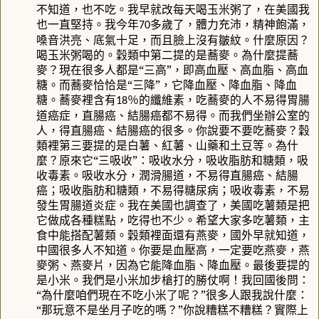
不知道，也不吃。我早就改每天喝玉米粥了，在美國我
也一直堅持。我今年
多歲了，體力充沛，精神飽滿，
70
嗓音洪亮、底氣十足，而且臉上沒有皺紋。什麼原因？
喝玉米粥喝的。穀類中第二提的是蕎麥。為什麼提蕎
麥？現在很多人都是“三高”，即高血壓、高血脂、高血
糖。而蕎麥恰恰是“三降”，它降血壓、降血脂、降血
糖。蕎麥裡含有
％的纖維素，吃蕎麥的人不易得胃腸
18
道癌症，直腸癌、結腸癌都不易得。而我們坐辦公室的
人，得直腸癌、結腸癌的很多。你說要不要吃蕎麥？穀
類裡第三要提的是白薯、紅薯、山藥和土豆等。為什
麼？原來它“三吸收”：吸收水分，吸收脂肪和糖類，吸
收毒素。吸收水分，潤滑腸道，不易得直腸癌、結腸
癌；吸收脂肪和糖類，不易得糖尿病；吸收毒素，不易
發生胃腸道炎症。我在美國也調查了，美國吃薯類是把
它做成各種糕點，吃得也不少。希望大家多吃薯類，主
食中能搭配薯類。穀類裡面還有燕麥，國外早就知道，
中國很多人不知道。你要是血壓高，一定要吃燕麥，燕
麥粥、燕麥片，因為它能降血脂、降血壓。最後要提的
是小米。我們是小米加步槍打的勝仗啊！我回國後問：
“為什麼咱們現在不吃小米了呢？”很多人跟我說什麼：
“那玩意不是坐月子吃的嗎？”你說糟糕不糟糕？實際上