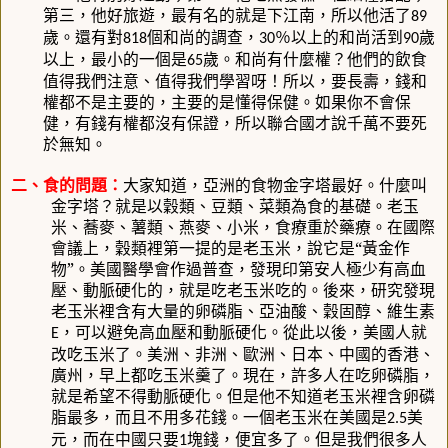
第三，他好旅遊，最有名的就是下江南，所以他活了
89
歲。還有對
個和尚的調查，
％以上的和尚活到
歲
818
30
90
以上，最小的一個是
歲。和尚有什麼權？他們的飲食
65
值得我們注意、值得我們學習呀！所以，要長壽，錢和
權都不是主要的，主要的是懂得保健。如果你不會保
健，有錢有權都沒有保證，所以聯合國才說千萬不要死
於無知。
二、食的問題：
大家知道，亞洲的食物金字塔最好。什麼叫
金字塔？就是以穀類、豆類、菜類為食的基礎。老玉
米、蕎麥、薯類、燕麥、小米，食療重於藥療。在國際
會議上，穀類裡第一提的是老玉米，說它是“黃金作
物”。美國醫學會作過普查，發現印第安人極少有高血
壓、動脈硬化的，就是吃老玉米吃的。後來，研究發現
老玉米裡含有大量的卵磷脂、亞油酸、穀固醇、維生素
，可以避免高血壓和動脈硬化。從此以後，美國人就
E
改吃玉米了。美洲、非洲、歐洲、日本、中國的香港、
廣州，早上都吃玉米羹了。現在，許多人在吃卵磷脂，
就是希望不得動脈硬化。但是他不知道老玉米裡含卵磷
脂最多，而且不用多花錢。一個老玉米在美國是
美
2.5
元，而在中國只要
塊錢，便宜多了。但是我們很多人
1