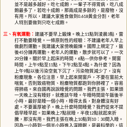
並不是越多越好。吃七成飽，一輩子不得胃病，吃八成
飽最多了，若吃十成飽，那兩成是多餘的，是廢物，沒
有用。所以，建議大家進食做到
黃金分割，老年
0.618
人特別要做到只吃七成飽。
三、有氧運動：
建議不要早上鍛煉。晚上
點到淩晨
點，雷
11
3
打不動要睡覺。一條原則性的經驗：不建議老年人早上
做劇烈運動。我建議大家傍晚鍛煉。國際上規定了，飯
後
分鐘再運動。老年人的運動，散步就可以了，一次
45
分鐘。關於早上起床的時間，
點—供你參考。開窗
20
6
時間，上午
點至
點，下午
點至
點。為什麼？因為
9
11
2
4
上午
點以後污染空氣下沉了，污染物質減少了，沒有
9
粉塵現象。各位注意，早上起來開窗戶，不要在窗前大
喘氣，否則致癌物質、粉塵物質都跑到你肺裡了，容易
得肺癌。來自國再說說睡覺的問題。我們主張，如果頭
一天晚上沒有睡好，就應該午睡。午睡時間是午飯後半
小時，最好是睡一個小時，睡得太長，對身體沒有好
處。不要蓋厚被子。晚上什麼時間睡覺？我們從來不提
倡早睡早起。如果晚上
點就睡，半夜
點就起來折
7
12
騰，那沒有用。我們主張在晚上
點到
：
間入睡。
10
10
30
因為一小時到一個半小時進入深睡眠，是最科學的，這