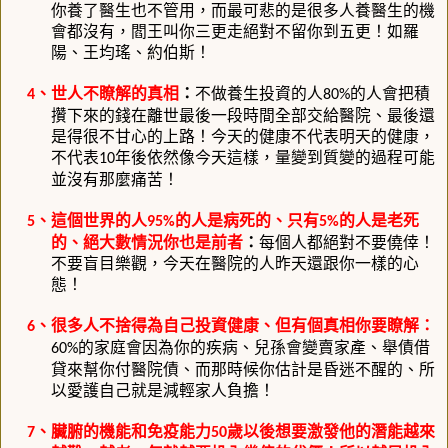
你養了醫生也不管用，而最可悲的是很多人養醫生的機
會都沒有，閻王叫你三更走絕對不留你到五更！如羅
陽、王均瑤、約伯斯！
、世人不瞭解的真相
：
不做養生投資的人
的人會把積
4
80%
攢下來的錢在離世最後一段時間全部交給醫院、最後還
是得很不甘心的上路！今天的健康不代表明天的健康，
不代表
年後依然像今天這樣，量變到質變的過程可能
10
並沒有那麼痛苦！
、這個世界的人
的人是病死的、只有
的人是老死
5
95%
5%
的、絕大數情況你也是前者
：
每個人都絕對不要僥倖！
不要盲目樂觀，今天在醫院的人昨天還跟你一樣的心
態！
、很多人不捨得為自己投資健康、但有個真相你要瞭解：
6
的家庭會因為你的疾病、兒孫會變賣家產、舉債借
60%
貸來幫你付醫院債、而那時候你估計是昏迷不醒的、所
以愛護自己就是減輕家人負擔！
、臟腑的機能和免疫能力
歲以後想要激發他的潛能越來
7
50