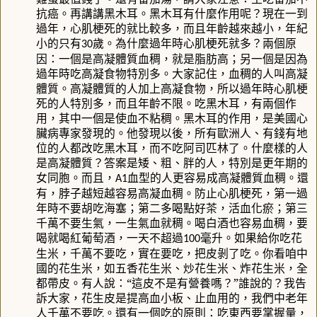
抗癌。再講講黑木耳。黑木耳有什麼作用呢？現在一到
過年，心肌梗死的就比較多，而且年齡越來越小，年紀
小的只有
歲。為什麼過年時心肌梗死就多？兩個原
30
因：一個是高凝體質血稠，就是脂肪高；另一個是因為
過年時吃高凝食物特別多。大家記住，血稠的人叫高凝
體質。高凝體質的人加上高凝食物，所以過年時心肌梗
死的人特別多，而且年齡不限。吃黑木耳，有兩個作
用，其中一個是使血不粘稠。黑木耳的作用，是美國心
臟病專家發現的。他發現以後，所有歐洲人、有錢有地
位的人都改吃黑木耳，而不吃阿司匹林了。什麼樣的人
是高凝體質？答案是矮、粗、胖的人，特別是更年期的
女同胞。而且，
血型的人更容易成高凝體質血稠。還
A1
有，脖子越短越容易高凝血稠。防止心肌梗死，第一過
年時不要胡吃海塞；第二多喝點好茶，活血化瘀；第三
千萬不要生氣，一生氣血就稠。喝白酒也容易血稠，要
喝就喝紅葡萄酒，一天不超過
毫升。如果給你吃花
100
生米，千萬不要吃，實在要吃，把皮剝了吃。你看咱中
國的花生米，如五香花生米、炒花生米、炸花生米，全
都帶皮。有人說：“這皮不是有營養嗎？”誰說的？我告
訴大家，花生皮是提高血小板、止血用的，我們中老年
人千萬不要吃。還有一個吃的原則：吃東西要掌握量，