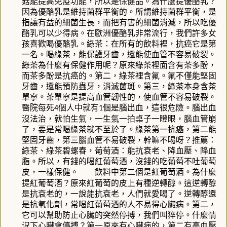
菇能提高免疫功能，所以是保健品。為什麼提優酪乳？
因為優酪乳是維持菌群平衡的。所謂維持菌群平衡，是
指讓有益的細菌生長，而把有害的細菌消滅，所以吃優
酪乳可以少得病。在歐洲優酪乳非常流行，我們許多女
孩喜歡喝優酪乳。綠茶：在所有的飲料裡，抗癌它是第
一名。喝綠茶，能保護牙齒，還能使血管不容易破裂。
綠茶為什麼有保健作用呢？原來綠茶裡面含有茶多酚，
而茶多酚是抗癌的。第二，綠茶裡含氟。氟不僅能堅固
牙齒，還能預防蟲牙，消滅菌斑。第三，綠茶本身含茶
單寧。茶單寧是提高血管韌性的，使血管不容易破裂。
醫院每死
個人中就有
個是腦出血，這很危險。腦出血
4
1
沒法治，就怕生氣，一生氣一拍桌子一瞪眼，腦血管崩
了，要是常喝綠茶就不至於了。綠茶第一抗癌，第二能
堅固牙齒，第三腦血管不易破裂，幹嘛不喝呀？推薦：
綠茶、綠茶碧螺春，葡萄酒：能抗衰老、降血壓、降血
脂。所以，有錢的喝紅葡萄酒，沒錢的吃葡萄不吐葡萄
皮，一樣保健。
飲料中第二個是紅葡萄酒。為什麼
提紅葡萄酒？原來紅葡萄的皮上有種逆轉醇。這逆轉醇
是抗衰老的，一說能抗衰老，人們就愛喝了。逆轉醇還
是抗氧化劑，常喝紅葡萄酒的人不易得心臟病。第二，
它可以幫助防止心臟的突然停搏，我們叫猝停。什麼情
況下心臟會停搏？第一原來有心臟病的，第二有高血壓