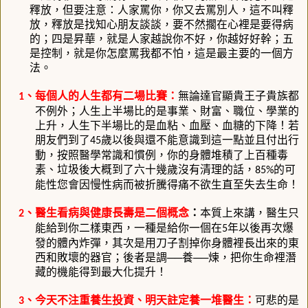
釋放，但要注意：人家罵你，你又去罵別人，這不叫釋
放，釋放是找知心朋友談談，要不然擱在心裡是要得病
的；四是昇華，就是人家越說你不好，你越好好幹；五
是控制，就是你怎麼罵我都不怕，這是最主要的一個方
法。
、每個人的人生都有二場比賽：
無論達官顯貴王子貴族都
1
不例外；人生上半場比的是事業、財富、職位、學業的
上升，人生下半場比的是血粘、血壓、血糖的下降！若
朋友們到了
歲以後與還不能意識到這一點並且付出行
45
動，按照醫學常識和慣例，你的身體堆積了上百種毒
素、垃圾後大概到了六十幾歲沒有清理的話，
的可
85%
能性您會因慢性病而被折騰得痛不欲生直至失去生命！
、醫生看病與健康長壽是二個概念
：
本質上來講，醫生只
2
能給到你二樣東西，一種是給你一個在
年以後再次爆
5
發的體內炸彈，其次是用刀子割掉你身體裡長出來的東
西和敗壞的器官；後者是調──養──煉，把你生命裡潛
藏的機能得到最大化提升！
、今天不注重養生投資、明天註定養一堆醫生：
可悲的是
3