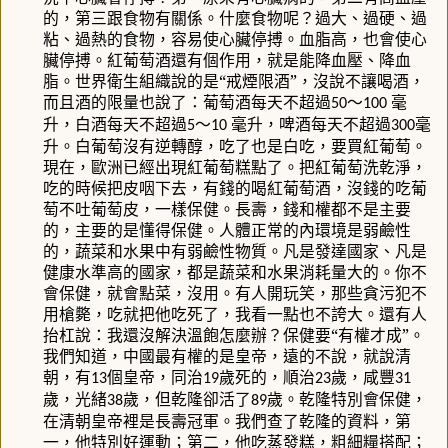
的，第三跟食物有關係。什麼食物呢？過大、過硬、過
粘、過熱的食物，容易使心臟停搏。血脂高，也會使心
臟停搏。紅葡萄酒還有個作用，就是能降血壓、降血
脂。世界衛生組織說的是“戒煙限酒”，沒說不讓喝酒，
而且酒的限量也說了：葡萄酒每天不超過
～
毫
50
100
升，白酒每天不超過
～
毫升，啤酒每天不超過
毫
5
10
300
升。白葡萄沒有逆轉醇，吃了也是白吃，要買紅葡萄。
現在，歐洲已經出現紅葡萄糕點了。把紅葡萄洗乾淨，
吃的時候把皮咽下去，有錢的喝紅葡萄酒，沒錢的吃葡
萄不吐葡萄皮，一樣保健。長壽，錢和權都不是主要
的，主要的是懂得保健。人體正常的內環境是弱鹼性
的，蔬菜和水果中有弱鹼性物質。凡是發達國家、凡是
健康水準高的國家，都是蔬菜和水果消耗量大的。你不
會保健，就會點菜，沒用。有人開玩笑，那些貪污犯不
用槍斃，吃就把他吃死了，我看一點也不誇大。還有人
抬杠說：我還沒解決溫飽怎麼辦？保健要“有權才成”。
我們知道，中國最有權的是皇帝，遠的不說，就說清
朝，有
個皇帝，同治
歲死的，順治
歲，咸豐
13
19
23
31
歲，光緒
歲，但乾隆卻活了
歲。乾隆特別會保健，
38
89
在清朝皇帝裡是長壽冠軍。我們查了乾隆的資料，第
一，他特別好運動；第二，他吃蒸發糕，粗細糧搭配；