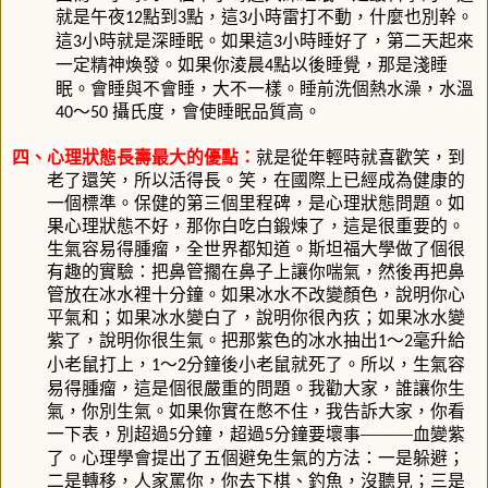
就是午夜
點到
點，這
小時雷打不動，什麼也別幹。
12
3
3
這
小時就是深睡眠。如果這
小時睡好了，第二天起來
3
3
一定精神煥發。如果你淩晨
點以後睡覺，那是淺睡
4
眠。會睡與不會睡，大不一樣。睡前洗個熱水澡，水溫
～
攝氏度，會使睡眠品質高。
40
50
四、心理狀態長壽最大的優點：
就是從年輕時就喜歡笑，到
老了還笑，所以活得長。笑，在國際上已經成為健康的
一個標準。保健的第三個里程碑，是心理狀態問題。如
果心理狀態不好，那你白吃白鍛煉了，這是很重要的。
生氣容易得腫瘤，全世界都知道。斯坦福大學做了個很
有趣的實驗：把鼻管擱在鼻子上讓你喘氣，然後再把鼻
管放在冰水裡十分鐘。如果冰水不改變顏色，說明你心
平氣和；如果冰水變白了，說明你很內疚；如果冰水變
紫了，說明你很生氣。把那紫色的冰水抽出
～
毫升給
1
2
小老鼠打上，
～
分鐘後小老鼠就死了。所以，生氣容
1
2
易得腫瘤，這是個很嚴重的問題。我勸大家，誰讓你生
氣，你別生氣。如果你實在憋不住，我告訴大家，你看
一下表，別超過
分鐘，超過
分鐘要壞事———血變紫
5
5
了。心理學會提出了五個避免生氣的方法：一是躲避；
二是轉移，人家罵你，你去下棋、釣魚，沒聽見；三是