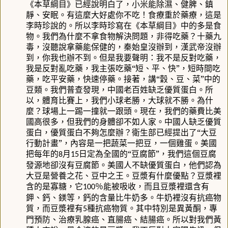
《本草綱目》已經說明白了，小米能除濕、健脾、鎮
靜、安眠。有這麼大好處你不吃！食療重於藥療，這是
李時珍說的。所以李時珍寫在《本草綱目》中的多是食
物。我們為什麼不拿食物解決問題，非得吃藥？十藥九
毒，沒聽說拿藥能保健的，秦始皇沒辦到，漢武帝沒辦
到，你我也辦不到。但是我要聲明：我不是反對吃藥，
我是反對亂吃藥，我主張吃藥“短、平、快”，短時間吃
藥，吃平安藥，快速停藥。接著，講“穀、豆、菜”中的
豆類。我們普查發現，中國老百姓缺乏優質蛋白。所
以，體育比賽上，我們小球老勝，大球就不勝。為什
麼？球場上一踢一撞就一跟頭。現在，我們的藥費比美
國高很多，但我們的身體卻不如人家。中國人缺乏優質
蛋白，優質蛋白不夠怎麼辦？衛生部已經提出了“大豆
行動計畫”，內容是一把蔬菜一把豆，一個雞蛋。美國
把每年的
月
日定為全國的“豆腐節”，我們這個豆腐
8
15
發源地卻沒有豆腐節。美國人不缺優質蛋白，他們認為
大豆是營養之花、豆中之王。豆漿有什麼優點？豆漿裡
含的是寡糖，它
％能被吸收，而且豆漿裡還含有
100
鉀、鈣、鎂等，鈣的含量比牛奶多。牛奶裡沒有抗癌物
質，而豆漿裡有
種抗癌物質。其中特別是異黃酮，專
5
門預防、治療乳腺癌、直腸癌、結腸癌。所以對我們黃