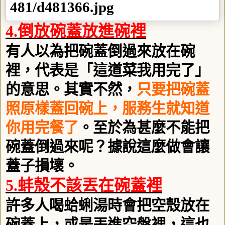
4.
倒放碗蓋放進碗裡
有人以為把碗蓋倒過來放在碗
裡，代表是「這道菜我用完了」
的意思。其實不然，
只要把碗蓋
照原樣蓋回碗上，服務生就知道
你用完餐了
。至於為甚麼不能把
碗蓋倒過來呢？據說這麼做會讓
蓋子損壞。
5.
蚌殼不該丟在碗蓋裡
許多人喝蛤蜊湯時會把空殼放在
碗蓋上，或是丟進空盤裡，這也