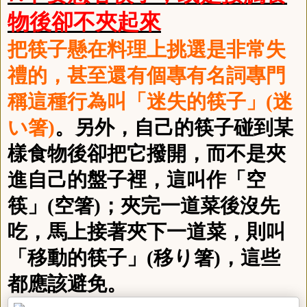
物後卻不夾起來
把筷子懸在料理上挑選是非常失
禮的，甚至還有個專有名詞專門
稱這種行為叫「迷失的筷子」
(
迷
い箸
)
。另外，自己的筷子碰到某
樣食物後卻把它撥開，而不是夾
進自己的盤子裡，這叫作「空
筷」
(
空箸
)
；夾完一道菜後沒先
吃，馬上接著夾下一道菜，則叫
「移動的筷子」
(
移り箸
)
，這些
都應該避免。