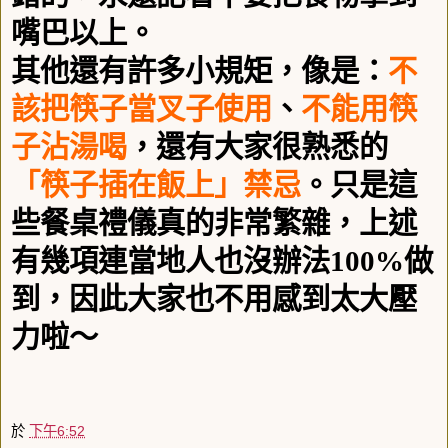
嘴巴以上。
其他還有許多小規矩，像是：
不
該把筷子當叉子使用
、
不能用筷
子沾湯喝
，還有大家很熟悉的
「筷子插在飯上」禁忌
。只是這
些餐桌禮儀真的非常繁雜，上述
有幾項連當地人也沒辦法
100%
做
到，因此大家也不用感到太大壓
力啦～
於
下午6:52