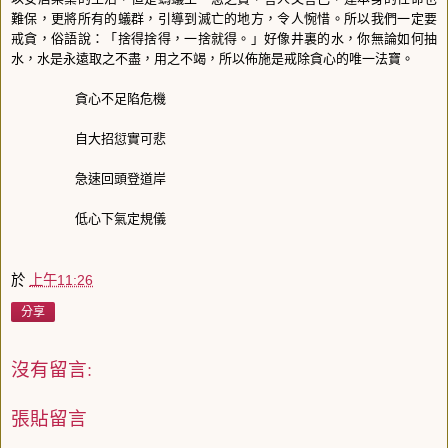
難保，更將所有的蟻群，引導到滅亡的地方，令人惋惜。所以我們一定要
戒貪，俗語說：「捨得捨得，一捨就得。」好像井裏的水，你無論如何抽
水，水是永遠取之不盡，用之不竭，所以佈施是戒除貪心的唯一法寶。
貪心不足陷危機
自大招愆實可悲
急速回頭登道岸
低心下氣定規儀
於
上午11:26
分享
沒有留言:
張貼留言