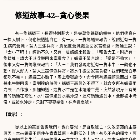
修道故事
-42--
貪心後果
有一隻螞蟻王，長得特別肥大，是幾萬隻螞蟻的領袖，他們棲息在
一棵大樹下，倒也蠻逍遙自在。有一天，一隻螞蟻來報告，說附近有一隻
生病的蒼蠅，請大王派兵將，將這隻蒼蠅搬運回家當糧食，螞蟻王說：
「太小了吧！」經過不久，又有一隻螞蟻來報告：「報告大王，附近有一
隻蜢蚱，請大王派兵搬回來當糧食？」螞蟻王聞言說：「還是不夠大」。
後來又有一隻螞蟻來報告：「大王！我們發現附近有一隻水牛，一動也不
動，好大好大，請大王趕快派兵將，將水牛搬回家當食物，我們吃幾百年
都吃不完。」螞蟻王心動了，馬上發號施令，命令所有螞蟻傾巢而出，要
將水牛搬回家。當到達的時候，螞蟻王高興的不得了，就命令所有螞蟻用
力咬，合作搬，那裡知道，這隻水牛是在水邊睡午覺，突然發現身上有萬
隻的螞蟻在咬他，水牛趕快跑到水裏沖涼，這時螞蟻遇到水，全部被水淹
沒，或被水沖走，只剩下寥寥幾隻，在岸邊哀號。
【啟示】：
從以上的寓言告訴我們，貪心妄想，是自取滅亡，失敗墮落的主要
原因，本來螞蟻王居住在青青草原，有肥沃的土地，有吃不完的糧食，可
以安居樂業的生活，但是螞蟻王一念之貪，害人又害己，連本身的性命也