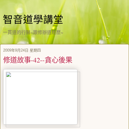
智音道學講堂
一貫道的行醫~跟修辦道經歷~
2009年9月24日 星期四
修道故事-42--貪心後果