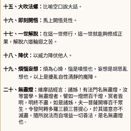
十五、大吹法螺：
比喻空口說大話。
十六、即刻開悟：
馬上開悟見性。
十七、一世解脫：
在這一世修行，這一世就能夠修成正
果，解脫六道輪迴之苦。
十八、降伏：
以威力
降伏
他人。
十九、
煩惱妄想
：
煩為心燥，惱是嗔恨也。妄想是胡思亂
想也
。以上是擾亂自性清靜的魔障。
二十、
無盡燈
：
維摩詰
經
言
：
諸姊
！
有法門名無盡燈
，
汝
等當學
。
無盡燈者
，
譬如一燈燃百千燈
，
冥者皆
明
，
明終不盡
，
如是諸姊
，
夫一菩薩開導百千眾
生
，
令發阿耨多羅三藐三菩提心
，
於其道意亦不
滅盡
，
隨所說法而自增益一切善法
，
是名無盡燈
也
。