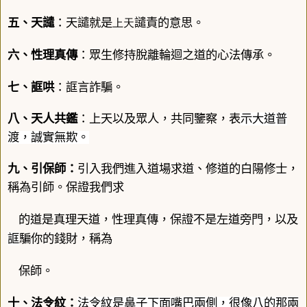
五、天譴
：天譴就是
譴責的意思。
上天
六、性理真傳
：眾生修持脫離輪迴之道的心法傳承。
七、誆哄
：誆言詐騙。
八、天人共鑑
：上天以及眾人，共同鑒察，表
示大道普
渡
，
誠實無欺。
九、
引保師
：
引入我們進入道場求道、修道的白陽修士，
稱為引師。保證我們求
的道是真理天道，性理真傳，保證不是左道旁門，以及
誆
騙你的錢財，稱為
保師。
十、法令紋
：
法令紋是鼻子下面嘴巴兩側，很像八的那兩