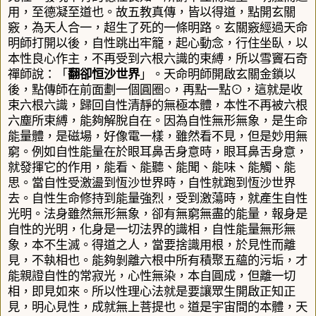
用，至德凝至道也。故五教真傳，皆以得道，點開玄關
竅，為天人合一，超生了死的一條明路。玄關竅經過天命
明師打開以後，自性跳出牢籠，起心動念，行住坐臥，以
本性良心作主，不再受到六根六識的束縛，所以雪竇石奇
禪師說：「
翻卻恒沙世界
」。天命明師開啟玄關金鎖以
後，點傳師在前面劃一個圓圈○，再點一點
⊙
，這就是收
束六根六識，歸回自性清靜的無極本體，本性不再被六根
六塵所束縛，能夠解脫自在。因為自性無形無象，是生命
能量體，是磁場，好像電一樣，雖然看不見，但是妙用無
窮。例如自性能量在於眼耳鼻舌身意時，眼耳鼻舌身意，
就發揮它的作用，能看、能聽、能聞、能味、能觸、能
思。當自性受激盪到恆沙世界時，自性就跑到恆沙世界
去。自性生命修持到能量強烈，受到激蕩時，就產生自性
光明。法身雖然無形無象，卻有無窮無盡的能量，報身是
自性的光明，化身是一切法界的識相，自性能量無形無
象，本不生滅。得道之人，當要捨識用根，於見性而離
見，不執相也。能夠剝離六根中所有積聚五蘊的污垢，才
能親證自性的常寂光，心性無染，本自圓成，但離一切
相，即見如來。所以性理心法就是要讓眾生開啟正知正
見，明心見性，成就無上菩提也。道
是宇宙間的本體，天