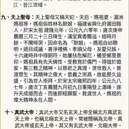
江
、
晉江
流域。
九、
天上聖母
：
天上聖母又稱天妃、天后、媽祖婆、湄洲
媽祖等，媽祖俗姓林名默娘，福建省興化府莆田縣
人，於宋太祖 建隆元年﹝公元九六零年﹞歲次庚申
農曆三月二十三日降生，滿堂異香飄溢，經時月
餘，不聞啼哭，因命名為 「默娘」。媽祖自幼聰
明
，
過目成誦，喜淨禮佛，孝順父母，友愛兄姊，
十六歲時井中得銅符，始屢扶危解厄，備受鄉里景
仰，媽祖具有先天佛性，受教育於儒門，得道於道
家，集三教之精神，以慈悲之真理，濟世救人，普
渡眾生。其精神之偉大，意義之崇高，故能歷久益
盛，引為世人崇拜。於宋太宗雍熙四年﹝公元九八
七年﹞歲次丁亥農曆九月初九日重陽登上湄峰，遂
升天成道而去，而後即經顯聖，救渡世人，媽祖的
偉大精神永在人間。
真武大帝
真武大帝
十、
：
又名
玄天上帝
全稱
北方真武玄
天上帝
，也稱
北極玄天上帝
。常被簡稱為
北帝
、
真
武大帝
或
玄天上帝
。其又有
玄武大帝
、
北極大帝
、