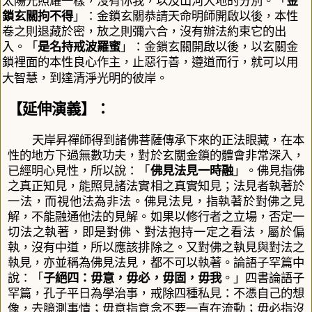
太陽光照耀一樣，沒有你我，以及山河大地的分別。「
金
鎖玄關拘不得
」：金鎖玄關恭請天命明師開啟以後，本性
卷之則退藏於密，放之則彌六合，沒有辦法約束它的出
入。「
是名持戒波羅蜜
」：金鎖玄關開啟以後，以玄關金
鎖裡面的本性良心作主，止惡行善，遵道而行，就可以用
大智慧，到達清淨光明的彼岸。
【
延伸演義
】
：
天岸昇禪師得到諸佛菩薩傳承下來的正法眼藏，在本
性的地方下過無數功夫，對於玄關金鎖的體會非常深入，
已經明心見性，所以說：「
佛見法見一時融
」。佛見
指佛
之真正知見
，
能照見諸法實相之真實知見
；法見者
執著於
一法，而視他法為非法。佛見法見，
指執著於對佛之見
解
，不能融通他法的見解
。如果以修行者之立場，否定一
切法之執著，即是對佛、對法抱持一定之看法，屬於偏
執，沒有中道
，
所以應該排除之。又對佛之執見與對法之
執見，亦並稱為佛見法見
，都不可以執著。
論語子罕篇中
說：「
子絕四：毋意，毋必，毋固，毋我
。」四書論語子
罕篇
，
孔子
平日為學治事，戒除四種私見：不憑自己的想
像，去臆測事情
；毋意指意念不要一直在流動；毋必指沒