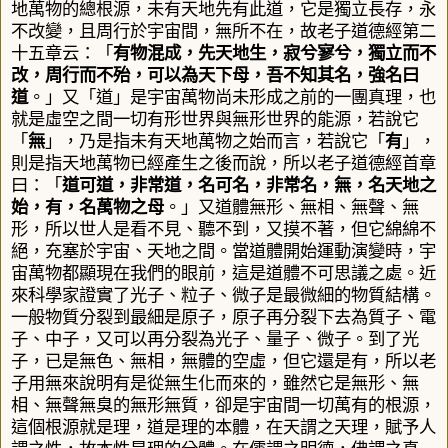
地萬物的總根源，未有天地先有此道，它是獨立長存，永
不改變，且周行於宇宙間，無所不在，故老子道德經第二
十五章云：
「
有物混成，先天地生，寂兮寥兮，獨立而不
改，周行而不殆，可以為天下母，吾不知其名，強名曰
道
。」
又「道」是宇宙萬物尚未形成之前的一團真理，也
就是虛空之間一切有形世界與無形世界的能源，若說它
「
無
」，乃是指未有天地萬物之始而言，若說它「
有
」，
則是指天地萬物已經產生之後而說，所以老子道德經首章
曰：
「
道可道，非常道，名可名，非常名，無，名天地之
始，有，名萬物之母
。」
又道體無形、無相、無聲、無
形，所以世人是看不見、聽不到，又摸不著，但它綿綿不
絕，充塞於宇宙、天地之間。當道體開始運動演變時，宇
宙萬物都顯現在我們的眼前，這是道體不可思議之處。近
來科學家證實了光子、粒子、微子是最微細的物質結構。
一般物質分裂到最細是原子，原子再分裂下去為質子、電
子、中子，又可以再分裂為光子、量子、微子。到了光
子，已是無色、無相，無體的空虛，但它還是有，所以老
子用無來說明有是從無生化而來的，雖然它是無形、無
相、無聲無臭的無形無質，卻是宇宙間一切萬有的根源，
這個根源就是理，道是理的本體，在天謂之天理，賦予人