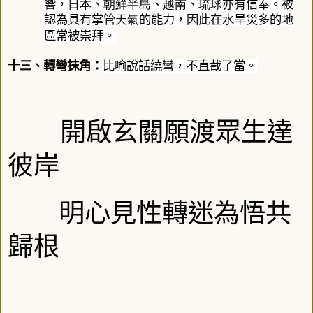
響，
日本
、
朝鮮半島
、
越南
、
琉球
亦有信奉。被
認為具有掌管
天氣
的能力，因此在水旱災多的地
區常被崇拜。
十三、轉彎抹角：
比喻說話繞彎，不直截了當。
開啟玄關願渡眾生達
彼岸
明心見性
轉迷為悟共
歸根