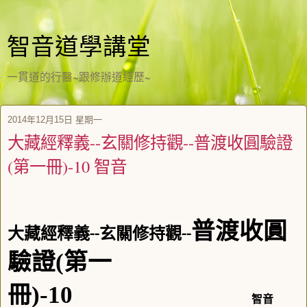
智音道學講堂
一貫道的行醫~跟修辦道經歷~
2014年12月15日 星期一
大藏經釋義--玄關修持觀--普渡收圓驗證
(第一冊)-10 智音
普渡收圓
大藏經釋義
玄關修持觀
--
--
驗證
(
第一
冊
)-10
智音