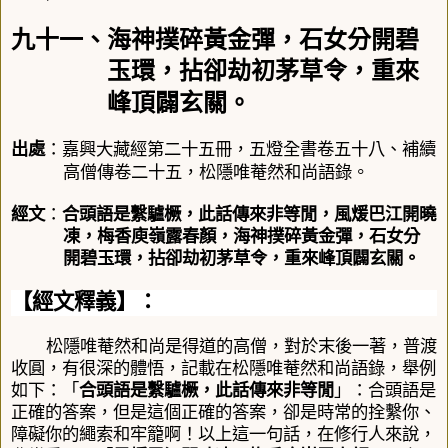
九十一、海神撲碎黃金彈，石女分開碧
玉環，拈卻劫初茅草令，重來
峰頂闢玄關。
出處
：嘉興大藏經第二十五冊，五燈全書卷五十八、補續
高僧傳卷二十五，松隱唯菴然和尚語錄。
經文
：
合頭語是繫驢橛，此話傳來非等閒，風煖巴江開曉
凍，梅香庾嶺露春顏，海神撲碎黃金彈，石女分
開碧玉環，拈卻劫初茅草令，重來峰頂闢玄關。
【經文釋義】：
松隱唯菴然和尚是得道的高僧，對於末後一著，
普渡
收圓
，
有很深的體悟，記載在松隱唯菴然和尚語錄，舉例
如下：「
合頭語是繫驢橛，此話傳來非等閒
」
：合頭語是
正確的答案，但是這個正確的答案，卻是時常的拴繫你、
障礙你的繩索和牢籠啊！以上這一句話，在修行人來說，