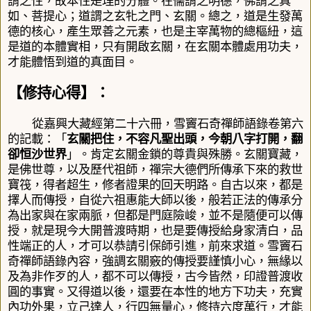
謂之性，故本性是理的分體。在儒謂之明德，佛謂之真
如、菩提心；道謂之玄牝之門、玄關。總之，道是生發萬
德的核心，產生眾善之元素，也是主宰萬物的總樞紐，這
是道的本體實相，只有開啟玄關，在玄關本體處用功夫，
才能體悟到道的真面目。
【修持心得】：
從嘉興大藏經第二十六冊，雪竇石奇禪師語錄卷第六
的記載：「
玄關把住，不容凡聖出頭，今朝八字打開，翻
卻恒沙世界
」。肯定玄關金鎖的尊貴與殊勝。玄關寶藏，
是佛世尊，以及歷代祖師，禪宗大德們所傳承下來的救世
寶筏，得者超生，修者證果的回天明路。自古以來，都是
擇人而傳授，自從六祖惠能大師以後，般若正法的傳承分
為出家與在家兩脈，但都是門庭險峻，並不是隨便可以傳
授，就是現今大開普渡時期，也是要傳授給身家清白，品
性端正的人，才可以恭請引保師引進，前來求道。雪竇石
奇禪師語錄內容，強調玄關竅的傳授要謹慎小心，無緣以
及為非作歹的人，都不可以傳授，古今皆然
，
印證普渡收
圓的事實
。
又得道以後，還要在本性的地方下功夫，充實
內功外果，立己達人，行四無量心，修持六度萬行，才能