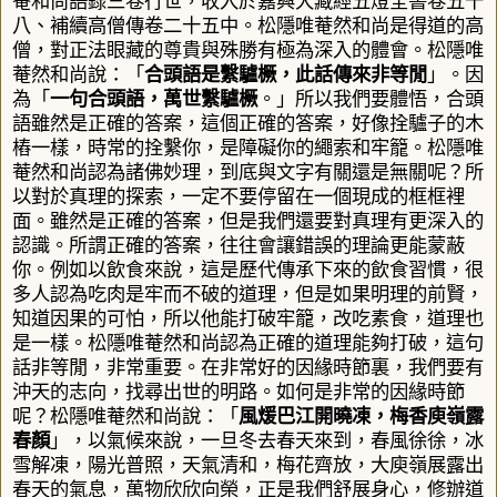
菴和尚語錄三卷行世，收入於嘉興大藏經五燈全書卷五十
八、補續高僧傳卷二十五中。松隱唯菴然和尚是得道的高
僧，對正法眼藏的尊貴與殊勝有極為深入的體會。松隱唯
菴然和尚說：「
合頭語是繫驢橛，此話傳來非等閒
」。因
為「
一句合頭語，萬世繫驢橛
。」所以我們要體悟，合頭
語雖然是正確的答案，這個正確的答案，好像拴驢子的木
樁一樣，時常的拴繫你，是障礙你的繩索和牢籠。松隱唯
菴然和尚認為諸佛妙理，到底與文字有關還是無關呢？所
以對於真理的探索，一定不要停留在一個現成的框框裡
面。雖然是正確的答案，但是我們還要對真理有更深入的
認識。所謂正確的答案，往往會讓錯誤的理論更能蒙蔽
你。例如以飲食來說，這是歷代傳承下來的飲食習慣，很
多人認為吃肉是牢而不破的道理，但是如果明理的前賢，
知道因果的可怕，所以他能打破牢籠，改吃素食，道理也
是一樣。松隱唯菴然和尚認為正確的道理能夠打破，這句
話非等閒，非常重要。在非常好的因緣時節裏，我們要有
沖天的志向，找尋出世的明路。如何是非常的因緣時節
呢？松隱唯菴然和尚說：「
風煖巴江開曉凍，梅香庾嶺露
春顏
」，以氣候來說，一旦冬去春天來到，春風徐徐，冰
雪解凍，陽光普照，天氣清和，梅花齊放，大
庾嶺
展露出
春天的氣息，萬物欣欣向榮，正是我們舒展身心，修辦道