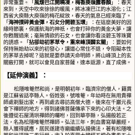
非常重要。「
風煖巴江開曉凍，梅香庾嶺露春顏
」：春天
來到，天空中吹來徐徐的暖風，將冰凍巴江的水溶化；江
西省大庾縣大庾嶺的梅花綻放，春天的氣息已經來臨了。
「
海神撲碎黃金彈，石女分開碧玉環
」：在這麼美好的因
緣時節裏，保護航海的神祇，也會打碎你的黃金大夢，讓
你甦醒過來；毫無情欲的石女，也會讓你看淡碧玉等珠寶
的誘惑。「
拈卻劫初茅草令，重來峰頂闢玄關
」：要如何
保持無始劫以來的初發心，讓道心常住不退，令阻礙本性
的茅草去掉呢？這就是要恭請天命明師，將山峰頂上的玄
關竅打開，就可以會見自家菩薩，達本返源，直了成佛。
【延伸演義】：
松隱唯菴然和尚，是明朝初年，臨濟宗的僧人，籍貫
是江蘇省話亭縣人。俗姓張，號唯菴，年幼時在無用貴禪
師處剃髮出家，再到處去尋訪高僧大德，後來在千巖元長
會下禪師的地方，得到諸佛菩薩傳承下來的心印大法。之
後遵從石屋清珙禪師的囑咐，回到華亭縣，弘揚般若正
法，名為松隱唯菴然禪師。弘法三年，刺血書寫華嚴經，
縣人獲得感應，居民遂建寺廟繼續弘揚佛法，著有松隱唯