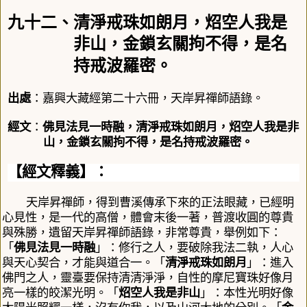
九十二、清淨戒珠如朗月，炤空人我是
非山，金鎖玄關拘不得，是名
持戒波羅密。
出處
：嘉興大藏經第二十六冊，天岸昇禪師語錄。
經文
：
佛見法見一時融，清淨戒珠如朗月，炤空人我是非
山，金鎖玄關拘不得，是名持戒波羅密。
【經文釋義】：
天岸昇禪師，得到曹溪傳承下來的正法眼藏，已經明
心見性，是一代的高僧，體會末後一著，
普渡收圓
的尊貴
與殊勝，遺留天岸昇禪師語錄，非常尊貴，舉例如下：
「
佛見法見一時融
」
：修行之人，要破除我法二執，人心
與天心契合，才能與道合一。「
清淨戒珠如朗月
」：進入
佛門之人，靈臺要保持清清淨淨，自性的摩尼寶珠好像月
亮一樣的皎潔光明。「
炤空人我是非山
」：本性光明好像