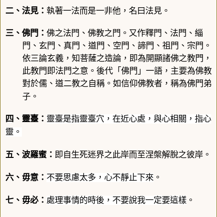
二、法見
：
執著一法而是一非他，名曰
法見
。
三、佛門：
佛之法門、佛教之門。又作釋門、法門、緇
門、玄門、真門、道門、空門、諦門、祖門、宗門。
依三論玄義，知菩薩之造論，即為開顯諸佛之教門，
此教門即法門之意。後代「
佛門
」一語，主要為佛教
對於儒、道二教之自稱。如信仰佛教者，稱為
佛門
弟
子。
四、靈臺：
靈臺是指靈臺穴，在近心處，與心相關，指心
靈。
五、
波羅蜜
：
即自生死迷界之此岸而至涅槃解脫之彼岸。
六、毋意
：
不要思慮太多，心不靜止下來
。
七、毋必
：
處理事情的時後，不要說我一定要這樣
。