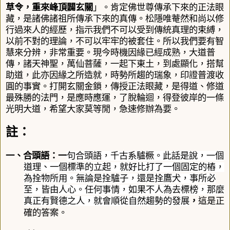
草令，重來峰頂闢玄關
」。肯定佛世尊傳承下來的正法眼
藏，是諸佛諸祖所傳承下來的真傳。松隱唯菴然和尚以修
行過來人的經歷，指示我們不可以受到傳統真理的束縛，
以前不對的理論，不可以牢牢的被套住。所以我們要有智
慧來分辨，非常重要。現今時機因緣已經成熟，大道普
傳，諸天神聖，萬仙菩薩，一起下東土，到處顯化，搭幫
助道
，此亦因緣之所造就，時勢所趨的瑞象
，
印證普渡收
圓的事實
。
打開玄關金鎖，傳授正法眼藏，是得道、修道
最殊勝的法門，是應時應運，了脫輪迴，得登彼岸的一條
光明大道，希望大家莫等閒，急速修辦為要。
註：
一、合頭語：一
句合頭語，千古系驢橛。此話是說，一個
道理、一個標準的立起，就好比打了一個固定的樁，
為拴物所用。無論是拴驢子，還是拴鷹犬，事所必
至，皆由人心。任何事情，如果不人為去標榜，那麼
真正有賢德之人，就會順從自然趨勢的發展
，
這是正
確的答案。