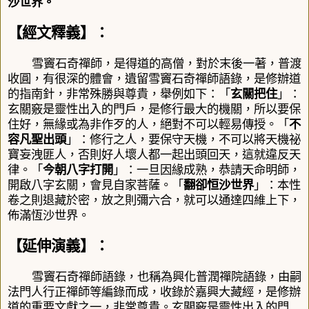
沙世界。
【經文釋義】：
雪竇石奇禪師，是得道的高僧，對於末後一著，
普渡
收圓，
有很深的體會，遺留雪竇石奇禪師語錄，是修辦道
的指南針，非常殊勝與尊貴，舉例如下：「
玄關把住
」：
玄關竅是靈性出入的門戶，是修行最大的機關，所以要保
住好，無緣或為非作歹的人，絕對不可以輕易傳授。「
不
容凡聖出頭
」：修行之人，要保守天機，不可以將天機祕
寶妄洩匪人，否則好人壞人都一起出頭回天，這就違反天
律。「
今朝八字打開
」：一旦因緣成熟，恭請天命明師，
開啟八字玄關，會見自家菩薩。「
翻卻恒沙世界
」：本性
卷之則退藏於密，放之則彌六合，就可以通達四維上下，
佈滿恆沙世界。
【延伸演義】：
雪竇石奇禪師語錄，也稱為興化普潤禪院語錄，由嗣
法門人行正禪師等編錄而成，收錄於嘉興大藏經，是修辦
道的重要文獻之一，非常尊貴。玄關竅是靈性出入的門