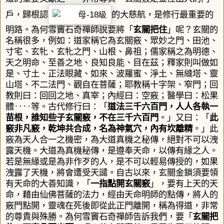
戶，歸根認
的大慈航，是修行最重要的
明路。為何雪竇石奇禪師說要將「
玄關把住
」呢？玄關的
名稱很多，例如：道家稱它為玄關竅、眾妙之門、田池、
寸宅、玄牝、玄牝之門、山根、鼻祖；儒家稱之為明德、
天之明命、至善之地、良知良能、目在茲；釋家則叫做如
是、寸土、正法眼藏、如來、波羅蜜、淨土、無縫塔、靈
山塔、不二法門、觀自在菩薩；耶教稱十字架、窄門；回
教則曰：回回之地、真宰；內經曰：空竅；醫學曰：松果
體
‥‥
等。古代修行曰：「
道法三千六百門，人人各執一
苗根，誰知些子玄關竅，不在三千六百門
。」
又曰：「
此
竅非凡竅，乾坤共合成，名為神氣穴，內有坎離精
。」此
竅為天人合一之機密，為大道真機之秘傳，絕對不可以洩
露天機。大道為真機秘傳，是遵奉天命，以傳有緣之人。
若是無緣或是為非作歹的人，是不可以輕易傳授的，如果
洩露了天機，將會遭受天譴。自古以來，玄關金鎖須要領
有天命的大善知識，「
一指點開玄關竅
」，要有上天的天
命，藉由仙佛菩薩的法力，經由天命明師的點傳，將人的
竅門點開，靈魂在死後即從此正門離開，稱為得道，非常
的尊貴與殊勝。為何雪竇石奇禪師告訴我們，要「
玄關把