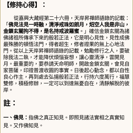
【修持心得】：
從嘉興大藏經第二十六冊，天岸昇禪師語錄的記載：
「
佛見法見一時融，清淨戒珠如朗月，炤空人我是非山，
金鎖玄關拘不得，是名持戒波羅蜜
。」確信金鎖玄關為諸
佛諸祖所傳承下來的般若正法，它是明心見性，見性成佛
最殊勝的頓悟法門，得者超生，修者證果的無上心地法
門。從以上天岸昇禪師語錄的記載，勉勵修行之人，要破
除我法二執，才能降伏煩惱妄想，讓心靈清淨，雲開見
月。最重要的，要恭請天命明師，開啟金鎖玄關，會見自
家菩薩
，
印證普渡收圓的事實
。日後
起心動念，都以自性
良心作主，再到處去弘揚般若正法，行持六度萬行，福慧
雙修，積極修辦，一定可以到達無憂自在
，清靜
解脫的彼
岸。
註：
一、佛見
：
指佛之真正知見。即照見諸法實相之真實知
見。又作佛知見。