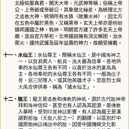
北極佑聖真君
、
開天大帝
、
元武神
等稱；俗稱
上帝
北極星
北方
公
、
上帝爺
或
帝爺公
。其象徵
，為統理
道教
水神
之
大神、統領所有水族（故兼
），因北方
明朝
在五色中屬於黑色，又稱
黑帝
。玄天上帝亦是
戰神
鎮邦護國之神，
，明朝官方建了許多玄天上帝
廟，並由官方祭祀。北帝據說擁有消災解困，治水
禦火，護持武運及延年益壽的神力，故頗受擁戴。
十一、
水仙王
：
水仙尊王
，簡稱
水仙王
，是
中國
海神
之
一，以
貿易
商人、
船員
、
漁夫
最為信奉。各地供
奉的水仙尊王各有不同，以善於治水的
夏禹
為
主。各地奉祀的水仙尊王各有不同。一般為
伍子
胥
、
屈三閭
等人，或其他英雄才子、忠臣烈士與
大禹
合併供奉，稱為「
諸水仙王
」。
十二、
龍王
：
龍王
是
道教
和
佛教
的
神祇
，源於古代
龍神
崇
拜和
海神
信仰，甚至也有人認為其起源，是
佛教
入華時，受到
印度神話
影響。有人認為龍王是漢
語對
那伽
（
天龍八部
之一）的翻譯，以區別於中
國原始
神話
傳說
中的
龍
。因受中國傳統文化影