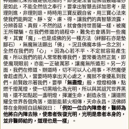
神通顯化來修道是很危險的。即使是法會仙佛借竅臨壇亦
是如此，不能全然信之奉行，要拿出智慧去詳加思考，是
理則進，非理則退。時時用三寶反觀自省，用三寶心法來
使我們能夠定、靜、安、慮、得
。
讓我們的真智慧流露，
分辨善惡、真假，不然的話，就會像持世菩薩一樣，被魔
王所矇騙。在我們修道的過程中，難免也會遇到一些魔
考，其實「魔」
--
也是成佛的另一種方法（絆腳石亦是墊
腳石），無魔無法顯出「佛」。況且佛魔本係一念之別，
全然在我們的「心」
。
因為心若不平、不定就容易產生
魔，所以我們的前人常常教導我們，要常養浩然正氣，即
使魔現眼前，亦能一正破萬邪，讓魔無所遁形。另一方
面，我們在修道、辦道時，切不可以人心用事，不然魔便
會趁虛而入，當要時時拿出天心處之，魔就不會擾亂到我
們。前賢啟示著我們，要學「
無盡燈
」般，燈燈相傳，點
燃千燈萬燈，使一切黑暗化為光明，所以與其詛咒世界黑
暗，還不如點起一盞明燈，揮灑生命，創造永恆，讓道照
耀全世界各個角落，道脈能薪火相傳，天命永昌。
活佛師
尊在金剛經白話解說曰：「
例如一位白內障患者，醫師為
他將白內障去除，使患者恢復光明，光明是患者本身的，
並非醫師給的，道理也是一樣
」。