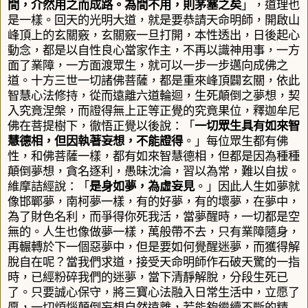
間，介然用
之而
成路。為間不用，則
茅塞之矣
」
，道理也
是一樣。回天的光明大道
，就是要恭請天命明師，開啟山
峰頂上的玄關竅，玄關竅一旦打開，本性透出，日後起心
動念，都是以自性良心當家作主，不再以識神用事，一方
面了業障，一方面渡眾生，就可以一步一步邁向成佛之
道。
十方三世一切諸佛菩薩，都是重來峰頂闢玄關
，
依此
智慧心法修持，從而遠離六道輪迴，生死顛倒之夢想，契
入究竟涅槃，而證得無上正等正覺的究竟果位，釋迦牟尼
佛在菩提樹下，徹悟正覺以後說：
「
一切眾生具有如來智
慧德相，但因執著妄想，不能證得
。」
每位眾生都有佛
性，和佛菩薩一樣，都有如來智慧德相，但都是因為種種
顛倒夢想，貪名逐利，愚昧沈淪，習以為常，難以自拔。
維摩詰經說：
「
是身如夢，為虛妄見
。」
因此人生如夢就
像邯鄲夢，南柯夢一樣，有的好夢，有的壞夢，在夢中，
為了財色名利，而爭得你死我活，當夢醒時，一切都是空
無的。人生也像做夢一樣，萬般帶不去，只有業障隨身，
再輾轉於下一個惡夢中，但是要如何覺醒迷夢，而獲得解
脫自在呢？當我們求道，接受天命明師作石破天驚的一指
時，已經粉碎我們的迷夢，當下清靜解脫，分段生死已
了。只要誠心保守，將三寶心法融入日常生活中，立愿了
愿，一切煩惱顛倒妄想自然遠離，若能夠繼續不斷的精