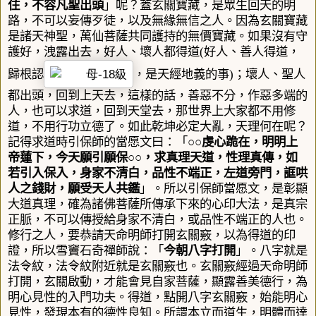
住，
不容凡聖出頭
」呢？蓋玄關寶藏，是眾生回天的明
路，不可以妄傳歹徒，以及無緣無信之人。因為玄關寶藏
是諸天神聖，萬仙菩薩共同護持的無價寶藏。如果沒有守
護好，洩露出去，好人、壞人都得道
(
好人、善人得道，
歸根認
，是天經地義的事
)
；壞人、聖人
都出頭，回到上天去，這樣的話，善惡不分，作惡多端的
人，也可以求道，回到天堂去，那世界上大家都不用修
道，不用行功立德了。如此乾坤必定大亂，天理何在呢？
記得求道時引保師的當愿文曰：「
○○虔心跪在，明明上
帝蓮下，今天願引願保○○，求真理天道，性理真傳，如
若引入保入，身家不清白，品性不端正，左道旁門，誆哄
人之錢財，願受天人共鑑
」。所以引保師當愿文，是彰顯
大道真理，確為諸佛菩薩所傳承下來的心印大法，是真宗
正脈，不可以傳授給身家不清白，或品性不端正的人也。
修行之人，要恭請天命明師打開玄關竅，以為得道的印
證，所以雪竇石奇禪師說：「
今朝八字打開
」。八字就是
法令紋，法令紋附近就是玄關竅也。玄關竅經過天命明師
打開，玄關啟動，才能會見自家菩薩，顯露善美德行，為
明心見性的入門功夫。得道，點開八字玄關竅，始能明心
見性，發現本有的德性良知。所謂本立而道生，明體而達