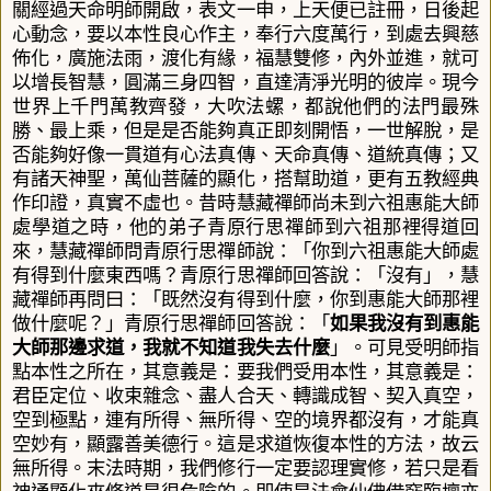
關經過天命明師開啟，表文一申，上天便已註冊，日後起
心動念，要以本性良心作主，奉行六度萬行，到處去興慈
佈化，廣施法雨，渡化有緣，福慧雙修，內外並進，就可
以增長智慧，圓滿三身四智，直達清淨光明的彼岸。現今
世界上千門萬教齊發，大吹法螺，都說他們的法門最殊
勝、最上乘，但是是否能夠真正即刻開悟，一世解脫，是
否能夠好像一貫道有心法真傳、天命真傳、道統真傳；又
有諸天神聖，萬仙菩薩的顯化，搭幫助道，更有五教經典
作印證，真實不虛也。
昔時慧藏禪師尚未到六祖惠能大師
處學道之時，他的弟子青原行思禪師到六祖那裡得道回
來，慧藏禪師問青原行思禪師說：「你到六祖惠能大師處
有得到什麼東西嗎？青原行思禪師回答說：「沒有」，慧
藏禪師再問曰：「既然沒有得到什麼，你到惠能大師那裡
做什麼呢？」青原行思禪師回答說：「
如果我沒有到惠能
大師那邊求道，我就不知道我失去什麼
」。可見受明師指
點本性之所在，其意義是：要我們受用本性，其意義是：
君臣定位、收束雜念、盡人合天、轉識成智、契入真空，
空到極點，連有所得、無所得、空的境界都沒有，才能真
空妙有，顯露善美德行。這是求道恢復本性的方法，故云
無所得。
末法時期，我們修行一定要認理實修，若只是看