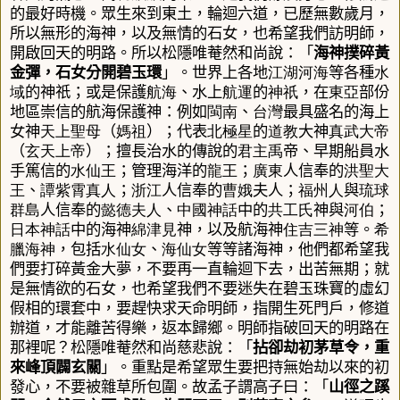
的最好時機。眾生來到東土，輪迴六道，已歷無數歲月，
所以無形的海神，以及無情的石女，也希望我們訪明師，
開啟回天的明路。所以松隱唯菴然和尚說：「
海神撲碎黃
金彈，石女分開碧玉環
」。
世界上各地
江
湖
河
海
等各種
水
域
的神祇；或是保護
航海
、水上
航運
的
神祇
，在
東亞
部份
地區崇信的航海保護神：例如
閩南
、
台灣
最具盛名的海上
女神
天上聖母
（
媽祖
）；代表
北極星
的
道教
大神
真武大帝
（
玄天上帝
）；擅長治水的傳說的
君主
禹
帝、早期船員水
手篤信的
水仙王
；管理海洋的
龍王
；
廣東
人信奉的
洪聖大
王
、
譚紫霄
真人
；
浙江
人信奉的
曹娥
夫人；
福州人
與
琉球
群島
人信奉的
懿德夫人
、
中國神話
中的
共工氏
神與
河伯
；
日本神話
中的海神
綿津見
神，以及航海神
住吉三神
等。
希
臘海神
，包括
水仙女
、
海仙女
等等諸海神，他們都希望我
們要打碎黃金大夢，不要再一直輪迴下去，出苦無期；就
是無情欲的石女，也希望我們不要迷失在碧玉珠寶的虛幻
假相的環套中，要趕快求天命明師，指開生死門戶，修道
辦道
，
才能離苦得樂
，返本歸鄉
。明師指破回天的明路在
那裡呢？
松隱唯菴然和尚慈悲說：「
拈卻劫初茅草令，重
來峰頂闢玄關
」。重點是希望眾生要把持無始劫以來的初
發心，不要被雜草所包圍。
故孟子謂高子曰：「
山徑
之
蹊