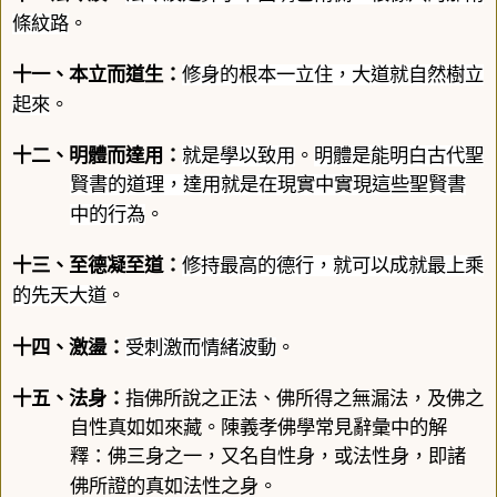
條紋路
。
十一、
本立而道生
：
修身的根本一立住，大道就自然樹立
起來
。
十二、
明體而達用
：
就是學以致用
。
明體是能明白古代聖
賢書的道理，達用就是在現實中實現這些聖賢書
中的行為
。
十三、
至德凝至道
：
修持最高的德行，就可以成就最上乘
的先天大道
。
十四、
激盪
：
受刺激而情緒波動
。
十五、
法身
：
指佛所說之正法、佛所得之無漏法，及佛之
自性真如如來藏。陳義孝佛學常見辭彙中的解
釋：佛三身之一，又名自性身，或法性身，即諸
佛所證的真如法性之身。