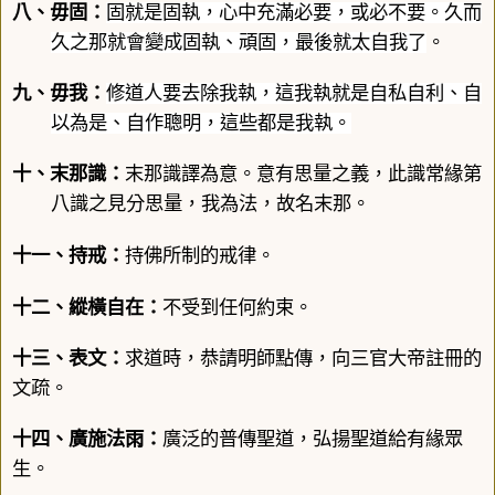
八、毋固
：
固就是固執，心中充滿必要，或必不要。久而
久之那就會變成固執、頑固，最後就太自我了
。
九、毋我
：
修道人要去除我執，這我執就是自私自利、自
以為是、自作聰明，這些都是我執。
十、末那識：
末那識
譯為意。意有思量之義，此識常緣第
八識之見分思量，我為法，故名末那。
十一、
持戒
：
持佛所制的戒律。
十二、縱橫自在：
不受到任何約束。
十三、表文：
求道時，恭請明師點傳，向三官大帝註冊的
文疏。
十四、廣施法雨：
廣泛的普傳聖道，弘揚聖道給有緣眾
生。