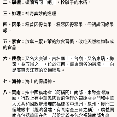
二、驢橛
：
橛讀
音同「絕」
，拴
驢
子的木樁。
三、妙理：
神奇奧妙的道理。
四、因果：
種善因得善果，種惡因得惡果，俗語說因緣果
報。
五、素食：
放棄三厭五葷的飲食習慣，改吃天然植物製成
的食品。
六、庾嶺
：
又名
大庾嶺
，古名
塞上
、
台嶺
，又名
東嶠
、
梅
嶺
，為
五嶺
之一，位於
江西
、
廣東
兩省的邊境，一向
是廣東與江西的交通咽喉
。
七、海神：
海上的保護神
。
八、
閩南
：
指中國
福建省
（簡稱閩）南部，東臨
臺灣海
峽
，行政上有
中華民國政府
治理的
福建省
金門
和
中華
人民共和國政府
治理的
福建省
中
漳州
、
泉州
、
廈門
三
個地級市（經濟發達，有
閩南金三角
之稱），廣義閩
南亦包括
莆田
在內，部份定義亦包含福建南部
九龍