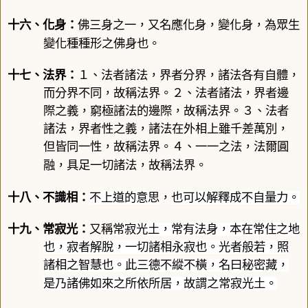
十六、
化身
：
佛三身之一，又名應
化身
，變
化身
，為眾生
變化種種形之佛身也。
十七、
法界
：
１、法者諸法，界者分界，諸法各有自體，
而分界不同，故稱
法界
。
２、
法者諸法，界者邊
際之義，窮極諸法的邊際，故稱
法界
。
３
、法者
諸法，界者性之義，諸法在外相上雖千差萬別，
但皆同一性，故稱
法界
。
４
、一一之法，法爾圓
融，具足一切諸法，故稱
法界
。
十八、不
識相
：
不上道的意思
，
也可以解釋成不自量力。
十九、
常寂光
：
又稱
常寂光土，常有法身，本在常住之地
也，寂者解脫，一切諸相永寂也。光者般若，照
諸相之智慧也。此三德不縱不橫，名曰秘密藏，
是乃諸佛如來之所依所居，故謂之常寂光土。