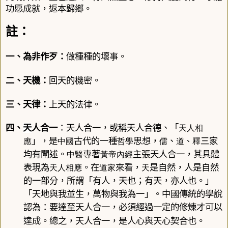
功愿成就，返本歸鄉。
註：
一、
為非作歹
：
做種種的壞事。
二、
天機
：
回天的機密。
三、
天律
：
上天的法律。
四、
天
人合一
：天人合一，或稱天人合德、「
天人相
」，是
古代的一種
思想，
、
三家
應
中國
哲學
儒
道
、
釋
均有闡述。
專著
主張天人合一，其具體
中醫
黃帝內經
表現為
。在
來看，
是自然，人是自然
天人相應
道家
天
的一部分，所謂「有人，天也；有天，亦人也。」
「天地與我並生，萬物與我為一」。中國傳統的學說
認為：要達至天人合一，必須經過一定的修煉才可以
達成。總之，天人合一，是人心與天心契合也。