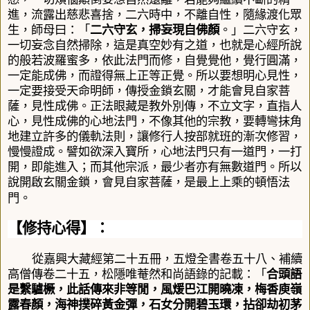
進，流露出慈悲喜捨，二六時中，不離自性，隨緣渡化眾
生，師母曰：
「
二六守玄，掃妄現自佛顏
。」
二六守玄，
一切妄念自然掃除，這是真空妙有之道，也就是心經所說
的般若波羅蜜多，依此法門而修，自覺覺他，覺行圓滿，
一定能成佛，而證得無上正等正覺
。所以
要想明心見性，
一定要接受天命明師，傳授金鎖玄關，才能會見自家菩
薩，見性成佛。正法眼藏是教外別傳，不立文字，直指人
心，見性成佛的心地法門
，
不像其他的宗教，要轉彎抹角
地建立許多的儀軌法則，讓修行人按部就班的漸次修習，
慢慢證成。譬如欲深入寶所，心地法門只有一道門，一打
開，即能進入；而其他宗派，最少者亦有無數道門。所以
說開啟玄關金鎖，會見自家菩薩，是最上上乘的頓悟法
門。
【修持心得】：
從
嘉興大藏經第二十五冊，五燈全書卷五十八、補續
高僧傳卷二十五，松隱唯菴然和尚語錄的記載：「
合頭語
是繫驢橛，此話傳來非等閒，風煖巴江開曉凍，梅香庾嶺
露春顏，海神撲碎黃金彈，石女分開碧玉環，拈卻劫初茅