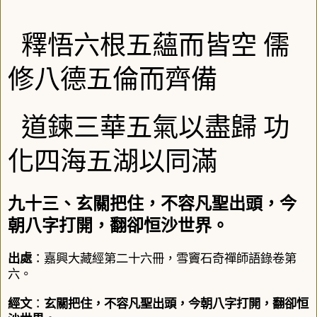
釋悟六根五蘊而皆空
儒
修八德五倫而齊備
道鍊三華五氣以盡歸
功
化四海五湖以同滿
九十三、玄關把住，不容凡聖出頭，今
朝八字打開，翻卻恒沙世界。
出處
：嘉興大藏經第二十六冊，雪竇石奇禪師語錄卷第
六。
經文
：
玄關把住，不容凡聖出頭，今朝八字打開，翻卻恒