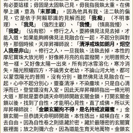
有必要這樣；毋固是太固執己見
，
毋我指我執太重。在佛
學上講，意為「
末那識
」
，因為他
具有我、法二執的偏
見，它是依于阿賴耶識的見解而起「
我痴
」（不明事
理）、「
我見
」（強烈主觀）、「
我慢
」
（愩高我慢）、
「
我愛
」（佔有慾）。修行之人，要將佛見法見去掉，才
能入道。如果能夠將佛見法見融合在一起，不起分別與對
待，那個時候，天岸昇禪師說：「
清淨戒珠如朗月，炤
空
人我是非山
」。修行之人，一旦我執、法執去掉，本性的
摩尼寶珠大放光明，好像將月亮的烏雲撥開，光明普照大
地一樣。又好像太陽一出來，所有的冰雪溶化，寒冷消
失，陽光照耀四方，不論男女老幼，不論山河大地，都可
以蒙霑陽光的普照，沒有分別。雖然佛見法見融合在一
起，心中不起分別心，靈臺清淨，不染塵埃，只是自心清
淨而已，登堂還沒有入室。因此天岸昇禪師指出一條光明
大道，那就是要恭請天命明師開啟玄關金鎖，打開玄關金
鎖以後，找到了自性，才能明心見性，直了成佛。所以天
岸昇禪師說：「
金鎖玄關拘不得，是名持戒波羅蜜
。」金
鎖玄關一旦恭請天命明師開啟，本性透出，縱橫自在，來
去自由。因為自性卷之則退藏於密，藏於最隱密的玄關寶
竅裡面；放之則彌六合，因為道能生育天地萬物。金鎖玄