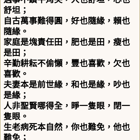
舒坦；
自古萬事難得圓，好也隨緣，賴也
隨緣。
家庭是塊責任田，肥也是田，瘦也
是田；
辛勤耕耘不偷懶，豐也喜歡，欠也
喜歡。
夫妻本是前世緣，和也是緣，吵也
是緣；
人非聖賢哪得全，睜一隻眼，閉一
隻眼。
生老病死本自然，你也難免，他也
難免；