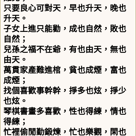
只要良心可對天，早也升天，晚也
升天。
子女上進只能勸，成也自然，敗也
自然；
兒孫之福不在爺，有也由天，無也
由天。
萬貫家產難進棺，貧也成煙，富也
成煙；
找個喜歡事幹幹，掙多也炫，掙少
也炫。
琴棋書畫多喜歡，性也得練，情也
得練；
忙裡偷閒勤鍛煉，忙也樂觀，閑也