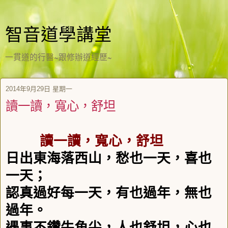
智音道學講堂
一貫道的行醫~跟修辦道經歷~
2014年9月29日 星期一
讀一讀，寬心，舒坦
讀一讀，寬心，舒坦
日出東海落西山，愁也一天，喜也
一天；
認真過好每一天，有也過年，無也
過年。
遇事不鑽牛角尖，人也舒坦，心也