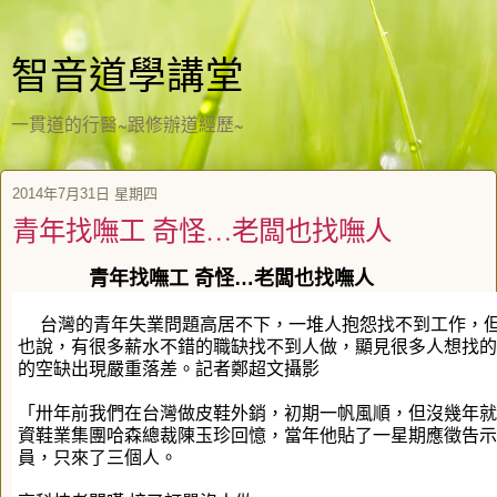
智音道學講堂
一貫道的行醫~跟修辦道經歷~
2014年7月31日 星期四
青年找嘸工 奇怪…老闆也找嘸人
青年找嘸工 奇怪…老闆也找嘸人
台灣的青年失業問題高居不下，一堆人抱怨找不到工作，但
也說，有很多薪水不錯的職缺找不到人做，顯見很多人想找的
的空缺出現嚴重落差。記者鄭超文攝影
「卅年前我們在台灣做皮鞋外銷，初期一帆風順，但沒幾年就
資鞋業集團哈森總裁陳玉珍回憶，當年他貼了一星期應徵告示
員，只來了三個人。