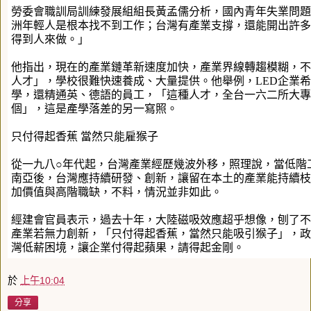
勞委會職訓局訓練發展組組長黃孟儒分析，國內青年失業問題
洲年輕人是根本找不到工作；台灣有產業支撐，還能開出許多
得到人來做。」
他指出，現在的產業鏈革新速度加快，產業界線轉趨模糊，不
人才」，學校很難快速養成、大量提供。他舉例，LED企業
學，還精通英、德語的員工，「這種人才，全台一六二所大專
個」，這是產學落差的另一寫照。
只付得起香蕉 當然只能雇猴子
從一九八○年代起，台灣產業經歷幾波外移，照理說，當低階
南亞後，台灣應持續研發、創新，讓留在本土的產業能持續枝
加價值與高階職缺，不料，情況並非如此。
經建會官員表示，過去十年，大陸磁吸效應超乎想像，刨了不
產業若無力創新，「只付得起香蕉，當然只能吸引猴子」，政
灣低薪困境，讓企業付得起蘋果，請得起金剛。
於
上午10:04
分享