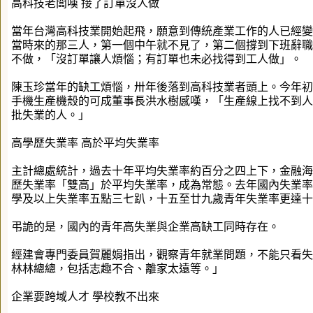
高科技老闆嘆 接了訂單沒人做
當年台灣高科技業開始起飛，願意到傳統產業工作的人已經變
當時來的那三人，第一個中午就不見了，第二個撐到下班辭職
不做，「沒訂單讓人煩惱；有訂單也未必找得到工人做」。
陳玉珍當年的缺工煩惱，卅年後落到高科技業者頭上。今年初，專
手機生產機殼的可成董事長洪水樹感嘆，「生產線上找不到人
批失業的人。」
高學歷失業率 高於平均失業率
主計總處統計，過去十年平均失業率約百分之四上下，金融海
歷失業率「雙高」於平均失業率，成為常態。去年國內失業率
學及以上失業率五點三七趴，十五至廿九歲青年失業率更達十
弔詭的是，國內的青年高失業與企業高缺工同時存在。
經建會專門委員賀麗娟指出，觀察青年就業問題，不能只看失
林林總總，包括志趣不合、離家太遠等。」
企業要跨域人才 學校教不出來