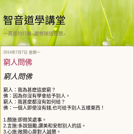
智音道學講堂
一貫道的行醫~跟修辦道經歷~
2014年7月7日 星期一
窮人問佛
窮人問佛
窮人：我為甚麽這麼窮？
佛：因為你沒有學會给予别人。
窮人：我甚麼都沒有如何给？
佛：一個人即使沒有錢,也可给予别人五樣東西！
1.顏施:即微笑處事。
2.言施:多說鼓勵,讚美和安慰别人的話。
3.心施:敞開心扉對人誠懇。