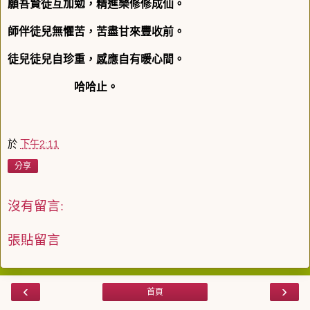
願吾賢徒互加勉，精進樂修修成仙。
師伴徒兒無懼苦，苦盡甘來豐收前。
徒兒徒兒自珍重，感應自有暖心間。
哈哈止。
於
下午2:11
分享
沒有留言:
張貼留言
‹
›
首頁