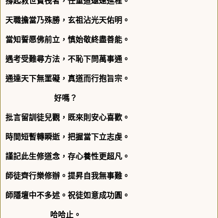
撐起救世寶筏者，任重道遠速進程。
天職擔當乃殊勝，玄祖沾光天佑明。
當知誓愿佛前立，慎始敬終盡善能。
遇考受難尋方法，不恥下問萬事通。
通達天下無罣礙，真道而行抱旨宗。
好嗎？
批言留訓徒兒觀，既來則安心喜歡。
時間短暫轉瞬逝，把握當下立志虔。
謹記此生修道念，存心養性更超凡。
師徒齊行樂修辦。提昇自我無事難。
師隱壇中不多述。祝徒如意成功圓。
哈哈止。