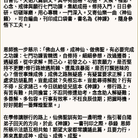
日普化、天佑六篇訓文。其中有品格、功德、 火候、禮節、
心念、戒律與願行七門功課，集結成冊。修持入門，日日參
研，切磋琢磨，用心專精，一門深入。又寄仙樂一曲〈神仙
籍〉，可自編曲，刊印成口袋書，書名為《神課》 ，隨身參
悟下工夫。」
恩師進一步慈示：｢佛由人修，成神仙、做佛聖，有必要完成
之功課：七門功課皆精透，自修持，細細參想，改過遷善；
遇疑惑，從中求解。問己心，初發之心、初衷願力，是否堅
持不更變
?
修行路途遇荊棘、遭風浪暴雨，是否打醒迷昧的
心？借世事煉成佛；成佛之路無疑惑，有疑當要求正解；四
處求訪胡亂問，豈能成就？失根忘本，豈能尋得解脫？行有
不得，反求諸己。今日送給徒兒這本《神課》，修行路上，
有苦有難，共同擔當；不忍同修遭劫考，念念助人解疑難；
多善解、多包容。行事有效率，不枉良辰佳期；把握時機，
好好開創一番輝煌聖業。」
在學修講辦行的路上，仙佛聖訓有如一盞明燈，指引著白陽
弟子回天的方向，於此《神課》 一書刊印之際，恭錄
恩師
所慈示法語互相共勉！期望大家都常讀誦此篇，且要力行，
將來真能成神、成仙、成佛、成聖。