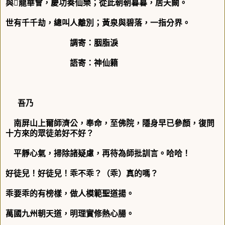
與

龍華會，慶功奏仙樂；從此朝朝暮暮，居天闕。
世有千千劫，總叫人離別；黃泉與碧落，一指分界。
調寄：胭脂淚
語寄：神仙籍
吾乃
南屏山上爾師濟公，奉
命，至佛院，隱身早已參
顏，復問
十方來的眾徒弟好不好？
平靜心氣，掃除諸疑慮，
再待為師批訓言。哈哈！
好徒兒！好徒兒！乖不乖？（乖）真的嗎？
乖要乖的有榜樣，做人模範聖道揚。
萬國九州朝天道，明理實修熱心腸。