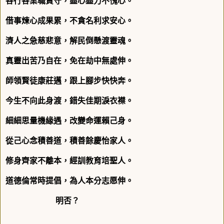
各行各業職責守，盡心盡力不愧心。
借事煉心成果累，不貪名利求安心。
濟人之急慈悲意，解民倒懸渡靈魂。
真靈出苦乃自在，免在劫中無處伸。
師領賢徒康莊邁，跟上腳步快快奔。
今生不向此身渡，錯失佳期淚衣襟。
細細思量機緣遇，改變命運賴己身。
從己心念積善道，積善餘慶怡家人。
修身齊家不離本，經訓教育培聖人。
道德倫常時提倡，為人本分志愿伸。
明否？