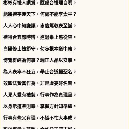
彬彬有禮人讚賞，隨處合禮理自明。
能將禮字運天下，何處不能享太平？
人人心中知謙讓，忠信篤敬表至誠。
禮得合宜應時辨，進退舉止態從容。
白陽修士禮節守，勿忘根本道中庸。
博覽群經為何事？端正人品以安寧。
為人表率不狂妄，舉止合道揚聖名。
效聖法賢真作為，非是虛妄好名聲。
人見人愛有禮貌，行事作為真理呈。
以身示道準則奉，掌握方針知準繩。
行事有條又有理，不慌不忙大事成。