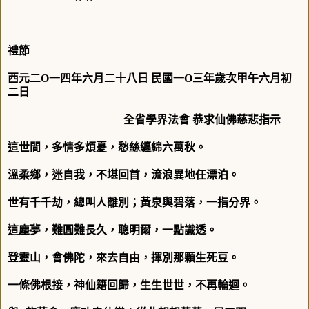
禮節
西元二
O
一四年六月二十八日
民國一
O
三年歲次甲午
六月初
二
日
全省學界法會 恭求仙佛慈悲指示
這世間，多情多煩憂，愁絲纏綿六萬秋。
溫柔鄉，迷自我，不堪回首，流浪異地任漂泊。
世有千千劫，總叫人離別；黃泉與碧落，一指分界。
這塵夢，難圓難長久，聰明爾，一點識透。
登靈山，會佛陀，來去自由，揮別那顆生死豆。
一條佛根接，神仙籍回歸，生生世世，不再輪迴。