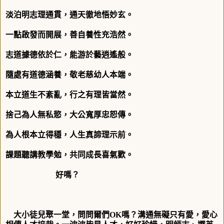
淡泊明志理通貫，通天徹地悟妙玄。
一點啟發而開展，善自養性充浩然。
志道據德依於仁，能游於藝逍遙般。
隨處有道德涵養，敬老慈幼人本端。
本立道生不紊亂，行之有理皆當然。
捨己為人無私慾，大公寬厚忠恕傳。
為人根本立得穩，人生真諦理示前。
課題聽講教學勉，共同成長喜氣歡。
好嗎？
大小徒兒聚一堂，問問爾們
OK
嗎？溝通無礙只有愛，愛心