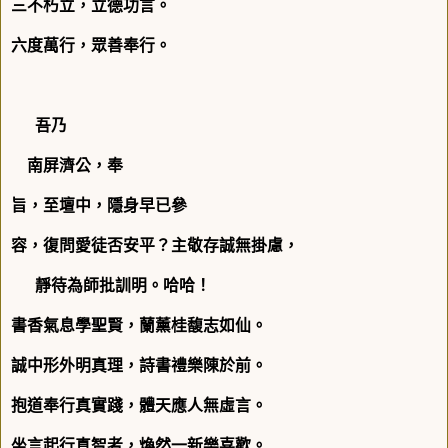
三不朽立，立德功言。
六度萬行，眾善奉行。
吾乃
南屏濟公，奉
旨，至壇中，隱身早已參
容，復問愛徒否安平？主敬存誠無掛慮，
靜待為師批訓明。哈哈！
書香氣息學聖賢，蘭薰桂馥志如仙。
誠中形外明真理，詩書禮樂陳於前。
抱道奉行真實踐，體天應人無虛言。
坐言起行真智者，煥然一新樂喜歡。