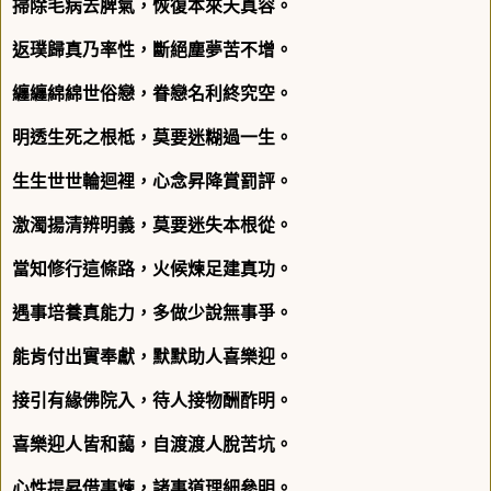
掃除毛病去脾氣，恢復本來天真容。
返璞歸真乃率性，斷絕塵夢苦不增。
纏纏綿綿世俗戀，眷戀名利終究空。
明透生死之根柢，莫要迷糊過一生。
生生世世輪迴裡，心念昇降賞罰評。
激濁揚清辨明義，莫要迷失本根從。
當知修行這條路，火候煉足建真功。
遇事培養真能力，多做少說無事爭。
能肯付出實奉獻，默默助人喜樂迎。
接引有緣佛院入，待人接物酬酢明。
喜樂迎人皆和藹，自渡渡人脫苦坑。
心性提昇借事煉，諸事道理細參明。