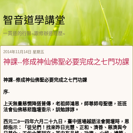
智音道學講堂
一貫道的行醫~跟修辦道經歷~
2014年11月14日 星期五
神課--修成神仙佛聖必要完成之七門功課
神課
--
修成神仙佛聖必要完成之七門功課
序
-
上天無量慈憫降道普傳，老祖師鴻恩，師尊師母聖德，班班
法會仙佛慈悲臨壇垂示，訓勉諄諄。
西元二
0
一四年六月二十九日
，臺中道場越語法會開壇時，恩
師指示：「徒兒們！找來昨日光慧、正和、濟善、慈濟與今