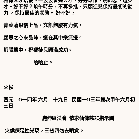
相傳人才培栽。一波波皆是人才，好好珍惜，明師志、選英
才。好不好？晌午時分，不再多批，只願徒兒保持最初的動
力 ，保持最佳的狀態。 好不好？
青菜蔬果稱上品，充飢飽腹有力氣。
感恩之心來品味，道在其中樂無邊。
師隱壇中，祝福徒兒圓滿成功。
哈哈止。
火候
西元二
O
一四年
六月二十九日
民國一
O
三年歲次甲午
六月初
三
日
鹿伸區法會
恭求仙佛慈悲指示訓
火候煉足性光現，三省四勿去嗔貪。