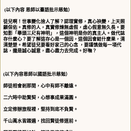
(
以下內容 恩師以臺語批示慈勉）
徒兒啊！世事變化捨人了解？認理實修，真心袂變，上天照
顧保佑。真修的人，真實修煉無虛假，虛心假意無久長。要
知影「舉頭三尺有神明」，這個神明是你的真主人。做代誌
存什麼心？要了解這存心是一個因，這個因會結什麼果，清
清楚楚。希望徒兒要看好家己的心念 ，要謹慎做每一項代
誌，攏是誠心誠意，盡心盡力去完成。好嘸？
(
以下內容恩師以國語批示慈勉）
師徒相會剎那間，心中有師不離遠。
二六時中助賢契，心想事成果滿圓。
立定修辦旅程裡，堅持到底不負賢。
千山萬水皆踏遍，找回賢徒修道前。