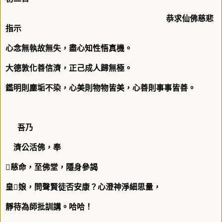
恭求仙佛慈悲
指示
心念無執故無失，盡心知性悟真機。
大德敦化善信濟，正己成人歸無極。
鑑明則塵垢不染，心美則物物皆美，心善則事事皆善。
吾乃
濟公活佛，奉

慈命，至佛堂，隱身參謁
皇

娘，問聲賢徒否安康？心澄神淨細思量，
靜待為師批訓講。哈哈！