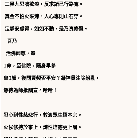
三畏九思嗜欲淡，反求諸己行路寬。
真金不怕火來煉，人心專則山石穿。
定靜安慮得，如如不動，是乃真修賢。
吾乃
活佛師尊，奉

命，至佛院，隱身早參
皇

顏，復問賢契否平安？凝神貫注除紛亂，
靜待為師批訓宣。哈哈！
忍心耐性慈悲行，救渡眾生悟本宗。
火候修持於事上，煉性培德更上層。