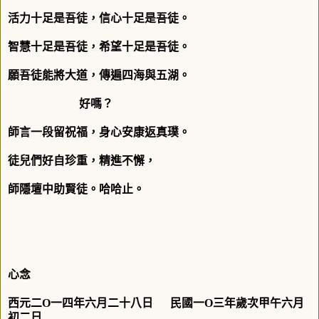
活力十足是吾徒，信心十足是吾徒。
智慧十足是吾徒，希望十足是吾徒。
願吾徒能將大道，傳遍四海與五湖。
好嗎？
師言一段留祝福，身心安康返真璞。
徒兒們好自珍重，精進不懈，
師隱壇中助賢徒。哈哈止。
心念
西元二
O
一四年六月二十八日
民國一
O
三年歲次甲午
六月
初二
日