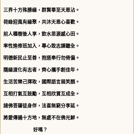
三界十方殊勝緣，群賢畢至天恩沾。
荷綠迎風有緣聚，共沐天恩心喜歡。
前人種樹後人享，飲水思源感心田。
率性進修班加入，專心致志課聽全。
明德新民止至善，抱道奉行勿倚偏。
隨緣渡化有志者，齊心攜手創佳年。
生活苦樂己擇取，國際語言展笑顏。
互相打氣互鼓勵，互相欣賞互成全。
諸佛菩薩徒身伴，法喜無窮分享延。
將愛傳遍十方地，無處不在佛光鮮。
好嗎？