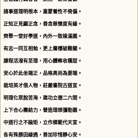
諸事道理明根本，童蒙養性不倚偏。
正知正見顯正念，善念慈懷度有緣。
齊聚一堂好學道，內外一致達滿圓。
有志一同互相勉，更上層樓破難關。
課程活潑有至理，用心體察收穫甜。
安心於此坐端正，品格高尚為要端。
栽培英才借人物，莊嚴書院古道宣。
明理化眾脫苦海，建功立德二六間。
上下合心團結力，營造理想彌勒園。
中道行之不踰矩，立作模範代天宣。
各有殊勝因緣遇，善加珍惜靜心安。