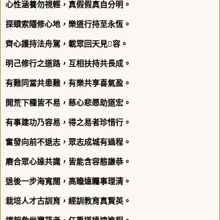
心性涵養勿視輕，真假假真自分明。
探賾索隱修心地，樂道行持至永恆。
齊心護持法舟駕，載眾回天見

容。
明己修行之道路，互相扶持共長成。
有難同當共患難，有樂共享喜氣盈。
開荒下種皆不易，慈心悲愿助道宏。
有事建功乃容易，得之易者珍惜行。
奮發向前不退志，眾志成城有過程。
磨合眾心達共識，皆能含容態謙恭。
退後一步海寬闊，高瞻遠矚事理清。
栽培人才古訓育，經訓教育真賢英。