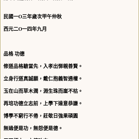
民國一
O
三年歲次甲午仲秋
西元二
O
一四年九月
品格 功德
修道品格驗當先，入孝出悌親善賢。
立身行道真誠願，戴仁抱義智通權。
玉在山而草木潤，淵生珠而崖不枯。
再培功德立志前，上學下達意恭謙。
博學不窮行不倦，莊敬日強果碩圓
無過便是功，無怨便是德。