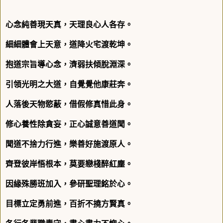
心念純善現天真，天理良心人各存。
細細體會上天意，道降火宅渡乾坤。
抱道宗旨導心念，濟弱扶傾脫淵深。
引領光明之大道，自覺覺他康莊奔。
人落後天物慾蔽，借假修真惜此身。
修心養性除貪妄，正心誠意善道聞。
聞道不捨力行進，樂善好施渡原人。
齊登彼岸悟根本，莫要戀棧醉紅塵。
因緣殊勝班加入，參研聖理銘於心。
目標立定勇前進，百折不撓方賢真。