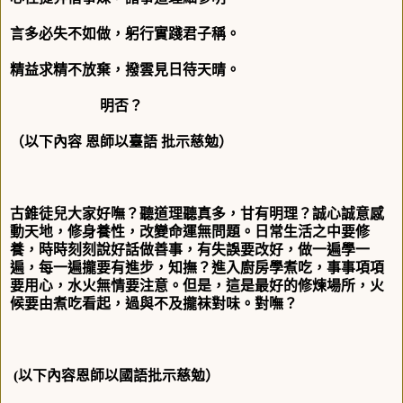
言多必失不如做，躬行實踐君子稱。
精益求精不放棄，撥雲見日待天晴。
明否？
（以下內容 恩師以臺語 批示慈勉）
古錐徒兒大家好嘸？聽道理聽真多，甘有明理？誠心誠意感
動天地，修身養性，改變命運無問題。日常生活之中要修
養，時時刻刻說好話做善事，有失誤要改好，做一遍學一
遍，每一遍攏要有進步，知撫？進入廚房學煮吃，事事項項
要用心，水火無情要注意。但是，這是最好的修煉場所，火
候要由煮吃看起，過與不及攏袜對味。對嘸？
(
以下內容恩師以國語批示慈勉）