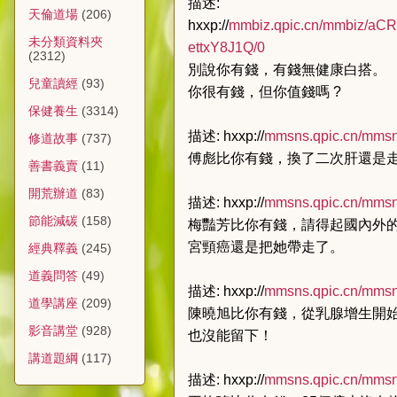
描述:
天倫道場
(206)
hxxp://
mmbiz.qpic.cn/mmbiz/
aCR
未分類資料夾
ettxY8J1Q/0
(2312)
別說你有錢，有錢無健康白搭。
兒童讀經
(93)
你很有錢，但你值錢嗎 ?
保健養生
(3314)
描述: hxxp://
mmsns.qpic.cn/mmsn
修道故事
(737)
傅彪比你有錢，換了二次肝還是
善書義賣
(11)
開荒辦道
(83)
描述: hxxp://
mmsns.qpic.cn/mmsn
節能減碳
(158)
梅豔芳比你有錢，請得起國內外
宮頸癌還是把她帶走了。
經典釋義
(245)
道義問答
(49)
描述: hxxp://
mmsns.qpic.cn/mmsn
道學講座
(209)
陳曉旭比你有錢，從乳腺增生開
影音講堂
(928)
也沒能留下！
講道題綱
(117)
描述: hxxp://
mmsns.qpic.cn/mmsn