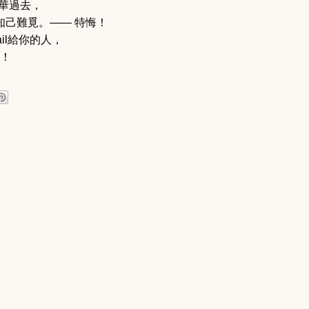
華過去，
己難覓。—— 特悔！
il給你的人，
！