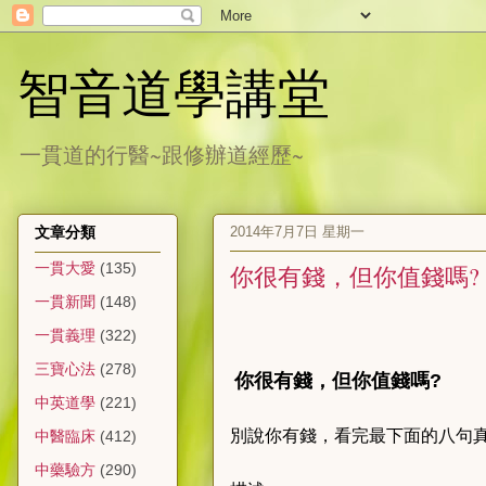
智音道學講堂
一貫道的行醫~跟修辦道經歷~
2014年7月7日 星期一
文章分類
一貫大愛
(135)
你很有錢，但你值錢嗎?
一貫新聞
(148)
一貫義理
(322)
三寶心法
(278)
你很有錢，但你值錢嗎?
中英道學
(221)
別說你有錢，看完最下面的八句真
中醫臨床
(412)
中藥驗方
(290)