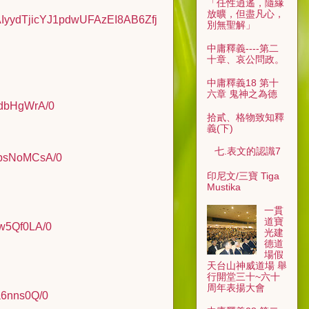
「任性逍遙，隨緣
放曠，但盡凡心，
yydTjic
YJ1pdwUFAzEI8AB6Zfj
別無聖解」
中庸釋義----第二
十章、哀公問政。
中庸釋義18 第十
六章 鬼神之為德
dbHgWrA/0
拾貳、格物致知釋
義(下)
七.表文的認識7
bsNoMCsA/0
印尼文/三寶 Tiga
Mustika
一貫
道寶
w5Qf0LA/0
光建
德道
場假
天台山神威道場 舉
行開堂三十~六十
周年表揚大會
6nns0Q/0