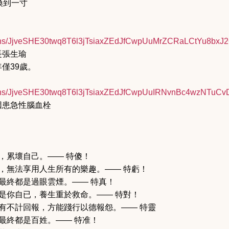
換到一寸
！
s/
JjveSHE30twq8T6l3jTsiaxZEdJfCw
pUuMrZCRaLCtYu8bxJ2
長張生瑜
僅39歲。
s/
JjveSHE30twq8T6l3jTsiaxZEdJfCw
pUuIRNvnBc4wzNTuCvD
因患急性腦血栓
，累壞自己。—— 特傻！
，無法享用人生所有的樂趣。—— 特虧！
最終都是過眼雲煙。—— 特真！
是你自已，養生重於救命。—— 特對！
有不計回報，方能踐行以德報怨。—— 特靈
最終都是百姓。—— 特准！