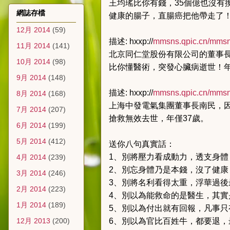
王均瑤比你有錢，35個億也沒有
網誌存檔
健康的腸子，直腸癌把他帶走了
12月 2014
(59)
描述: hxxp://
mmsns.qpic.cn/mmsn
11月 2014
(141)
北京同仁堂股份有限公司的董事
10月 2014
(98)
比你懂醫術，突發心臟病逝世！年
9月 2014
(148)
描述: hxxp://
mmsns.qpic.cn/mmsn
8月 2014
(168)
上海中發電氣集團董事長南民，
7月 2014
(207)
搶救無效去世，年僅37歲。
6月 2014
(199)
5月 2014
(412)
送你八句真實話：
1、別將壓力看成動力，透支身體
4月 2014
(239)
2、別忘身體乃是本錢，沒了健康
3月 2014
(246)
3、別將名利看得太重，浮華過後
2月 2014
(223)
4、別以為能救命的是醫生，其實
1月 2014
(189)
5、別以為付出就有回報，凡事只
12月 2013
(200)
6、別以為官比百姓牛，都要退，