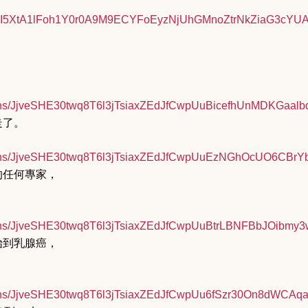
I5XtA1lFoh1Y0r0A9M9ECYFoEyz
NjUhGMnoZtrNkZiaG3cYUAI
s/
JjveSHE30twq8T6l3jTsiaxZEdJfCw
pUuBicefhUnMDKGaalb
走了。
s/
JjveSHE30twq8T6l3jTsiaxZEdJfCw
pUuEzNGhOcUO6CBrY
的任何專家，
s/
JjveSHE30twq8T6l3jTsiaxZEdJfCw
pUuBtrLBNFBbJOibmy3
始到乳腺癌，
s/
JjveSHE30twq8T6l3jTsiaxZEdJfCw
pUu6fSzr30On8dWCAqa