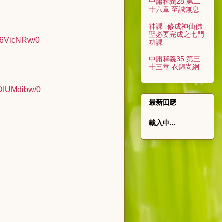
中庸釋義28 第二
十六章 至誠無息
神課--修成神仙佛
聖必要完成之七門
6VicNRw/0
功課
中庸釋義35 第三
十三章 衣錦尚絅
IUMdibw/0
最新回應
載入中...