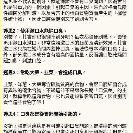
這也並不代表勤刷牙，就能保證不會有口臭問題。因為舌苔
也是很重要的一個因素！引起口臭的主因，來自於格蘭氏陰
性細菌分解唾液，以及舌苔上的蛋白質物質而產生的「揮發
性硫化物」，因此口腔保健別忘了刷刷舌苔。
迷思2：使用漱口水能除口臭。
別裝了，其實你也很懶惰刷牙吧？每次都隨便刷幾下，最後
再用漱口水漱口，非常信賴漱口水的殺菌及清新效果。其實
漱口水只能在短時間內蓋掉口臭，無法從根本消除口臭；此
外，部分漱口水成分含有過高的酒精量，反而讓口腔乾燥問
題加劇、刺激口腔。
迷思3：常吃大蒜、韭菜，會造成口臭。
韭菜、洋蔥、大蒜等含硫物質高的食物，會跟口腔細菌合成
有異味的硫化合物，不過這並不是讓你長期「口氣差」的主
因。就算常吃這類食物，它也只能短暫影響口氣，因此別再
責怪這些食物了吧！
迷思4：口臭都是從胃部開始引起的。
沒錯，腸胃道疾病是有可能引起口臭問題，胃潰瘍的幽門螺
旋桿菌若在口腔內寄居，也會引起口臭和牙齦疾病；但是佔