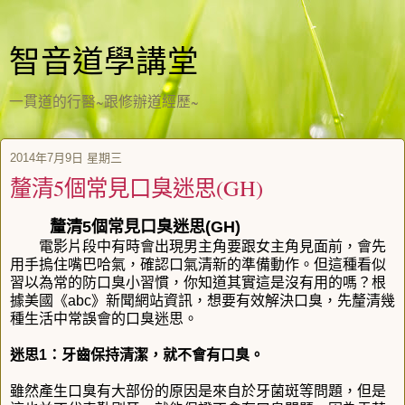
智音道學講堂
一貫道的行醫~跟修辦道經歷~
2014年7月9日 星期三
釐清5個常見口臭迷思(GH)
釐清5個常見口臭迷思(GH)
電影片段中有時會出現男主角要跟女主角見面前，會先
用手摀住嘴巴哈氣，確認口氣清新的準備動作。但這種看似
習以為常的防口臭小習慣，你知道其實這是沒有用的嗎？根
據美國《abc》新聞網站資訊，想要有效解決口臭，先釐清幾
種生活中常誤會的口臭迷思。
迷思1：牙齒保持清潔，就不會有口臭。
雖然產生口臭有大部份的原因是來自於牙菌斑等問題，但是