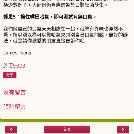
極少數例子，大部份仍舊應歸咎於口腔細菌孳生。
迷思5：摀住嘴巴哈氣，即可測試有無口臭。
我們與自己的口氣天天相處在一起，就算有異味也渾然不
覺，所以別以為可以靠哈氣來判別自己口氣問題，最好的辦
法，就是請你親愛的朋友直接告訴你吧！
James Tseng
於
下午4:14
分享
沒有留言:
張貼留言
‹
›
首頁