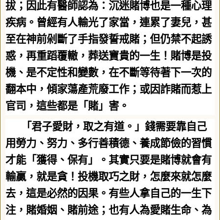
拔；因此有醫師認為：沉迷賭博也是一種心理
疾病。曾經有人輸光了家當，連累了妻兒，甚
至在神前剁斷了手指發誓戒賭；但仍禁不起誘
惑，再重蹈覆轍，葬送寶貴的一生！賭博是投
機、是不定性和變數，在不斷等待著下一次的
翻本中，傾家蕩產荒廢工作；或因詐賭而惹上
官司，這些都是「賭」害。
「君子愛財，取之有道。」錢需要靠自己
用勞力、努力、多行善積德、養成節儉的習慣
才能「獲得、保有」。其實只要是賭博就會有
輸贏，就是貪！投機取巧之財，怎麼來就怎麼
去，這是必然的因果。有些人拿自己的一生下
注，賭婚姻、賭前途；也有人為愛賭生命、為