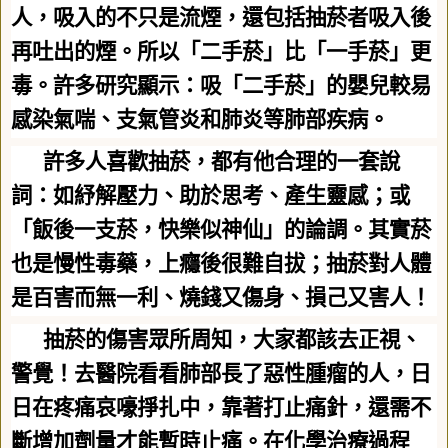
人，吸入的不只是流煙，還包括抽菸者吸入後
再吐出的煙。所以「二手菸」比「一手菸」更
毒。許多研究顯示：吸「二手菸」的嬰兒較易
感染氣喘、支氣管炎和肺炎等肺部疾病。
許多人喜歡抽菸，都有他合理的一套說
詞：如紓解壓力、助於思考、產生靈感；或
「飯後一支菸，快樂似神仙」的論調。其實菸
也是慢性毒藥，上癮後很難自拔；抽菸對人體
是百害而無一利、燒錢又傷身、損己又害人！
抽菸的傷害眾所周知，大家都該去正視、
警覺！去醫院看看肺部長了惡性腫瘤的人，日
日在疼痛哀嚎掙扎中，靠著打止痛針，還需不
斷增加劑量才能暫時止痛。在化學治療過程