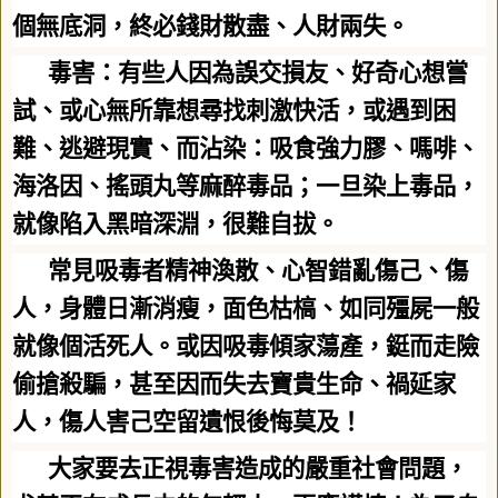
個無底洞，終必錢財散盡、人財兩失。
毒害：有些人因為誤交損友、好奇心想嘗
試、或心無所靠想尋找刺激快活，或遇到困
難、逃避現實、而沾染：吸食強力膠、嗎啡、
海洛因、搖頭丸等麻醉毒品；一旦染上毒品，
就像陷入黑暗深淵，很難自拔。
常見吸毒者精神渙散、心智錯亂傷己、傷
人，身體日漸消瘦，面色枯槁、如同殭屍一般
就像個活死人。或因吸毒傾家蕩產，鋌而走險
偷搶殺騙，甚至因而失去寶貴生命、禍延家
人，傷人害己空留遺恨後悔莫及！
大家要去正視毒害造成的嚴重社會問題，