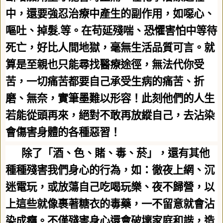
中，還要強忍治療中產生的副作用，如噁心、
嘔吐、掉髮
.
等。在苟延殘喘、恐懼害怕中等待
死亡，好比人間地獄，毫無生活品質可言。就
算是至親也只能尋找醫療途徑，無法代你受
苦，一切痛苦都要自己承受生病的痛苦、折
磨、無奈，實筆墨難以形容！此刻他們的人生
若能從頭再來，絕對不敢再放縱自己，去沾染
會傷害身體的各種惡習！
除了「酒、色、賭、毒、菸」，還有其他
種種殘害我們身心的行為，如：徹夜上網、沉
迷電玩，或放蕩自己吃喝玩樂、夜不歸營，以
上這些就像裹著糖衣的毒藥，一不留意就會沾
染成癮。不僅殘害身心還會破壞家庭和諧，造