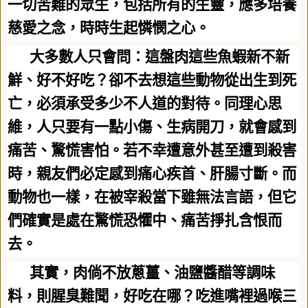
一切苦難的眾生，包括所有的生靈，應多培養
慈愛之念，時時生起憐憫之心。
大多數人只會問：這盤肉這些魚蝦新不新
鮮、好不好吃？卻不去想這些動物從出生到死
亡，必須承受多少不人道的對待。同理心思
維，人只要有一點小傷、生病開刀，就會感到
痛苦、驚慌害怕。若不幸遭意外甚至遭到殺害
時，親友們必定感到痛心疾首、肝腸寸斷。而
動物也一樣，在被宰殺當下雖無法言語，但它
們確實是處在驚慌恐懼中、痛苦掙扎含恨而
去。
其實，肉倘不放蔥薑、油鹽醬醋等調味
料，則腥臭難聞，好吃在哪？吃進嘴裡過喉三