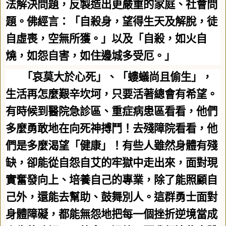
法解決問題，反製造出更嚴重的家庭、社會問
題。佛經言：「自殺身，望得生天及解脫，徒
自虛喪，空無所獲。」以及「自殺，如火自
燒，如怨自害，如住邊城多受厄。」
「哀莫大於心死」、「螻蟻尚且偷生」，
生活再怎麼艱辛坎坷，只要活著總會有希望。
有時候到醫院急診區、重症病患區看看，他們
多麼勇敢地在向死神搏鬥！去殘障院看看，他
們是多麼渴望「健康」！有些人雖然身體有殘
缺，卻能從自怨自艾的牢獄中走出來，面對現
實奮發向上、培養自己的專業，除了能照顧自
己外，還能去幫助、鼓舞別人。這群勇士面對
身體障礙，都能無怨地把每一個挫折逆境當成