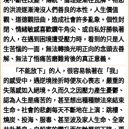
境不斷在改變，傳統、倫理逐漸在瓦解。物慾
的洪流逐漸淹沒人們善良的本性，人生價值
觀、道德觀扭曲，造成社會許多亂象。個性封
閉、情緒敏感喜歡鑽牛角尖、或自私好勝執著
的人，在遇到困境遭受壓力時，看到的只是人
生苦惱的一面，無法轉換光明正向的念頭去善
解、無法了悟痛苦磨難背後的真正意義。
「不能放下」的人，很容易執著在「我」
的感受中，遇逆境挫折時便灰心喪志，嚴重的
失落感如入絕境。久而久之因壓力產生憂鬱、
認為人生是痛苦的，甚至想出種種辦法來結束
生命。社會的悲劇每天不斷地在上演：跳樓、
燒炭、投海、服毒、甚至波及家人生命、全家