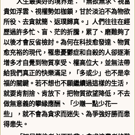
人生最美好的境界是：「無欲無求、視富
貴如浮雲、視權勢如枷鎖，甘於淡泊不為物欲
所役、去貪就簡、返璞歸真。」人們往往在經
歷過許多忙、盲、茫的折騰，累了、磨難夠了
以後才會反省檢討。為何在科技愈發達、物質
愈充裕的現代，罹患憂鬱症和自殺的人卻逐漸
增多才自覺到物質享受、權高位大，並無法帶
給我們真正的快樂滿足，「多或少」也不是幸
福的關鍵。若不想也不願繼續過這樣的生活，
就要肯割捨、肯放下，把物質欲望降低，不去
做無意義的攀緣應酬、「少賺一點少花一
些」，就不會為貪求而迷失、為爭強好勝而患
得患失。