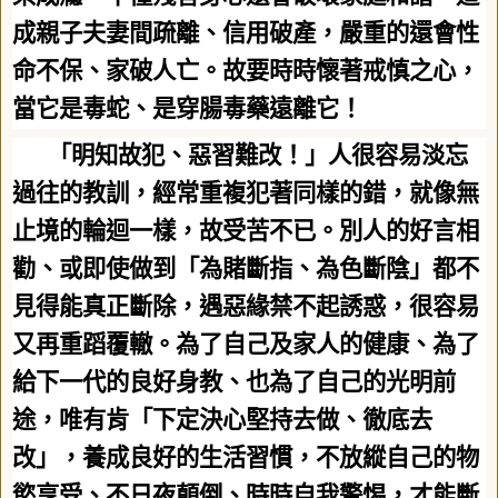
成親子夫妻間疏離、信用破產，嚴重的還會性
命不保、家破人亡。故要時時懷著戒慎之心，
當它是毒蛇、是穿腸毒藥遠離它！
「明知故犯、惡習難改！」人很容易淡忘
過往的教訓，經常重複犯著同樣的錯，就像無
止境的輪迴一樣，故受苦不已。別人的好言相
勸、或即使做到「為賭斷指、為色斷陰」都不
見得能真正斷除，遇惡緣禁不起誘惑，很容易
又再重蹈覆轍。為了自己及家人的健康、為了
給下一代的良好身教、也為了自己的光明前
途，唯有肯「下定決心堅持去做、徹底去
改」，養成良好的生活習慣，不放縱自己的物
慾享受、不日夜顛倒、時時自我警惕，才能斷