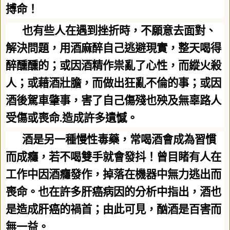
搏命！
也有些人在遇到挫折時，不願意去面對、
解決問題，用酒麻醉自己逃避現實，整天喝得
醉醺醺的；或因酒精作祟亂了心性，而縱火殺
人；或藉酒壯膽，而做出狂亂不倫的事；或因
酒後駕車肇事，害了自己傷殘也殃及無辜路人
受傷或喪命
.
造成許多遺憾。
酒是另一種慢性毒藥，常喝酒會成為習慣
而成癮，若不喝雙手就會發抖！曾目睹有人在
工作中因酒癮發作，掉落在機器中無力逃出而
喪命。也在許多肝癌病因的分析中指出，酒也
是造成肝癌的禍首；由此可見，酗酒是百害而
無一益。