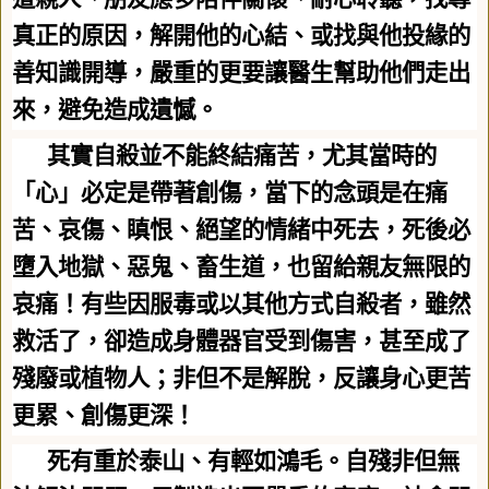
真正的原因，解開他的心結、或找與他投緣的
善知識開導，嚴重的更要讓醫生幫助他們走出
來，避免造成遺憾。
其實自殺並不能終結痛苦，尤其當時的
「心」必定是帶著創傷，當下的念頭是在痛
苦、哀傷、瞋恨、絕望的情緒中死去，死後必
墮入地獄、惡鬼、畜生道，也留給親友無限的
哀痛！有些因服毒或以其他方式自殺者，雖然
救活了，卻造成身體器官受到傷害，甚至成了
殘廢或植物人；非但不是解脫，反讓身心更苦
更累、創傷更深！
死有重於泰山、有輕如鴻毛。自殘非但無