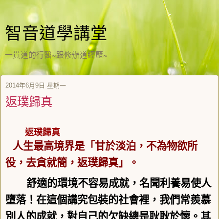
智音道學講堂
一貫道的行醫~跟修辦道經歷~
2014年6月9日 星期一
返璞歸真
返璞歸真
人生最高境界是「甘於淡泊，不為物欲所
役，去貪就簡，返璞歸真」。
舒適的環境不容易成就，名聞利養易使人
墮落！在這個講究包裝的社會裡，我們常羨慕
別人的成就，對自己的欠缺總是耿耿於懷。其