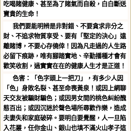
吃喝賭健康、甚至為了賭氣而自殺，白白斷送
寶貴的生命！
我們要能明辨是非對錯、不要貪求非分之
財、不追求物質享受、要有「堅定的決心」遠
離賭博，不要心存僥倖！因為凡走過的人生路
必留下痕跡，唯有腳踏實地、辛勤播種才會有
歡笑收割，過實實在在的健康人生才是正道！
色害：「色字頭上一把刀」，有多少人因
「色」身敗名裂、甚至命喪黃泉！或因上網聊
天交友被騙財騙色；或因男女間的桃色糾紛醜
態百出；或因沉迷於聲色場所尋歡作樂，造成
夫妻失和家庭破碎。要明白要覺醒，人一旦陷
入花叢，任你金山、銀山也填不滿火山孝子這