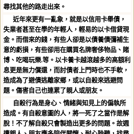
尋找其他的路走出來。
近年來更有一亂象，就是以信用卡舉債，
失業者甚至在學的年輕人，輕易的以卡借貸現
金。而借來的錢，有些人卻是以債養債彌補生
意的虧損，有些卻用在購買名牌奢侈物品、賭
博、吃喝玩樂
.
等。以卡養卡越滾越多的高額利
息更是無力償還，而討債者上門時也不手軟，
造成為了避債逃離家鄉，或以自殺來逃避問
題。傷害自己也連累了親人或朋友。
自殺行為是身心、情緒與知見上的偏執所
造成。有自殺意圖的人，將一死了之當作是解
脫！不了解自殺只會製造出更多的問題。故週
遭親人、朋友應多陪伴關懷、耐心聆聽，找尋