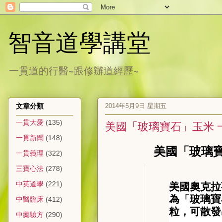
智音道學講堂
一貫道的行醫~跟修辦道經歷~
2014年5月9日 星期五
文章分類
一貫大愛
(135)
美國「玻璃寶石」玉米 
一貫新聞
(148)
美國「玻璃寶石」
一貫義理
(322)
三寶心法
(278)
中英道學
(221)
美國奧克拉
為「玻璃寶
中醫臨床
(412)
粒，可散發
中藥驗方
(290)