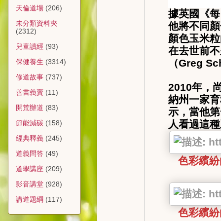
天倫道場
(206)
據英國《每
未分類資料夾
他將不同顏
(2312)
顏色玉米粒
兒童讀經
(93)
在去世前不
（
Greg Sc
保健養生
(3314)
修道故事
(737)
2010
年，
善書義賣
(11)
納州一家育
開荒辦道
(83)
示，當他第
人看過這種
節能減碳
(158)
經典釋義
(245)
道義問答
(49)
色彩繽紛
道學講座
(209)
影音講堂
(928)
講道題綱
(117)
色彩繽紛