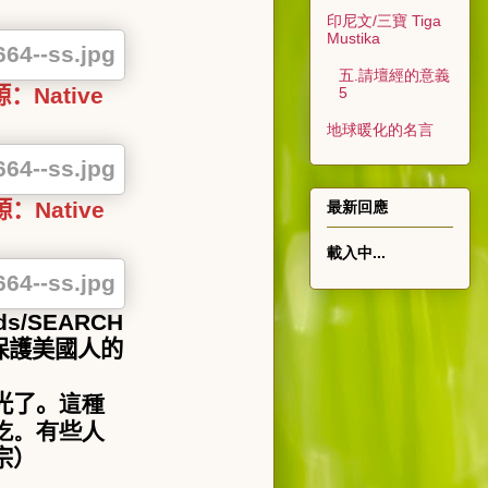
印尼文/三寶 Tiga
Mustika
五.請壇經的意義
源：
Native
5
地球暖化的名言
源：
Native
最新回應
載入中...
eds/SEARCH
保護美國人的
光了。
這種
吃。有些人
宗）