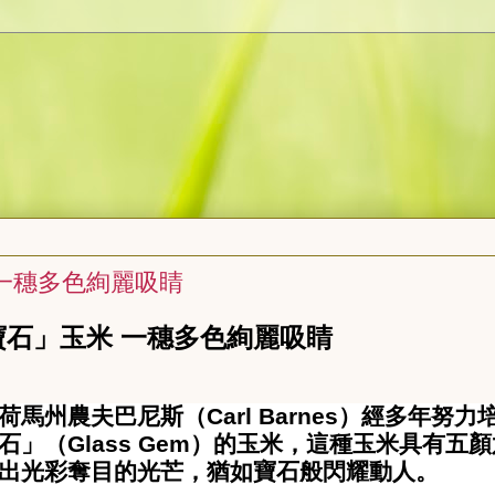
一穗多色絢麗吸睛
玉米 一穗多色絢麗吸睛
荷馬州農夫巴尼斯（
Carl Barnes
）經多年努力
石」（
Glass Gem
）的玉米，這種玉米具有五顏
出光彩奪目的光芒，猶如寶石般閃耀動人。