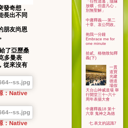
「任性逍遙，隨緣
放曠，但盡凡心，
突發奇想，
別無聖解」
能長出不同
中庸釋義----第二
十章、哀公問政。
的朋友尚恩
抱我一分鐘
。
Embrace me for
one minute
給了亞歷桑
拾貳、格物致知釋
克多曼表
義(下)
，從來沒有
一貫
道寶
光建
德道
場假
天台山神威道場 舉
源：
Native
行開堂三十~六十
周年表揚大會
中庸釋義18 第十
六章 鬼神之為德
源：
Native
七.表文的認識7