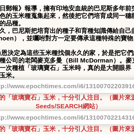
日郵報》報導，擁有印地安血統的巴尼斯多年前
色的玉米種蒐集起來，然後把它們培育成同一穗
的品種。
久，巴尼斯把培育出的種子和育種知識傳給自己
hoen
），並囑咐對方一定要傳承這種特殊的寶物
尚恩決定為這些玉米種找個永久的家，於是把它們
種公司的老闆麥克多曼（
Bill McDorman
）。麥
一次種植「玻璃寶石」玉米時，真的是大開眼界
玉米。
的「玻璃寶石」玉米，十分引人注目。（圖片來
Seeds/SEARCH
網站）
的「玻璃寶石」玉米，十分引人注目。（圖片來