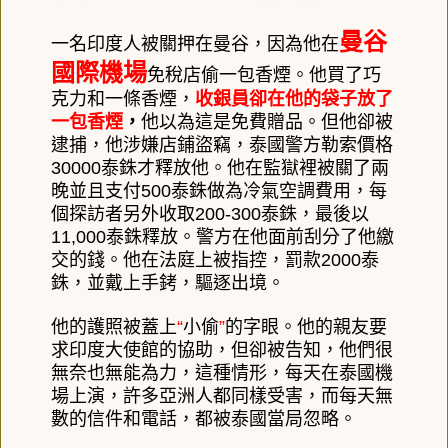
曼谷
一名印度人被關押在曼谷，因為他在
國際機場
免稅店偷一包香煙。他買了巧
克力和一條香煙，
收銀員卻在他的袋子放了
一包香煙
，
他以為這是免費贈品。但他卻被
逮捕，他涉嫌店鋪盜竊，泰國警方勒索價格
30000
泰銖才釋放他。他在監獄裡被關了兩
晚並且支付
500
泰銖做為冷氣空調費用，每
個探訪者另外收取
200-300
泰銖，最後以
11,000
泰銖釋放。警方在他面前刮分了他繳
交的錢。他在法庭上被指控，罰款
2000
泰
銖，並戴上手銬，驅逐出境。
他的護照被蓋上
“
小偷
”
的字眼。
他的親友要
求印度大使館的協助，但卻被告知，他們很
無奈也無能為力，這種情形，每天在泰國機
場上演，許多亞洲人都同樣受害，而每天無
數的信件和電話，都被泰國當局忽略。