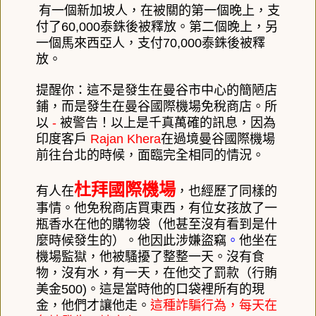
有一個新加坡人，在被關的第一個晚上，支
付了
60,000
泰銖後被釋放。第二個晚上，另
一個馬來西亞人，支付
70,000
泰銖後被釋
放。
提醒你：這不是發生在曼谷市中心的簡陋店
鋪，而是發生在曼谷國際機場免稅商店。所
以
-
被警告！以上是千真萬確的訊息，因為
印度客戶
Rajan Khera
在過境曼谷國際機場
前往台北的時候，面臨完全相同的情況。
杜拜國際機場
有人在
，也經歷了同樣的
事情。他免稅商店買東西，有位女孩放了一
瓶香水在他的購物袋（他甚至沒有看到是什
麼時候發生的）。他因此涉嫌盜竊
。
他坐在
機場監獄，他被騷擾了整整一天。沒有食
物，沒有水，有一天，在他交了罰款（行賄
美金
500)
。這是當時他的口袋裡所有的現
金，他們才讓他走。
這種詐騙行為，每天在