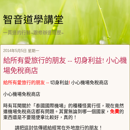
智音道學講堂
一貫道的行醫~跟修辦道經歷~
2014年5月5日 星期一
給所有愛旅行的朋友 -- 切身利益! 小心機
場免稅商店
給所有愛旅行的朋友
--
切身利益
!
小心機場免稅商店
小心機場免稅商店
時有耳聞關於「
泰國國際機場
」的種種怪異行徑，現在竟然
連
機場免稅商店
都有問題。其實無論到哪一個國家，
免費
的
東西還是不要隨便
拿比較好，真的！
請把這封信傳遞給經常在外地旅行的朋友！