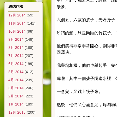
車行荒野，幾無人煙，經過一座
網誌存檔
景象。
12月 2014
(59)
六個五、六歲的孩子，光著身子
11月 2014
(141)
10月 2014
(98)
所謂的船，只是簡陋的竹筏子。
9月 2014
(148)
他們笑得非常非常開心，劃得非
8月 2014
(168)
回澤邊。
7月 2014
(207)
6月 2014
(199)
我舉起相機，他們也舉起手，完
5月 2014
(412)
嘩啦！其中一個孩子跳進水裡，
4月 2014
(239)
3月 2014
(246)
一會兒，又跳上筏子來。
2月 2014
(223)
1月 2014
(189)
然後，他們又心滿意足，嗨喲嗨
12月 2013
(200)