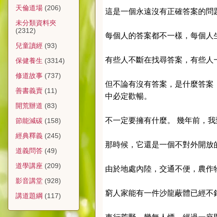
天倫道場
(206)
這是一個永遠沒有正確答案的問
未分類資料夾
(2312)
每個人的答案都不一樣，每個人
兒童讀經
(93)
有些人不斷在找尋答案，有些人
保健養生
(3314)
修道故事
(737)
但不論有沒有答案，是什麼答案
善書義賣
(11)
中必定歡暢。
開荒辦道
(83)
不一定要擁有什麼。 幾年前，我
節能減碳
(158)
經典釋義
(245)
那時候，它還是一個不對外開放
道義問答
(49)
道學講座
(209)
由於地處內陸，交通不便，農作
影音講堂
(928)
窮人家能有一件沙龍蔽體已經不
講道題綱
(117)