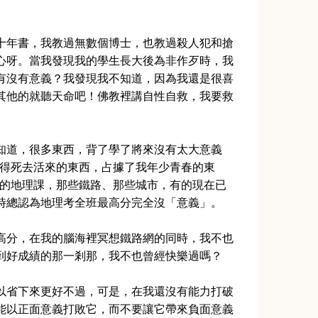
十年書，我教過無數個博士，也教過殺人犯和搶
心呀。當我發現我的學生長大後為非作歹時，我
有沒有意義？我發現我不知道，因為我還是很喜
其他的就聽天命吧！佛教裡講自性自救，我要救
」
知道，很多東西，背了學了將來沒有太大意義
背得死去活來的東西，占據了我年少青春的東
汁的地理課，那些鐵路、那些城市，有的現在已
時總認為地理考全班最高分完全沒「意義」。
高分，在我的腦海裡冥想鐵路網的同時，我不也
到好成績的那一剎那，我不也曾經快樂過嗎？
以省下來更好不過，可是，在我還沒有能力打破
能以正面意義打敗它，而不要讓它帶來負面意義