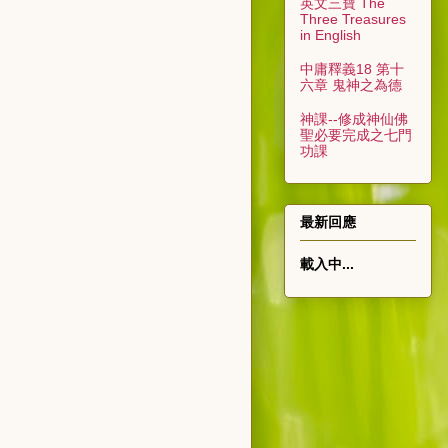
英文三寶 The
Three Treasures
in English
中庸釋義18 第十
六章 鬼神之為德
神課--修成神仙佛
聖必要完成之七門
功課
最新回應
載入中...