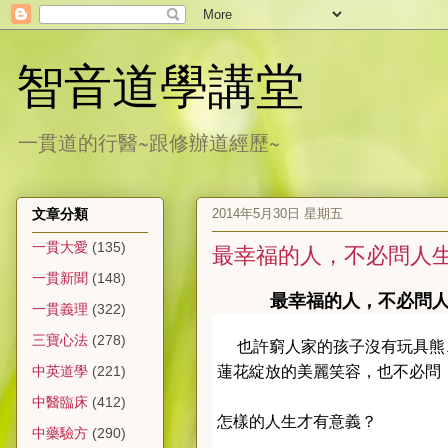
智音道學講堂
一貫道的行醫~跟修辦道經歷~
2014年5月30日 星期五
文章分類
一貫大愛
(135)
最幸福的人，不必問人
一貫新聞
(148)
最幸福的人，不必問人
一貫義理
(322)
三寶心法
(278)
也許窮人家的孩子沒有玩具熊
蓮花綻放的美麗笑容，也不必問
中英道學
(221)
中醫臨床
(412)
怎樣的人生才有意義？
中藥驗方
(290)