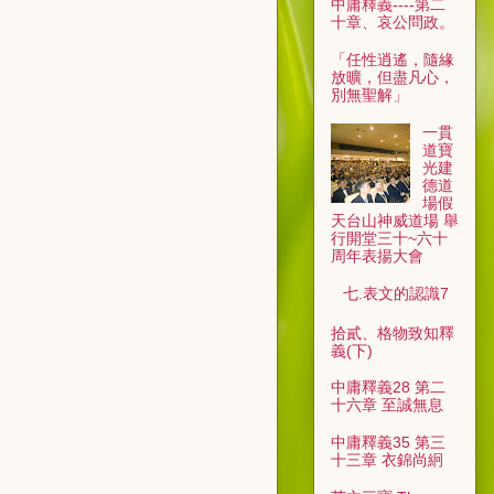
中庸釋義----第二
十章、哀公問政。
「任性逍遙，隨緣
放曠，但盡凡心，
別無聖解」
一貫
道寶
光建
德道
場假
天台山神威道場 舉
行開堂三十~六十
周年表揚大會
七.表文的認識7
拾貳、格物致知釋
義(下)
中庸釋義28 第二
十六章 至誠無息
中庸釋義35 第三
十三章 衣錦尚絅