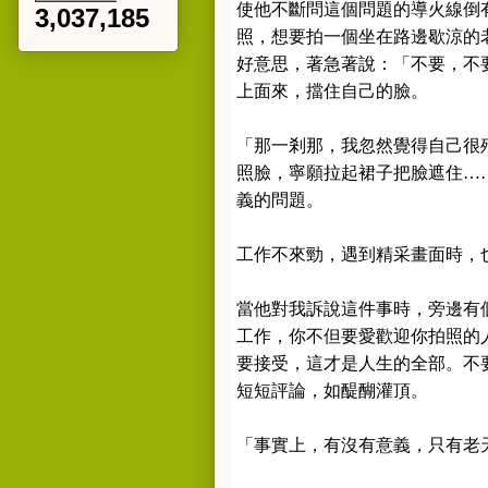
使他不斷問這個問題的導火線倒
3,037,185
照，想要拍一個坐在路邊歇涼的
好意思，著急著說：「不要，不
上面來，擋住自己的臉。
「那一剎那，我忽然覺得自己很
照臉，寧願拉起裙子把臉遮住…
義的問題。
工作不來勁，遇到精采畫面時，
當他對我訴說這件事時，旁邊有
工作，你不但要愛歡迎你拍照的
要接受，這才是人生的全部。不
短短評論，如醍醐灌頂。
「事實上，有沒有意義，只有老