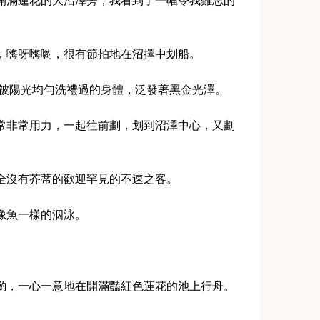
開滿蓮花的大沼澤旁，我看到了一幅令我難忘的
，嗨呀嗨喲，很有節拍地在沼擇中划船。
 被陽光均勻洗禮過的身體，泛發著黑金光澤。
常非常用力，一起往前劃，划到沼澤中心，又劃
全沒有芥蒂的歡迎罕見的不速之客。
像魚一樣的泅泳。
喲，一心一意地在開滿豔紅色蓮花的池上行舟。