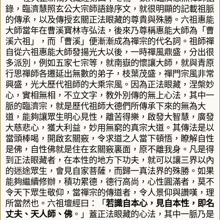
錄，臨濟慧照玄公大宗師語錄序文，就很明顯的記載祖脈
的傳承，以及傳授玄關正法眼藏的尊貴與殊勝。六祖惠能
大師當年在曹溪寶林寺弘法，後來乃尊稱惠能大師為「曹
溪六祖」，而「曹溪」便漸漸成為禪宗的代名詞。祖師禪
自從六祖惠能大師發揚光大以後，一時禪風鼎盛，分出很
多派別，例如五家七宗等，就南嶽的懷讓大師，就與青原
行思禪師各遷延出無數的弟子，枝葉茂盛，禪門宗風非常
興盛，光大歷代祖師的大乘宗風。因為正法眼藏，涅槃妙
心，實相無相，不立文字，教外別傳的無上心法，其中一
脈的臨濟宗，就是歷代祖師大德們所傳承下來的無為大
道，能夠讓眾生明心見性，離苦得樂，啟發大智慧，廣發
大慈悲心，獲大利益，妙用無窮的真宗大道。其傳法是以
當頭棒喝，開啟玄關竅，令求道之人當下頓悟，瞭解自性
是佛，自性佛就是住在玄關竅裏面，原不離我身。凡是得
到正法眼藏者，在本性的地方下功夫，就可以讓三界以內
的迷途眾生，會見自家菩薩，而歸一真法界的殊勝。如果
能夠繼續修辦，積功累德，德行高尚，心性圓滿者，莫不
令天下眾生敬仰，當禪宗的傳道者，令人景仰與讚嘆，理
所當然也。六祖壇經曰：「
若識自本心，見自本性，即名
丈夫、天人師、佛
。」
蓋正法眼藏的心法，其中一脈乃是