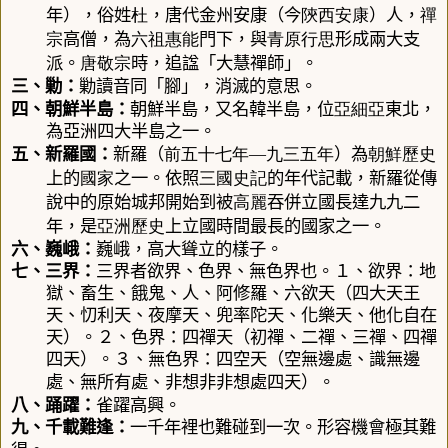
杜
陝西
安康
禪
年），俗姓
，唐代金州安康（今
）人，
宗
六祖惠能
青原行思
高僧，為
門下，與
形成兩大支
唐敬宗
派。
時，追諡「大慧禪師」。
三、
勦
：
勦讀音同「腳」
，消滅的意思。
四、
朝鮮半島
：
朝鮮半島
，又名韓半島，位
亞細亞
東北，
為亞洲四大半島之一。
前
五十七
年
九三五
年
朝鮮歷史
五、
新羅國
：
新羅
（
—
）為
國家
三國史記
上的
之一。依照
的年代記載，新羅從傳
高麗
說中的原始城邦開始到被
吞併立國長達
九九二
亞洲歷史
年，是
上立國時間最長的國家之一。
六、
巍峨
：
巍峨
，
高大聳立的樣子。
七、
三界：
三界者欲界、色界、無色界也。
１
、
欲界：地
獄、畜生、餓鬼、人、阿修羅、六欲天（四大天王
天、忉利天、夜摩天、兜率陀天、化樂天、他化自在
天）。２、色界：四禪天（初禪、二禪、三禪、四禪
四天）。３、無色界：四空天（空無邊處、識無邊
處、無所有處、非想非非想處四天）。
八、
踊躍
：
雀躍高興。
九、
千載難逢
：
一千年裡也難碰到一次。形容機會極其難