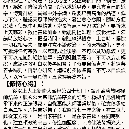
易的捷徑，那就是「
明心見性、見性成佛
」的「
頓悟
」法
門，縮短了修證的時間。所以求道以後，
要充實自己的道
學，博覽群經，貫通中外學識，還要培養高尚的品德，低
心下氣，體認天恩師德的浩大，發出慈心悲願，隨時方便
說法，使眾生明理精進，增長智慧。學習講道時，要祈求
上天慈悲，教化菩薩加靈，始能闡揚妙理，渡化迷津，演
講時放鬆心情，把握時間，創造練講機會，上台時，摒除
一切我相得失，並要注意不談政治，不談天機顯化，更不
可批評任何宗教，以真理成全後學，不可以貪功亂渡，更
不可以拉攏別組線後學，遇到疑難問題時，不可以妄加解
說，應該請教明白以後再回答；平時要自備書房，將經典
善書歸列，再潛心研究，講道前多做準備，不可以自誤誤
人，以宣揚一貫真傳，五教經典為本旨。
【修持心得】：
從以上大正新脩大藏經第四十七冊，鎮州臨濟慧照禪
師語錄，照玄公大宗師語錄序文的記載，釋迦牟尼佛所傳
承下來的正法眼藏，自從惠能大師涅槃以後，確實傳承給
白馬二祖。六祖告訴弟子：我圓寂七十年之後，有二位菩
薩從東方來，一是出家菩薩，一是在家菩薩，在同時興
化，建立頓教的宗旨，修造伽藍廟宇，將佛法發揚光大。