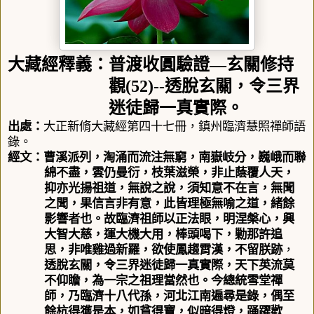
大藏經釋義：普渡收圓驗證
—
玄關修持
觀
(52)--
透脫玄關，令三界
迷徒歸一真實際。
出處：
大正新脩大藏經第四十七冊
，
鎮州臨濟慧照禪師語
錄。
經文：
曹溪派列，淘涌而流注無窮，南嶽岐分，巍峨而聯
綿不盡，雲仍曼衍，枝葉滋榮，非止蔭覆人天，
抑亦光揚祖道，無說之說，須知意不在言，無聞
之聞，果信言非有意，此皆理極無喻之道，緒餘
影響者也。故臨濟祖師以正法眼，明涅槃心，興
大智大慈，運大機大用，棒頭喝下，勦那許追
思，非唯雞過新羅，欲使鳳趨霄漢，
不留朕跡
，
透脫玄關，令三界迷徒歸一真實際，天下英流莫
不仰瞻，為一宗之祖理當然也。今總統雪堂禪
師，乃臨濟十八代孫，河北江南遍尋是錄，偶至
餘杭得獲是本，如貧得寶，似暗得燈，踊躍歡