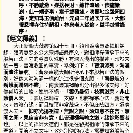
呼，不勝感激。遂捨長財，繡梓流通，俵施諸
剎，此一端奇事，寔千載難逢，咦擲地金聲聞四
海，定知珠玉價難酬，元貞二年歲次丁未，大都
報恩禪寺住持嗣祖，林泉老人從倫，盥手焚香謹
序。
【經文釋義】：
大正新脩大藏經第四十七冊
，
鎮州臨濟慧照禪師語
錄，臨濟慧照玄公大宗師語錄序文，對祖師禪傳承下來的
般若正法，它的尊貴與殊勝，有深入淺出的描述，
印證末
後一著，
普渡收圓的事實
，
舉例如下：「
曹溪派列，淘涌
而流注無窮
」：曹溪惠能大師所傳承下來般若正法的派
別，好像大海洶涌一樣的流注很多個支脈。「
南嶽岐分，
巍峨而聯綿不盡
」：南嶽懷讓禪師也分出很多條支線，好
像巍峨的山峰，連綿不絕。「
雲仍曼衍，枝葉滋榮，非止
蔭覆人天
」：雲居禪師這一支線，也將禪宗心法，蔓延開
來，普渡有緣，而且枝葉非常茂盛，不但庇蔭四方，還廣
渡人天。「
抑亦光揚祖道，無說之說，須知意不在言，無
聞之聞，果信言非有意，此皆理極無喻之道，緒餘影響者
也
」：以上的禪師大德們，都是在發揚祖師們傳承下來的
聖道，開演不立文字，教外別傳的心法。需要知道般若心