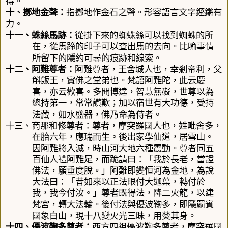
得。
十、
擲地金聲
：
指擲地作金石之聲。形容語言文字鏗鏘有
力。
十一、
蛛絲馬跡
：
從掛下來的蜘蛛絲可以找到蜘蛛的所
在，從馬蹄的印子可以查出馬的去向。比喻事情
所留下的隱約可尋的痕跡和線索。
十二、
阿難尊者
：
阿難尊者，王舍城人也，幸剎帝利，父
斛飯王，實佛之堂弟也。梵語阿難陀，此云慶
喜，亦云歡喜。多聞博達，智慧無礙，世尊以為
總持第一，常常讚歎；加以宿世有大功德，受持
法藏，如水盛器，佛乃命為侍者
。
十三、
商那和修尊者
：
尊者，摩突羅國人也，姓毗舍多，
在胎六年，應瑞而生。後出家學仙道，居雪山。
因阿難將入滅，時山河大地六種震動。尊者同五
百仙人禮阿難足，而跪請曰：「我於長老，當證
佛法，願垂度脫。」阿難即變恒河為金地，為說
大法曰：「昔如來以正法眼付大迦葉，轉付於
我，我今付汝。」尊者既得法，降二火龍，以建
梵宮，轉大法輪。後付法與優波鞠多，即隱罽賓
國象白山，現十八變火光三昧，用焚其身。
十四、
優波
鞠
多尊者
：
西方四祖優波鞠多尊者，摩突羅國