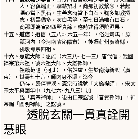
人，容貌端正，聰慧辨才。商那初教繫念，若起
噁心當下黑石，生善念時當下白石。鞠多如教攝
念，初黑偏多，次白黑等，至七日滿唯有白石。
商那即為宣說四聖真諦，應時逮得須陀洹果。
司馬
十五、
道信
：
道信
（
五八○
~
六五一年
），俗姓
，原
河南省
沁陽市
蘄州
廣濟縣
籍河內（今
），後遷
，
佛教
禪宗
四祖。
十六、
惠能大師：
惠能（六三八
~
七一三）唐代僧，我國
禪宗第六祖，號六祖大師、大鑑禪師，
祖籍范陽（河北），俗姓盧，生於南海新興（廣
東），世壽七十六，師肉身不壞，迄今
仍存，歸停曹溪。憲宗時諡號「大鑑禪師」，宋太
宗太平興國年中（九七六
~
九八三）加
諡「真宗禪師」，後由仁宗諡號「普覺禪師」，神
宗賜「圓明禪師」之諡號。
透脫玄關一貫真詮開
慧眼