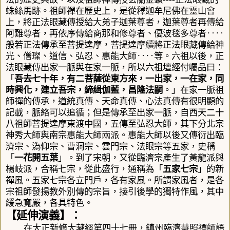
蛛絲馬跡。祖師禪在歷史上，是從釋迦牟尼佛在靈山會
上，將正法眼藏傳授給大弟子迦葉尊者，迦葉尊者再傳給
阿難尊者，再依序傳給商那和修尊者、優波毯多尊者
‥‥
般若正法傳承至菩提達摩，菩提達摩續將正法眼藏傳給神
光、僧璨、道信、弘忍、惠能大師
‥‥
等。六祖以後，正
法眼藏傳出家一脈與在家一脈，所以六祖壇經付囑品曰：
「
吾去七十年，有二菩薩從東方來，一出家，一在家，同
時興化，建立吾宗，締緝伽藍，昌隆法嗣
。」
在家一脈祖
師禪的傳承，道統真傳、天命真傳、心法真傳有很明顯的
記載，脈絡可以追循；但是傳承至出家一脈，自西天二十
八祖師菩提達摩東渡中國，五傳至弘忍大師，其下分北宗
神秀大師與南宗惠能大師兩派。惠能大師以後又傳衍出臨
濟宗、溈仰宗、曹洞宗、雲門宗、法眼宗等五家，史稱
「
一花開五葉
」。到了宋朝，又從臨濟宗產生了黃龍派與
楊岐派，合稱七宗，從此盛行，通稱為「
五家七宗
」的新
禪風。五家七宗各立門戶，各有家風。所謂家風者，是各
宗祖師發揚教外別傳的宗旨，接引後學的獨特作風，其中
緩急寬嚴，各具特色。
【延伸演義】：
在大正新脩大藏經第四十七冊
，
鎮州臨濟慧照禪師語