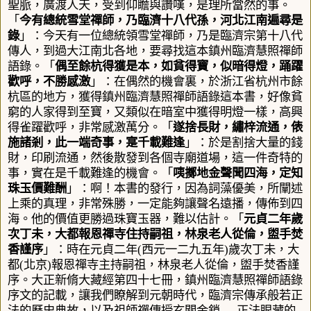
聖脈，廣渡人天，受到仰瞻與讚嘆，是理所當然的事。
「
今有總統雪堂禪師，乃臨濟十八代孫，河北江南遍尋是
錄
」：今天有一位總統領雪堂禪師，乃是臨濟宗第十八代
傳人，到過大江南北各地，要尋找這本
鎮州臨濟慧照禪師
語錄。「
偶至餘杭得獲是本，如貧得寶，似暗得燈，踊躍
歡呼，不勝感激
」：在偶然的機會裏
，於浙江省杭州市餘
杭區的地方，獲得鎮州臨濟慧照禪師語錄這本書，好像貧
窮的人家得到至寶，又類似在暗室中獲得明燈一樣，高興
得雀躍歡呼，非常感激萬分。「
遂捨長財，繡梓流通，俵
施諸剎，此一端奇事，寔千載難逢
」：於是割捨大量的錢
財，印刷流通，然後散發到各個寺廟道場，這一件奇特的
事，實在是千載難逢的機會。「
咦擲地金聲聞四海，定知
珠玉價難酬
」：啊！本書的發行，因為
詞藻優美
，所闡述
上乘的真理，非常殊勝，一定能夠讓聲名遠播，傳佈到四
海。他的價值更勝過珠寶玉器，難以估計。「
元貞二年歲
次丁未，大都報恩禪寺住持嗣祖，林泉老人從倫，盥手焚
香謹序
」：時在元貞二年
(
西元
一二九五
年
)
歲次丁未
，大
都
(
北京
)
報恩禪寺主持嗣祖，林泉老人從倫，盥手焚香謹
序。大正新脩大藏經第四十七冊
，
鎮州臨濟慧照禪師語錄
序文的記載，讓我們瞭解到元朝時代，臨濟宗傳承般若正
法的歷史典故，以及祖師禪傳授玄關金鎖
----
正法眼藏的