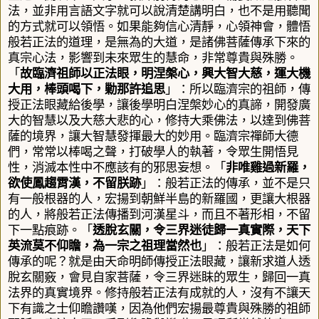
法，並非用言語文字就可以說清楚講明白，也不是用聽聞
的方式就可以領悟。如果能夠信心清靜，心領神會，體悟
般若正法的道理，是無為的大道，是諸佛菩薩傳承下來的
真宗心法，影響到未來眾生的慧命，非常尊貴與殊勝。
「
故臨濟祖師以正法眼，明涅槃心，興大智大慈，運大機
大用，棒頭喝下，勦那許追思
」：所以臨濟宗的祖師，傳
授正法眼藏給後學，讓後學明白涅槃妙心的真諦，開發廣
大的智慧以及大慈大悲的心，修持大乘佛法，以達到佛菩
薩的境界，讓大智慧發揮最大的妙用。臨濟宗禪師大德
們，常常以棒喝之聲，打破學人的執著，令眾生開悟見
性，消滅本性中不應該有的邪思妄想。「
非唯雞過新羅，
欲使鳳趨霄漢，
不留朕跡
」：般若正法的傳承，並不是只
有一般根器的人，宏揚到朝鮮半島的新羅國，更讓大根器
的人，將般若正法傳播到河漢星斗，而且不著形相，不留
下一點痕跡。「
透脫玄關，令三界迷徒歸一真實際，天下
英流莫不仰瞻，為一宗之祖理當然也
」：般若正法是如何
傳承的呢？就是由天命明師傳授正法眼藏，讓新求道人透
脫玄關竅，會見自家菩薩，令三界迷眛的眾生，歸回一真
法界的真實境界。修持般若正法有成就的人，沒有不讓天
下有識之士仰瞻讚嘆，因為他們宏揚最尊貴與殊勝的祖師