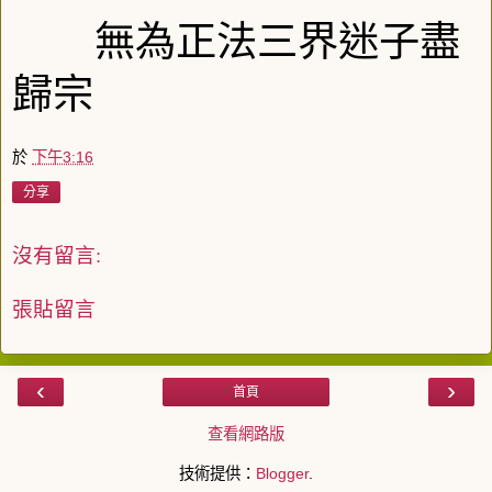
無為正法三界迷子盡
歸宗
於
下午3:16
分享
沒有留言:
張貼留言
‹
›
首頁
查看網路版
技術提供：
Blogger
.