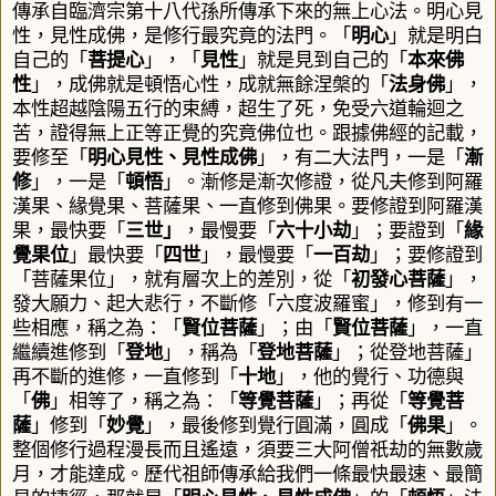
傳承自臨濟宗第十八代孫所傳承下來的無上心法。
明心見
性，見性成佛，是修行最究竟的法門。「
明心
」就是明白
自己的「
菩提心
」，「
見性
」就是見到自己的「
本來佛
性
」，成佛就是頓悟心性，成就無餘涅槃的「
法身佛
」，
本性超越陰陽五行的束縛，超生了死，免受六道輪迴之
苦，證得無上正等正覺的究竟佛位也。跟據佛經的記載，
要修至「
明心見性、見性成佛
」，有二大法門，一是「
漸
修
」，一是「
頓悟
」。漸修是漸次修證，從凡夫修到阿羅
漢果、緣覺果、菩薩果、一直修到佛果。要修證到阿羅漢
果，最快要「
三世」
，最慢要「
六十小劫
」；要證到「
緣
覺果位
」最快要「
四世
」，最慢要「
一百劫
」；要修證到
「菩薩果位」，就有層次上的差別，從「
初發心菩薩
」，
發大願力、起大悲行，不斷修「六度波羅蜜」，修到有一
些相應，稱之為：「
賢位菩薩
」；由「
賢位菩薩
」，一直
繼續進修到「
登地
」，稱為「
登地菩薩
」；從登地菩薩」
再不斷的進修，一直修到「
十地
」，他的覺行、功德與
「
佛
」相等了，稱之為：「
等覺菩薩
」；再從「
等覺菩
薩
」修到「
妙覺
」，最後修到覺行圓滿，圓成「
佛果
」。
整個修行過程漫長而且遙遠，須要三大阿僧祇劫的無數歲
月，才能達成。歷代祖師傳承給我們一條最快最速、最簡