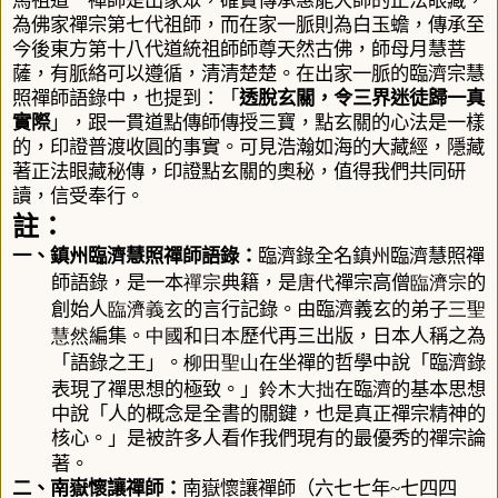
馬祖道一禪師是出家眾，確實傳承惠能大師的正法眼藏，
為佛家禪宗第七代祖師，而在家一脈則為白玉
蟾
，傳承至
今後東方第十八代道統祖師師尊天然古佛，師母月慧菩
薩，有脈絡可以遵循，清清楚楚。在出家一脈的臨濟宗慧
照禪師語錄中，也提到：「
透脫玄關，令三界迷徒歸一真
實際
」
，跟一貫道點傳師傳授三寶，點玄關的心法是一樣
的，
印證普渡收圓的事實
。可見浩瀚如海的大藏經，隱藏
著正法眼藏秘傳，印證點玄關的奧秘，值得我們共同研
讀，信受奉行。
註：
一、
鎮州臨濟慧照禪師語錄
：
臨濟錄
全名鎮州臨濟慧照禪
禪宗
唐代
臨濟宗
師語錄，是一本
典籍，是
禪宗高僧
的
臨濟義玄
三聖
創始人
的言行記錄。由臨濟義玄的弟子
慧然
中國
日本
編集。
和
歷代再三出版，日本人稱之為
柳田聖山
「語錄之王」。
在坐禪的哲學中說「臨濟錄
鈴木大拙
表現了禪思想的極致。」
在臨濟的基本思想
中說「人的概念是全書的關鍵，也是真正禪宗精神的
核心。」是被許多人看作我們現有的最優秀的禪宗論
著。
二、
南嶽懷讓禪師
：
南嶽懷讓
禪師（
六七七
年
~
七四四