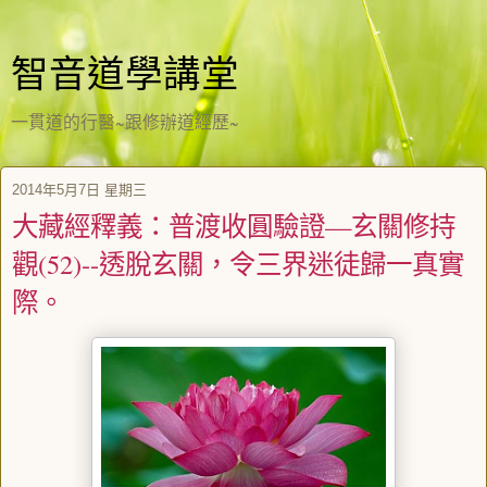
智音道學講堂
一貫道的行醫~跟修辦道經歷~
2014年5月7日 星期三
大藏經釋義：普渡收圓驗證—玄關修持
觀(52)--透脫玄關，令三界迷徒歸一真實
際。