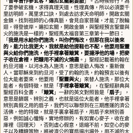
「
昔年曾作參玄客，遍扣玄關窮要脈
」。古時候修行，為
了要參破玄機，求得真理天道，性理真傳，所以必須要千
里訪明師，萬里求口訣，到處去訪求天命明師，開啟玄關
金鎖，找到祖師的心傳真脈，會見自家菩薩，才能了脫輪
迴，得登彼岸。遍扣玄關，開啟金鎖，與聖經預言聖靈與
火的施洗是一樣的，聖經
馬太福音第三章第十一節曰：
「
我是用水給你們施洗，叫你們悔改，但那在我以後來
的，能力比我更大，我就是給他提鞋也不配，他要用聖靈
與火給你們施洗，他手裡拿著簸箕，要揚淨他的場，把麥
子收在倉裡，把糠用不滅的火燒盡
。」
聖經記載著約翰在
約旦河邊，以河水為人施洗，意思是勸人悔改，重新做
人。當耶穌來到約旦河，受了約翰的洗，約翰預言以後有
位大能者要來，他要用「
聖靈與火
」來替人施洗，那位大
能者，有個特徵，就是「
手裡拿著簸箕
」，在聖經辭典與
聖經百科全書，「
簸箕
」一辭的英文對照皆是「
扇子
」，
意思是篩選、辨別之義，也就是這位大能者，他手裡拿著
辨別真假之用的扇子，我們可以聯想到在三期應運的濟公
活佛，他的特徵，就是手裏拿著扇子，用扇子來辨別善
惡，例如誠心懺悔，實地修辦的，有如實心麥子，收在倉
庫裡（回理天），否則虛心假意，退縮不前，如空心的麥
子以及糟糠等物，將被濟公的寶扇揚出場外，用不滅的大