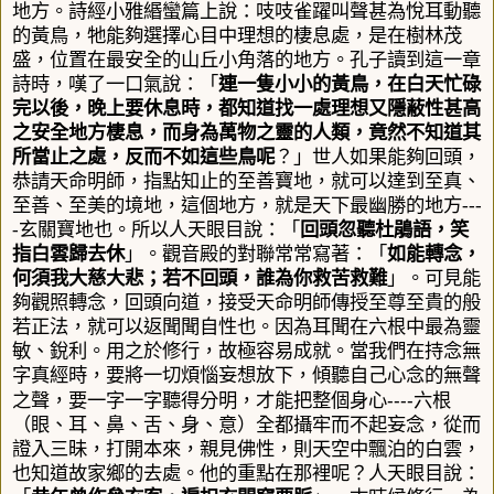
地方。詩經小雅緡蠻篇上說：吱吱雀躍叫聲甚為悅耳動聽
的黃鳥，牠能夠選擇心目中理想的棲息處，是在樹林茂
盛，位置在最安全的山丘小角落的地方。孔子讀到這一章
詩時，嘆了一口氣說：「
連一隻小小的黃鳥，在白天忙碌
完以後，晚上要休息時，都知道找一處理想又隱蔽性甚高
之安全地方棲息，而身為萬物之靈的人類，竟然不知道其
所當止之處，反而不如這些鳥呢
？」世人如果能夠回頭
，
恭請天命明師，指點知止的至善寶地，就可以達到至真、
至善、至美的境地，這個地方，就是天下最幽勝的地方
---
-
玄關寶地也。所以人天眼目說：「
回頭忽聽杜鵑語，笑
指白雲歸去休
」。觀音殿的對聯常常寫著：「
如能轉念，
何須我大慈大悲；若不回頭，誰為你救苦救難
」。可見能
夠觀照轉念，回頭向道，接受天命明師傳授至尊至貴的般
若正法，就可以返聞聞自性也。因為耳聞在六根中最為靈
敏、銳利。用之於修行，故極容易成就。當我們在持念無
字真經時，要將一切煩惱妄想放下，傾聽自己心念的無聲
----
之聲，要一字一字聽得分明，才能把整個身心
六根
（眼、耳、鼻、舌、身、意）全都攝牢而不起妄念，從而
證入三昧，打開本來，親見佛性，則天空中飄泊的白雲，
也知道故家鄉的去處。他的重點在那裡呢？人天眼目說：