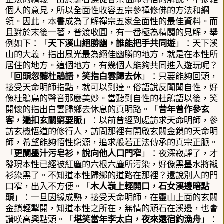
個人的意見，所以全面性收容五宗參禪修佛的方法和綱
領。因此，本書成為了解禪宗五家全面性的最佳資料。而
且對於末後一著，
普渡收圓，
有一番極為精闢的見解，舉
例如下：「
天下溪山絕勝幽，誰能把手共同遊
」：天下溪
山的大義，指出風光最為絕佳幽勝的地方，就是在本性所
居住的地方。這個地方，有幾個人能夠共同進入遊玩呢？
「
回頭忽聽杜鵑語，笑指白雲歸去休
」：只要能夠回頭，
接受天命明師指點，就可以到達。俗語說反聞聞自性，好
像杜鵑鳥的聲音那麼美妙。當聽到自性的杜鵑語以後，笑
開懷的指出白雲歸鄉去休息的真明路。「
昔年曾作參玄
客，遍扣玄關窮要脈
」：以前曾經到處訪求天命明師，參
訪玄機悟道的修行人，訪問那裡有開啟玄關金鎖的天命明
師，希望能夠悟性窮源，追求般若正法傳承的真宗正脈。
「
更闌墨汁污皂衫，說向他人口門窄
」：夜深寂靜了，才
發現本性已經被紅塵的六根六塵所污染，好像黑墨水將襯
衫染黑了。不知道本性歸鄉的道路在那裡？還說別人的門
口窄，出入不方便。「
木人嶺上輕開口，石女溪邊暗點
頭
」：一旦因緣成熟，接受天命明師，在靈山上面的玄關
金鎖輕掣開，知道本性之所在，無情的頑石在溪邊，也會
讚嘆高興點頭。「
堪笑當年李太白，夜來還宿釣漁舟
」：