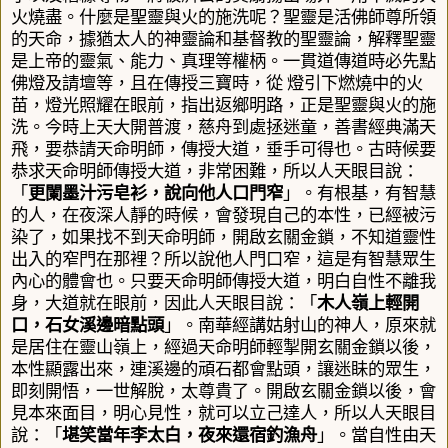
火燒盡。什麼是聖靈與火的施洗呢？聖靈是活佛師尊所領
的天命，據猶太人的神靈論和基督教的聖靈論，解釋聖靈
是上帝的靈氣、能力、真理等權柄。一貫道傳道時必先點
佛燈及請壇等，且在傳授三寶時，從
燈引下燃燒中的火
苗，燈光照耀在眼前，指出返鄉明路，正是聖靈與火的施
洗。
今時上天大開普渡，慈舟到處拯迷童，善書經典滿天
飛，要恭請天命明師，傳授大道，垂手可得也。古時候要
恭求天命明師傳授大道，非常困難，所以人天眼目說：
「
更闌墨汁污皂衫，說向他人口門窄
」。有根基，有智慧
的人，在夜深人靜的時候，會發現自己的本性，已經被污
染了，如果找不到天命明師，開啟玄關金鎖，不知道靈性
出入的窄門在那裡？所以說他人門口窄，這是有智慧眾生
內心的體會也。只要天命明師傳授大道，明白自性不離我
身，大道就在眼前，因此人天眼目說：「
木人嶺上輕開
口，石女溪邊暗點頭
」。南華經講姑射山的神人，原來就
是居住在靈山嶺上，經過天命明師輕掣開玄關金鎖以後，
本性顯露出來，連溪邊的頑石都會點頭，讓迷眛的眾生，
即刻開悟，一世解脫，太尊貴了。開啟玄關金鎖以後，會
見本來面目，明心見性，就可以立己達人，所以人天眼目
說：「
堪笑當年李太白，夜來還宿釣漁舟
」。當自性由天