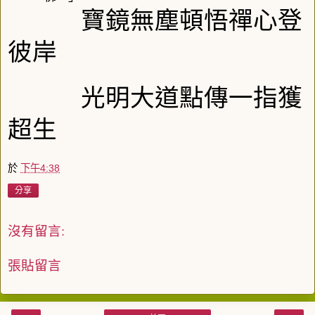
寶鏡無塵頓悟禪心登
彼岸
光明大道點傳一指獲
超生
於
下午4:38
分享
沒有留言:
張貼留言