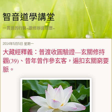
智音道學講堂
一貫道的行醫~跟修辦道經歷~
2014年5月5日 星期一
大藏經釋義：普渡收圓驗證—玄關修持
觀(39)、昔年曾作參玄客，遍扣玄關窮要
脈。