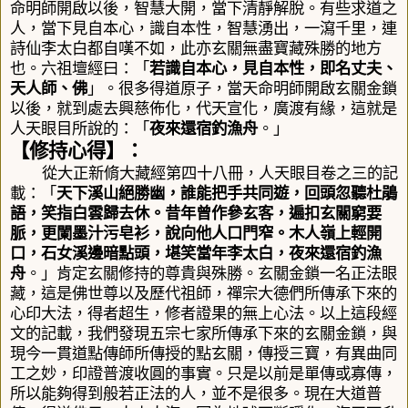
命明師開啟以後，智慧大開，當下清靜解脫。有些求道之
人，當下見自本心，識自本性，智慧湧出，一瀉千里，連
詩仙李太白都自嘆不如，此亦玄關無盡寶藏殊勝的地方
也。六祖壇經曰：「
若識自本心，見自本性，即名丈夫、
天人師、佛
」。很多得道原子，當天命明師開啟玄關金鎖
以後，就到處去興慈佈化，代天宣化，廣渡有緣，這就是
人天眼目所說的：「
夜來還宿釣漁舟
。」
【修持心得】：
從大正新脩大藏經第四十八冊，人天眼目卷之三的記
載：「
天下溪山絕勝幽，誰能把手共同遊，回頭忽聽杜鵑
語，笑指白雲歸去休。昔年曾作參玄客，遍扣玄關窮要
脈，更闌墨汁污皂衫，說向他人口門窄。木人嶺上輕開
口，石女溪邊暗點頭，堪笑當年李太白，夜來還宿釣漁
舟
。」肯定玄關修持的尊貴與殊勝。玄關金鎖一名正法眼
藏，這是佛世尊以及歷代祖師，禪宗大德們所傳承下來的
心印大法，得者超生，修者證果的無上心法。以上這段經
文的記載，我們發現五宗七家所傳承下來的玄關金鎖，與
現今一貫道點傳師所傳授的點玄關，傳授三寶，有異曲同
工之妙，
印證普渡收圓的事實
。只是以前是單傳或寡傳，
所以能夠得到般若正法的人，並不是很多。現在大道普