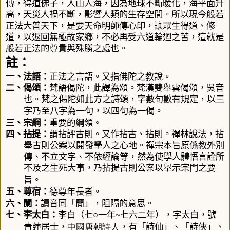
傳，得道佛子，人山人海，因為地球不斷暖化，海平面升
高，天災人禍不斷，影響人類的生存空間。所以現今般若
正法大普天下，是要天命明師傳心印，讓眾生得道、修
道，以返回無極故家鄉，不必再受六道輪迴之苦，這就是
般若正法的尊貴與殊勝之處也。
註：
一、
法語
：
正法之言語。又指佛陀之教說。
二、
偈頌
：
梵語偈陀，此譯為頌。梵漢雙舉雲偈頌，吳音
也。梵之偈陀如此方之詩頌，字數句數有規定，以三
字乃至八字為一句，以四句為一偈。
三、
宗綱
：
重要的綱領。
四、
拈提
：
謂拈評古則。又作拈古、拈則。禪林說法，拈
舉古則公案以開發學人之心地。禪宗本旨原係教外別
傳、不立文字、不依經論等，然為使學人體悟言詮所
不及之生死大事，乃拈提古則公案以舉示宗門之要
旨。
五、
尊宿
：
德尊年長者。
六、
闌
：
讀
音同「蘭」
，阻隔的意思。
七、
李太白
：
李白
（
七○一年
~
七六二
年），字太白，號
中國
唐朝
詩人
青蓮居士，
，有「詩仙」、「詩俠」、