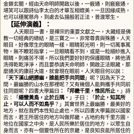
金鎖玄關，經由天命明師開啟以後，一竅通，則竅竅通，
堪笑可以跟詩仙李太白的才華互相媲美。一旦因緣成熟，
也可以穩駕慈舟，到處去弘揚般若正法，普渡眾生。
【延伸演義】：
人天眼目一書，是禪宗的重要文獻之一，大藏經是佛
教一切經典的總結，是三寶之一，非常尊貴與殊勝。人天
眼目，好像眾生的眼睛一樣，眼睛若光明，則一切萬事萬
物，無不瞭若指掌；一旦眼睛看不到，或是一粒細紗進入
眼睛，則痛苦不堪。所以我們要好好的保護眼睛，將他清
洗得乾乾淨淨，而且要恭請天命明師，開啟正法眼藏，那
麼通天的康莊大道，就會現在眼前。人天眼目何以說：
「
天下溪山絕勝幽，誰能把手共同遊
」呢？因為天下之
間，最幽勝的山水在那裡呢？又有幾個人能夠攜手共同前
往同遊呢？四書大學篇曰
：「
邦畿千里，惟民所止
。」
詩
云：「
緡蠻黃鳥，止於丘隅
。」子曰：「
於止，知其所
止，可以人而不如鳥乎
？
」其實世界上最幽勝，最美好的
地方，就在我們本性知止處也。所以四書大學篇說
以國家
而言，君王所居住的地方叫做邦畿，占地約有千里方圓，
地位在國家之中央，是人民所樂於居住的地方，以眾生自
身而言，亦有一個靈性所在的京畿，是良知良能所居住的