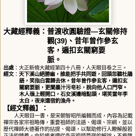
大藏經釋義：普渡收圓驗證
—
玄關修持
觀
(39)
、
昔年曾作參玄
客，遍扣玄關窮要
脈。
出處
：大正新脩大藏經第四十八冊，人天眼目卷之三。
經文
：
天下溪山絕勝幽，誰能把手共同遊，回頭忽聽杜鵑
語，笑指白雲歸去休。昔年曾作參玄客，遍扣玄
關窮要脈，更闌墨汁污皂衫，說向他人口門窄。
木人嶺上輕開口，石女溪邊暗點頭，堪笑當年李
太白，夜來還宿釣漁舟。
【經文釋義】：
人天眼目一書，是宋朝智昭所編輯而成，內容為記載
禪宗各家宗祖略傳，重要祖師的法語、偈頌、宗綱，並以
歷代禪師大德著作的拈提、偈頌，以幫助修行人瞭解般若
正法的精義。由於編者遵從各宗祖師尊宿的解說，不摻雜