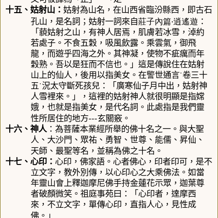
十五、
姑射山
：
姑射為山名，在山西省臨汾縣西，即古石
莊子內篇‧逍遙遊
孔山，是名詞；姑射一詞來自
：
「藐姑射之山，有神人居焉，肌膚若冰雪，淖約
若處子。不食五穀，吸風飲露。乘雲氣，御飛
龍，而遊乎四海之外。其神凝，使物不疵癘而年
穀熟。吾以是狂而不信也。」這是傳說住在姑射
山上的仙人，後用以指美女。在警世通言˙卷三十
五˙況太守斷死孩兒：「廣寒仙子月中出，姑射神
人雪裡來。」，這裡的姑射神人就很明顯是指嫦
娥，也就是指美女，是代名詞。此處指是我們靈
性所居住的地方
---
玄關竅
。
十六、
神人
：
為菩薩本業經所舉的佛十名之一。與大聖
人、大沙門、眾祐、勇智、世尊、能儒、昇仙、
天師、最聖等名，並稱為佛之十名。
十七、
心印：
心印，佛家語。心者佛心，印者印可，是不
立文字，教外別傳，以心印心之大乘佛法。如當
年靈山會上釋迦摩尼佛手持金蓮花示眾，迦葉尊
者破顏微笑。祖庭事苑曰：「心印者，達摩西
來，不立文字，單傳心印，直指人心，見性成
佛。
」