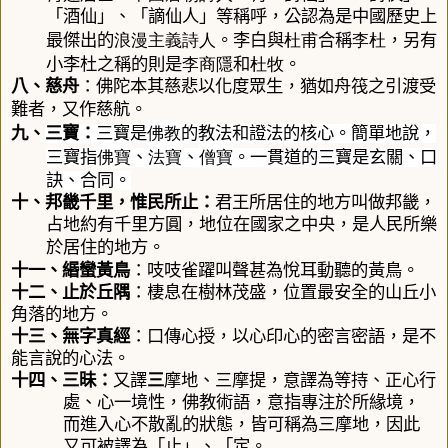
「酒仙」、「謫仙人」等稱呼，公認為是中國歷史上
浪漫主義
詩人
杜甫
李杜
最傑出的
。李白與
合稱
，另有
李商隱
杜牧
小李杜之稱的則是
和
。
八、
慈舟
：
佛陀本其慈悲以化度眾生，猶如舟筏之引渡受
難者，又作慈航。
佛教
九、
三寶：
三寶
是
的教法和證法的核心。簡單地說，
佛寶
法寶
僧寶
三寶指
、
、
。一貫道的三寶是玄關、口
訣、合同。
十、
邦畿千里，惟民所止
：
君王所居住的地方叫做邦畿，
占地約有千里方圓，地位在國家之中央，是人民所樂
於居住的地方
。
十一、
緡蠻黃鳥
：
吱吱雀躍叫聲甚為悅耳動聽的黃鳥
。
十二、
止於丘隅
：
棲息在樹林茂盛，位置最安全的山丘小
角落的地方。
十三、
無字真經
：口傳心授，以心印心的密言密語，是不
能言說的心法。
十四、
三昧：
又譯
三
摩地、三摩提，意譯為等持、正心行
處、心一境性，佛教術語，意指專注於所緣境，
而進入心不散亂的狀態，皆可稱為三摩地，因此
又可被譯為「止」、「定。