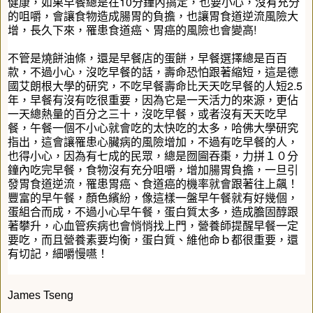
健康，如果早餐總是在
10
分鐘內搞定，也要小心，沒有充分
的咀嚼，會讓食物造成腸胃的負擔，也讓胃食道逆流風險大
增，長久下來，罹患食道癌、胃癌的風險也會變高
!
不管是燒餅油條，還是早餐店的蛋餅，早餐選擇總是百百
款，不過小心，沒吃早餐的話，壽命恐怕跟著縮短，這是德
國艾朗根大學的研究，不吃早餐壽命比天天吃早餐的人短
2.5
年，早餐有沒有吃很重要，因為它是一天活力的來源，更佔
一天總熱量的百分之三十，沒吃早餐，或者沒有天天吃早
餐，午餐一個不小心就會吃的太快吃的太多，哈佛大學研究
指出，這會讓罹患心臟病的風險增加，不過有吃早餐的人，
也得小心，因為有七成的民眾，總是囫圇吞棗，力拼１０分
鐘內吃完早餐，食物沒有充分咀嚼，增加腸胃負擔，一旦引
發胃食道逆流，罹患胃癌、食道癌的機率就會跟著往上飆！
豐富的早午餐，顏色繽紛，像這樣一盤早午餐就有好幾個，
蛋組合而成，不過小心早午餐，蛋白質太多，造成膽固醇跟
著攀升，心血管疾病也會悄悄找上門，營養師提醒早餐一定
要吃，而且營養素要均衡，蛋白質、維他命ｂ都很重要，還
有切記，細嚼慢嚥！
James Tseng