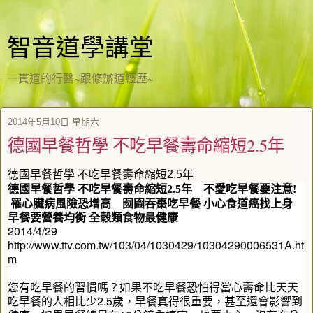
智音道學講堂
一貫道的行醫~跟修辦道經歷~
2014年5月10日 星期六
德國早餐哲學 不吃早餐壽命縮短2.5年
德國早餐哲學 不吃早餐壽命縮短2.5年
德國早餐哲學 不吃早餐壽命縮短
2.5
年 不愛吃早餐要注意
!
罹心臟病風險恐增高 囫圇吞棗吃早餐 小心食道癌找上身
早餐要營養均衡 全穀類食物最健康
2014/4/29
http://www.ttv.com.tw/103/04/1030429/10304290006531A.ht
m
您有吃早餐的習慣嗎？如果不吃早餐恐怕得當心壽命比天天
吃早餐的人相比少
2.5
歲，早餐真得很重要，甚至還會影響到