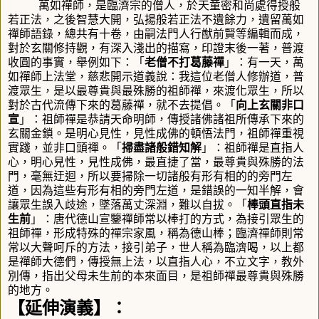
萬如禪師，是臨濟宗的僧人，於天童密和尚處得授般
若正法，之後智慧大開，弘揚般若正法不遺餘力，遺留萬如
禪師語錄，總共有十卷，由嗣法門人行猷前賢等編輯而成，
對於玄關修持觀，有深入淺出的描寫，
印證末後一著，普渡
收圓的事實，
舉例如下：「
老僧不打葛藤禪
」：
有一天，萬
如禪師上法堂，慈悲開示道義說：我這位老僧人修辦道，普
渡眾生，是以最尊貴與最殊勝的祖師禪，來渡化眾生，所以
對於古代流傳下來的葛藤禪，就不去提倡。「
向上玄關非口
宣
」：
祖師禪是恭請天命明師，傳授諸佛諸祖所傳承下來的
玄關金鎖。是明心見性，見性成佛的頓悟法門，祖師禪重視
實踐，並非口頭禪。「
掃盡諸般錯知解
」：
祖師禪是直指人
心，明心見性，見性成佛，最直捷了當，最尊貴與殊勝的法
門，毫無迂迴，所以要掃除一切諸般有形有相的的旁門左
道，因為這些有形有相的旁門左道，是錯誤的一知半解，會
讓眾生誤入歧途，墜落萬丈深淵，難以自拔。「
棒頭直指未
生前
」：
唐代德山宣鑒禪師常以棒打的方式，為接引眾生的
祖師禪，形成特殊的禪宗家風，稱為德山棒；臨濟禪師則常
常以大聲呵斥的方法，接引弟子，世人稱為臨濟喝，以上都
是禪師大德們，傳授無上法，以直指人心，不立文字，教外
別傳
，
指出父母未生前的本來面目，是祖師禪最尊貴與殊勝
的地方。
【
延伸演義
】
：