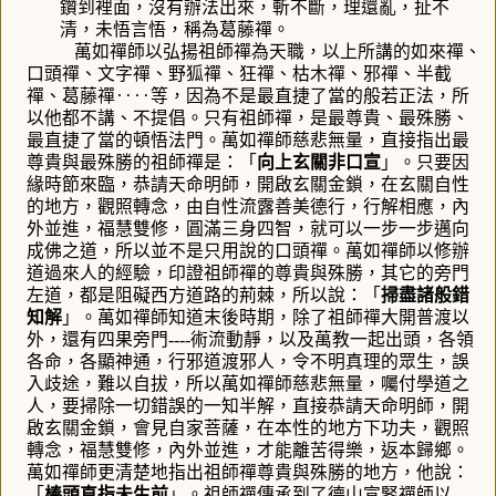
鑽到裡面，沒有辦法出來，斬不斷，理還亂，扯不
清，未悟言悟，稱為葛藤禪。
萬如禪師以弘揚祖師禪為天職，以上所講的如來禪、
口頭禪、文字禪、野狐禪、狂禪、枯木禪、邪禪、半截
禪、葛藤禪
‥‥
等，因為不是最直捷了當的般若正法，所
以他都不講、不提倡。只有祖師禪，是最尊貴、最殊勝、
最直捷了當的頓悟法門。萬如禪師慈悲無量，直接指出最
尊貴與最殊勝的祖師禪是：「
向上玄關非口宣
」。只要因
緣時節來臨，恭請天命明師，開啟玄關金鎖，在玄關自性
的地方，觀照轉念，由自性流露善美德行，行解相應，內
外並進，福慧雙修，圓滿三身四智，就可以一步一步邁向
成佛之道，所以並不是只用說的口頭禪。萬如禪師以修辦
道過來人的經驗，印證祖師禪的尊貴與殊勝，其它的旁門
左道，都是阻礙西方道路的荊棘，所以說：「
掃盡諸般錯
知解
」。
萬如禪師知道末後時期，除了祖師禪大開普渡以
外，還有四果旁門
----
術流動靜，以及萬教一起出頭，各領
各命，各顯神通，行邪道渡邪人，令不明真理的眾生，誤
入歧途，難以自拔，所以萬如禪師慈悲無量，囑付學道之
人，要掃除一切錯誤的一知半解，直接恭請天命明師，開
啟玄關金鎖，會見自家菩薩，在本性的地方下功夫，觀照
轉念，福慧雙修，內外並進，才能離苦得樂，返本歸鄉。
萬如禪師更清楚地指出祖師禪尊貴與殊勝的地方，他說：
「
棒頭直指未生前
」。
祖師禪傳承到了德山宣鋻禪師以