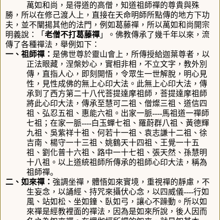
萬如和尚，是得道的高僧，知道祖師禪的尊貴與殊
勝，所以在修己渡人上，直接在天命明師所點傳的地方下功
夫，並不闡揚其他的法門，例如葛藤禪，所以萬如和尚開宗
明義說：「
老僧不打葛藤禪
」
。
佛教傳承了幾千年以來，流
傳了各種禪法，舉例如下：
一、祖師禪：
是佛世尊於靈山會上，所傳授給迦葉尊者，以
正法眼藏，涅槃妙心，實相非相，不立文字，教外別
傳，直指人心，即刻開悟，令眾生一世解脫，明心見
性，見性成佛的無上心印大法。此無上心印大法，傳
承到了西方第二十八代菩提達摩祖師，菩提達摩祖師
將此心印大法，傳承至慧可二祖、僧燦三祖、道信四
祖、弘忍五祖、惠能六祖。出家一脈
----
馬祖道一禪師
七祖；在家一脈
----
白玉蟬七祖、羅蔚群八祖、黃德輝
九祖、吳紫祥十祖、何若十一祖、袁志謙十二祖、徐
吉南、楊守一十三祖、姚鶴天十四祖、王覺一十五
祖、劉化普十六祖、路中一十七祖、張天然、孫慧明
十八祖。以上道統祖師所傳承的祖師心印大法，稱為
祖師禪
。
二、如來禪：
強調坐禪，體悟如來實境，重視禪的靜慮，不
生妄念，以誦經、持咒來攝伏心念，以四威儀
----
行如
風、站如松、坐如鐘、臥如弓，讓心不躁動。所以如
來禪是經教裡面的禪法，因為是如來所說，後人因而