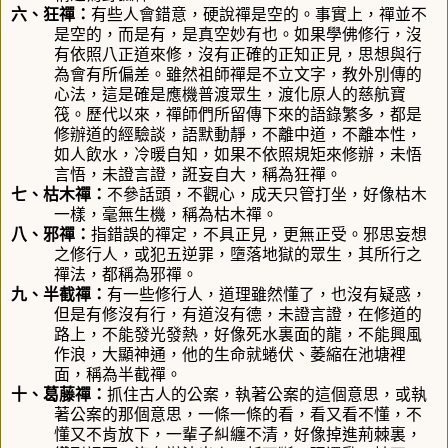
六、狂禪：
有些人會錯意，硬說禪是空的。事實上，禪並不
是空的，而是有，是真空妙有也。如果學佛修行，沒
有依照八正道來修，沒有正確的正知正見，思想與行
為會有所偏差。雖然祖師禪是不立文字，教外別傳的
心法，這是確是應機普渡眾生，渡化原人的慈航寶
筏。歷代以來，禪師們所留傳下來的語錄繁多，都是
修辦道的經驗談，語默動靜，不離中道，不離本性，
如人飲水，冷暖自知，如果不依照規矩來修辦，未悟
言悟，未證言證，誑妄自大，稱為狂禪。
七、枯木禪：
不參話頭，不觀心，成天只管打坐，好像枯木
一樣，毫無生機，稱為枯木禪。
八、邪禪：
指錯誤的禪定，不具正見，更無正受。邪思妄想
之修行人，或犯五逆罪，墮落地獄的眾生，其所行之
禪法，都稱為邪禪。
九、半截禪：
有一些修行人，道理雖然懂了，也沒有疑惑，
但是有修沒有行，有道沒有德，未證言證，在修道的
路上，不能發光發熱，好像死水裏面的龍，不能興風
作浪，大顯神通，他的生命就蜷伏、萎縮在池塘裡
面，稱為半截禪。
十、葛藤禪：
抓住古人的公案，執著公案的這個意思，或執
著公案的那個意思，一條一條的看，看又看不懂，不
懂又不肯放下，一輩子糾纏不清，好像掉進荊棘裏，