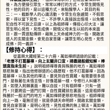
後，為方便接引眾生，常常以棒打的方式，令眾生開悟見
性，他的目的，是以這種方式，來點醒學人，其目的有
二：一、截斷學人的心識活動，令眾生在急遽間，不假思
索，得以當下見性。二、不許學人直接說出悟境，以免觸
犯自性不可說之忌諱
。
以上為祖師禪，傳授心印大法，讓
眾生明心見性，見性成佛，開悟父母未生以前的本來面
目，跟一貫道點傳師，藉無上天命威神力的一指，開啟求
道人的玄關金鎖，會見自家菩薩，讓眾生明心見性，見性
成佛，同一義諦。
【
修持心得
】
：
從嘉興大藏經第二十六冊，萬如禪師語錄的記載：
「
老僧不打葛藤禪，向上玄關非口宣，掃盡諸般錯知解，棒
頭直指未生前
。」
說明祖師禪尊貴與殊勝的地方。萬如禪師
慈悲無量，指出他修辦道的心路歷程，他不打葛藤禪，因為
葛藤禪，以及其他的禪法，要見到自性寶藏，每需要很多道
門，是執著在未悟言悟
，
好像葛藤一樣，令修行人糾纏不
清，如墜入荊棘裏面，難以自拔。只有祖師禪，只有一道
門，只要將這一道門打開，自性寶藏就在裏面，這是祖師禪
殊勝於一般法門的地方。萬如禪師更慈悲地指出，祖師禪是
向上一路，毫無迂迴，就是恭請天命明師，開啟玄關金鎖，
會見自家菩薩，是明心見性，見性成佛的無上頓法。萬如禪