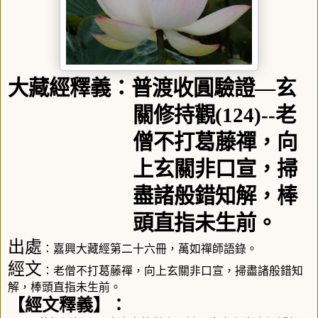
大藏經釋義：普渡收圓驗證
—
玄
關修持觀
(124)--
老
僧不打葛藤禪，向
上玄關非口宣，掃
盡諸般錯知解，棒
頭直指未生前。
出處
：嘉興大藏經第二十六冊，萬如禪師語錄。
經文
：
老僧不打葛藤禪，向上玄關非口宣，掃盡諸般錯知
解，棒頭直指未生前。
【
經文釋義
】
：