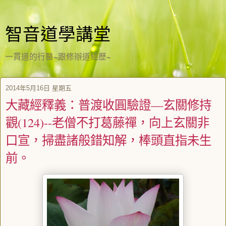
智音道學講堂
一貫道的行醫~跟修辦道經歷~
2014年5月16日 星期五
大藏經釋義：普渡收圓驗證—玄關修持
觀(124)--老僧不打葛藤禪，向上玄關非
口宣，掃盡諸般錯知解，棒頭直指未生
前。