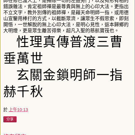
師在修己渡人上，是掃除一切的左道旁門，以及有形有相的
錯誤雜法，肯定祖師禪是最尊貴與無上的心印大法。更指出
不立文字，教外別傳的祖師禪，是藉天命明師一指，或用德
山宣鑒用棒打的方式，以截斷眾流，讓眾生不假思索，即刻
開悟，一世解脫的無上心印大法，是明心見性，返本歸鄉的
大明燈，更是眾生離苦得樂，超凡入聖的慈航寶筏也。
性理真傳普渡三曹
垂萬世
玄關金鎖明師一指
赫千秋
於
上午10:13
分享