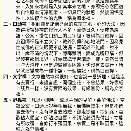
名之為如來禪。在楞伽經所謂的如來，就是如其本
來，入如來地就是入如其本來之地，亦即把心念回復
到自性原本清淨無染，一切具足的狀態，然後開悟見
性，以恢復自性的光明，稱為如來禪
。
三、口頭禪：
祖師禪是諸佛菩薩的真宗正脈、心印大法，因
為得授祖師禪的修行人不多，流傳日久，便成為經
語、公案、掛在口頭上的三字經，被稱為口頭禪。因
為祖師禪是不立文字，教外別傳的心地法門。因為見
性成佛的正法眼藏不能洩漏，蓋礙於不能說，說不
出，說不清的情況下，隱晦難明，變成光嘴巴講，但
是沒有那個境界，好像鸚鵡學習講話一樣，雖然會講
一些大道理，但是透徹卻很困難，也沒有去實行，所
以就演變成為一種術語，一個標記，稱為口頭禪。
四、文字禪：
文章雖然寫得很好，也會說一番道理，但是沒
有去實行，未證言證，開個空花，不會結果，好像紙
上談兵一樣，沒有實際的效果，有緣無份，稱為文字
禪。
五、野狐禪：
凡以小聰明，或以主觀的見解，曲解佛法，空
談公案，口頭上說無相無我，無佛無眾生，但是不確
實去修行，沒有親自去體驗，卻走捷徑，抄近路，喜
歡佔人便宜，卻沾沾自喜，不講究必須先付出，才能
有所收穫，言修行不落因果，事實上是不昧因果，這
稱之為野狐禪。