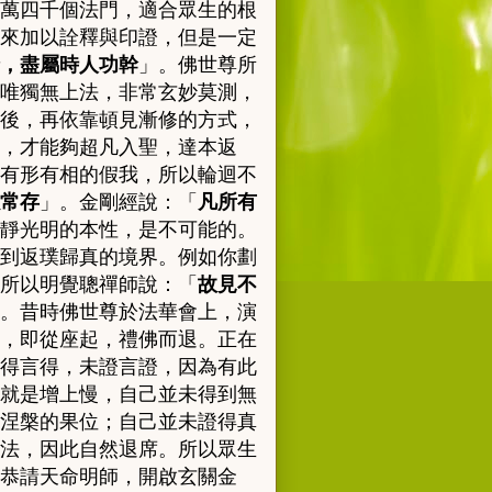
萬四千個法門，適合眾生的根
來加以詮釋與印證，但是一定
，盡屬時人功幹
」。
佛世尊所
唯獨無上法，非常玄妙莫測，
後，再依靠頓見漸修的方式，
，才能夠超凡入聖，達本返
有形有相的假我，所以輪迴不
常存
」。金剛經說：
「
凡所有
靜光明的本性，是不可能的。
到返璞歸真的境界。例如你劃
所以明覺聰禪師說：「
故見不
。昔時佛世尊於法華會上，演
，即從座起，禮佛而退。正在
得言得，未證言證，因為有此
就是增上慢，自己並未得到無
涅槃的果位；自己並未證得真
法，因此自然退席。所以眾生
恭請天命明師，開啟玄關金