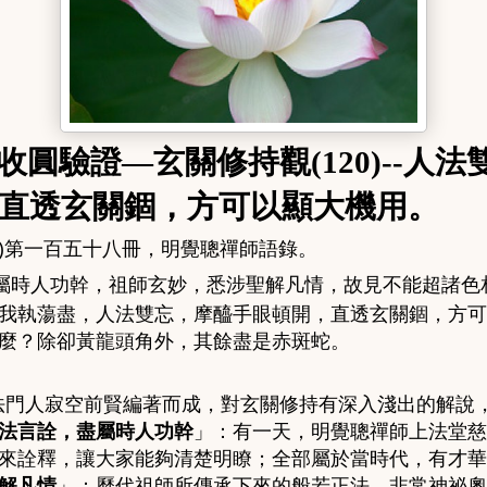
收圓驗證
—
玄關修持觀
(120)--
人法
直透玄關錮，方可以顯大機用。
)
第一百五十八冊，明覺聰禪師語錄。
屬時人功幹，祖師玄妙，悉涉聖解凡情，故見不能超諸色
我執蕩盡，人法雙忘，摩醯手眼頓開，直透玄關錮，方可
麼？除卻黃龍頭角外，其餘盡是赤斑蛇。
法門人寂空前賢編著而成，對玄關修持有深入淺出的解說
法言詮，盡屬時人功幹
」：
有一天，明覺聰禪師上法堂慈
來詮釋，讓大家能夠清楚明瞭；全部屬於當時代，有才華
解凡情
」：
歷代祖師所傳承下來的般若正法，非常神祕奧