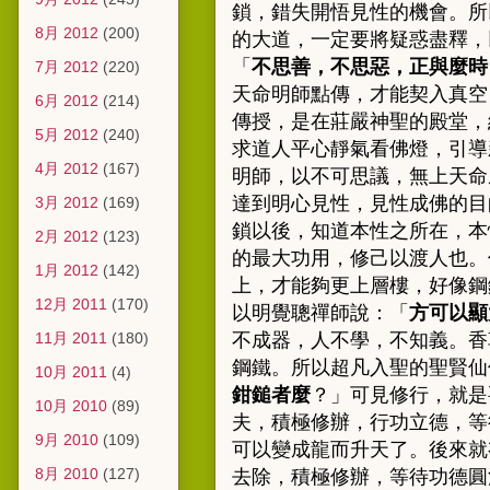
鎖，錯失開悟見性的機會。所
8月 2012
(200)
的大道，一定要將疑惑盡釋，
「
不思善，不思惡，正與麼時
7月 2012
(220)
天命明師點傳，才能契入真空
6月 2012
(214)
傳授，是在莊嚴神聖的殿堂，
5月 2012
(240)
求道人平心靜氣看佛燈，引導
4月 2012
(167)
明師，以不可思議，無上天命
達到明心見性，見性成佛的目
3月 2012
(169)
鎖以後，知道本性之所在，本
2月 2012
(123)
的最大功用，修己以渡人也。
1月 2012
(142)
上，才能夠更上層樓，好像鋼
12月 2011
(170)
以明覺聰禪師說：「
方可以顯
11月 2011
(180)
不成器，人不學，不知義。香
鋼鐵。所以超凡入聖的聖賢仙
10月 2011
(4)
鉗鎚者麼
？」
可見修行，就是
10月 2010
(89)
夫，積極修辦，行功立德，等
9月 2010
(109)
可以變成龍而升天了。後來就
8月 2010
(127)
去除，積極修辦，等待功德圓