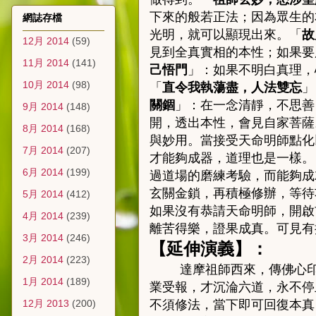
下來的般若正法；因為眾生的
網誌存檔
光明，就可以顯現出來。「
故
12月 2014
(59)
見到全真實相的本
性；
如果要
11月 2014
(141)
己悟門
」：
如果不明白真理，
10月 2014
(98)
「
直令我執蕩盡，人法雙忘
」
關錮
」：
在一念清靜，不思善
9月 2014
(148)
開，透出本性，會見自家菩薩
8月 2014
(168)
與妙用。當接受天命明師點化
7月 2014
(207)
才能夠成器，道理也是一樣。
6月 2014
(199)
過道場的磨練考驗，而能夠成
玄關金鎖，再積極修辦，等待
5月 2014
(412)
如果沒有恭請天命明師，開啟
4月 2014
(239)
離苦得樂，證果成真。可見有
3月 2014
(246)
【
延伸演義
】
：
2月 2014
(223)
達摩祖師西來，傳佛心
1月 2014
(189)
業受報，才沉淪六道，永不停
12月 2013
(200)
不須修法，當下即可回復本真