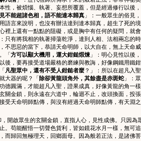
本性，被煩惱、執著、妄想所覆蓋，但是經過修行以後，
見不能超諸色相，語不能達本歸真
」：
一般眾生的俗見，
用語言來說明，也沒有辦法達到達本歸真，超生了死的境
心裡上還有一點點的阻礙，或是胸中有任何的疑問，就會
：
只有將我相的執著掃蕩乾淨，達到人相、法相兩忘的時
，不思惡的當下，恭請天命明師，以大自在，無上天命威
。「
方可以顯大機用，運大鉗鎚煆煉
」：
明心見性以後，
以後，要再接受道場嚴格的磨練與教誨，好像鋼鐵用鐵鉗
「
凡聖眾中，還有不受人鉗鎚者麼
？」：
所以在超凡入聖
就大器的呢？「
除卻黃龍頭角外，其餘盡是赤斑蛇
」：
眾
功德圓滿，才能超凡入聖，證果成真，好像黃龍的角一樣
玄關金鎖，則永遠在六道中，輪迴不止，改頭換面，投張
接受天命明師點傳，與沒有經過天命明師點傳，有天淵之
印，開啟眾生的玄關金鎖，直指人心，見性成佛。只因為
止。苟能醒悟一切聲色貨利，皆如鏡花水月一樣，無可追
，而歸回無極理天，回鄉面母
。因為般若正法
，是諸佛菩