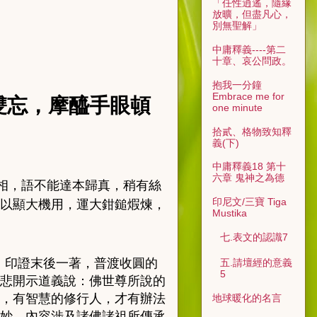
「任性逍遙，隨緣
放曠，但盡凡心，
別無聖解」
中庸釋義----第二
十章、哀公問政。
抱我一分鐘
Embrace me for
雙忘，摩醯手眼頓
one minute
拾貳、格物致知釋
義(下)
中庸釋義18 第十
六章 鬼神之為德
相，語不能達本歸真，稍有絲
印尼文/三寶 Tiga
以顯大機用，運大鉗鎚煆煉，
Mustika
七.表文的認識7
，
印證末後一著，普渡收圓的
五.請壇經的意義
5
悲開示道義說：佛世尊所說的
，有智慧的修行人，才有辦法
地球暖化的名言
妙，內容涉及諸佛諸祖所傳承