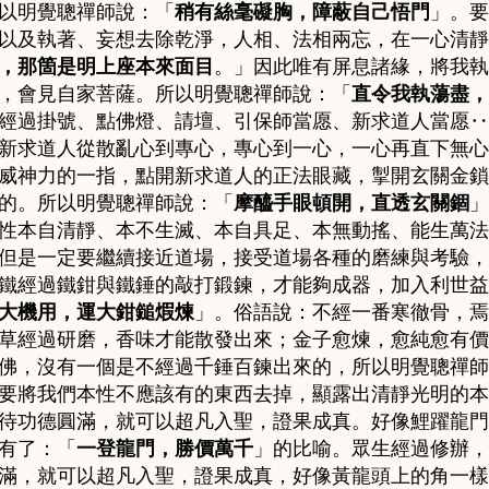
以明覺聰禪師說：「
稍有絲毫礙胸，障蔽自己悟門
」。
要
以及執著、妄想去除乾淨，人相、法相兩忘，在一心清靜
，那箇是明上座本來面目
。」因此唯有屏息諸緣
，
將我執
，會見自家菩薩。所以明覺聰禪師說：「
直令我執蕩盡，
經過掛號、點佛燈、請壇、引保師當愿、新求道人當愿‥
新求道人從散亂心到專心，專心到一心，一心再直下無心
威神力的一指，點開新求道人的正法眼藏，掣開玄關金鎖
的。所以明覺聰禪師說：「
摩醯手眼頓開，直透玄關錮
」
性本自清靜、本不生滅、本自具足、本無動搖、能生萬法
但是一定要繼續接近道場，接受道場各種的磨練與考驗，
鐵經過鐵鉗與鐵錘的敲打鍛鍊，才能夠成器，加入利世益
大機用，運大鉗鎚煆煉
」。
俗語說：不經一番寒徹骨，焉
草經過研磨，香味才能散發出來；金子愈煉，愈純愈有價
佛，沒有一個是不經過千錘百鍊出來的，所以明覺聰禪師
要將我們本性不應該有的東西去掉，顯露出清靜光明的本
待功德圓滿，就可以超凡入聖，證果成真。好像鯉躍龍門
有了：「
一登龍門，勝價萬千
」的比喻。眾生經過修辦，
滿，就可以超凡入聖，證果成真，好像黃龍頭上的角一樣