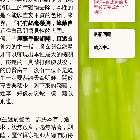
神課--修成神仙佛
將以上的障礙物去除，本性的
聖必要完成之七門
功課
是不能以虛妄不實的色相，來
界。「
稍有絲毫礙胸，障蔽自
遮住自己開悟見性的大門。
最新回應
候。「
摩醯手眼頓開，直透玄
神力的手一指，將玄關金鎖掣
載入中...
才可以顯現出本性最大的機關
、鐵鎚的工具敲打鍛鍊以後，
的前賢當中，沒有一位不是經
生一定要恭請天命明師，開啟
尊貴與稀少；剩下來的殘靈，
姓李，好像赤斑蛇一樣，難以
別也。
眾生迷於聲色，忘失本真，造
求，毅然放棄，毫無粘著，則
薩，歷代禪宗祖師大德們所傳