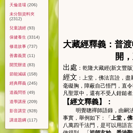
天倫道場
(206)
未分類資料夾
(2312)
兒童讀經
(93)
保健養生
(3314)
大藏經釋義：普渡
修道故事
(737)
開，
善書義賣
(11)
開荒辦道
(83)
出處
：乾隆大藏經
(
新文豐版
節能減碳
(158)
經文
：
上堂，佛法言詮，盡
經典釋義
(245)
毫礙胸，障蔽自己悟門，直令
道義問答
(49)
凡聖眾中，還有不受人鉗鎚者
【
經文釋義
】
：
道學講座
(209)
明覺聰禪師語錄，由嗣
影音講堂
(928)
事實，
舉例如下：「
上堂，佛
講道題綱
(117)
八萬四千法門，是可以用語言
做得到。「
祖師玄妙，悉涉聖