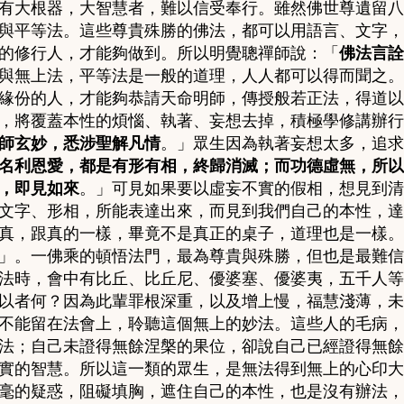
有大根器，大智慧者，難以信受奉行。雖然佛世尊遺留八
與平等法。這些尊貴殊勝的佛法，都可以用語言、文字，
的修行人，才能夠做到。所以明覺聰禪師說：「
佛法言詮
與無上法，平等法是一般的道理，人人都可以得而聞之。
緣份的人，才能夠恭請天命明師，傳授般若正法，得道以
，將覆蓋本性的煩惱、執著、妄想去掉，積極學修講辦行
師玄妙，悉涉聖解凡情
。」
眾生因為執著妄想太多，追求
名利恩愛，都是有形有相，終歸消滅；而功德虛無，所以
，即見如來
。」可見如果要以虛妄不實的假相，想見到清
文字、形相，所能表達出來，而見到我們自己的本性，達
真，跟真的一樣，畢竟不是真正的桌子，道理也是一樣。
」。一佛乘的頓悟法門，最為尊貴與殊勝，但也是最難信
法時，會中有比丘、比丘尼、優婆塞、優婆夷，五千人等
以者何？因為此輩罪根深重，以及增上慢，福慧淺薄，未
不能留在法會上，聆聽這個無上的妙法。這些人的毛病，
法；自己未證得無餘涅槃的果位，卻說自己已經證得無餘
實的智慧。所以這一類的眾生，是無法得到無上的心印大
毫的疑惑，阻礙填胸，遮住自己的本性，也是沒有辦法，