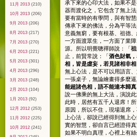
承下來的心印大法，如果不是
11月 2013
(210)
器而渡化之，它包含了無上法
10月 2013
(206)
要有當時的有學問，與有智慧
9月 2013
(206)
傳承下來的佛法，分為平等法
8月 2013
(217)
意義無窮，要有根基、祖德、
一方面渡眾生，一方面了業障
7月 2013
(270)
源。所以明覺聰禪師說：「
祖
6月 2013
(221)
止，前賢常說：「
酒色財氣，
5月 2013
(301)
相，皆是虛妄，若見諸相非相
4月 2013
(296)
無上心法，是不可以用語言、
一張桌子，無論繪畫得多麼逼
3月 2013
(248)
能超諸色相，語不能達本歸真
2月 2013
(104)
說一佛乘的無上大法，演說此
1月 2013
(92)
此時，居然有五千人退席！所
12月 2012
(253)
原因，所以不住，現場退席，
上心法，卻說已經得到無上心
11月 2012
(225)
實的智慧，卻自言已經證得真
10月 2012
(241)
如果不明白真理，心裡上有絲
9月 2012
(245)