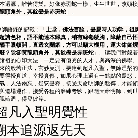
本還源，離苦得樂。好像赤斑蛇一樣，生生世世，改頭換
龍頭角外，其餘盡是赤斑蛇
」。
禪師語錄的記載：「
上堂，佛法言詮，盡屬時人功幹，祖
超諸色相，語不能達本歸真，稍有絲毫礙胸，障蔽自己悟
醯手眼頓開，直透玄關錮，方可以顯大機用，運大鉗鎚煆
麼？除卻黃龍頭角外，其餘盡是赤斑蛇
」。
讓我們對般若
諸祖的心印大法，一定要有優秀的人才，與高深的佛學、
來的般若正法，玄妙莫測，要達到超凡入聖，無餘涅槃的
要得授真道，幸授真傳，如果心理上還有一點點的疑惑，
氣，人法兩忘，疑惑盡釋，接受天命明師的點傳，才能頓
與道場運作，接受各種的磨練考驗，跟隨天命明師，到世
脫輪迴，得登彼岸。
超凡入聖明覺性
溯本追源返先天