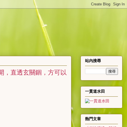
站內搜尋
頓開，直透玄關錮，方可以
一貫道水田
熱門文章