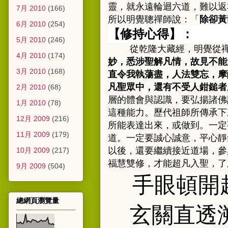
靈，就永遠輪迴六道，難以返
7月 2010
(166)
所以明覺聰禪師說：「
除卻黃
6月 2010
(254)
【
修持心得
】
：
5月 2010
(246)
從乾隆大藏經，明覺從
4月 2010
(174)
妙，悉涉聖解凡情，故見不能
3月 2010
(168)
直令我執蕩盡，人法雙忘，摩
凡聖眾中，還有不受人鉗鎚者
2月 2010
(68)
層的體會與認識，要弘揚諸佛
1月 2010
(78)
這種能力。歷代祖師所傳承下
12月 2009
(216)
所能表達出來，或做到。一定
11月 2009
(179)
道。一定要誠心誠意，平心靜
以後，還要繼續接近道場，參
10月 2009
(217)
福慧雙修，才能超凡入聖，了
9月 2009
(504)
手眼頓開
總網頁瀏覽量
玄關直透