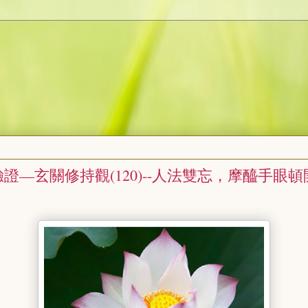
證—玄關修持觀(120)--人法雙忘，摩醯手眼