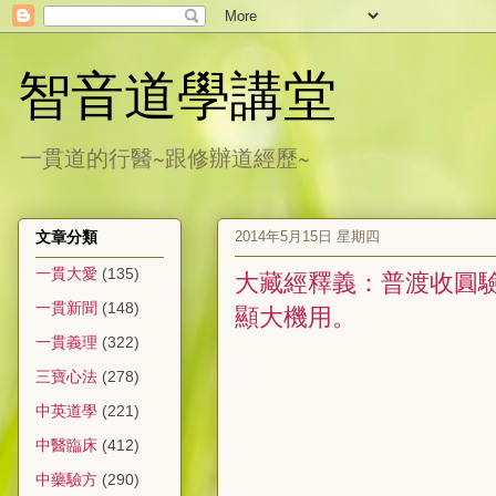
智音道學講堂
一貫道的行醫~跟修辦道經歷~
2014年5月15日 星期四
文章分類
一貫大愛
(135)
大藏經釋義：普渡收圓驗
一貫新聞
(148)
顯大機用。
一貫義理
(322)
三寶心法
(278)
中英道學
(221)
中醫臨床
(412)
中藥驗方
(290)