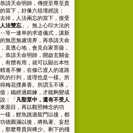
恭請天命明師，傳授至尊至貴
的當下，好像六祖壇經說：
去掉，人法兩忘的當下，接受
人法雙忘
」。
無上心印大法的
‥等一連串的求道儀式，讓新
的無思無慮境界，再恭請天命
，直透心地，會見自家菩薩，
。
恭請天命明師，開啟玄關金
，有體有用，就可以顯出本性
精進不懈，在修己渡人的道路
民的行列，道理也是一樣。所
得梅花撲鼻香。所謂玉不琢，
值；鐵經過鍛鍊，才能夠變成
說：「
凡聖眾中，還有不受人
來面目，再以觀照轉念的功
一樣
，
鯉魚跳過龍門以後，都
功德圓滿以後，將執著、妄想
，那麼尊貴與稀少。剩下的殘