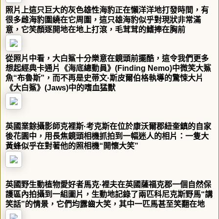
照片上這只巨大的灰色雄性海豹正在懶洋洋地打發時間，有
很多雌海豹圍繞在它周圍，這只雄海豹似乎對現狀非常滿
意，它笑顏逐開地在地上打滾，毛茸茸的鰭捧在胸前
從照片中看，大白鯊十分樂意在鏡頭前擺酷，這令我們更多
想起經典卡通片《海底總動員》(Finding Nemo)中微笑大鯊
魚“布魯斯”，而不再是史蒂文·斯皮爾伯格執導的驚悚大片
《大白鯊》(Jaws)中的嗜血猛獸
英國業餘攝影師克裡斯·考克斯在位於康沃爾郡紐奎鎮的自家
後花園中，用長焦鏡頭相機抓拍到一幅迷人的相片：一隻大
黃蜂似乎在對著他的照相機“開懷大笑”
英國野生動植物愛好者馬克·裡夫在英國薩福克郡一個自然保
護區內拍攝到一組圖片，生動地記錄了兩匹科尼克斯野馬“講
笑話”的情景，它們均露齒大笑，其中一匹馬甚至笑翻在地