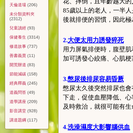
花、摔倒，且年齡越大的
天倫道場
(206)
85歲以上的老人，一半
未分類資料夾
後就排便的習慣，因此極
(2312)
兒童讀經
(93)
保健養生
(3314)
2.
大便太用力誘發猝死
修道故事
(737)
用力屏氣排便時，腹壁肌
善書義賣
(11)
加可誘發心絞痛、心肌梗
開荒辦道
(83)
節能減碳
(158)
3.
憋尿後排尿容易昏厥
經典釋義
(245)
憋尿太久後突然排尿也會
道義問答
(49)
下走，促使血壓降低、心
道學講座
(209)
及時救治，就很可能有生
影音講堂
(928)
講道題綱
(117)
4.
洗澡濕度大影響腦供血