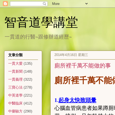
智音道學講堂
一貫道的行醫~跟修辦道經歷~
2014年4月16日 星期三
文章分類
一貫大愛
(135)
廁所裡千萬不能做的事
一貫新聞
(148)
廁所裡千萬不能
一貫義理
(322)
三寶心法
(278)
中英道學
(221)
1.
起身太快致頭暈
中醫臨床
(412)
心腦血管病患者如果蹲厠
中藥驗方
(290)