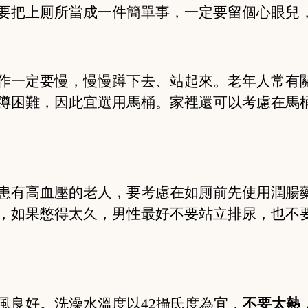
要把上厠所當成一件簡單事，一定要留個心眼兒
作一定要慢，慢慢蹲下去、站起來。老年人常有
蹲困難，因此宜選用馬桶。家裡還可以考慮在馬
患有高血壓的老人，要考慮在如厠前先使用潤腸
，如果憋得太久，男性最好不要站立排尿，也不
風良好。洗澡水溫度以
42攝氏度為宜，
不要太熱