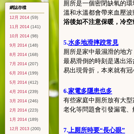
厠所是一個密閉缺氧的環
網誌存檔
溫和水溫都會帶來血壓波
12月 2014
(59)
浴後如不注意保暖，冷空
11月 2014
(141)
10月 2014
(98)
5.
水多地滑摔跤常見
9月 2014
(148)
厠所是家中最濕滑的地方
8月 2014
(168)
最易滑倒的時刻是邁出浴
7月 2014
(207)
易出現骨折，本來就有冠
6月 2014
(199)
5月 2014
(412)
6.
家電多隱患也多
4月 2014
(239)
有些家庭中厠所放有大型
3月 2014
(246)
老化等問題會引發漏電、
2月 2014
(223)
1月 2014
(189)
12月 2013
(200)
7.
上厠所時要“長心眼”