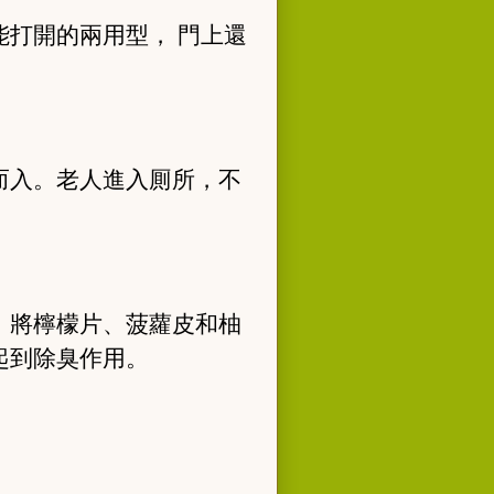
打開的兩用型， 門上還
而入。老人進入厠所，不
，將檸檬片、菠蘿皮和柚
起到除臭作用。