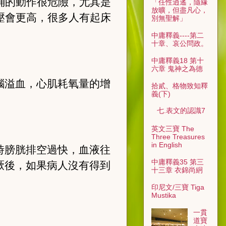
桶的動作很危險，尤其是
「任性逍遙，隨緣
放曠，但盡凡心，
壓會更高，很多人有起床
別無聖解」
中庸釋義----第二
十章、哀公問政。
中庸釋義18 第十
六章 鬼神之為德
腦溢血，心肌耗氧量的增
拾貳、格物致知釋
義(下)
七.表文的認識7
英文三寶 The
Three Treasures
in English
時膀胱排空過快，血液往
中庸釋義35 第三
厥後，如果病人沒有得到
十三章 衣錦尚絅
印尼文/三寶 Tiga
Mustika
一貫
道寶