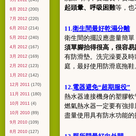
起頭暈、呼吸困難
等，也
8月 2012
(200)
7月 2012
(220)
11.
衛生間最好乾濕分離
6月 2012
(214)
衛生間的擺設應盡量簡單
5月 2012
(240)
須單腳抬得很高，很容易
4月 2012
(167)
有防滑墊。洗完澡要及時
3月 2012
(169)
庭，最好使用防滑底拖鞋
2月 2012
(123)
1月 2012
(142)
12月 2011
(170)
12.
電器避免“超期服役”
11月 2011
(180)
熱水器連接機身的塑膠軟
10月 2011
(4)
燃氣熱水器一定要有強排
10月 2010
(89)
盡量使用具有防水功能的
9月 2010
(109)
8月 2010
(127)