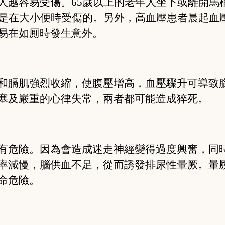
人越容易受傷。
65歲以上的老年人坐下或離開馬
人是在大小便時受傷的。另外，高血壓患者晨起血
易在如厠時發生意外。
和膈肌強烈收縮，使腹壓增高，血壓驟升可導致
塞及嚴重的心律失常，兩者都可能造成猝死。
有危險。因為會造成迷走神經變得過度興奮，同
率減慢，腦供血不足，從而誘發排尿性暈厥。暈
命危險。