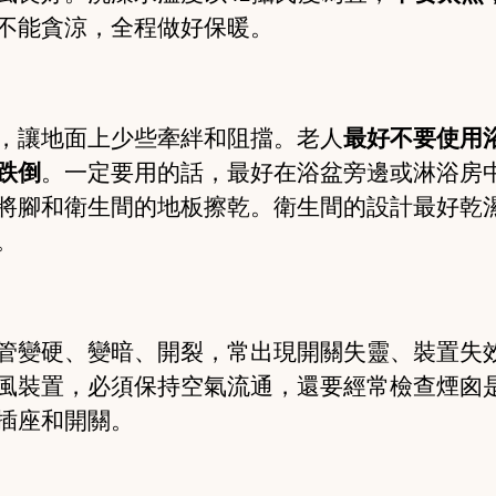
不能貪涼，全程做好保暖。
，讓地面上少些牽絆和阻擋。老人
最好不要使用
跌倒
。一定要用的話，最好在浴盆旁邊或淋浴房
將腳和衛生間的地板擦乾。衛生間的設計最好乾
。
管變硬、變暗、開裂，常出現開關失靈、裝置失
風裝置，必須保持空氣流通，還要經常檢查煙囪
插座和開關。