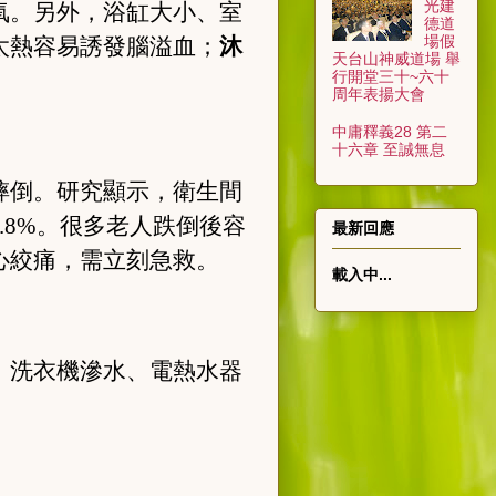
光建
氧。另外，浴缸大小、室
德道
場假
太熱容易誘發腦溢血；
沐
天台山神威道場 舉
行開堂三十~六十
周年表揚大會
中庸釋義28 第二
十六章 至誠無息
摔倒。研究顯示，衛生間
9.8%。很多老人跌倒後容
最新回應
心絞痛，需立刻急救。
載入中...
。洗衣機滲水、電熱水器
。