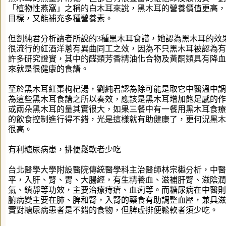
「植物性燕窩」之稱的白木耳來說，黑木耳的營養價值更高，
目標，又能補充多種營養素。
但劉純君分析讀者所說的3種黑木耳食譜，她認為黑木耳的效
很流行的紅酒洋蔥有異曲同工之效，因為不只黑木耳被認為有
許多研究證實，其中的醛類芳香精油化合物及黃酮類具有降血
來就是很健康的食譜。
至於黑木耳紅棗枸杞湯，劉純君認為除可能是取它中醫溫中調
為這些黑木耳食譜之所以奏效，應該是黑木耳增加飽足感的作
或兩朵黑木耳的量其實很大，如果三餐中有一餐用黑木耳食療
的飲食控制進行得不錯，光是這樣就有助健康了，更何況黑木
很高。
有利糖尿病患，排便鬆軟者少吃
台北醫學大學附設醫院傳統醫學科主治醫師林宗樾分析，中醫
平，入肝、腎、胃、大腸經，有生精養血、滋補肝腎、滋陰潤
氣、鎮靜等功效，主要治療痔瘡、血痢等。而糖尿病在中醫則
腑病變主要在肺、脾和腎，入腎的藥食有助調整血壓，兼具滋
實對糖尿病患者是不錯的食物，但脾虛排便鬆軟者須少吃。