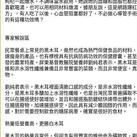
枸杞一起燉水，不調味當水飲用，她說她的血糖和血脂也都控
喜歡喝湯，也可以用相同材料燉湯，據朋友說，這是網路爆紅
方」，有人吃了以後，心血管阻塞都好了，不必做心導管手術
的有這種功效嗎？
專家解說區
民眾餐桌上常見的黑木耳，竟然也成為熱門保健食品的材料，
速瘦身的產品，也有標榜具有抗病防病功效的保健膠囊，甚至
發的農業特產。屏東基督教醫院營養師劉純君表示，黑木耳是
維和非水溶性纖維兼備且非常豐富的菜類，而且非常便宜，真
物。
劉純君表示，黑木耳裡面清脆口感的成分，是非水溶性纖維，
分，是黑木耳多醣加上水溶性纖維，也是台灣民眾普遍攝取不
可以在腸道使好菌增加，並且和腸道脂肪鍵結快速帶出體外，
住腸道廢物，加速腸道排空，因此具有減少膽固醇的作用，而
感，對於需要控制飲食的糖尿病患，確實是很好的食材。
熱量低營養高，更勝白木耳
黑木耳的熱量非常低，但卻含有很豐富的維他命及礦物質，劉