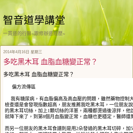
智音道學講堂
一貫道的行醫~跟修辦道經歷~
2014年4月16日 星期三
多吃黑木耳 血脂血糖變正常？
多吃黑木耳 血脂血糖變正常？
偏方流傳區
我有糖尿病，有血脂偏高及高血壓的問題，雖然藥物控制大
檢查還是會發現指數超高，朋友推薦我吃黑木耳，一位朋友說
的黑木耳切絲，加上1顆切絲的洋蔥，兩種都燙過後涼拌，他
就降下來了，到第8個月血脂變正常，血糖也更穩定，醫師還
而另一位朋友的黑木耳食譜則是用2朵發過的黑木耳切碎，加5