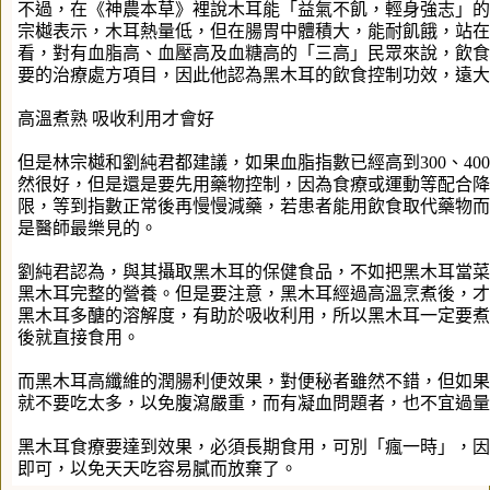
不過，在《神農本草》裡說木耳能「益氣不飢，輕身強志」的
宗樾表示，木耳熱量低，但在腸胃中體積大，能耐飢餓，站在
看，對有血脂高、血壓高及血糖高的「三高」民眾來說，飲食
要的治療處方項目，因此他認為黑木耳的飲食控制功效，遠大
高溫煮熟 吸收利用才會好
但是林宗樾和劉純君都建議，如果血脂指數已經高到300、40
然很好，但是還是要先用藥物控制，因為食療或運動等配合降
限，等到指數正常後再慢慢減藥，若患者能用飲食取代藥物而
是醫師最樂見的。
劉純君認為，與其攝取黑木耳的保健食品，不如把黑木耳當菜
黑木耳完整的營養。但是要注意，黑木耳經過高溫烹煮後，才
黑木耳多醣的溶解度，有助於吸收利用，所以黑木耳一定要煮
後就直接食用。
而黑木耳高纖維的潤腸利便效果，對便秘者雖然不錯，但如果
就不要吃太多，以免腹瀉嚴重，而有凝血問題者，也不宜過量
黑木耳食療要達到效果，必須長期食用，可別「瘋一時」，因
即可，以免天天吃容易膩而放棄了。