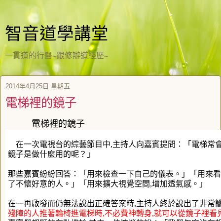
智音道學講堂
一貫道的行醫~跟修辦道經歷~
2014年4月25日 星期五
電梯裡的鏡子
電梯裡的鏡子
在一次電視台的綜藝節目中,主持人向嘉賓提問：「電梯常會
鏡子是做什麼用的呢？」
那些嘉賓紛紛回答：「用來檢查一下自己的儀表。」「用來看
了不懷好意的人。」「用來擴大視覺空間,增加透氣感。」
在一再啟發而仍無法說出正確答案時,主持人終於說出了非常
殘障的人推著輪椅進電梯時,不必費神轉身,就可以從鏡子裡看