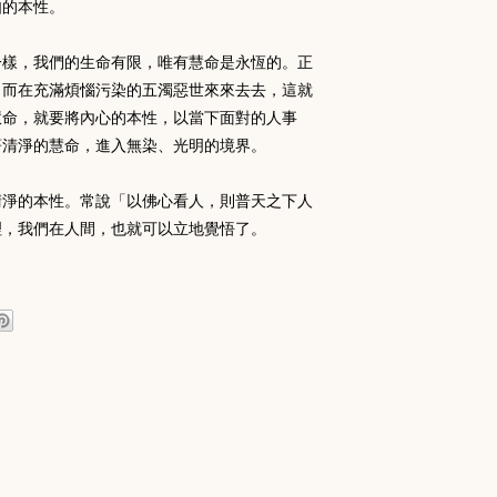
如的本性。
一樣，我們的生命有限，
唯有慧命是永恆的。正
，
而在充滿煩惱污染的五濁惡世來來去去，這就
慧命，就要將內心的本性，
以當下面對的人事
著清淨的慧命，進入無染、
光明的境界。
清淨的本性。常說「
以佛心看人，則普天之下人
理，我們在人間，
也就可以立地覺悟了。