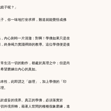
成鏡子呢？」
鏡子，你一味地打坐求禪，
難道就能覺悟成佛
喝，內心剎時一片清澈：對啊！
學佛如果只是坐
間，終身竭力實踐禪師的教導。
這位學僧便是後
日常生活一切的動作，
都處於真理之中；但是尚
，希望磨練出內心的真如。
的本性，此即謂之「啟理」，
加上學僧的「印
真理。
陷於虛妄的境界。真正的學佛，
必須落實於
一切外境所轉，
藉著人世間的種種假象磨練，進