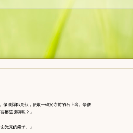
。懷讓禪師見狀，
便取一磚於寺前的石上磨。學僧
何要磨這塊磚呢？」
一面光亮的鏡子。」