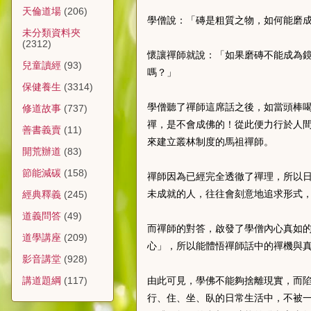
天倫道場
(206)
學僧說：「磚是粗質之物，如何能磨
未分類資料夾
(2312)
懷讓禪師就說：「如果磨磚不能成為
兒童讀經
(93)
嗎？」
保健養生
(3314)
學僧聽了禪師這席話之後，如當頭棒
修道故事
(737)
禪，是不會成佛的！從此便力行於人
善書義賣
(11)
來建立叢林制度的馬祖禪師。
開荒辦道
(83)
節能減碳
(158)
禪師因為已經完全透徹了禪理，所以
未成就的人，往往會刻意地追求形式
經典釋義
(245)
道義問答
(49)
而禪師的對答，啟發了學僧內心真如
道學講座
(209)
心」，所以能體悟禪師話中的禪機與
影音講堂
(928)
由此可見，學佛不能夠捨離現實，而
講道題綱
(117)
行、住、坐、臥的日常生活中，不被