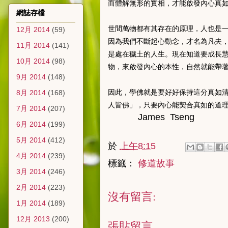
而體解無形的實相，才能啟發內心真
網誌存檔
世間萬物都有其存在的原理，人也是
12月 2014
(59)
因為我們不斷起心動念，才名為凡夫
11月 2014
(141)
是處在穢土的人生。現在知道要成長
10月 2014
(98)
物，來啟發內心的本性，自然就能帶
9月 2014
(148)
因此，學佛就是要好好保持這分真如
8月 2014
(168)
人皆佛」，只要內心能契合真如的道
7月 2014
(207)
James Tseng
6月 2014
(199)
5月 2014
(412)
於
上午8:15
4月 2014
(239)
標籤：
修道故事
3月 2014
(246)
2月 2014
(223)
沒有留言:
1月 2014
(189)
12月 2013
(200)
張貼留言