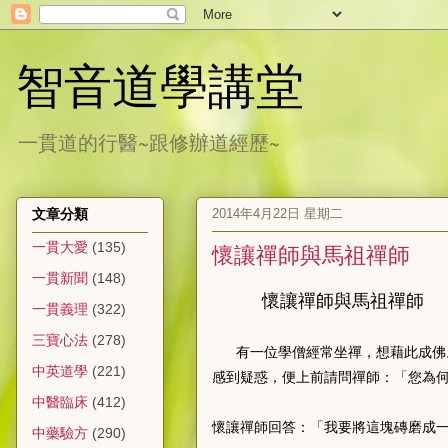
智音道學講堂
一貫道的行醫~跟修辦道經歷~
2014年4月22日 星期二
文章分類
一貫大愛
(135)
懷讓禪師與馬祖禪師
一貫新聞
(148)
懷讓禪師與馬祖禪師
一貫義理
(322)
三寶心法
(278)
有一位學僧經常坐禪，想藉此成佛
中英道學
(221)
感到疑惑，便上前請問禪師：「您為
中醫臨床
(412)
懷讓禪師回答：「我要將這塊磚磨成
中藥驗方
(290)