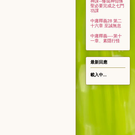
神課--修成神仙佛
聖必要完成之七門
功課
中庸釋義28 第二
十六章 至誠無息
中庸釋義----第十
一章、素隱行怪
最新回應
載入中...