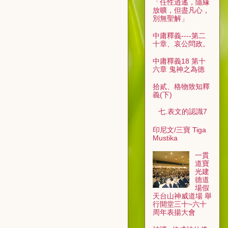
「任性逍遙，隨緣
放曠，但盡凡心，
別無聖解」
中庸釋義----第二
十章、哀公問政。
中庸釋義18 第十
六章 鬼神之為德
拾貳、格物致知釋
義(下)
七.表文的認識7
印尼文/三寶 Tiga
Mustika
一貫
道寶
光建
德道
場假
天台山神威道場 舉
行開堂三十~六十
周年表揚大會