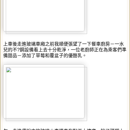
上車後走進玻璃車廂之前我順便張望了一下餐車廚房－一水
兒的不
?
鋼設備看上去十分乾淨，一位老廚師正在為乘客們準
備甜品－添加了草莓和覆盆子的優酪乳。