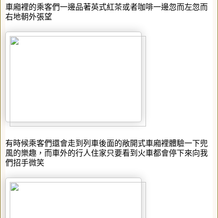
車廂裡的乘客們一邊品著英式紅茶或者咖啡一邊忽而左忽而
右地朝外張望
有時候乘客們還會走到列車後面的敞開式車廂裡體驗一下兜
風的樂趣，而車外的行人住家只要看到火車都會停下來向我
們招手微笑