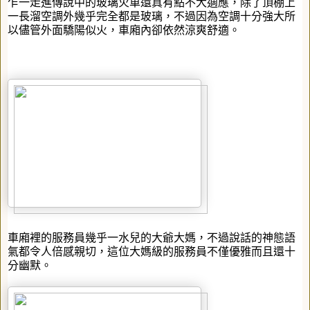
乍一走進傳說中的玻璃火車還真有點不大適應，除了頂棚上
一長溜空調外幾乎完全都是玻璃，不過因為空調十分強大所
以儘管外面驕陽似火，車廂內卻依然涼爽舒適。
車廂裡的服務員幾乎一水兒的大爺大媽，不過說話的神態語
氣都令人倍感親切，這位大媽級的服務員不僅優雅而且還十
分幽默。