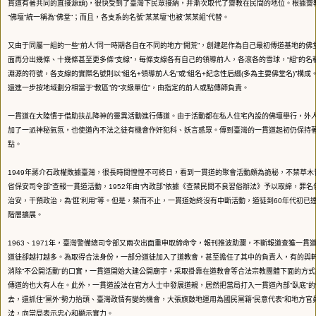
貫道有著共同的直接源頭)，很快受到了臺灣下民眾接納，并漸次取代了齋教在民間的地位。根據齋
“佛壇”統一稱為“佛堂”；而且，各支系的名號“某某壇”也被“某某組”代替。
又由于同屬一組的一些“前人”同一時期各自在不同的地方“開荒”，創建起作為自己最初傳道基地的佛
面再分出幾條、十幾條甚至更多條“支線”，每條支線各有自己的領導前人，各滾各的雪球，“組”的名
淵源的符號，各支線的實際名號則以“組名+領導前人名”或“組名+紀念性后綴(多為主要佛堂名)”構
還進一步按地域劃分相當于“教區”的“次級單位”，由指定的前人或點傳師負責。
一貫道在大陸慣于借助扶乩降神的靈異活動進行傳道。由于活動都在私人住宅內設的佛壇舉行，外
加了一派神秘氣氛，也使道內不法之徒有機會作奸犯科、妖言惑眾。傳到臺灣的一貫道起初仍保持
點。
1949年蔣介石政權敗據臺灣，很長時間惶惶不可終日，看到一貫道的聚會活動頗為詭秘，不禁草木皆
省保安司令部”查報一貫道活動，1952年由“內政部”依據《查禁民間不良習俗辦法》予以取締，罪名
治安，干預政治，為‘匪’利用”等。但是，禁而不止，一貫道始終沒有中斷活動，道徒到60年代初已
階層擴展。
1963、1971年，臺灣警備總司令部又兩次出面重申取締命令，報刊推波助瀾，不斷報道查獲一貫
道徒卻越打越多。為取得合法身份，一部分道徒加入了道教會，甚至擔任了其中的負責人，有的與
消除“不公開活動”的口實，一貫道開始大建公開廟宇，采取掛靠在道教會等合法宗教團體下面的方
傳道的也大有人在。此外，一貫道設法在官方人士中發展道親，居然把當局打入一貫道內部“臥底”的情
去，還抓住“黨外”勢力抬頭、臺灣政情有變的機會，大張旗鼓地運用為國民黨籍“民意代表”和地方官
法，向當局表示忠心和顯示實力。