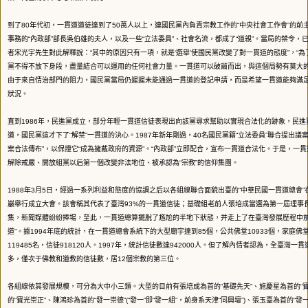
到了80年代初，一貫道道徒達到了50萬人以上，連國民黨內負責宗教工作的“中央社會工作會”的前
事務的“內政部”部長吳伯雄的夫人，以及一些“立法委員”、社會名流，都成了“道親”。當局的禁令，
者宋光宇先生對此解釋說：“其中的原因只有一項，就是‘選舉’使國民黨改變了對一貫道的態度”，“
黨不得不放下身段，盡量結合可以運用的任何社會力量。一貫道可以破繭而出，與這個局勢有莫大的
由于來自情治部門的阻力，國民黨當局仍遲遲未能通過一貫道的登記申請，而是希望一貫道能夠滿足
狀況。
直到1986年，民進黨成立，部分年輕一貫道信徒表現出向該黨尋求幫助以實現合法化的跡象，民進
道，國民黨這才下了“解禁”一貫道的決心。1987年新年剛過，40名國民黨籍“立法委員”聯合提出議
案合法傳布”，以保證它“成為擁戴政府的資源”。“內政部”立即配合，宣布一貫道合法化。于是，一
解除戒嚴、開放組黨以后第一個改變非法地位、被承認為“宗教”的信仰集團。
1988年3月5日，經過一系列利益和態度的協調之后以各組線聯合面貌出臺的“中華民國一貫道總會
巖舉行成立大會。該會稱其代表了臺灣93%的一貫道信徒；基礎組老前人張培成當選為第一屆理事
集，新聞媒體紛紛捧場，至此，一貫道總算擺脫了尷尬的半地下狀態，并走上了在臺灣發展歷程中前
道”。據1994年底的統計，在一貫道總會系統下的大型廟宇達到85個，公共佛堂10933個，家庭佛堂
119485名，信徒918120人。1997年，統計信徒數達942000人。但了解內情者認為，全臺灣一貫
多，僅次于佛教和道教的信徒數，居12個宗教的第三位。
各組線依其發展規模，可分為大中小三類。大型的目前有張培成為首的“基礎先天”、施慶星為首的“寶
的“寶光崇正”、陳鴻珍為首的“發一崇德”(“發一”即“發一組”，前身系天津“同興壇”)、張玉臺為首的“