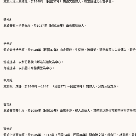
源於天津天真總壇，於1948年（民國37年）由張文運傳入，總堂設台北市古亭區。
慧光組
源於安徽六合慧光壇，於1947年（民國36年）由張繼勤傳入。
浩然組
源於天津浩然壇，於1948年（民國37年）由金寶璋、牛從德、陳耀菊、梁華春等人先後傳入，現
浩德道場：以新竹縣橫山鄉浩然道院為中心。
育德道場：以桃園市育德講堂為中心。
中庸組
源於四川成都，於1948年－1949年（民國37年－民國38年）間傳入，分為三個支派。
安東組
源於安東教化壇，於1950年（民國39年）由高金澄、柳人漢傳入。其道場以新竹市宏宗聖堂道學
寶光組
源於上海寶光壇，於1935年－1947年（民國24年－民國36年）間由陳文祥、楊永江、林夢麒、