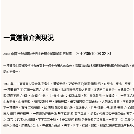
一貫道簡介與現況
2010/06/19 08:32:31
Allan 中國社會科學院世界宗教研究所副所長 張新鷹
一貫道是中國近現代社會舞臺上一個十分著名的角色，是清初以降多種民間教門融匯合流的產物，
間的王覺一。
1930年，山東濟寧人張光璧(字奎生，道號天然，又號天然子)接掌“道盤”后，在華北、東北、華東
“一貫道”取孔子“吾道一以貫之”之意，據稱，此道即天地萬物之根源，道統自三皇五帝、文武周公、
即“常而不變”之“理”，由“理”生“氣”，由“氣”生“象”；“理為本體，氣、象為外用”。在理論上，一貫道
由象返氣，由氣返理”，皆可超脫生死，抵達彼岸。但又稱因有“三期末劫”，人們迷失性靈，不知歸路
下一貫道門，實行“三曹普度”，以“明師”傳授性理心法，溝通天人，得于“彌勒古佛”執掌“天盤”之“白陽
原人”度回“無極理天”。一貫道的經典分為“無字真經”和“有字真經”，前者的代表是張光璧口傳的五
之“真言”；后者林林總總，不下二三十種，主要是歷代“祖師”的著作和言論匯集。一貫道主張“三教合一
儒門之禮儀，用道教之功夫，守佛家之規戒”，老子、孔子、釋迦、耶穌、穆罕默德被其尊為五教圣