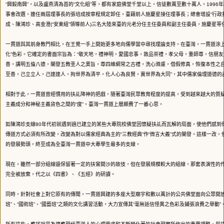
“興毅南興”，以及盧燕清為首的“文化組”等，都有家庭佛堂千堂以上，信徒數萬至數十萬人。1996
事會改選，連任兩屆理事長的張培成按章程規定卸任，臺籍前人施慶星接任理事長；總會增設“行政
成、陳鴻珍、高金澄(“安東組”領導前人)三名大陸來臺的元老分任主任委員和副主任委員，施慶星等
一貫道與其前身教門相比，在王覺一手上開始更多地向儒學當中尋找理論支持。在臺灣，一貫道涂上
化”色彩。它確定的書面宗旨為：“敬天地，禮神明，愛國忠事，敦品崇禮，孝父母，重師尊，信朋
善，講明五倫八德，闡發五教圣人之奧旨，尊四維綱常之古禮，洗心滌慮，借假修真，恢復本性之
至善，己立立人，己達達人，拘世界為清平，化人心為良賢，冀世界為大同”，其中儒家倫理道德的
相對于此，一貫道曾經慣用的扶乩降神的把戲，隨著臺灣民眾教育程度的提高，受到越來越大的質
主義成分和神秘主義貨色之間的“度”，臺灣一貫道上層頗費了一番心思。
如陳鴻珍支線80年代初就遇到過已建立的某些大專院校佛堂因懷疑扶乩而瓦解的局面，使他們感到傳
傳道方式必須有所改變，改變為對以儒家經典為主的“三教經典”作“微言大義”式的闡發。這樣一改，
的發展勢頭，終至成為全臺灣一貫道中大專學生最多的支線。
現在，雖然一部分組線還保留著一定的扶鸞開沙的故伎，但在發展規模較大的組線，那套表演性的作
完全被放棄，代之以《四書》、《五經》的研讀。
同時，針對社會上對它原有的傳聞，一貫道興建的多座大型廟宇和數以萬計的公共佛堂面向公眾開放
班”、“國術班”、“國藝班”之類的文化講習活動，大力宣傳其“毫無迷信怪異之色彩及鋪張浪費之舉動”