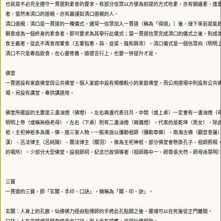
也就是不必完全遵守一貫道對素食的要求。有部分信眾以方便為前提的方式吃素，亦有鍋邊素、逢
者，當然未清口的道親，亦有嚴謹如清口道親的人。
清口道親：清口是一貫道的一種儀式，通常一信眾加入一貫道（稱為「得道」）後，接下來若是能
願意成為一個終身的素食者，即可要求為其舉行此儀式；當一貫道信眾完成清口的儀式之後，則成
食主義者，從此不再食用葷食（五葷指蔥、蒜、韭菜、薤和興渠）。清口儀式是一個信眾向（明明
清口不只是專指飲食，在心靈修養、道德言行上，也要一併提升才是。
佛堂
一貫道設有家庭佛堂與公共佛堂。個人家庭中設有規模較小的家庭佛堂，而公用道場中則設有公共
場，另設有講堂，專供講道用。
佛堂所擺設的主要是三盞油燈（佛燈），左右兩盞代表日月，中間（或上桌）一定會有一盞油燈（
明明上帝（或稱無極老母），左右（下桌）則有二盞油燈（兩儀燈），代表的是乾坤（男女），除
祇，主祀神祇多為儒、佛、道三家人物。一般來說以彌勒祖師（彌勒尊佛）、南海古佛（觀音菩薩
漢）、呂法律主（呂純陽）、關法律主（關羽），做為主祀神祇，部分佛堂會懸掛孔子、祖師照相
的場所）。少部分大型佛堂，設祖師祠，紀念已故領導者（祖師路中一、師尊張天然、師母孫慧明
三寶
一貫道的三寶，即「玄關、手印、口訣」，簡稱為「關、印、訣」。
玄關：人身上的孔竅，仙佛佛力經由點傳師的手將此孔點開之後，靈魂可以在死後從正門離開。