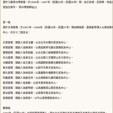
源於江蘇常州博德壇。於1946年－1947年（民國35年－民國36年）間，由王彰德、匡佩華、徐
堂設台南市。 常州博德網站[1]
發一組
源於天津道場，於1947年－1948年（民國36年－民國37年）間由韓雨霖、劉振魁等傳入以南投
中心，共分十二個支派：
天恩道場：開創人為祁玉鏞，以台北市木柵天恩宮為中心。
崇德道場：開創人為陳鴻珍，以南投縣草屯鎮光慧佛院為中心。
靈隱道場：開創人為李鈺銘，以台北縣三峽鎮靈隱寺為中心。
天元道場：開創人為張玉台，以台北縣三芝鄉屏山天元宮中心。
光耀道場：開創人為王連玉，以桃園縣新屋鄉光耀佛堂為中心。
奉天道場：開創人為徐燕妹，以新竹市奉天宮為中心。
德化道場：開創人為林廷材，以嘉義縣中埔鄉普化堂為中心。
同義道場：開創人為劉全祥，以台南縣新化鎮同義宮為中心。
慈濟道場：開創人為張勤，以佳冬慈濟堂為中心。
慧音道場：開創人為劉明德，以高雄縣岡山慧音堂為中心。
慈法道場：開創人為張瑞青，以屏東市慈法宮為中心。
晉德道場：開創人為郝金?，以竹山恩德佛堂為中心。
闡德組