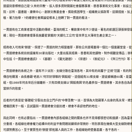
所有這些，應該說是為適應現代臺灣人的心理需求和不斷變化著的社會現實所作出的重要調整。與
道還刻意標榜自己是“入世的宗教”，投入很多資財開展社會服務事業、慈善事業和文化事業，如設
院、診所、圖書館、康樂中心，創辦文教基金會，獎助貧困學生，組織救災捐款等。這類措施，加
植、著力抬舉，?的確使社會輿論從根本上扭轉了對一貫道的看法。
一貫道有在工商業者當中活動的傳統，臺灣的輕工、餐飲業中有不少道徒。著名的航運巨頭張榮發是
親；現任一貫道總會理事長施慶星掌握的“天銀化工公司”是世界五大薄荷生產企業之一。
經商收入可用來“辦道”，保證了一貫道的財力相當雄厚，那些公共道場蓋得一個比一個富麗堂皇，
一貫道總會系統目前還擁有30家出版社，大量出版其經典、善書和其他讀物，制作視聽宣傳品；辦有
中包括《一貫道總會通訊》、《基礎》、《寶光建德》、《崇德》、《新紀元》、《萍江竹刊》等
一貫道總會的系統之外，還有不少派別、支線分散在臺灣各地，其中有的尚屬于“正統”范圍，有的則被
傳自哈爾濱、由長春籍“老前人”何宗好領導的“興毅組”，這個組有31條支線，道徒據稱達60萬，是
組，但1988年何去世后分崩離析，只有四條支線以“興毅南興”的名義參加一貫道總會，其余各自為
當排斥的態度。
后者的代表是從“基礎組”分裂出去自立門戶的“中華圣教”一派，首領為大陸籍軍人出身的馬永常，總
禮儀迥異于一般，且試圖與一貫道總會分庭抗禮，總會不承認他們的地位。
與此同時，也有必要指出，一貫道總會內部各組線之間的關系也并不見得都很密切和諧調。因為臺
分重視，各組線在總會權力結構中的利益平衡問題就顯得非常微妙，特別表現在幾條大型支線對總
可謂煞費苦心。至于實質性的“辦道”即拓展人員的工作，各組線始終壁壘甚嚴，各干各的。