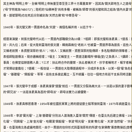
其主神為“明明上帝”，全稱“明明上帝無量至尊至圣三界十方萬靈真宰”，因其為“開天辟地生人之道母”
(“母”字特寫為“NB072”)；陪祀的“仙佛神圣”尚有多種，被稱為“師尊”的張光璧和與之結為“道內夫妻”的
善，道號慧明)也在死后分別被封為“天然古佛”和“中華圣母”。
1940年，張光璧又將一貫道命名為“天道”，兩個名稱并用，以迄于今。
經逐漸演變，到張光璧時代以后，一貫道內部職級分為10級：?祖師：即張光璧和孫素真；?道長：
封，共九位；后來，從大陸到臺灣的張文運、韓雨霖兩位“老前人”也被臺一貫道界尊為道長。這些人
又稱老前賢，系資歷深厚的“前人”；?前人：又稱前賢，資歷深厚的點傳師，多名點傳師的領導者；
表祖師點道傳法，現亦通稱經理；?壇主：又稱堂主，一貫道活動場所“佛壇(堂)”之負責人；?講師
事員：在佛堂協辦道務人員；?三才：扶乩時合作的靈媒，扶乩者稱天才，抄字者稱地才，報字者稱
才常擇幼童擔任；?道親：一般信徒。一貫道在大陸傳道過程中，分成許多支系，以某一個“壇”為名號
壇”、“基礎壇”、“興毅壇”，等等。這些支系彼此獨立，互不統屬，往往一個地方有若干支系同時活動
1947年，張光璧卒于成都，孫素真接掌“道盤”前后，一貫道又分裂為兩大派，一派是以張的妻子劉
的“師兄派”，一派是孫素真為首的“師母派”，師母派實力占據優勢。
1949年，孫素真移居香港，1954年被任國民黨軍上將的道徒劉士毅等接到臺灣，1975年病逝臺北
1946年，寧波“寶光壇”、上海“基礎壇”分別派人渡海進入臺灣“開荒”傳道，在臺北先后建立佛壇。194
化壇”、“同興壇”、上海“金光壇”、哈爾濱“興毅壇”、寧波“明光壇”、安東“教化壇”、天津“浩然壇”、“
臺，在臺灣南北各處遍地開花。由于一貫道的信仰形式與臺灣原有的所謂“在家佛教”棗齋教接近(齋