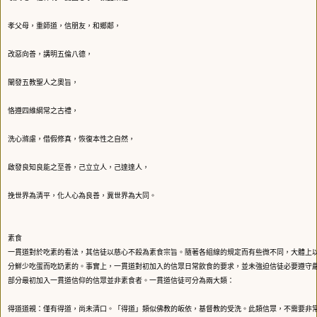
孝父母，重師道，信朋友，和鄉鄰，
改惡向善，講明五倫八德，
闡發五教聖人之奧旨，
恪遵四維綱常之古禮，
洗心滌慮，借假修真，恢復本性之自然，
啟發良知良能之至善，己立立人，己達達人，
挽世界為清平，化人心為良善，冀世界為大同。
素食
一貫道對於吃素的看法，其信徒以慈心不殺為素食宗旨。隨著各組線的規定而有些微不同，大體上
分鮮少吃蛋而吃奶素的。事實上，一貫道對初加入的信眾日常飲食的要求，並未強迫信徒必要遵守
部分最初加入一貫道信仰的信眾並非素食者。一貫道信徒可分為兩大類：
得道道親：僅有得道，尚未清口。「得道」類似佛教的皈依，基督教的受洗。此類信眾，不需要非