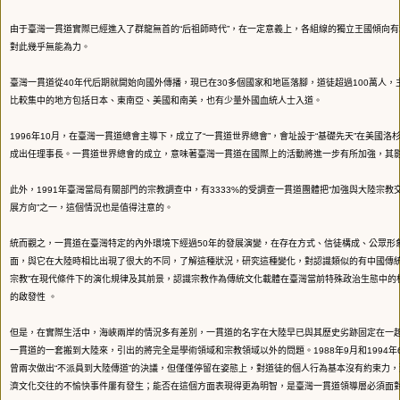
由于臺灣一貫道實際已經進入了群龍無首的“后祖師時代”，在一定意義上，各組線的獨立王國傾向
對此幾乎無能為力。
臺灣一貫道從40年代后期就開始向國外傳播，現已在30多個國家和地區落腳，道徒超過100萬人，
比較集中的地方包括日本、東南亞、美國和南美，也有少量外國血統人士入道。
1996年10月，在臺灣一貫道總會主導下，成立了“一貫道世界總會”，會址設于“基礎先天”在美國洛杉
成出任理事長。一貫道世界總會的成立，意味著臺灣一貫道在國際上的活動將進一步有所加強，其
此外，1991年臺灣當局有關部門的宗教調查中，有3333%的受調查一貫道團體把“加強與大陸宗教交
展方向”之一，這個情況也是值得注意的。
統而觀之，一貫道在臺灣特定的內外環境下經過50年的發展演變，在存在方式、信徒構成、公眾形
面，與它在大陸時相比出現了很大的不同，了解這種狀況，研究這種變化，對認識類似的有中國傳統
宗教”在現代條件下的演化規律及其前景，認識宗教作為傳統文化載體在臺灣當前特殊政治生態中的
的啟發性 。
但是，在實際生活中，海峽兩岸的情況多有差別，一貫道的名字在大陸早已與其歷史劣跡固定在一
一貫道的一套搬到大陸來，引出的將完全是學術領域和宗教領域以外的問題。1988年9月和1994
曾兩次做出“不派員到大陸傳道”的決議，但僅僅停留在姿態上，對道徒的個人行為基本沒有約束力
濟文化交往的不愉快事件屢有發生；能否在這個方面表現得更為明智，是臺灣一貫道領導層必須面