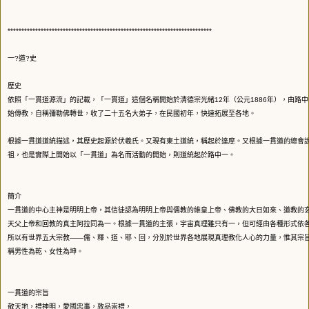
**************************************************************************
一?道?史
歷史
依照「一貫道源流」的記載，「一貫道」這個名稱開始於清德宗光緒12年（公元1886年），由路
始傳教，自稱彌勒佛轉世，收了二十五名大弟子，在民國初年，快速拓展至各地。
根據一貫道道統描述，其歷史起源於伏羲氏。又現有東土道統，稱起於達摩。又根據一貫道的總會
祖，也是實際上開始以「一貫道」為名而活動的開始，則道統起於路中一。
簡介
一貫道的中心主神是明明上帝，其信徒認為明明上帝與儒教的維皇上帝、佛教的大日如來、道教的
天父上帝和回教的真主阿拉同為一。根據一貫道的主張，宇宙真理雖只有一，但可經由各種形式依
所以有世界五大宗教——儒、釋、道、耶、回，分別於世界各地展現真理教化人心的力量，惟其宗
稱男性為乾、女性為坤。
一貫道的宗旨
敬天地，禮神明，愛國忠事，敦品崇禮，