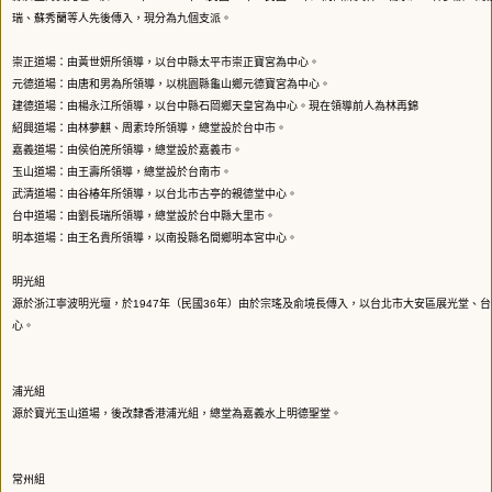
瑞、蘇秀蘭等人先後傳入，現分為九個支派。
崇正道場：由黃世妍所領導，以台中縣太平市崇正寶宮為中心。
元德道場：由唐和男為所領導，以桃園縣龜山鄉元德寶宮為中心。
建德道場：由楊永江所領導，以台中縣石岡鄉天皇宮為中心。現在領導前人為林再錦
紹興道場：由林夢麒、周素玲所領導，總堂設於台中市。
嘉義道場：由侯伯箎所領導，總堂設於嘉義市。
玉山道場：由王壽所領導，總堂設於台南市。
武清道場：由谷椿年所領導，以台北市古亭的親德堂中心。
台中道場：由劉長瑞所領導，總堂設於台中縣大里市。
明本道場：由王名貴所領導，以南投縣名間鄉明本宮中心。
明光組
源於浙江寧波明光壇，於1947年（民國36年）由於宗瑤及俞境長傳入，以台北市大安區展光堂、
心。
浦光組
源於寶光玉山道場，後改隸香港浦光組，總堂為嘉義水上明德聖堂。
常州組