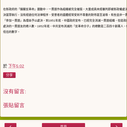
在新政府的「鎮壓反革命」運動中，一貫道作為組織被完全摧毀，大量成員未經審判即被新政權處
決當眾執行，沒有經過任何法律程序，受害者的遺體經常受到不尊重的對待甚至凌辱。有些並非一
「參加一貫道」為理由予以處決。到1951年底，中國政府宣布，已經完全消滅一貫道組織，但是政
處決的一貫道友的總人數。1952年底，中共宣布消滅的「反革命分子」的總數是二百四十餘萬人，
低估的數字。
於
下午5:02
分享
沒有留言:
張貼留言
‹
›
首頁