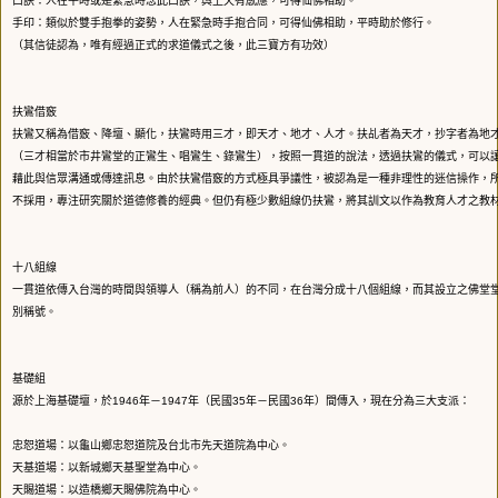
口訣：人在平時或是緊急時念此口訣，與上天有感應，可得仙佛相助。
手印：類似於雙手抱拳的姿勢，人在緊急時手抱合同，可得仙佛相助，平時助於修行。
（其信徒認為，唯有經過正式的求道儀式之後，此三寶方有功效）
扶鸞借竅
扶鸞又稱為借竅、降壇、顯化，扶鸞時用三才，即天才、地才、人才。扶乩者為天才，抄字者為地
（三才相當於市井鸞堂的正鸞生、唱鸞生、錄鸞生），按照一貫道的說法，透過扶鸞的儀式，可以
藉此與信眾溝通或傳達訊息。由於扶鸞借竅的方式極具爭議性，被認為是一種非理性的迷信操作，
不採用，專注研究關於道德修養的經典。但仍有極少數組線仍扶鸞，將其訓文以作為教育人才之教
十八組線
一貫道依傳入台灣的時間與領導人（稱為前人）的不同，在台灣分成十八個組線，而其設立之佛堂
別稱號。
基礎組
源於上海基礎壇，於1946年－1947年（民國35年－民國36年）間傳入，現在分為三大支派：
忠恕道場：以龜山鄉忠恕道院及台北市先天道院為中心。
天基道場：以新城鄉天基聖堂為中心。
天賜道場：以造橋鄉天賜佛院為中心。