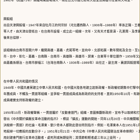
1982年（民國71年）由緬甸闡道場傳入，現在台北市通化街有天德堂及高雄市左營有天明堂。
興毅組
出自天津興毅壇，1947年來自牡丹江的何宗好（河北遷西縣人，1906年─1988年）率孫正陽、
等人才，由天津出發抵台，在台南市設壇，成立此一組線。次年，又有天才葛景濤、孔憲周、及李
後來台協辦。
該組線由台南市首開六甲，繼開高雄、嘉義、虎尾等地，並向中、北部拓展，數年間拓及全台，至19
市、台中、彰化、嘉義、台南縣、台南市、高雄縣、高雄市、屏東、台東等十單位運作。1959年又
由嘉義孫順治、台南市薛福三（台灣台南縣人，1936年─1989年）出任正、副主席，襄謀與毅道
在中華人民共和國的情況
1949年，中國共產黨建立中華人民共和國，在中國大陸各地建立起新政權。新政權初期集中打擊中
年團成員，不觸及一貫道等組織，並爭取一貫道成員成為新政府的支持者，直到1950年10月。有
成員確實支持新政權的建立。
1950年10月，新政權聲稱，一貫道屬於「反動會道門」組織，意圖推翻新政府，宣布予以取締和打
發出《中央關於鎮壓反革命活動的指示》，標誌「鎮反」運動的開始。同年12月20日，中共機關報
決取締一貫道》的社論。毛澤東、劉少奇本人都對此發出特別指示。例如，毛澤東本人在1951年1月
地殺掉一切應殺的反動分子。」1951年2月21日，中共公布《中華人民共和國懲治反革命條例》，
用封建會門進行反革命活動者，處死刑或無期徒刑；其情節較輕者處三年以上徒刑。」