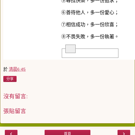
⑤尋找快樂，多一份追求；
⑥善待他人，多一份愛心；
⑦相信成功，多一份欣喜；
⑧不畏失敗，多一份執著。
於
清晨6:45
分享
沒有留言:
張貼留言
‹
›
首頁