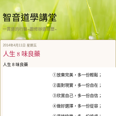
智音道學講堂
一貫道的行醫~跟修辦道經歷~
2014年4月11日 星期五
人生 8 味良藥
人生 8 味良藥
①放棄完美，多一份輕鬆；
②面對現實，多一份自在；
③欣賞自己，多一份自信；
④做好選擇，多一份從容；