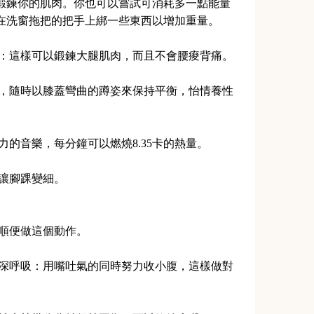
鍛鍊你的肌肉。你也可以嘗試可消耗多一點能量
在洗窗拖把的把手上綁一些東西以增加重量。
直：這樣可以鍛鍊大腿肌肉，而且不會腰痠背痛。
前，隨時以膝蓋彎曲的蹲姿來保持平衡，怡情養性
力的音樂，每分鐘可以燃燒8.35卡的熱量。
以讓腳踝變細。
以順便做這個動作。
，深呼吸：用嘴吐氣的同時努力收小腹，這樣做對