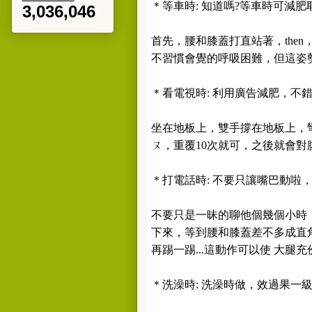
＊等車時: 知道嗎?等車時可減肥耶
3,036,046
首先，腰和膝蓋打直站著，the
不習慣會覺的呼吸困難，但這姿勢
＊看電視時: 利用廣告減肥，不錯吧.
坐在地板上，雙手撐在地板上，彎
ㄡ，重覆10次就可，之後就會對腹
＊打電話時: 不要只讓嘴巴動啦，順
不要只是一昧的聊他個幾個小時
下來，等到腰和膝蓋差不多成直
再踢一踢...這動作可以使 大腿充
＊洗澡時: 洗澡時做，效過果一級棒，讚啦