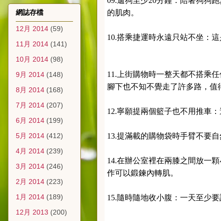
09.遛狗至少20分鐘：陪著狗
網誌存檔
的肌肉。
12月 2014
(59)
10.搭乘捷運時永遠只站不坐：
11月 2014
(141)
10月 2014
(98)
11.上街購物時一整天都不搭乘
9月 2014
(148)
腳下也不知不覺走了許多路，值
8月 2014
(168)
7月 2014
(207)
12.寧願提兩個籃子也不用推車
6月 2014
(199)
5月 2014
(412)
13.提滿載的購物袋時手臂不要
4月 2014
(239)
14.在辦公室裡在兩膝之間放一
3月 2014
(246)
作可以鍛鍊內轉肌。
2月 2014
(223)
1月 2014
(189)
15.隨時隨地收小腹：一天至少要
12月 2013
(200)