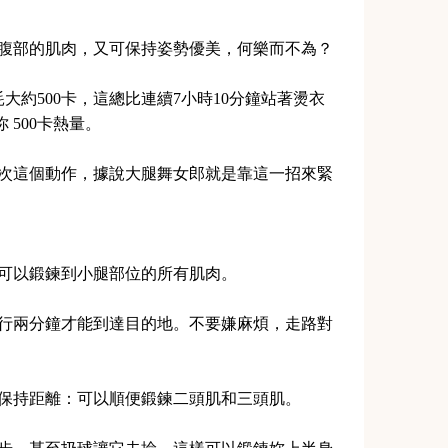
和腹部的肌肉，又可保持姿勢優美，何樂而不為？
耗大約500卡，這總比連續7小時10分鐘站著燙衣
500卡熱量。
幾次這個動作，據說大腿舞女郎就是靠這一招來緊
樣可以鍛鍊到小腿部位的所有肌肉。
步行兩分鐘才能到達目的地。不要嫌麻煩，走路對
意保持距離：可以順便鍛鍊二頭肌和三頭肌。