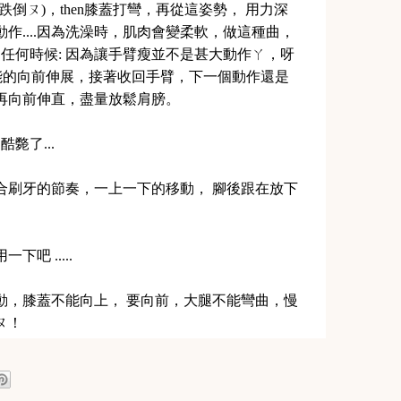
倒ㄡ)，then膝蓋打彎，再從這姿勢， 用力深
作....因為洗澡時，肌肉會變柔軟，做這種曲，
...任何時候: 因為讓手臂瘦並不是甚大動作ㄚ，呀
能的向前伸展，接著收回手臂，下一個動作還是
再向前伸直，盡量放鬆肩膀。
酷斃了...
合刷牙的節奏，一上一下的移動， 腳後跟在放下
吧 .....
動，膝蓋不能向上， 要向前，大腿不能彎曲，慢
ㄡ！