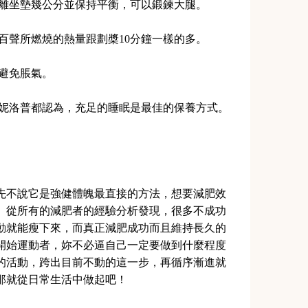
，離坐墊幾公分並保持平衡，可以鍛鍊大腿。
一百聲所燃燒的熱量跟劃槳10分鐘一樣的多。
，避免脹氣。
潘妮洛普都認為，充足的睡眠是最佳的保養方式。
先不說它是強健體魄最直接的方法，想要減肥效
。從所有的減肥者的經驗分析發現，很多不成功
動就能瘦下來，而真正減肥成功而且維持長久的
開始運動者，妳不必逼自己一定要做到什麼程度
的活動，跨出目前不動的這一步，再循序漸進就
那就從日常生活中做起吧！