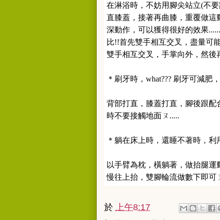
在淋浴時，不妨用腳尖站立(不要跌
直膝蓋，接著再曲膝，重覆做這動
深動作，可以獲得很好的效果...
比!!首先雙手相互交叉，盡量可
雙手相互交叉，手掌向外，然後
＊刷牙時，what??? 刷牙可減肥，
背部打直，膝蓋打直，腳後跟配
時不要接觸地面ㄡ.....
＊躺在床上時，還睡不著時，利用一下
以手臂為枕，橫躺著，做抬腿運
慢往上抬，雙腳輪流做數下即可
於
上午8:17