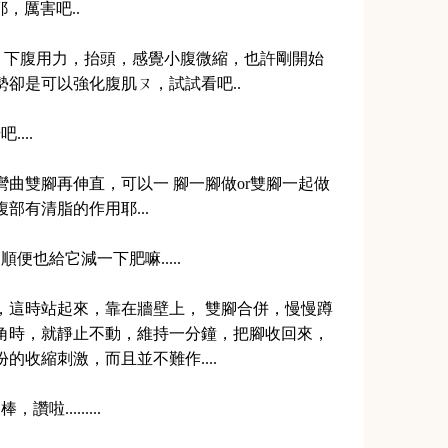
，厲害吧..
n，下腹用力，抬頭，感覺小腹微縮，也許剛開始
卻是可以強化腹肌ㄡ，試試看吧..
...
曲雙腳再伸直，可以一 腳一腳做or雙腳一起做
部有清脂的作用耶...
便也給它減一下肥嘛.....
，這時站起來，靠在牆壁上， 雙腳合併，慢慢蹲
角時，就靜止不動，維持一分鐘，把腳收回來，
份的收縮刺激，而且並不難作....
.........