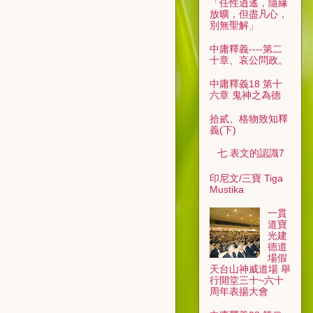
「任性逍遙，隨緣
放曠，但盡凡心，
別無聖解」
中庸釋義----第二
十章、哀公問政。
中庸釋義18 第十
六章 鬼神之為德
拾貳、格物致知釋
義(下)
七.表文的認識7
印尼文/三寶 Tiga
Mustika
一貫
道寶
光建
德道
場假
天台山神威道場 舉
行開堂三十~六十
周年表揚大會