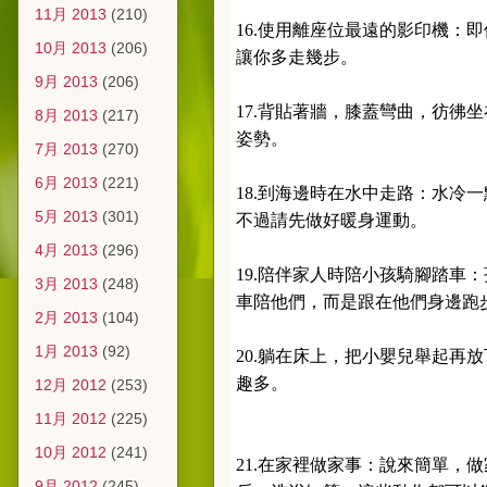
11月 2013
(210)
16.使用離座位最遠的影印機：
10月 2013
(206)
讓你多走幾步。
9月 2013
(206)
17.背貼著牆，膝蓋彎曲，彷彿
8月 2013
(217)
姿勢。
7月 2013
(270)
6月 2013
(221)
18.到海邊時在水中走路：水冷
5月 2013
(301)
不過請先做好暖身運動。
4月 2013
(296)
19.陪伴家人時陪小孩騎腳踏車
3月 2013
(248)
車陪他們，而是跟在他們身邊跑
2月 2013
(104)
1月 2013
(92)
20.躺在床上，把小嬰兒舉起再
趣多。
12月 2012
(253)
11月 2012
(225)
10月 2012
(241)
21.在家裡做家事：說來簡單，
9月 2012
(245)