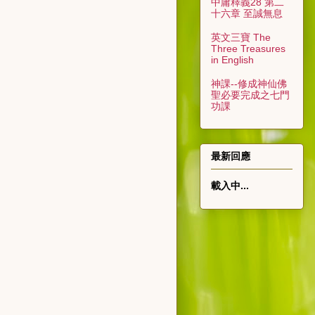
中庸釋義28 第二
十六章 至誠無息
英文三寶 The
Three Treasures
in English
神課--修成神仙佛
聖必要完成之七門
功課
最新回應
載入中...