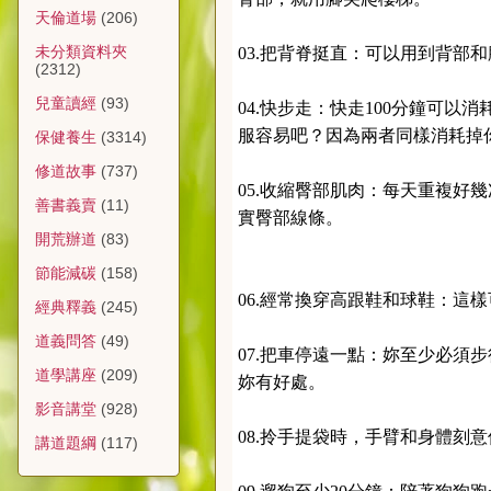
天倫道場
(206)
未分類資料夾
03.把背脊挺直：可以用到背部
(2312)
兒童讀經
(93)
04.快步走：快走100分鐘可以消
服容易吧？因為兩者同樣消耗掉你 
保健養生
(3314)
修道故事
(737)
05.收縮臀部肌肉：每天重複好
善書義賣
(11)
實臀部線條。
開荒辦道
(83)
節能減碳
(158)
06.經常換穿高跟鞋和球鞋：這
經典釋義
(245)
道義問答
(49)
07.把車停遠一點：妳至少必須
道學講座
(209)
妳有好處。
影音講堂
(928)
08.拎手提袋時，手臂和身體刻
講道題綱
(117)