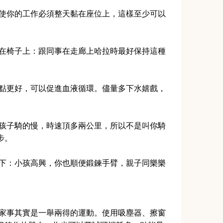
即使你的工作必須整天黏在座位上，這樣至少可以
坐在椅子上：跟同事在走廊上哈拉時最好保持這種
一點更好，可以促進血液循環。儘量多下水嬉戲，
：孩子騎的慢，時速頂多兩公里，所以不是叫你騎
步。
放下：小孩高興，你也順便鍛鍊手臂，親子同樂樂
做家事其實是一舉兩得的運動。使用吸塵器、擦窗