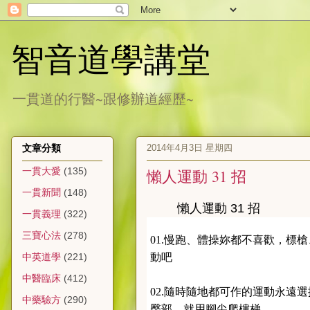
智音道學講堂
一貫道的行醫~跟修辦道經歷~
2014年4月3日 星期四
文章分類
一貫大愛
(135)
懶人運動 31 招
一貫新聞
(148)
懶人運動 31 招
一貫義理
(322)
三寶心法
(278)
01.慢跑、體操妳都不喜歡，標
動吧
中英道學
(221)
中醫臨床
(412)
02.隨時隨地都可作的運動永遠
中藥驗方
(290)
臀部，就用腳尖爬樓梯。