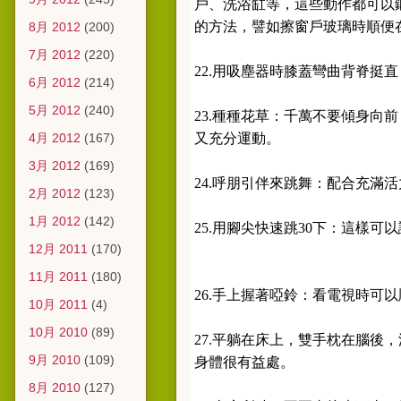
戶、洗浴缸等，這些動作都可以
的方法，譬如擦窗戶玻璃時順便
8月 2012
(200)
7月 2012
(220)
22.用吸塵器時膝蓋彎曲背脊挺
6月 2012
(214)
5月 2012
(240)
23.種種花草：千萬不要傾身向
4月 2012
(167)
又充分運動。
3月 2012
(169)
24.呼朋引伴來跳舞：配合充滿活
2月 2012
(123)
1月 2012
(142)
25.用腳尖快速跳30下：這樣可
12月 2011
(170)
11月 2011
(180)
26.手上握著啞鈴：看電視時可
10月 2011
(4)
10月 2010
(89)
27.平躺在床上，雙手枕在腦後
9月 2010
(109)
身體很有益處。
8月 2010
(127)