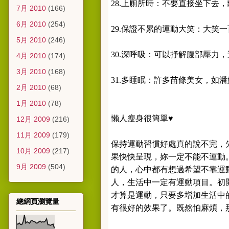
28.上廁所時：不要直接坐下去
7月 2010
(166)
6月 2010
(254)
29.保證不累的運動大笑：大笑
5月 2010
(246)
30.深呼吸：可以抒解腹部壓力
4月 2010
(174)
3月 2010
(168)
31.多睡眠：許多苗條美女，如
2月 2010
(68)
1月 2010
(78)
懶人瘦身很簡單♥
12月 2009
(216)
11月 2009
(179)
保持運動習慣好處真的說不完，
10月 2009
(217)
果快快呈現，妳一定不能不運動
9月 2009
(504)
的人，心中都有想過希望不靠運
人，生活中一定有運動項目。初
才算是運動，只要多增加生活中
總網頁瀏覽量
有很好的效果了。既然怕麻煩，