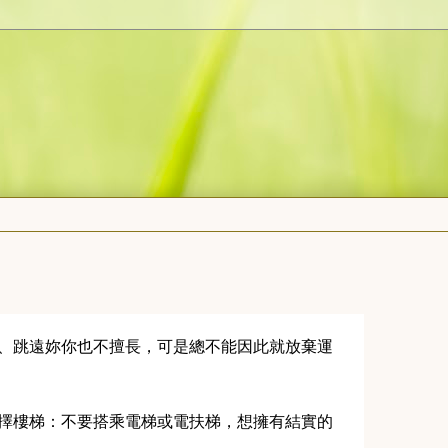
槍、跳遠妳你也不擅長，可是總不能因此就放棄運
選擇樓梯：不要搭乘電梯或電扶梯，想擁有結實的