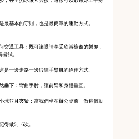
狗跑步，甚至扔球讓它去撿，這樣可以鍛鍊妳上半身
這是最基本的守則，也是最簡單的運動方式。
任何交通工具：既可讓眼睛享受欣賞櫥窗的樂趣，
得嘗試。
：這是一邊走路一邊鍛鍊手臂肌的絕佳方式。
自然垂下：彎曲手肘，讓前臂和身體垂直。
顆小球並且夾緊：當我們坐在辦公桌前，做這個動
記得做5、6次。