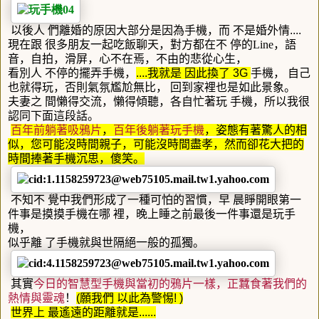
以後人 們離婚的原因大部分是因為手機，而 不是婚外情
....
現在跟 很多朋友一起吃飯聊天，對方都在不 停的
Line
，語
音，自拍，滑屏，心不在焉，不由的悲從心生，
看別人 不停的擺弄手機，
....
我就是 因此換了
3G
手機， 自己
也就得玩，否則氣氛尷尬無比， 回到家裡也是如此景象。
夫妻之 間懶得交流，懶得傾聽，各自忙著玩 手機，所以我很
認同下面這段話。
百年前躺著吸鴉片
，
百年後躺著玩手機
，姿態有著驚人的相
似，您可能沒時間親子，可能沒時間盡孝，然而卻花大把的
時間捧著手機沉思，傻笑。
不知不 覺中我們形成了一種可怕的習慣，早 晨睜開眼第一
件事是摸摸手機在哪 裡，晚上睡之前最後一件事還是玩手
機，
似乎離 了手機就與世隔絕一般的孤獨。
其實
今日的智慧型手機與當初的鴉片一樣，正蠶食著我們的
熱情與靈魂
！
(
願我們 以此為警惕
! )
世界上 最遙遠的距離就是
......