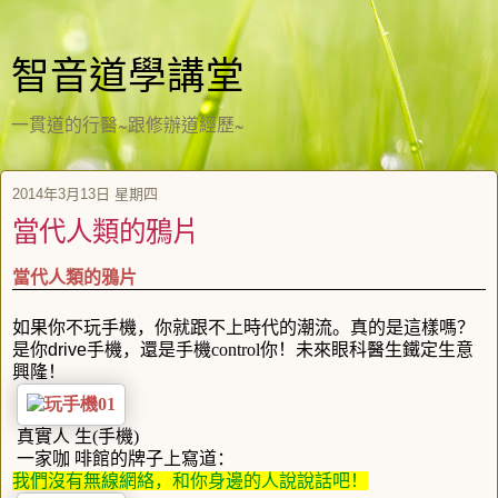
智音道學講堂
一貫道的行醫~跟修辦道經歷~
2014年3月13日 星期四
當代人類的鴉片
當代人類的鴉片
如果你不玩手機，你就跟不上時代的潮流。真的是這樣嗎？
是你
drive
手機，還是手機
control
你！未來眼科醫生鐵定生意
興隆！
真實人 生
(
手機
)
一家咖 啡館的牌子上寫道：
我們沒有無線網絡，和你身邊的人說說話吧！