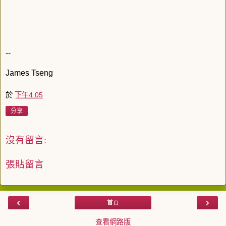
--
James Tseng
於
下午4:05
分享
沒有留言:
張貼留言
‹
›
首頁
查看網路版