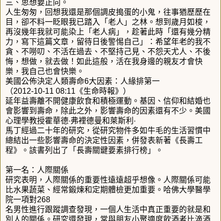
三、思想要正向。
人生匆匆，回想我還是那個調皮搗蛋的小鬼，往事猶歷歷在
目，卻不料一眨眼我已踏入「老人」之林。想到歲月如梭，
再沒幾年我就可能染上「老人病」，趁著此時「還有幾分精
力，寫下這篇文章，留待日後警惕自己」：希望年老的我不
貪、不嘮叨、不活在過去、不堅持己見、不怨天尤人、不後
悔，想做，就去做！如此這般，活在我身邊的親友才會快
樂，我自己也會快樂。
美國公佈決定人類壽命6大因素：人緣排第一
（2012-10-11 08:11《生命時報》）
延年益壽離不開健康飲食和積極運動。基因、信仰和結婚也
會影響到壽命，除此之外，影響壽命的因素還有不少。美國
心理學教授霍華德‧弗裡德曼和萊斯利‧
馬丁經過二十年的研究，從研究物件多如牛毛的生活習慣中
總結出一些影響壽命的決定性因素，併發表新著《長壽工
程》。該書列出了「長壽關鍵要素排行榜」。
第一名：人際關係
研究表明，人際關係的重要性遠遠超乎想像。人際關係可能
比水果蔬菜、經常鍛煉和定期體檢更加重要。哈佛大學醫學
院一項對268
名男性進行跟蹤調查發現，一個人生活中真正重要的就是和
別人的關係。研究還發現，常與朋友小聚適度飲酒者比滴酒