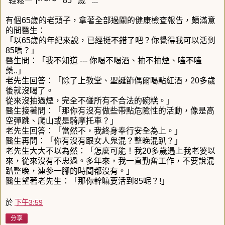
*輕鬆一下～～**85**歲**...*
有個65歲的老頭子，拿著全部過關的健康檢查報告，頗滿意
的問醫生：
「以65歲的年紀來說，已經挺不錯了吧？你覺得我可以活到
85嗎？」
醫生問：「我不知道 --- 你喝不喝酒、抽不抽煙、嗑不嗑
藥..」
老先生回答：「除了上教堂、聖誕節偶爾喝點紅酒，20多歲
後就沒喝了。
從來沒抽過煙，完全不碰所有不合法的碗糕。」
醫生接著問：「那你有沒有做些帶點危險性的活動，像是高
空彈跳、爬山或是騎摩托車？」
老先生回答：「當然不，我終身奉行安全為上。」
醫生再問：「你有沒有跟女人鬼混？整晚混趴？」
老先生大大不以為然：「怎麼可能！我20多歲遇上我老婆以
來，從來沒有不忠過。多年來，我一直勤奮工作，不要說混
趴整晚，連參一腳的時間都沒有。」
醫生望著老先生：「那你幹嘛要活到85呢？!」
於
下午3:59
分享