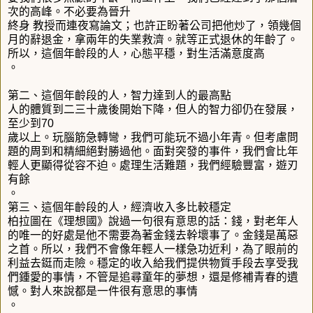
次的高峰。不必要為晉升
終身 教授而連夜寫論文；也許正盼著公司把他炒了，領幾個
月的辭退金，拿兩年的失業救濟。就等正式退休的年齡了。
所以，這個年齡段的人，心態平穩，對生活滿意度高
。
第二、這個年齡段的人，智力達到人的最高點
人的體質到二三十歲後開始下降，但人的智力卻仍在發展，
至少到70
歲以上。玩腦筋急轉彎，我們可能玩不過小年青。但考慮問
題的周到和精細絕對勝過他。面對突發的事件，我們會比年
輕人更顯得從容不迫。處理生活難題，我們經驗豐富，遊刃
有餘
。
第三、這個年齡段的人，經濟收入多比較穩定
柏拉圖在《理想國》說過一句很有意思的話：錢，對老年人
的唯一的好處是他不需要為著金錢去幹壞事了。金錢是萬惡
之首。所以，我們不會像年輕人一樣急功近利，為了眼前的
利益去鋌而走險。穩定的收入給我們提供物質手段去享受我
們鍾愛的事情，不管是追尋童年的夢想，還是修補青春的遺
憾。對人來說都是一件很有意思的事情
。