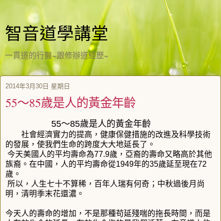
智音道學講堂
一貫道的行醫~跟修辦道經歷~
2014年3月30日 星期日
55～85歲是人的黃金年齡
55～85歲是人的黃金年齡
社會經濟實力的提高，健康保健措施的改進及科學技術
的發展，使我們生命的跨度大大地延長了。
今天美國人的平均壽命為77.9歲，亞裔的壽命又略高於其他
族裔。在中國，人的平均壽命從1949年的35歲延至現在72
歲。
所以，人生七十不算稀，百年人瑞有何奇；中秋過後月尚
明，清明季末花還濃。
今天人的壽命的增加，不是那種苟延殘喘的拖長時間，而是