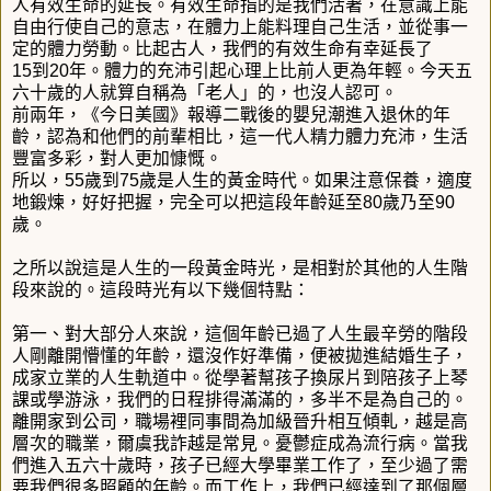
人有效生命的延長。有效生命指的是我們活著，在意識上能
自由行使自己的意志，在體力上能料理自己生活，並從事一
定的體力勞動。比起古人，我們的有效生命有幸延長了
15到20年。體力的充沛引起心理上比前人更為年輕。今天五
六十歲的人就算自稱為「老人」的，也沒人認可。
前兩年，《今日美國》報導二戰後的嬰兒潮進入退休的年
齡，認為和他們的前輩相比，這一代人精力體力充沛，生活
豐富多彩，對人更加慷慨。
所以，55歲到75歲是人生的黃金時代。如果注意保養，適度
地鍛煉，好好把握，完全可以把這段年齡延至80歲乃至90
歲。
之所以說這是人生的一段黃金時光，是相對於其他的人生階
段來說的。這段時光有以下幾個特點：
第一、對大部分人來說，這個年齡已過了人生最辛勞的階段
人剛離開懵懂的年齡，還沒作好準備，便被拋進結婚生子，
成家立業的人生軌道中。從學著幫孩子換尿片到陪孩子上琴
課或學游泳，我們的日程排得滿滿的，多半不是為自己的。
離開家到公司，職場裡同事間為加級晉升相互傾軋，越是高
層次的職業，爾虞我詐越是常見。憂鬱症成為流行病。當我
們進入五六十歲時，孩子已經大學畢業工作了，至少過了需
要我們很多照顧的年齡。而工作上，我們已經達到了那個層