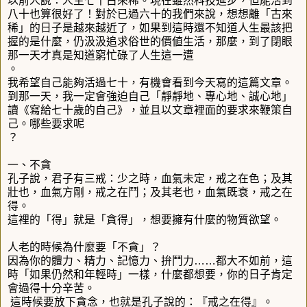
以前人說：人生七十古來稀。現在雖然科技進步，但能活到
八十也算很好了！對於已過六十的我們來說，想想離「古來
稀」的日子是越來越近了，如果到這時還不知道人生最該把
握的是什麼，仍汲汲追求俗世的價値生活，那麼，到了閉眼
那一天才真是知道窮忙碌了人生這一遭
。
我希望自己能夠活過七十，有機會看到今天寫的這篇文章。
到那一天，我一定會強迫自己「靜靜地、專心地、誠心地」
讀《寫給七十歲的自己》，並且以文章裡面的要求來鞭策自
己。哪些要求呢
？
一、不貪
孔子說，君子有三戒：少之時，血氣未定，戒之在色；及其
壯也，血氣方剛，戒之在鬥；及其老也，血氣既衰，戒之在
得。
這裡的「得」就是「貪得」，想要擁有什麼的物質欲望。
人老的時候為什麼要「不貪」？
因為你的體力、精力、記憶力、拚鬥力……都大不如前，這
時「如果仍然和年輕時」一樣，什麼都想要，你的日子肯定
會過得十分辛苦。
這時候要放下貪念，也就是孔子說的：『戒之在得』。