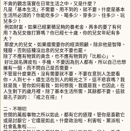
不貪的觀念落實在日常生活之中，又是什麼？
凡是「基本生活」不需要、用不到的，就不要。什麼是基本
生活所必須的？你能吃多少、喝多少、穿多少、住多少、玩
兒多少！
例如財富，如果已經累積足夠的養老金，再多的要了有何
用？為兒女做打算嗎？你已經七十歲，你的兒女年紀有多
大？
那麼大的兒女，如果還需要你的經濟照顧，除非他是智障、
殘廢，否則這種沒出息的兒女不要也罷。
除了不應有物質的貪念，也不應有物質的「比較心」。
好比說名牌皮包、手機，不要因為別人都有，所以自己也想
擁有一個，而不問自己是否需要。
不管是什麼東西，沒有需要就不要，不要在意別人怎麼看
你。人到七十，還生活在別人的眼光之下，這不悲哀嗎？我
就是我，管你如何看我、如何想我，我還是我。也因此，在
人生剩下的歲月裡，除了基本生活所需，其餘都不要，這就
是孔子說的：『戒之在得』！
二、不嘮叨
世間的萬般事物之所以如此，都有它的道理。管你是喜歡它
或是討厭它，它還是如此。什麼政治啦、利害啦、黨派啦、
社會亂象啦……