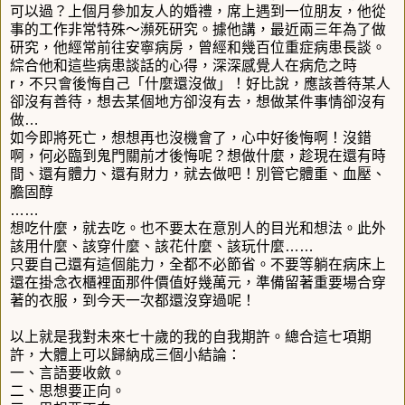
可以過？上個月參加友人的婚禮，席上遇到一位朋友，他從
事的工作非常特殊～瀕死研究。據他講，最近兩三年為了做
研究，他經常前往安寧病房，曾經和幾百位重症病患長談。
綜合他和這些病患談話的心得，深深感覺人在病危之時
r，不只會後悔自己「什麼還沒做」！好比說，應該善待某人
卻沒有善待，想去某個地方卻沒有去，想做某件事情卻沒有
做…
如今即將死亡，想想再也沒機會了，心中好後悔啊！沒錯
啊，何必臨到鬼門關前才後悔呢？想做什麼，趁現在還有時
間、還有體力、還有財力，就去做吧！別管它體重、血壓、
膽固醇
……
想吃什麼，就去吃。也不要太在意別人的目光和想法。此外
該用什麼、該穿什麼、該花什麼、該玩什麼……
只要自己還有這個能力，全都不必節省。不要等躺在病床上
還在掛念衣櫃裡面那件價值好幾萬元，準備留著重要場合穿
著的衣服，到今天一次都還沒穿過呢！
以上就是我對未來七十歲的我的自我期許。總合這七項期
許，大體上可以歸納成三個小結論：
一、言語要收斂。
二、思想要正向。