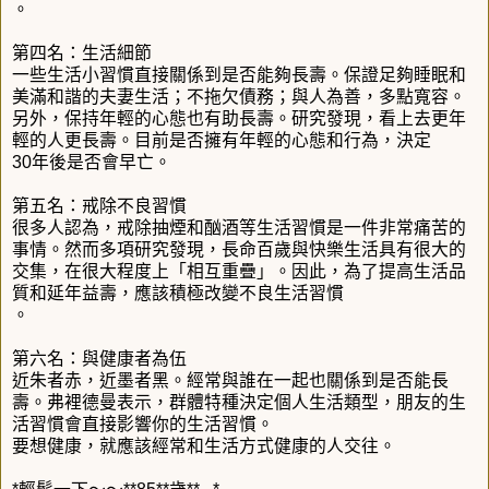
。
第四名：生活細節
一些生活小習慣直接關係到是否能夠長壽。保證足夠睡眠和
美滿和諧的夫妻生活；不拖欠債務；與人為善，多點寬容。
另外，保持年輕的心態也有助長壽。研究發現，看上去更年
輕的人更長壽。目前是否擁有年輕的心態和行為，決定
30年後是否會早亡。
第五名：戒除不良習慣
很多人認為，戒除抽煙和酗酒等生活習慣是一件非常痛苦的
事情。然而多項研究發現，長命百歲與快樂生活具有很大的
交集，在很大程度上「相互重疊」。因此，為了提高生活品
質和延年益壽，應該積極改變不良生活習慣
。
第六名：與健康者為伍
近朱者赤，近墨者黑。經常與誰在一起也關係到是否能長
壽。弗裡德曼表示，群體特種決定個人生活類型，朋友的生
活習慣會直接影響你的生活習慣。
要想健康，就應該經常和生活方式健康的人交往。