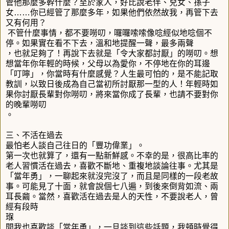
管他那麼多幹什麼？至於家人，好比說老伴、兒女、孫子
女……你已經管了那麼多年，如果他們依然故我，再管下去
又有何用？
不管什麼事情，都不要嘮叨，囉囉嗦嗦像唸經似地唸個不
停。如果實在看不下去，溫和地提醒一聲，最多兩聲
，也就足夠了！再說下去就是「令大家都討厭」的嘮叨。想
想當年你年輕的時候，父母以為愛你，不停地在你的耳邊
「叮嚀」，你當時有什麼感覺？人生最可怕的，是不能記取
教訓，以致日後成為自己當初所討厭那一型的人！年輕時如
果你討厭長輩對你嘮叨，將來當你成了長輩，也請不要對你
的晚輩嘮叨
。
三、不活在過去
最怕老人談自己往日的「豐功偉業」。
第一次也就算了，還有一點新鮮感。不幸的是，很高比率的
老人習慣活在過去，喜歡不斷地、重複地談論往事。尤其是
「當年勇」，一聊起來就沒完沒了，而且是同樣的一段老故
事。可能見了十面，就會說個七八遍，到後來倒背如流、兩
耳長繭。當然，喜歡活在過去是人的天性，不要說老人，曾
經有段時
𤦸
間我也喜歡談「當年勇」，一旦談到這些話題，我頓時覺得