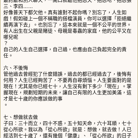
最討厭和別人聊天，一開口就聽他抱怨天、抱怨地、抱怨張
三、李四……
好像普天下都欠他。真有誰對不起你嗎？別忘了，人生如
戲！假如碰上一個不稱職的搭檔演員，你可以選擇「拒絕繼
續再演下去」。也別忘了，這本來就是一個不公平的世界。
有人出生在父親是賭徒、母親是毒蟲的家庭，他的公平又在
哪兒呢
？
自己的人生自己選擇，自己過，也應由自己負起完全的責
任。
六、不後悔
管他過去曾經犯了什麼錯誤，過去的都已經過去了，後悔有
何用？人生已經夠苦了，不要再自尋煩惱。人生要面對的是
現在！尤其是你已經七十，人生沒有剩下多少「現在」。掌
握現在，規劃短期的未來，讓自己有限的人生更加美滿，這
才是七十歲的你應該做的事
。
七、想做就去做
子曰：三十而立，四十不惑，五十知天命，六十耳順，七十
從心所欲。我以為「從心所欲」就是：想做，就去做！人已
經活到七十歲了，還有幾個「健康」、「從心所欲」的日子