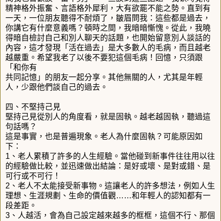
精神格外振奮、言語格外犀利，大有欲罷不能之勢。直到有
一天，一位朋友聽得不耐煩了，皺眉問我：這些都是過去，
你講它有什麼意義嗎？頓時之間，我暗暗慚愧。從此，我曉
得暗自檢討自己和別人聊天的話題，也開始留意別人談話的
內容，這才發現「活在過去」是大多數人的毛病，而且越老
越嚴重。希望我老了以後不要犯這個毛病！回憶，只須跟
「和你有
共同記憶」的朋友一起分享。其他無關的人，尤其是年輕
人，少跟他們談自己的過去。
四、不堅持己見
堅持己見從別人的角度看，就是固執。越老越固執，聽過這
句話嗎？
這是事實，也是普遍現象。老人為什麼固執？可能原因如
下：
1、老人累積了許多的人生經驗。當他碰到新事件往往用以往
的經驗做比較，並迅速做出結論：是好或壞、是對或錯、是
可行或不可行！
2、老人不太能接受新事物。這讓老人的許多想法，例如人生
理想、生涯規劃、生命的價值觀……和年輕人的認知都有一
段差距。
3、人越活，會為自己設定越來越多的框框，這個不行、那個