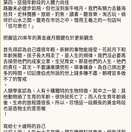
第四、這個年齡段的人體力尚佳
路雖未必健步如飛，但也沒到吳牛喘月。我們有精力去藝海
拾貝，史林攬勝。旅遊，釣魚，讀書，聽音樂，淘古玩，倘
佯於山水之間，獵奇在市坊之中。借用王羲之的一句話叫
「信可樂也！」
把握這20來年的黃金歲月關鍵在於更新觀念
首先得認為自己還很年輕。新鮮的事物能接受，花前月下和
年齡無關。孩子長大飛走了，是人生的規律。我們沒必要再
去操勞他們的成家立業，生兒育女。那是他們的人生，他們
的責任。其次，不要讓案牘勞形，瑣事纏身，為自己擠出更
多的時間。切記唐伯虎所說的世上錢多賺不盡，朝裡官多做
不了的警戒
。
人類學家認為，人有十種獨特的生物特徵。其中之一是：其
他動物過了生育的年齡，很快就死亡了；而人在生育年齡過
後，生命的旅程還很長。所以，珍惜這一段頗長的黃金時段
也是造物主的意思喔
！
寫給七十歲時的自己