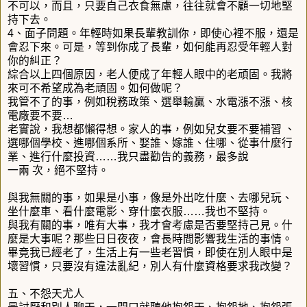
不可以，而且，只要自己衣食無慮，往往就會不顧一切地堅
持下去。
4、面子問題。年輕時如果長輩教訓你，即使心裡不服，還是
會忍下來。可是，等到你成了長輩，如何能再忍受年輕人對
你的糾正？
綜合以上四個原因，老人便成了年輕人眼中的老頑固。我將
來可不希望成為老頑固。如何做呢？
我管不了的事，例如稅務政策、選舉輸贏、水電漲不漲、核
電廠要不要…
老實說，我想都懶得想。家人的事，例如兒女要不要補習 、
選哪個學校、進哪個系所、娶誰、嫁誰、住哪、從事什麼行
業、進行什麼投資……我只盡勸告的義務，最多說
一兩 次，絕不堅持。
與我無關的事，如果是小事，像是外出吃什麼、去哪兒玩、
坐什麼車、看什麼電影、穿什麼衣服……我也不堅持。
與我有關的事，唯有大事，我才會考慮是否要堅持己見。什
麼是大事呢？那些日日夜夜，會長時間影響我生活的事情。
畢竟我已經老了，生活上有一些老習慣，即使在別人眼中是
壞習慣，只要沒有違法亂紀，別人有什麼資格要求我改變？
五、不怨天尤人