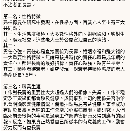
不沾者更長壽。
第二名：性格特徵
弗裡德曼在研究中發現，在性格方面，百歲老人至少有三大
共同點：
其一、生活態度積極，大多數性格外向、樂觀隨和，笑對生
活，廣泛社交。這些老人善於公開宣洩自己的情緒。
其二、
責任心強。責任心是直接關係到長壽、婚姻幸福和賺大錢的
一大重要性格特徵。無論是孩提時代的責任心還是成年期的
責任心，都是長壽的最好指標。責任心越強，越有益長壽。
其三，積極看待衰老。研究發現，對衰老持積極態度的老人
壽命延長7.5年。
第三名：職業生涯
工作對長壽的重要性大大超過人們的想像。失業、工作不穩
定及工資過低都會殃及健康。與同事及上司的關係是否融洽
也會明顯影響健康情況。偶爾拍點馬屁有益健康。事業成功
有助於長壽。乏味的工作會增加心臟病風險。據研究，人們
臨死前最後悔的事就是過勞工作既迫害健康又得到應有的回
報。反之，如果真正熱愛自己所從事的有意義的工作，勤奮
努力反而有益長壽