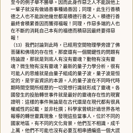
至今的例子舉不勝舉。因而此身作惡之人不能說他上
一輩子就沒有做過善事種過善因；同理，此生行善積
德之人也不能說他幾世都是積德行善之人。積德行善
最終會積累善因而獲得福報！同理，作惡多端的人也
在不斷的消耗自己本有的福德而積惡因最終要得惡
報！
（
）我們討論到此時，已經用空間物理學旁證了佛
13
菩薩和佛境的存在性，那麼還有一個關鍵性的問題有
待論證，那就是到底人有沒有靈魂？動物有沒有靈
魂？微生物有沒有靈魂？最新的量子力學分析，很有
可能人的思維就是由量子組成的量子波，量子波是恒
定的，是宇宙資訊的本源。人的量子波在不同時代時
期時間空間所經歷的一切受想行識就形成了靈魂。各
國發生的投胎轉世事件就是最好的靈魂存在性的現實
證明：這樣的事件無論是在古代還是在現代都有很具
權威性的記載，並非杜撰；科學家曾統計過世界各地
報導的轉世靈異現象，發現這些當事人，位於不同的
國家地區，有不同的文化背景，他們互不相識，成千
上萬，他們不可能也沒有必要互相串通編造一個大謊