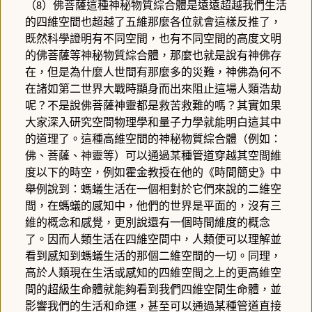
（
）佛菩薩這種神秘物質綜合體是遠遠超越我們生活
8
的四維空間也超越了五維那麼各位就會這樣反推了，
既然科學證明有不同空間，也有不同空間的高度文明
的佛菩薩等神秘物質綜合體，那麼也就是說有神佛存
在，但是為什麼人世間有那麼多的災難，神佛為何不
在諸如第二世界大戰時顯身而出來阻止這場人類浩劫
呢？不是說佛菩薩神靈都是救苦救難的嗎？其實如果
大家深入研究空間物理學和量子力學就能明白這其中
的道理了。這種高維空間的神秘物質綜合體（例如：
佛、菩薩、神靈等）可以通過某種管道穿越其空間維
度以下的時空，例如霍金教授在他的《時間簡史》中
舉例說到：螞蟻生活在一個相對於它們來說的二維空
間，在螞蟻的感知中，他們的世界是平面的，沒有三
維的概念和感覺，更別說還有一個時間維度的概念
了。因而人類生活在四維空間中，人類便可以理解並
看到感知到螞蟻生活的那個二維空間的一切。同理，
高於人類現在生活或感知的四維空間之上的更高維空
間的超級生命體就能夠看到我們四維空間生命體，並
影響我們的生活和命運，甚至可以通過某種管道直接