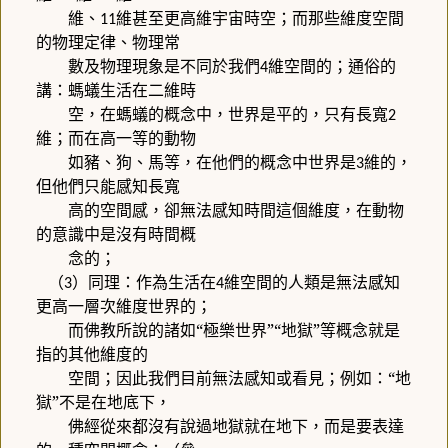
維、
維甚至更高維宇宙時空；而那些維度空間
11
的物理定律、物理常
數及物理現象是不同於我們
維空間的；通俗的
4
講：螞蟻生活在二維時
空，在螞蟻的概念中，世界是平的，只有長寬
2
維；而在高一等的動物
如豬、狗、馬等，在他們的概念中世界是
維的，
3
但他們只能感知長寬
高的空間感，卻無法感知時間這個維度，在動物
的意識中是沒有時間概
念的；
（
）同理：作為生活在
維空間的人類是無法感知
3
4
更高一層次維度世界的；
而佛教所說的諸如“極樂世界”“地獄”等概念就是
指的其他維度的
空間；因此我們目前無法感知或看見；例如：“地
獄”不是在地底下，
佛經從來都沒有說過地獄就在地下，而是要表達