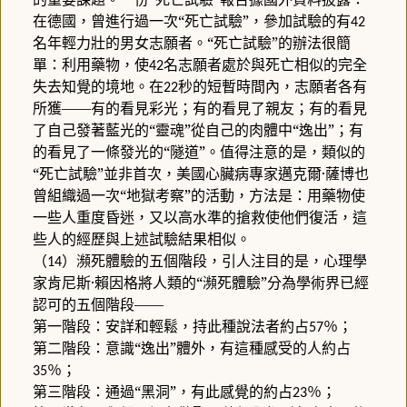
在德國，曾進行過一次“死亡試驗”，參加試驗的有
42
名年輕力壯的男女志願者。“死亡試驗”的辦法很簡
單：利用藥物，使
名志願者處於與死亡相似的完全
42
失去知覺的境地。在
秒的短暫時間內，志願者各有
22
所獲——有的看見彩光；有的看見了親友；有的看見
了自己發著藍光的“靈魂”從自己的肉體中“逸出”；有
的看見了一條發光的“隧道”。值得注意的是，類似的
“死亡試驗”並非首次，美國心臟病專家邁克爾·薩博也
曾組織過一次“地獄考察”的活動，方法是：用藥物使
一些人重度昏迷，又以高水準的搶救使他們復活，這
些人的經歷與上述試驗結果相似。
（
）瀕死體驗的五個階段，引人注目的是，心理學
14
家肯尼斯·賴因格將人類的“瀕死體驗”分為學術界已經
認可的五個階段——
第一階段：安詳和輕鬆，持此種說法者約占
％；
57
第二階段：意識“逸出”體外，有這種感受的人約占
％；
35
第三階段：通過“黑洞”，有此感覺的約占
％；
23