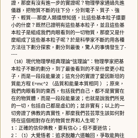
證，那麼有沒有進一步的實證呢？物理學家通過先進
儀器，把物質不斷的往下分，分到電子、質子、強
子、輕質
那麼人類還想知道，比這些基本粒子還要
----
小的什麼？既然已證明有這些基本粒子，並且這些基
本粒子是組成我們肉眼看到的一切物質，那麼又是什
麼組成了這些基本粒子呢？於是科學家不斷的用各種
方法往下劃分探索，劃分到最後，驚人的事情發生了
-
----
（
）現代物理學經典理論“弦理論”：物理學家把基
18
本粒子不斷的劃分，到了最後看到的不是什麼更小粒
子，而是一段段能量波；這充分的實證了愛因斯坦的
質能方程
（品質和能量本質相同
）；原來，
E=mc^2
我們肉眼看到的東西，包括我們自己，都不是實實在
在的物質體，而是一段段能量波；也就是說我們所見
的一切，包括自己都是虛幻的；並非實有；以上的一
切旁證了佛教的真實性，那麼我們芸芸眾生該如何對
待在這個相對存在的物質世界和人生呢？
：正確的信仰佛教，要有信心；但不要迷信；
1
：（
）大覺悟者：追求脫離六道輪回，爭取能夠往
2
1