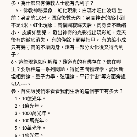
多，為什麼只有佛教人士能有舍利子？
、佛教神秘景象：虹化現象：白瑪才旺仁波切
生
5
前：身高約
米，圓寂後數天內：身高神奇的縮小到
1.8
不足
米。虹化現象：高僧圓寂歸天后，肉身會不斷縮
1
小，
皮膚如嬰兒，
發出神奇的光彩或出現彩虹，幾天
後有的徹底消失，
有的僅餘下頭髮指甲，
有的縮小成
只有幾寸高的不壞肉身，還有一部分火化後又得舍利
子。
、這些現象如何解釋？難道真的有佛存在？佛在哪
6
里？要解釋這一系列問題，得從空間物理學、愛因斯
坦相對論、量子力學、弦理論、平行宇宙”等方面旁證
切入
。
----
參、首先讓我們來看看我們生活的這個宇宙有多大？
、
億光年。
1
10
、
億光年。
2
1
、
萬光年。
3
1000
、
萬光年。
4
100
、
萬光年。
5
10
、
萬光年。
6
1