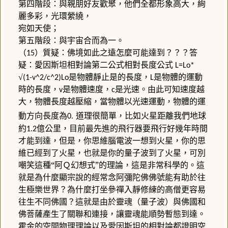
第四階段：與親朋好友歡聚，他們全都形象高大，絢
麗多彩，光環縈繞，
宛如天使；
第五階段：與宇宙合而為一。
（
）質疑：佛境如此之遠怎麼可能達到？？？答
15
疑：愛因斯坦相對論第二公式相對長度公式
L=Lo*
√
是物體靜止是的長度，
是物體的運動
(1-v^2/c^2)Lo
L
時的長度，
是物體速度，
是光速。由此可知速度越
v
c
大，物體長度越壓縮，當物體以光速運動，物體的運
動方向長度為
道理很簡單，比如火星距離我們地球
0.
約
億公里，目前最先進的飛行器要飛行好幾年時間
1.2
才能到達，但是，你思維腦電波一想到火星，你的思
維已經到了火星，也就是你的量子波到了火星，可別
嘲笑這種“阿Ｑ幻想式”的理論，這是非常科學的。這
就是為什麼顯宗說的經常念阿彌陀佛佛號能有助於往
生極樂世界？為什麼打坐參禪入靜修練的高僧更容易
往生不同佛國？這就是由於靈魂（量子波）與佛國和
佛菩薩產生了關聯和連接，讓靈魂能順勢暫態到達。
霍金的空間物理理論以及愛因斯坦的相對論都證明空