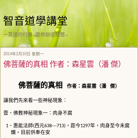
智音道學講堂
一貫道的行醫~跟修辦道經歷~
2014年2月10日 星期一
佛菩薩的真相 作者：森星雲（潘 傑）
佛菩薩的真相
作者：森星雲（潘
傑）
讓我們先來看一些神秘現象：
壹、佛教神秘現象一：肉身不腐
、惠能法師
西元
—
，距今
年，肉身至今未腐
1
(
638
713)
1297
爛，目前供奉在安