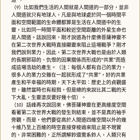
（
）比如我們生活的人間就是人間道的一部分，並非
9
人間道就只有地球人，凡是與地球處於同一個時間平
面和空間範圍的生命體都算是生活在人間道中的生
靈，比如同一時間平面和較近空間距離的外星生命也
是人間道。話說回來，剛才說道為什麼佛菩薩神靈不
在第二次世界大戰時直接顯靈來阻止這場戰爭？剛才
我們說到業力，因此，第二次世界大戰也是由於人類
的長期邪惡的、仇恨的因果關係而形成的“共業”而造
成這場浩劫的產生。（注：每個人都有自己的業力，
很多人的業力交雜在一起就形成了“共業”，好的共業
產生和平幸福的時期，天下太平如：歷史上的貞觀盛
世，雖然當時也有殺戮，但是總的來說比其二戰的天
下大亂，生靈塗炭要好幾十倍）。
（
）話峰再次說回來，佛菩薩神靈在更高維度空間
10
看著第二次世界大戰的發生到結束，並不是真的袖手
旁觀，而是，他們要從高於人間道四維空間以外的幾
十維乃至上百維的時空直接穿梭過來阻止是不現實
的，非常困難的，正所謂解鈴還需系鈴人，人類只有