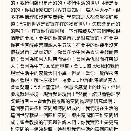
的，我們個體也是虛幻的，我們生活的世界同樣是虛
幻的，你我所感知的世界其實如同一場人生大夢”，很
多不明佛理和沒有空間物理學常識之人都會覺得好笑
道：“這個世界是實實在在的物質世界，怎麼會是虛幻
的呢？”，其實你仔細回想一下昨晚或以前某個時候很
清晰的夢境，夢中的你感覺自己是很真實的，在夢中
你有也有酸甜苦辣咸人生五味；在夢中的你幾乎沒有
懷疑過自己是虛幻的；你會在夢中因為丟失金錢而懊
惱；會因為和戀人吵架而傷心；會因為仇恨而打架殺
人；會因為中了
萬而興奮，會……如此種種和我們
500
現實生活中的感覺大同小異，但是，當你一覺醒來時
你才發現，哦～原來是一場夢……也許此時還是有人
會質疑道：“以上僅僅是一個意念感覺上的比喻，但是
夢境就是夢境，現實就是現實！”然而，諾貝爾物理學
獎獲得者
霍金教授最新的空間物理學研究證明：
――
這個宇宙是多維空間和時間組成的，我們現在生活的
這個世界就是一個四維空間，即由時間和三維空間組
成；霍金教授的研究還告訴人們：你我實際上是更高
維空間的一個映射體，映射到我們生活的這個四維世