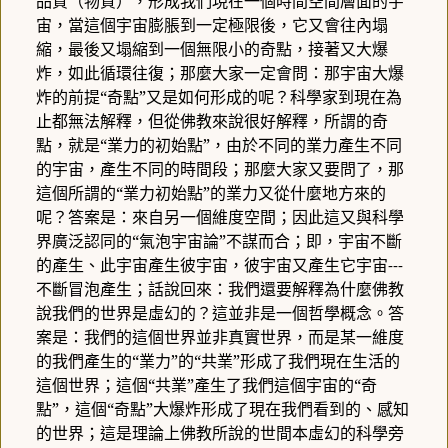
品質（物質），形成我們現在一個時間空間層面的宇
宙，當這個宇宙膨脹到一定極限後，它又會往內塌
縮，最後又塌縮到一個無限小的奇點，接著又大爆
炸，如此循環往復；那麼大家一定會問：那宇宙大爆
炸的前提“奇點”又是如何形成的呢？科學家到現在為
止都無法解釋，但從佛教來說很好解釋，所謂的奇
點，就是“業力的初始點”，由於不同的業力產生不同
的宇宙，產生不同的時間段；那麼大家又要問了，那
這個所謂的“業力初始點”的業力又從什麼地方來的
呢？答案是：來自另一個維度空間；因此這又與科學
界廣泛認同的“氣泡宇宙論”不謀而合；即，宇宙不斷
的產生、此宇宙產生彼宇宙，彼宇宙又產生它宇宙
---
不斷冒泡產生；話說回來：我們還要解釋為什麼佛教
說我們的世界是虛幻的？這並非是一個哲學概念。答
案是：我們的這個世界並非真實世界，而是某一維度
的我們產生的“業力”的“共業”形成了我們現在生活的
這個世界；這個“共業”產生了我們這個宇宙的“奇
點”，這個“奇點”大爆炸形成了現在我們看到的、感知
的世界；這是理論上佛教所說的世間本虛幻的科學旁