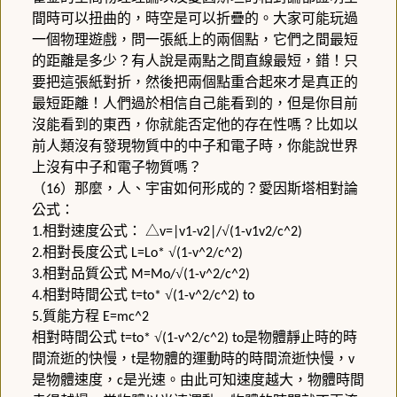
間時可以扭曲的，時空是可以折疊的。大家可能玩過
一個物理遊戲，問一張紙上的兩個點，它們之間最短
的距離是多少？有人說是兩點之間直線最短，錯！只
要把這張紙對折，然後把兩個點重合起來才是真正的
最短距離！人們過於相信自己能看到的，但是你目前
沒能看到的東西，你就能否定他的存在性嗎？比如以
前人類沒有發現物質中的中子和電子時，你能說世界
上沒有中子和電子物質嗎？
（
）那麼，人、宇宙如何形成的？愛因斯塔相對論
16
公式：
相對速度公式：
△
√
1.
v=|v1-v2|/
(1-v1v2/c^2)
相對長度公式
√
2.
L=Lo*
(1-v^2/c^2)
相對品質公式
√
3.
M=Mo/
(1-v^2/c^2)
相對時間公式
√
4.
t=to*
(1-v^2/c^2) to
質能方程
5.
E=mc^2
相對時間公式
√
是物體靜止時的時
t=to*
(1-v^2/c^2) to
間流逝的快慢，
是物體的運動時的時間流逝快慢，
t
v
是物體速度，
是光速。由此可知速度越大，物體時間
c