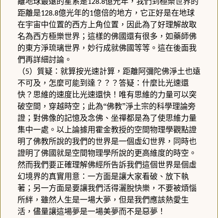
離地球最遠的星系是
億光年，我們到極樂世界的
128.8
距離是
億光年的
億倍的地方，它正好是在地球
128.8
1
在宇宙中位置的西方上角位置，因此為了好理解故取
名為西方極樂世界；這樣的佛國還有很多，如藥師佛
的東方淨琉璃世界，妙行成就佛國等等。這在後面我
們再詳細討論。
（
）質疑：就算按光速計算，距離阿彌陀佛淨土也遠
5
不可及，怎麼可能到達？？？答疑：什麼比光速還
快？思維的速度比光速還快！唯有思維的力量可以突
破空間，穿越時空；此為“佛教”淨土宗的科學理論旁
證；對佛像的記憶及念佛、坐禪都是為了使思維力量
集中一處。以上論據用霍金教授的空間物理學觀點證
明了佛教所說的我們的世界是一個虛幻世界，同時也
證明了佛國就是空間物理學所說的更高維度的時空。
然而我們要正確理解佛經所告訴我們這個世界是個虛
幻境界的真實用意：一方面是讓大家看破、放下執
著；另一方面是要讓我們活得灑脫快樂，不要被煩惱
所絆，雖然人生是一場大夢，但是我們應該熱愛生
活，儘量讓這場夢是一場美夢而不是惡夢！