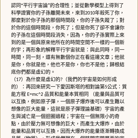
認同“平行宇宙論”的合理性；並從數學模型上得到了
科學證實你的子孫離開未來，來到
年殺死了你，
2010
那麼對於你子孫的那個時間段，你的子孫失蹤了；對
於你的這個時間段，你死了；但是你死了卻不會讓你
的子孫在這個時間段消失，因為，你的子孫實際上來
到的是一個與原來他所在的時間空間不一樣的一個新
的宇；再形象的解釋平行宇宙就是：與此同時，同一
時間，同一刻，還有無數個你正在看這邊文章；他就
是你，你就是他，他也不是你，你也不是他；歸根結
底你們都是虛幻的。
（
）為什麼是虛幻的
（我們的宇宙是如何形成
17
?
的）：再回來研究一下愛因斯塔的相對論第
公式：質
5
能方程
品質和能量本質相同
（能量與品質可
E=mc^2
以互換，例如原子彈，一個原子爆炸後可以產生難以
想像的巨大能量，這就是原子彈理論基礎）宇宙的產
生與滅亡是一個迴圈過程；宇宙在一個無限小的奇
點，由於壓力無可想像的巨大，而產生大爆炸，由於
能量和品質可以互換，因而大爆炸的能量逐漸轉換成