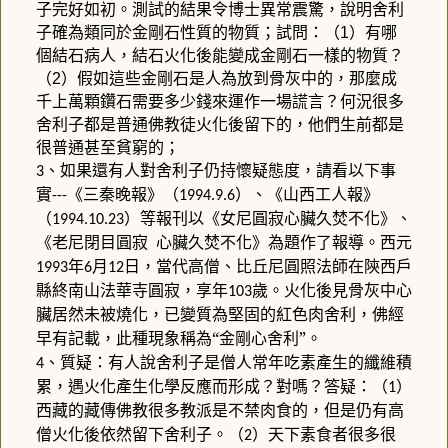
子完好如初。測試的結果令博士異常震驚，說明舍利
子確為類同於金剛石性質的物質；試問：（
）有哪
1
個結石病人，結石火化後能變成金剛石一樣的物質？
（
）假如這些金剛石是人為放到骨灰中的，那麼成
2
千上萬顆鑽石需要多少錢來運作一場謊言？何況很多
舍利子都是普通佛教徒火化後留下的，他們生前都是
很普通甚至貧窮的；
、如果還有人對舍利子仍持懷疑態度，請看以下事
3
實
《三秦晚報》（
）、《山西工人報》
---
1994.9.6
（
）等報刊以《女尼圓寂心臟久焚不化》、
1994.10.23
《老尼閉目圓寂
心臟久焚不化》為題作了報導。西元
年
月
日，當代高僧、比丘尼圓照法師在陝西戶
1993
6
12
縣終南山法華寺圓寂，享年
歲。火化後見骨灰中心
103
臟居然未被燒化，已變質為堅固的紅色肉舍利，佛經
早有記載，此種現象稱為“金剛心舍利”。
、質疑：有人說舍利子是僧人常年吃素產生的纖維積
4
累，遇火化產生化學反應而形成？對嗎？答疑：（
）
1
西藏的藏傳佛教很多教派是不禁肉食的，但是仍有高
僧火化後依然留下舍利子。（
）天下素食者很多很
2