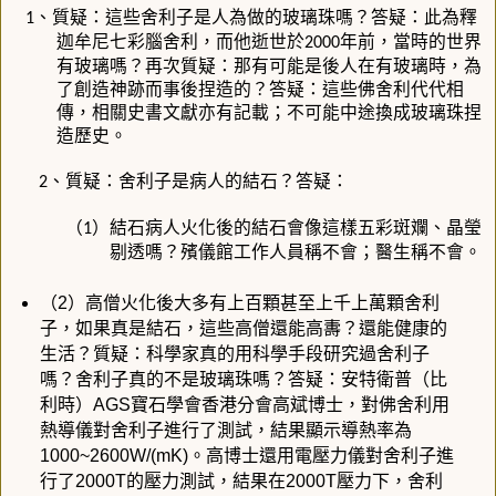
、質疑：這些舍利子是人為做的玻璃珠嗎？答疑：此為釋
1
迦牟尼七彩腦舍利，而他逝世於
年前，當時的世界
2000
有玻璃嗎？再次質疑：那有可能是後人在有玻璃時，為
了創造神跡而事後捏造的？答疑：這些佛舍利代代相
傳，相關史書文獻亦有記載；不可能中途換成玻璃珠捏
造歷史。
、質疑：舍利子是病人的結石？答疑：
2
（
）結石病人火化後的結石會像這樣五彩斑斕、晶瑩
1
剔透嗎？殯儀館工作人員稱不會；醫生稱不會。
（
）高僧火化後大多有上百顆甚至上千上萬顆舍利
2
子，如果真是結石，這些高僧還能高夀？還能健康的
生活？質疑：科學家真的用科學手段研究過舍利子
嗎？舍利子真的不是玻璃珠嗎？答疑：安特衛普（比
利時）
寶石學會香港分會高斌博士，對佛舍利用
AGS
熱導儀對舍利子進行了測試，結果顯示導熱率為
。高博士還用電壓力儀對舍利子進
1000~2600W/(mK)
行了
的壓力測試，結果在
壓力下，舍利
2000T
2000T