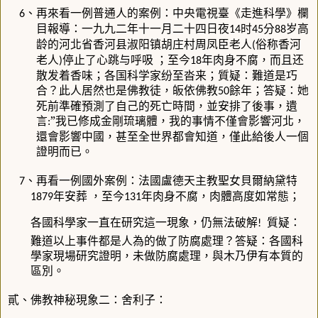
、再來看一例普通人的案例：中央電視臺《走進科學》欄
6
目報導：一九九二年十一月二十四日夜
时
分
岁高
14
45
88
龄的河北省香河县淑阳镇胡庄村周凤臣老人
俗称香河
(
老人
停止了心跳与呼吸
；至今
年肉身不腐，而且还
)
18
散发着香味；各国科学家纷至沓来；質疑：難道是巧
合？此人居然也是佛教徒，皈依佛教
餘年；答疑：她
50
死前準確預測了自己的死亡時間，並安排了後事，遺
言
”我已修成金剛琉璃體，我的事情不僅會影響河北，
:
還會影響中國，甚至全世界都會知道，僅此給後人一個
證明而已。
、再看一例國外案例：法國盧德天主教聖女貝爾納黛特
7
年安葬
，至今
年肉身不腐，肉體高度如常態；
1879
131
各國科學家一直在研究這一現象，仍無法破解
質疑：
!
難道以上事件都是人為的做了防腐處理？答疑：各國科
學家現場研究證明，未做防腐處理，與木乃伊有本質的
區別。
貳、佛教神秘現象二：舍利子：