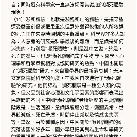
言；同時還有科學家一直無法揭開其謎底的瀕死體驗
現象！
（
）瀕死體驗，也就是瀕臨死亡的體驗，是指某些
14
遭受嚴重創傷或罹患重疾但意外獲得恢復的人所敘述
的死亡正在來臨時深刻的主觀體驗。
科學界許多人認
為：人意識的研究是科學最後的難題，而意識是如何
消失的，特別是“瀕死體驗”，則是謎中之謎。於是，
死亡的發生，也即“瀕死體驗”成了生物
學、醫學、心
理學和哲學單獨相對或協同研究的熱點。中國也開展
了“瀕死體驗”研究。來自醫學界的最新消息稱：天津
安定醫院從科學的角度，在我國首次進行了“瀕死體
驗”的研究。他們認為，瀕死體驗是一種全人類的現
象，但又受到社會心理和文化等因素的影響而表現出
民族間的不同。中國“瀕死體驗”者所經歷的主要體驗
階段是：生活回顧、意識與軀體分離、軀體異常、世
界毀滅感、死亡矛盾、時間停止感以及情感喪失等
等。當然，由於種種原因，中國關於“瀕死體驗”的研
究落後國外好多年，國外早已把其列為生命科學研究
的重要課題。一份“死亡試驗”報告據國外資料披露：