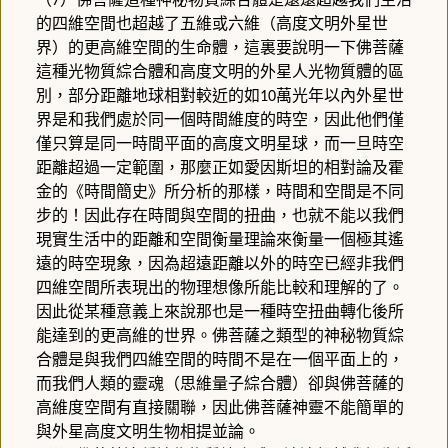
7
的四維空間也超越了五維或六維（高度文明外星世
界）的更高維空間的生命體，這裏要說明一下佛菩薩
這種光物質綜合體和高度文明的外星人光物質體的區
別，部分距離地球相對較近的如
萬光年以內外星世
10
界是和我們處於同一個時間維度的時空，因此他們僅
僅只算是同一時間平面的高度文明星球，而一旦時空
距離超過一定範圍，那麼正如愛因斯坦的相對論及霍
金的《時間簡史》所分析的那樣，時間和空間是不同
步的！因此存在時間與空間的扭曲，也就不能以我們
現實生活中的距離和空間衡量理論來衡量一個極其遙
遠的時空現象，因為超遠距離以外的時空已經非我們
四維空間所表現出的物理想像所能比較和理解的了。
因此從某種意義上來說那也是一種時空扭曲轉化後所
能達到的更高維的世界。佛菩薩之類型的神秘物質綜
合體是與我們四維空間的時間不是在一個平面上的，
而我們人類的靈魂（思維量子綜合體）卻與佛菩薩的
高維度空間有直接關聯，因此佛菩薩神靈不能簡單的
與外星高度文明生物相提並論。