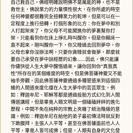
自己救自己，佛經明確說明佛不是萬能的神，也不是
救世主，佛說業力的力量慣性很大，在你所處的時空
任何神靈都很難完全扭轉業力的乾坤，但是可以在一
定程度上進行扭轉，打個形象的比方：你在夢中和別
人打起架來了，你父母不可能闖進你的夢裏幫你打
架，只能看到你在床上掙扎時叫醒你。但是你賴床一
直不起來，剛叫醒你一下，你又睡過去回到夢中，你
父母也拿你沒辦法啊，只要你貪睡就會做夢，那麼就
要自己承受在夢中說經歷的幻象……因此，佛只能讓
你儘快從人生大夢中醒悟過來。讓你回到你“真我真
性”所存在的某個維度的時空。但是佛菩薩神靈又不能
袖手旁觀，因此佛菩薩神靈通過多種管道來到這個四
維的人間道來度化還在人生大夢中的芸芸眾生。例
如：釋迦牟尼、耶穌等都是通過投胎方式幻化到人間
傳道講經，但是畢竟人類文明是一個磕磕絆絆的進化
歷程，中間不免在純粹的宗教上夾雜了統治階級的意
識。例如：釋迦牟尼在給他的弟子最初傳法時就反對
下跪膜拜，主張人人平等，甚至在佛菩薩面前也人人
平等，畢竟人皆可成佛；但是，人類有自身的文化發