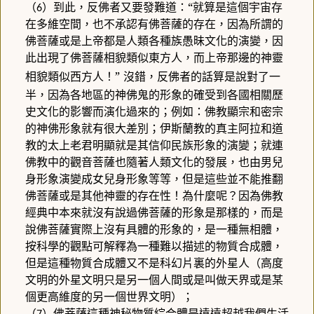
（
）到此，反佛者又要發難道：“就算是這個宇宙存
6
在多維空間，也不承認有佛菩薩的存在，因為所謂的
佛菩薩或是上帝都是人類各種族愚昧文化的演變，因
此出現了佛菩薩相貌類似東方人，而上帝那邊的神靈
相貌類似西方人！”
沒錯，反佛者的話算是說對了一
半，因為各地區的神佛鬼的形象的確受到各國相關歷
史文化的影響而演化過來的；例如：佛教顯宗和密宗
的神佛形象就有很大差別；伊斯蘭教的真主阿拉和道
教的太上老君明顯就是其信仰民族形象的演變；就連
佛教中的觀音菩薩也隨著人類文化的發展，也由男兒
身形象演變成女兒身形象等等，但是這些並不能推翻
佛菩薩或是其他神靈的存在性！為什麼呢？因為佛教
經典中本來就沒有說過佛菩薩的形象是那樣的，而是
說佛菩薩實際上沒有具體的形象的，是一種無相體，
按科學的觀點可解釋為一種難以描述的物質合成體，
但是這種物質合成體又不是科幻片裏的外星人（高度
文明的外星文明只是另一個人間或是叫做天界或是某
個更高維度的另一個世界文明）；
（
）佛菩薩這種神秘物質綜合體是遠遠超越我們生活