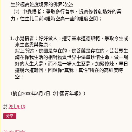
生於極高維度境界的佛界時空
;
（
）中覺悟者：爭取多行善事、提高修養創造好的業
2
力，往生比目前
維時空高一些的維度空間；
4
小覺悟者：好好做人，遵守基本道德規範，爭取今生或
來生富貴與健康。
綜上所述，佛國是存在的、佛菩薩是存在的，芸芸眾生
請在你我生活的相對物質世界中儘量珍惜生命、做一場
好的人生大夢，而不是一場人生惡夢，加緊修煉，早日
擺脫六道輪回，回歸你“真我，真性”所在的高維度時
空！
（摘自
年
月
日《中國青年報》）
2000
6
7
於
晚上9:13
分享