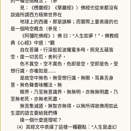
的一種空間概念；（參
見：《楞嚴經》《華嚴經》）佛經也從來都沒有
說過所謂西方極樂世界在
地球上的西邊，那是誤解；而實際上要表達的也
是一個時空概念（參見：
《阿彌陀佛經》）佛
曰：“人生如夢！”，佛教經
典《心經》中道：“觀
自在菩薩，行深般若波羅蜜多時，照見五蘊皆
空，度一切苦厄，舍利子，
色不異空，空不異色，色即是空，空即是色，受
想行識，亦複如是……
是故空中無色，無受想行識，無眼，耳鼻舌身
意，無色聲香味觸法，無
眼界，乃至無意識界，無無明，亦無無明盡，乃
至無老死，亦無老死盡，
無苦集滅道，無智亦無得，以無所得故佛用如此
生澀的語言要給我們傳
達一個什麼道理呢？
（
）其經文中表達了這樣一種觀點：“人生是虛幻
4