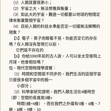
（
）人類其實很渺小；
1
（
）宇宙之大，無法想像與衡量；
2
（
）如此大的宇宙，難道一切都要以地球的物理定
3
律來衡量整個宇宙？
（
）目前人類的科技水準能否定一切還無法解釋的
4
現象？
【
】電子、質子肉眼看不見，你能否定它的存在
5
嗎？在人類沒有發現它以前，
它們是不存在的
【
】你給
年前的古人說，人可以坐太空梭飛上
6
1000
月球，他會相信嗎？
伍、現代空間物理學證實：
（
）時間和空間是不同步的，我們生活的這個宇宙
1
只是很多個宇宙中的極一
小部分；
（
）科學家研究證明，我們人類生活在
維時空
2
4
（即：空間的長寬高
維
3
+
時間
維
維），而在我們之外還有
維、
維、
1
=4
5
6
7
維、
維、
維、
8
9
10