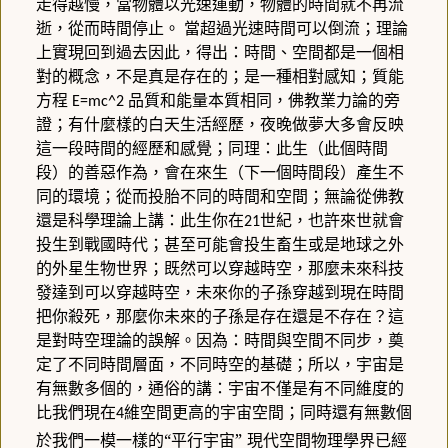
走得越慢，當物體以光速運動，物體的時間就不再流
逝，從而時間停止。
當超過光速時間可以倒流；理論
上實現回到過去因此，得出：時間、空間都是一個相
對的概念，不是真是存在的；是一種相對感知；質能
方程
品質和能量本質相同，佛教業力論的旁
E=mc^2
證；有什麼樣的白天生活經歷，夜晚做夢大多會反映
這一段時間的經歷和感覺；同理：此生（此個時間
段）的善惡作為，會在來生（下一個時間段）產生不
同的環境；從而投胎不同的時間和空間；無論從佛教
還是科學理論上講：此生你在
世紀，也許來世就會
21
投生到戰國時代；甚至可能會投生畜生或是地球之外
的外星生物世界；既然可以穿越時空，那麼未來科技
發達到可以穿越時空，未來你的子孫穿越到現在時間
把你殺死，那麼你未來的子孫是存在還是不存在？這
是對時空理論的誤解。因為：時間與空間不同步，奠
定了不同時間層面，不同時空的基礎；所以，宇宙是
有無數多個的，通俗的講：宇宙不僅是有不同維度的
比我們現在
維空間更高的宇宙空間；同時還有無數個
4
於我們一模一樣的“平行宇宙”
現代空間物理學界已經