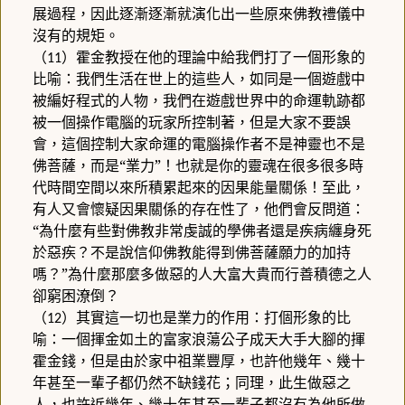
展過程，因此逐漸逐漸就演化出一些原來佛教禮儀中
沒有的規矩。
（
）霍金教授在他的理論中給我們打了一個形象的
11
比喻：我們生活在世上的這些人，如同是一個遊戲中
被編好程式的人物，我們在遊戲世界中的命運軌跡都
被一個操作電腦的玩家所控制著，但是大家不要誤
會，這個控制大家命運的電腦操作者不是神靈也不是
佛菩薩，而是“業力”！也就是你的靈魂在很多很多時
代時間空間以來所積累起來的因果能量關係！至此，
有人又會懷疑因果關係的存在性了，他們會反問道：
“為什麼有些對佛教非常虔誠的學佛者還是疾病纏身死
於惡疾？不是說信仰佛教能得到佛菩薩願力的加持
嗎？”為什麼那麼多做惡的人大富大貴而行善積德之人
卻窮困潦倒？
（
）其實這一切也是業力的作用：打個形象的比
12
喻：一個揮金如土的富家浪蕩公子成天大手大腳的揮
霍金錢，但是由於家中祖業豐厚，也許他幾年、幾十
年甚至一輩子都仍然不缺錢花；同理，此生做惡之
人，也許近幾年、幾十年甚至一輩子都沒有為他所做