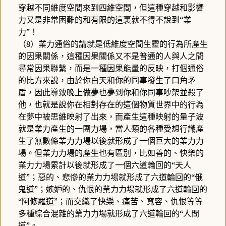
穿越不同維度空間來到四維空間，但這種穿越和影響
力又是非常困難的和有限的這裏就不得不說到“業
力”！
（
）業力通俗的講就是低維度空間生靈的行為所產生
8
的因果關係，這種因果關係又不是普通的人與人之間
尋常因果聯繫，而是一種因果能量的反映，打個通俗
的比方來說，由於你白天和你的同事發生了口角矛
盾，因此導致晚上做夢也夢到你和你同事吵架並殺了
他，也就是說你在相對存在的這個物質世界中的行為
在夢中被思維映射了出來，而產生這種映射的量子波
就是業力產生的一團力場，當人類的各種受想行識產
生了無數條業力力場以後就形成了一個巨大的業力力
場。但業力力場的產生也有區別，比如善的、快樂的
業力力場累計以後就形成了一個六道輪回的“天人
道”；惡的、悲慘的業力力場就形成了六道輪回的“俄
鬼道”；嫉妒的、仇恨的業力力場就形成了六道輪回的
“阿修羅道”；而交織了快樂、痛苦、寬容、仇恨等等
多種綜合混雜的業力力場就形成了六道輪回的“人間
道”。