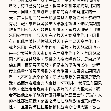
惡之事得到應有的報應，但是正如祖業始終有用完的
一天，同理，生靈幾世所積累的善因也有用完的一
天，當善因用完的一天也就是惡因來臨之日。佛教中
有現世報、來世報等多重因果報應說法，也就是說關
鍵看善因和惡因的命理使用情況，當善因用完了自然
惡因發生作用，惡因用完了善因開始發生作用，因此
有可能此生某個時候就因善因用完而惡因發生作用，
或者惡因用完善因產生作用。當然，善因與惡因也不
是一定要等對方因素使用完才發生作用的，善因與惡
因也可能交替發生，學佛之人疾病纏身並非是由於學
佛無用，而是惡因觸發，但是由於學佛可以在一定程
度上儘量化解惡因導致的不良後果，如果過去惡因過
重，也不可能完全化解，所以該承受的惡果還是要承
受。然而肯定還會有人會說：“不可能！就算是有因果
聯繫，但是看看現實中作惡多端的人卻大富大貴，我
看不出他上輩子能幹什麼好事種什麼善因”，其實，人
的本性都是這樣，窮困之時往往能夠激發出其向善本
性，一旦富貴時往往容易被利益熏心性情大變，從古