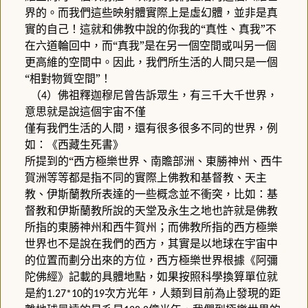
界的。而我們這些映射體實際上是虛幻體，並非是真
實的自己！這就和佛教中說的你我的“真性、真我”不
在六道輪回中，而“真我”是在另一個空間或叫另一個
更高維的空間中。因此，我們所生活的人間只是一個
“相對物質空間”！
（
）佛祖釋迦穆尼曾告訴眾生，有三千大千世界，
4
意思就是說這個宇宙不僅
僅有我們生活的人間，還有很多很多不同的世界，例
如：《西藏生死書》
所提到的“西方極樂世界、南贍部洲、東勝神州、西牛
賀洲等等都是指不同的實際上佛教和基督教、天主
教、伊斯蘭教所表達的一些概念並不衝突，比如：基
督教和伊斯蘭教所說的天堂及永生之地也許就是佛教
所指的東勝神州和西牛賀州；而佛教所指的西方極樂
世界也不是說在我們的西方，其實是以地球在宇宙中
的位置而劃分出來的方位，西方極樂世界根據《阿彌
陀佛經》記載的具體地點，如果按照科學換算單位就
是約
的
次方光年，人類到目前為止發現的距
1.27*10
19