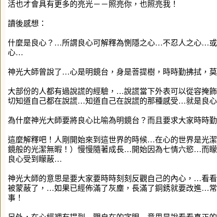
活也才會具有更多的亮光－－照亮你，也照亮我！
讀後感想：
什麼是良心？…所謂良心可解釋為惻隱之心…不忍人之心…或
心…
神光大師曾說了…心是明鏡台，身是菩提樹，時時勤拂拭，莫
大部份的人都有過說謊的經驗，…說謊當下外表可以從容掩飾
切知道自己都在說謊…知道自己在說謊的那種感受…就是良心
為什麼神光大師要將良心比喻為明鏡台？而且要求大家時時勤
這麼解釋吧！人剛開始來到這世界的時候…在心的世界是光潔
鏡般的光潔無暇！）慢慢隨著成長…開始因為七情六慾…而矇
良心受到矇蔽…
神光大師的意思是要大家要時時刻刻反觀自己的內心，…看看
被蒙蔽了，…如果已經佈滿了灰塵，長滿了銅銹就要改進…常
事！