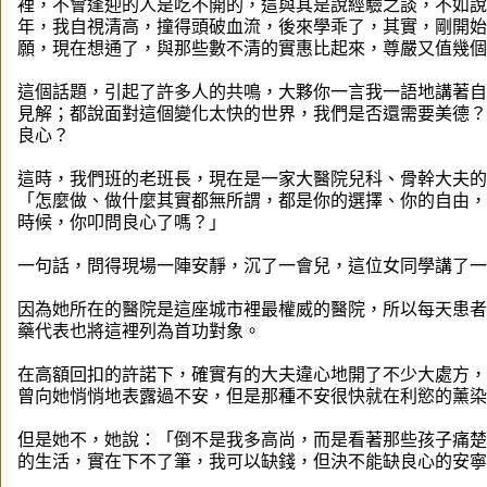
裡，不會逢迎的人是吃不開的，這與其是說經驗之談，不如說
年，我自視清高，撞得頭破血流，後來學乖了，其實，剛開始
願，現在想通了，與那些數不清的實惠比起來，尊嚴又值幾個
這個話題，引起了許多人的共鳴，大夥你一言我一語地講著自
見解；都說面對這個變化太快的世界，我們是否還需要美德？
良心？
這時，我們班的老班長，現在是一家大醫院兒科、骨幹大夫的
「怎麼做、做什麼其實都無所謂，都是你的選擇、你的自由，
時候，你叩問良心了嗎？」
一句話，問得現場一陣安靜，沉了一會兒，這位女同學講了一
因為她所在的醫院是這座城市裡最權威的醫院，所以每天患者
藥代表也將這裡列為首功對象。
在高額回扣的許諾下，確實有的大夫違心地開了不少大處方，
曾向她悄悄地表露過不安，但是那種不安很快就在利慾的薰染
但是她不，她說：「倒不是我多高尚，而是看著那些孩子痛楚
的生活，實在下不了筆，我可以缺錢，但決不能缺良心的安寧