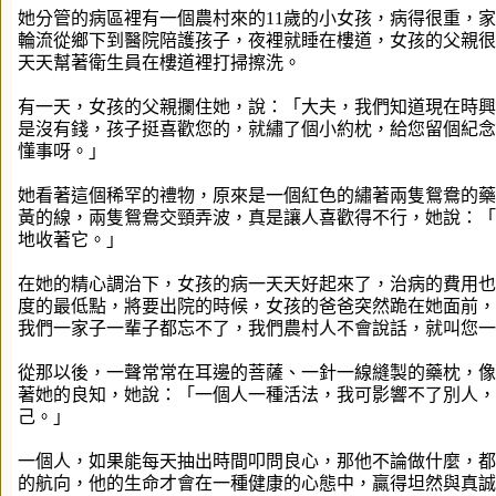
她分管的病區裡有一個農村來的11歲的小女孩，病得很重，
輪流從鄉下到醫院陪護孩子，夜裡就睡在樓道，女孩的父親很
天天幫著衛生員在樓道裡打掃擦洗。
有一天，女孩的父親攔住她，說：「大夫，我們知道現在時興
是沒有錢，孩子挺喜歡您的，就繡了個小約枕，給您留個紀念
懂事呀。」
她看著這個稀罕的禮物，原來是一個紅色的繡著兩隻鴛鴦的藥
黃的線，兩隻鴛鴦交頸弄波，真是讓人喜歡得不行，她說：「
地收著它。」
在她的精心調治下，女孩的病一天天好起來了，治病的費用也
度的最低點，將要出院的時候，女孩的爸爸突然跪在她面前，
我們一家子一輩子都忘不了，我們農村人不會說話，就叫您一
從那以後，一聲常常在耳邊的菩薩、一針一線縫製的藥枕，像
著她的良知，她說：「一個人一種活法，我可影響不了別人，
己。」
一個人，如果能每天抽出時間叩問良心，那他不論做什麼，都
的航向，他的生命才會在一種健康的心態中，贏得坦然與真誠