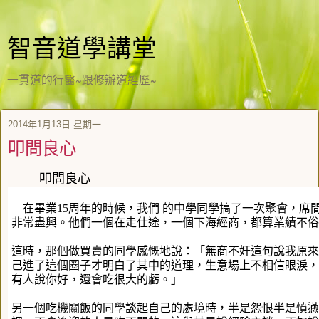
智音道學講堂
一貫道的行醫~跟修辦道經歷~
2014年1月13日 星期一
叩問良心
叩問良心
在畢業15周年的時候，我們 的中學同學搞了一次聚會，席
非常盡興。他們一個在走仕途，一個下海經商，都算業績不俗
這時，那個做買賣的同學感慨地說：「無商不奸這句說我原來
己進了這個圈子才明白了其中的道理，生意場上不相信眼淚，
有人說你好，還會吃很大的虧。」
另一個吃機關飯的同學談起自己的處境時，半是怨恨半是憤懣