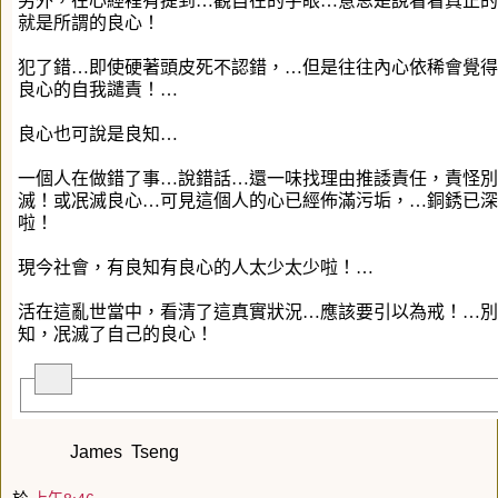
另外，在心經裡有提到…觀自在的字眼…意思是說看看真正的
就是所謂的良心！
犯了錯…即使硬著頭皮死不認錯，…但是往往內心依稀會覺得
良心的自我譴責！…
良心也可說是良知…
一個人在做錯了事…說錯話…還一味找理由推諉責任，責怪別
滅！或冺滅良心…可見這個人的心已經佈滿污垢，…銅銹已深
啦！
現今社會，有良知有良心的人太少太少啦！…
活在這亂世當中，看清了這真實狀況…應該要引以為戒！…別
知，冺滅了自己的良心！
James Tseng