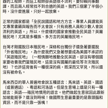
器的工程師，而這工程師卻英語很不流利，要仰賴同事翻
譯，而且兩人經常找不到合適的英語。我們三個累了半個小
時，沒什麼進展，只好一起放棄。
正常的國家都是「全民說國語和地方方言，專業人員讀寫英
文專業書籍與報告而不太會說，只有商務人員和少數人會說
流利的英語。」所以，什麼樣的國家會推動全民英語？英屬
殖民地！尤其是多種族、多方言的英屬殖民地。
台灣才剛擺脫日本殖民地，深綠和台獨份子還急著要擺脫
「外省殖民地」，為什麼我們又急著想要成為美國不承認的
「英語殖民地」（一相情願地推動全民英語，卻沒有哪個國
家要收養我們當殖民地，這是沒有國屬的最低等次次殖民
地）？也許這背後有一種很深的病，既深而又罕見，所以還
沒有被命名。
馬來西亞的華人普遍地會說五種語言：馬來語、英語、國語
（或普通話）、粵語和河洛語。但是生意場上還是只有一種
語言：英語
──
殖民地慣用的語言。他們做起生意就因此跟新
加坡能競爭？還沒到時候！做國際生意最重要的是靠頭腦和
資訊，而不是只靠一張嘴！