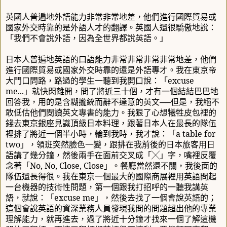
英國人普遍地外語能力非常非常地差，他們進行國際貿易或
國家外交時靠的是外語人才的翻譯。英國人還很驕傲地說：
「我們不會說外語，因為全世界都說英語。」
日本人普遍地英語的口語能力非常非常非常非常地差，他們
進行國際貿易或國家外交時靠的還是外語專才。我在東京帝
大門口問路，路過的學生一聽到我開口說：「
excuse
me...
」就快閃離開，問了將近三十個，才有一個結結巴巴地
回答我，用的是含糊攏統而辭不達意的英文
──
但是，我絕不
敢低估他們閱讀英文專書的能力。我狠了心想犧牲皮包裡的
錢去東京銀座見識頂級日本料理，跟著日本人在最長的隊伍
裡排了將近一個半小時，輪到我時，我才說：「
a table for
two
」，領班突然臉色一變，跟排在我前後的日本旅客用日
語講了幾分鐘，然後兩手在面前交叉成「
╳
」字，嘴裡反覆
念著「
No, No, Close, Close
」。餐廳當然還不關，我後面的
隊伍還長得很。我在東京一個最大的國際商展裡用英語問起
一台機器的技術性問題，第一個跟我打招呼的一聽我講英
語，就說：「
excuse me
」，然後去找了一個會說英語的；
這個會說英語的資深業務人員發現我問的問題超出他的專業
理解能力，就再進去，過了將近十分鐘才找來一個了解這機