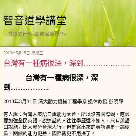
智音道學講堂
一貫道的行醫~跟修辦道經歷~
2013年5月15日 星期三
台灣有一種病很深，深到………………..
台灣有一種病很深，深
到
………
………..
2013
年
3
月
31
日
清大動力機械工程學系
退休教授
彭明輝
有人說：台灣人英語口說能力太差，所以沒有國際觀，應該
要加強全民英語。說這話的人往往學歷遠不如人，只有英語
口說能力比大部分台灣人行，但是寫出來的英語還是一蹋糊
塗，閱讀的能力更差，國際觀更不用提了。