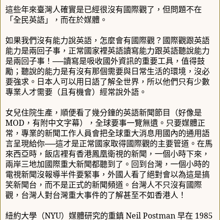
這些年來臺灣人確實是已經很沒有國際觀了，但問題不在
「全民英語」，而在於媒體。
如果我們沒有能力說英語，怎麼會有國際觀？國際觀跟英語
能力是兩回子事，正常國家裡英語讀寫能力跟英語聽說能力
是兩回子事！
──
讀寫是吸收國外資訊的重要工具，值得鼓
勵；聽說的能力是有沒有那個需要與日常生活的環境，沒必
要強求。日本人可以用日語了解全世界，所以他們只有少數
專業人才需要（且有機會）經常說外語。
女兒住院生產，順便看了幾分鐘的英語新聞節目（好像是
MOD
，有附中文字幕），全球要事一覽無遺。只要媒體正
常，專業的新聞工作人員會把全球重大消息用國內的通用語
言呈現給你
──
這才是正常國家取得國際觀的主要管道。在馬
來西亞時，飯店裡有香港鳳凰衛視的新聞，一個小時下來，
兩岸三地加國際重大新聞都聽到了。回到台灣，一個小時的
電視新聞沒報導半件要緊事，外國人看了絕對會以為這是搞
笑新聞台，而不是正式的新聞頻道。台灣人不只沒有國際
觀，台灣人對台灣重大事件的了解甚至不如香港人！
紐約大學（
NYU
）媒體研究的重鎮
Neil Postman
早在
1985