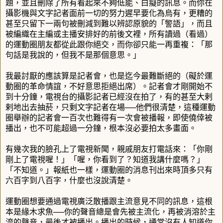
題，並且刪除了所有看起來不夠低能、白癡的訊息。而你在
攝影機與文字記者面前一切的努力遲早要化為烏有，更糟的
甚至只留下一兩句被刪減到難以辨認原貌的「警語」，而且
被編織在主編或主播安排好的前後文裡，所有讀過（看過）
的運動圈朋友都從此跟你絕交，而你卻只能一再重複：「那
句話是我說的，但我不是那個意思。」
我最討厭的應該算是記者會，也是迄今最難斷絕的（礙於運
動圈的革命情誼，不好意思拒絕出席）。記者會才剛開始不
到十分鐘，電視台的攝影記者已經沒在拍了，有的甚至大剌
剌地出去抽菸，只剩文字記者在場
──
他們很清楚，這種運動
圈舉辦的記者會一百次也難得有一次會被播報，即使僥倖被
播出，也不可能超過一分鐘，根本沒必要拍太多畫面。
有幾次我的臉孔上了電視新聞，親戚朋友打電話來：「你剛
剛上了電視喔！」「喔，你看到了？知道我講什麼嗎？」
「不知道。」報紙也一樣，運動圈的消息刊出來時頂多只有
六百字到八百字，什麼也沒說清楚。
運動圈想要通過電視廣泛散播跟主流意見不同的訊息，這根
本是緣木求魚
──
你的聲音總是會先被主流化，再被消溶於主
流的聲音，最後才被播出。播出的時候，通常沒有人知道你