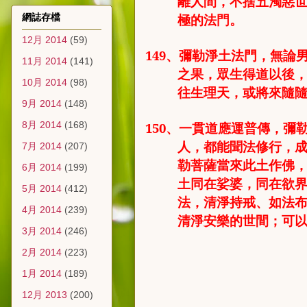
離人間，不捨五濁惡
極的法門。
網誌存檔
12月 2014
(59)
149
、
彌勒淨土法門，無論
11月 2014
(141)
之果，眾生得道以後
10月 2014
(98)
往生理天，或將來隨
9月 2014
(148)
8月 2014
(168)
150
、
一貫道應運普傳，彌
人，都能聞法修行，
7月 2014
(207)
勒菩薩當來此土作佛
6月 2014
(199)
土同在娑婆，同在欲
5月 2014
(412)
法，清淨持戒、如法
4月 2014
(239)
清淨安樂的世間；可
3月 2014
(246)
2月 2014
(223)
1月 2014
(189)
12月 2013
(200)