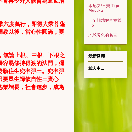
不會再令外人誤會為遁世消
印尼文/三寶 Tiga
Mustika
五.請壇經的意義
乘六度萬行，即得大乘菩薩
5
調教以後，當心性圓滿，要
地球暖化的名言
，無論上根、中根、下根之
最新回應
勝容易修持得渡的法門，彌
載入中...
發願往生兜率淨土。兜率淨
只要眾生歸依自性三寶心
德業增長，社會進步，成為