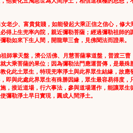
世，他要化五濁惡世為人間淨土，相信這積極的思想，
男女老少、富貴貧賤，如能發起大乘正信之信心，修大
，必得上生兜率內院，親近彌勒菩薩；經過彌勒祖師的
隨彌勒如來下生人間，開龍華三會，見佛聞法而證果。
勒祖師掌天盤，濟公活佛、月慧菩薩掌道盤，普渡三曹
成就大乘菩薩的果位；因為彌勒法門應運普傳，是最殊
，教化此土眾生，特現兜率淨土與此界眾生結緣，故應
界，即與此處此界眾生有殊勝因緣，眾生最容易得度，
布施，接近道場，行六事法，參與道場運作，能讓眾生
以使彌勒淨土早日實現，圓成人間淨土。