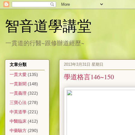
智音道學講堂
一貫道的行醫~跟修辦道經歷~
2013年3月31日 星期日
文章分類
一貫大愛
(135)
學道格言146~150
一貫新聞
(148)
一貫義理
(322)
三寶心法
(278)
中英道學
(221)
中醫臨床
(412)
中藥驗方
(290)