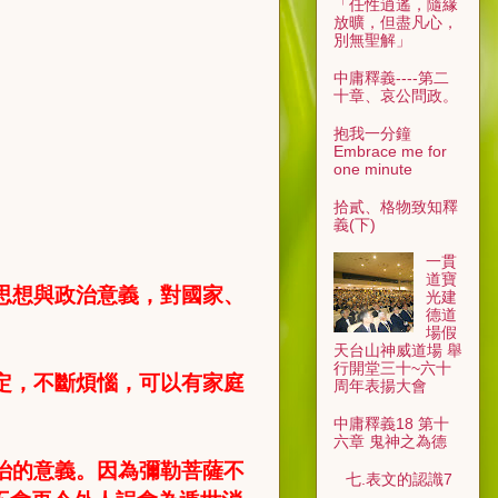
「任性逍遙，隨緣
放曠，但盡凡心，
別無聖解」
中庸釋義----第二
十章、哀公問政。
抱我一分鐘
Embrace me for
one minute
拾貳、格物致知釋
義(下)
一貫
道寶
思想與政治意義，對國家、
光建
德道
場假
天台山神威道場 舉
行開堂三十~六十
定，不斷煩惱，可以有家庭
周年表揚大會
中庸釋義18 第十
六章 鬼神之為德
治的意義。因為彌勒菩薩不
七.表文的認識7