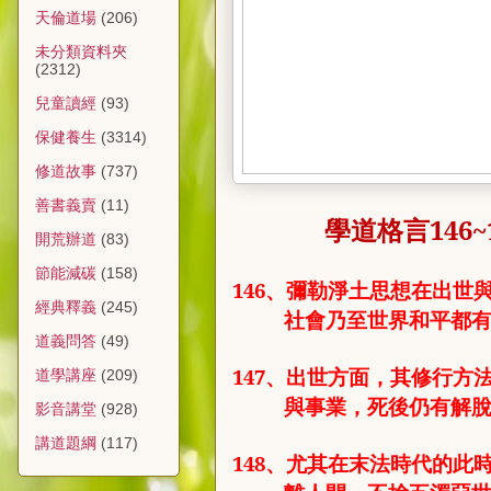
天倫道場
(206)
未分類資料夾
(2312)
兒童讀經
(93)
保健養生
(3314)
修道故事
(737)
善書義賣
(11)
學道格言
146~
開荒辦道
(83)
節能減碳
(158)
146
、
彌勒淨土思想在出世
經典釋義
(245)
社會乃至世界和平都
道義問答
(49)
147
、
出世方面，其修行方
道學講座
(209)
與事業，死後仍有解
影音講堂
(928)
講道題綱
(117)
148
、
尤其在末法時代的此