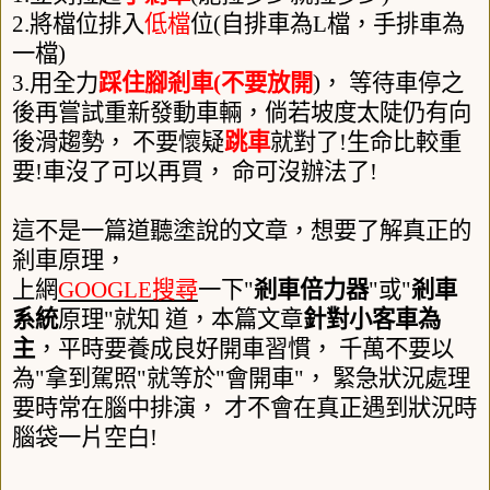
2.
將檔位排入
低檔
位
(
自排車為
L
檔，手排車為
一檔
)
3.
用全力
踩住腳剎車
(
不要放開
)
， 等待車停之
後再嘗試重新發動車輛，倘若坡度太陡仍有向
後滑趨勢， 不要懷疑
跳車
就對了
!
生命比較重
要
!
車沒了可以再買， 命可沒辦法了
!
這不是一篇道聽塗說的文章，想要了解真正的
剎車原理，
上網
GOOGLE
搜尋
一下
"
剎車倍力器
"
或
"
剎車
系統
原理
"
就知 道，本篇文章
針對小客車為
主
，平時要養成良好開車習慣， 千萬不要以
為
"
拿到駕照
"
就等於
"
會開車
"
， 緊急狀況處理
要時常在腦中排演， 才不會在真正遇到狀況時
腦袋一片空白
!