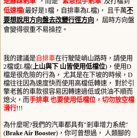
是腳踩剎車
"
，而是
"
緊急拉手剎車
"
及打檔到
低速檔
(
最好是
1
檔，自排車為
L
檔
)
， 且千萬
不
要想說用方向盤去改變行徑方向
， 屆時方向盤
會變得很重不易操控。
我的建議是
自排車
在行駛陡峭山路時，請使用
2
檔或
L
檔
(
上山與下 山皆使用低檔位
)
，使用
D
檔是很危險的行為， 尤其是在下坡的時候，
D
檔往往因為速度快而使用高檔低轉速， 對於引
擎老舊的車款很容易因轉速過低或供油不順而
熄火，而
手排車 也要使用低檔位，切勿放空檔
滑行
!!!
為什麼呢
?
我們的汽車都具有
"
剎車增力系統
"
(
Brake Air Booster
)
，你可曾想過， 人類腳的