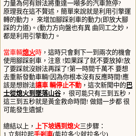
力量為何有辦法將重達一噸多的汽車煞停
?
原理我在這不贅述，簡單來說就是利用引擎運
轉的動力， 來增加腳踩剎車的動力
(
即放大腳
踩的力道
)
。
(
動力方向盤也有異 曲同工之妙，
都是利用引擎動力。
當車輛
熄火
時
，這時只會剩下一到兩次的機會
使用腳踩剎車，注意
!
如果踩了就不要放掉
!
放
了要踩就沒辦法再踩了
!
第一時間千萬不 要想
去重新發動車輛
!
因為你根本沒有反應時間
!
應
該是想辦法
讓車 輛停止不動
，這次新聞中的
巴
士從熄火到墜落山谷
， 很可能只有三到五秒，
這三到五秒就是黃金救命時間
!
做錯一步都 很
可能發生遺憾
!
總結以上，
上下坡遇到熄火
三步驟：
1.
立刻拉起
手剎車
(
能拉多少就拉多少
)