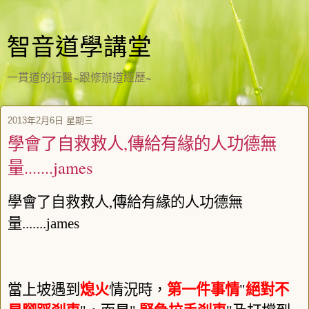
智音道學講堂
一貫道的行醫~跟修辦道經歷~
2013年2月6日 星期三
學會了自救救人,傳給有緣的人功德無
量.......james
學會了自救救人,傳給有緣的人功德無
量.......james
當上坡遇到
熄火
情況時，
第一件事情
"
絕對不