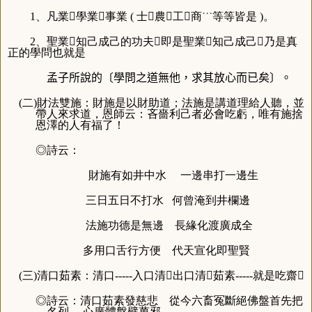
1、凡業學業事業 ( 士農工商˙˙˙等等皆是 )。
2、聖業知己成己的功夫即是聖業知己成己乃是真
正的學問也就是
孟子所說的〔學問之道無他，求其放心而已矣〕。
(二)財法雙施：財施是以財助道；法施是講道理給人聽，並
帶人來求道，恩師云：吝嗇利己者必會吃虧，唯有施捨
恩澤的人有福了！
◎詩云：
財施有如井中水 一邊串打一邊生
三日五日不打水
何曾淹到井欄邊
法施功德是無邊 長緣化渡廣成全
多用口舌行方便 代天宣化即聖賢
(三)清口茹素：清口-----入口清出口清茹素-----就是吃齋
◎詩云：清口茹素發慈悲 從今六畜冤斷絕佛盤首先把
名列 心廣體盤劈萬邪