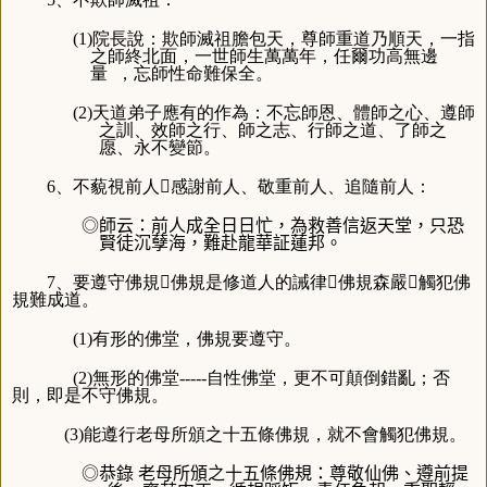
(1)院長說：欺師滅祖膽包天，尊師重道乃順天，一指
之師終北面，一世師生萬萬年，任爾功高無邊
量 ，忘師性命難保全。
(2)天道弟子應有的作為：不忘師恩、體師之心、遵師
之訓、效師之行、師之志、行師之道、了師之
愿、永不變節。
6、不藐視前人感謝前人、敬重前人、追隨前人：
◎師云：前人成全日日忙，為救善信返天堂，只恐
賢徒沉孽海，難赴龍華証蓮邦。
7、要遵守佛規佛規是修道人的誡律佛規森嚴觸犯佛
規難成道。
(1)有形的佛堂，佛規要遵守。
(2)無形的佛堂-----自性佛堂，更不可顛倒錯亂；否
則，即是不守佛規。
(3)能遵行老母所頒之十五條佛規，就不會觸犯佛規。
◎恭錄 老母所頒之十五條佛規：尊敬仙佛
、
遵前提