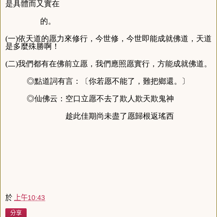
是具體而又實在
的。
(一)依天道的愿力來修行，今世修，今世即能成就佛道，天道
是多麼殊勝啊！
(二)我們都有在佛前立愿，我們應照愿實行，方能成就佛道。
◎點道詞有言：〔你若愿不能了，難把鄉還。〕
◎仙佛云：空口立愿不去了欺人欺天欺鬼神
趁此佳期尚未盡了愿歸根返瑤西
於
上午10:43
分享