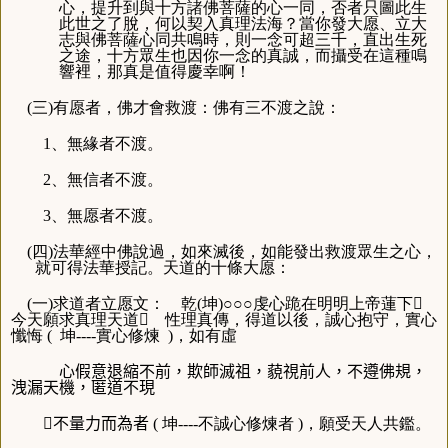
心，提升到與十方諸佛菩薩的心一同，否者只圖此生
此世之了脫，何以契入真理法海？當你發大愿、立大
志與佛菩薩心同共鳴時，則一念可超三千，直出生死
之途，十方眾生也因你一念的真誠，而攝受在這種鳴
響裡，那真是值得慶幸啊！
(三)有愿者，佛才會救渡：佛有三不渡之說：
1、無緣者不渡。
2、無信者不渡。
3、無愿者不渡。
(四)法華經中佛說過，如來滅後，如能發出救渡眾生之心，
就可得法華授記。天道的十條大愿：
(一)求道者立愿文： 乾(坤)○○○虔心跪在明明上帝蓮下
今天願求真理天道
性理真傳，得道以後，誠心抱守，實心
懺悔 ( 坤----實心修煉 )，如有虛
心假意退縮不前，欺師滅祖，藐視前人，不遵佛規，
洩漏天機，匿道不現
不量力而為者
( 坤----不誠心修煉者 )，願受天人共鑑。