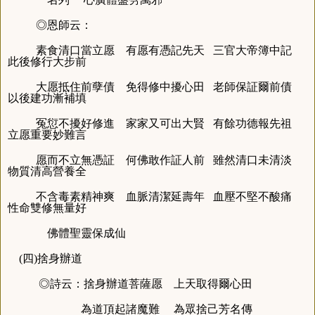
◎恩師云：
素食清口當立愿 有愿有憑記先天 三官大帝簿中記
此後修行大步前
大愿抵住前孽債 免得修中擾心田 老師保証爾前債
以後建功漸補填
冤愆不擾好修進 家家又可出大賢 有餘功德報先祖
立愿重要妙難言
愿而不立無憑証 何佛敢作証人前 雖然清口未清淡
物質清高營養全
不含毒素精神爽 血脈清潔延壽年 血壓不堅不酸痛
性命雙修無量好
佛體聖靈保成仙
(四)捨身辦道
◎詩云：捨身辦道菩薩愿 上天取得爾心田
為道頂起諸魔難 為眾捨己芳名傳