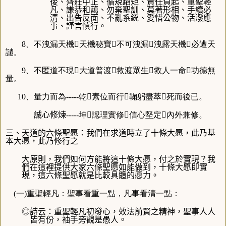
後
、
齊莊中正
、
循規蹈矩
、
責任負起、重聖輕
凡
、
謙恭和藹
、
勿棄聖訓
、
莫著形相
、
手續必
清、出告反面
、
不亂系統
、
愛惜公物
、
活潑應
事
、
謹言慎行。
8、不洩漏天機天機秘寶不可洩漏洩露天機必遭天
譴。
9、不匿道不現大道普渡救渡眾生救人一命功德無
量。
10、量力而為-----乾素位而行鞠躬盡萃死而後已。
誠心修煉
-----坤認理實修信心堅定內外兼修。
三、天道的六條聖愿：我們在求道時立了十條大愿，此乃基
本大愿，此乃修行之
大原則，我們如何方能將這十條大愿，付之於實現？我
們在這裡提供大家六條聖愿如能做到，十條大愿即實
現，這六條聖愿就是比較具體的愿力。
(一)重聖輕凡：聖事看重一點，凡事看清一點：
◎詩云：重聖輕凡初發心，效法前賢之精神，聖事人人
皆有份，袖手旁觀是愚人。