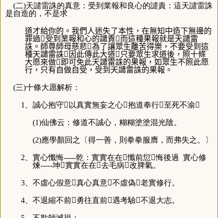
(二)天譴雷誅的真意：受到業報和良心的譴責：這天譴雷誅
是自造的，不是求
道才給你的。我們人迷失了本性，在無知中造下無邊的
罪過受到業報和心的譴責而這種果報就是天譴雷
誅。師尊師母慈悲為了讓眾生離苦得樂，不要受到這
種天譴雷誅因此傳此大道只要眾生求道後，照十條
大愿來做即可免此天譴雷誅的果報，如眾生不照此愿
行，只有自做自受，受到天譴雷誅的果報。
(三)十條大愿解析：
1、誠心抱守以真實無妄之心抱道奉行至死不渝
(1)仙佛云：修道不誠心，糊糊塗塗混光陰。
(2)應學顏回之〔得一善，則拳拳服膺，而弗失之。〕
2、實心懺悔-----乾：實實在在懺前愆悔後過
實心修
煉-----坤實實在在去毛病改脾氣。
3、不虛心假意真心真意不虛偽老實修行。
4、不退縮不前勇往直前遇考驗不退大志。
5、不欺師滅祖：