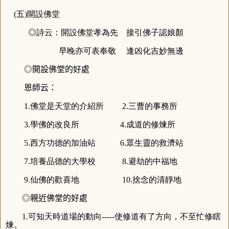
(五)開設佛堂
◎詩云：開設佛堂孝為先 接引佛子認娘顏
早晚亦可表奉敬 逢凶化吉妙無邊
◎開設佛堂的好處
恩師云：
1.佛堂是天堂的介紹所 2.三曹的事務所
3.學佛的改良所 4.成道的修煉所
5.西方功德的加油站 6.眾生靈的救濟站
7.培養品德的大學校 8.避劫的中福地
9.仙佛的歡喜地 10.捨念的清靜地
◎親近佛堂的好處
1.可知天時道場的動向-----使修道有了方向，不至忙修瞎
煉。