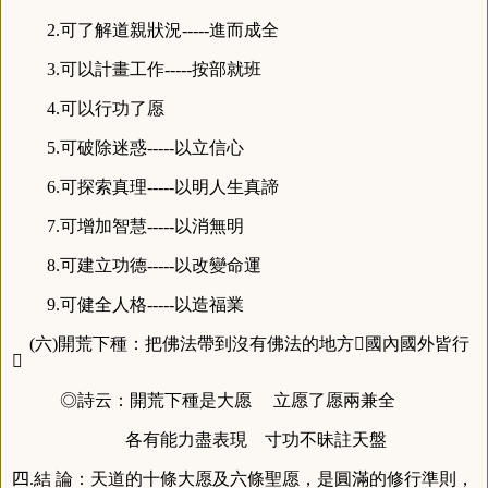
2.可了解道親狀況-----進而成全
3.可以計畫工作-----按部就班
4.可以行功了愿
5.可破除迷惑-----以立信心
6.可探索真理-----以明人生真諦
7.可增加智慧-----以消無明
8.可建立功德-----以改變命運
9.可健全人格-----以造福業
(六)開荒下種：把佛法帶到沒有佛法的地方國內國外皆行

◎詩云：開荒下種是大愿 立愿了愿兩兼全
各有能力盡表現 寸功不昧註天盤
四
.結 論：天道的十條大愿及六條聖愿，是圓滿的修行準則，