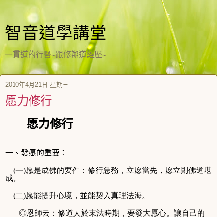
智音道學講堂
一貫道的行醫~跟修辦道經歷~
2010年4月21日 星期三
愿力修行
愿力修行
一、發愿的重要：
(一)愿是成佛的要件：修行急務，立愿當先，愿立則佛道堪
成。
(二)愿能提升心境，並能契入真理法海。
◎恩師云：修道人於末法時期，要發大愿心。讓自己的