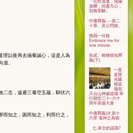
「任性逍遙，隨緣
放曠，但盡凡心，
別無聖解」
中庸釋義----第二
十章、哀公問政。
抱我一分鐘
Embrace me for
one minute
拾貳、格物致知釋
道理以後再去涵養誠心，這是人為
義(下)
向道。
一貫
道寶
光建
德道
場假
無二念，遠避三毒空五蘊，馴伏六
天台山神威道場 舉
行開堂三十~六十
周年表揚大會
中庸釋義18 第十
學而知之，困而知之，利而行之，
六章 鬼神之為德
七.表文的認識7