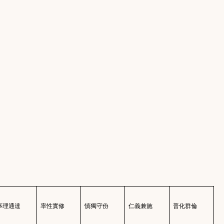
事理通達
率性實修
慎獨守份
仁義兼施
普化群倫