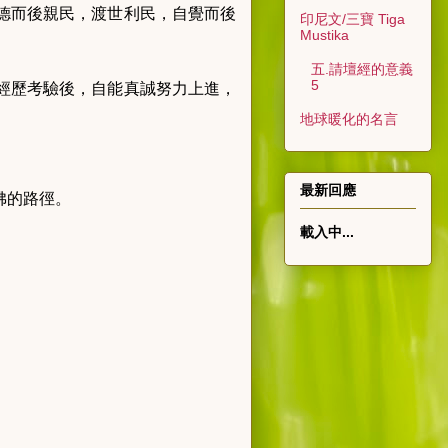
德而後親民，渡世利民，自覺而後
印尼文/三寶 Tiga
Mustika
五.請壇經的意義
5
經歷考驗後，自能真誠努力上進，
地球暖化的名言
最新回應
佛的路徑。
載入中...