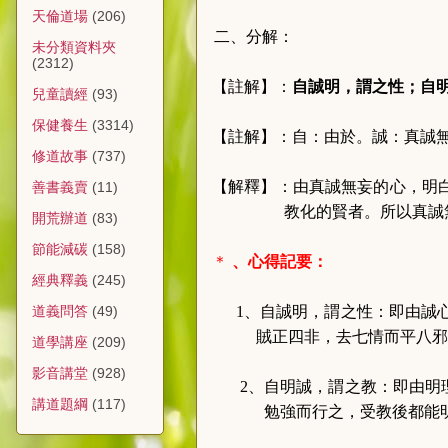
天倫道場
(206)
二、分解：
未分類資料夾
(2312)
【註解】：
自誠明，謂之性；自
兒童讀經
(93)
保健養生
(3314)
【註解】：自：由於。誠：真誠
修道故事
(737)
【解釋】：由真誠無妄的心，明
善書義賣
(11)
教化的賢者。所以真誠
開荒辦道
(83)
節能減碳
(158)
＊
、心得記要：
經典釋義
(245)
1、
自誠明，謂之性：即由誠
道義問答
(49)
賊正四非，去七情而平八
邪
道學講座
(209)
影音講堂
(928)
2、自明誠，謂之教：即由明
講道題綱
(117)
勉強而行之，受教後都能