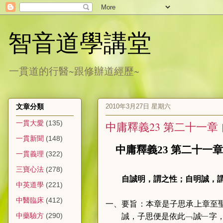
智音道學講堂
一貫道的行醫~跟修辦道經歷~
2010年3月27日 星期六
文章分類
一貫大愛
(135)
中庸釋義23 第二十一章
一貫新聞
(148)
中庸釋義
23 第二十一
一貫義理
(322)
三寶心法
(278)
自誠明，謂之性；自明誠，
中英道學
(221)
中醫臨床
(412)
一、要旨：本章是子思承上章至
中藥驗方
(290)
誠，子思便是依此﹁誠﹂字