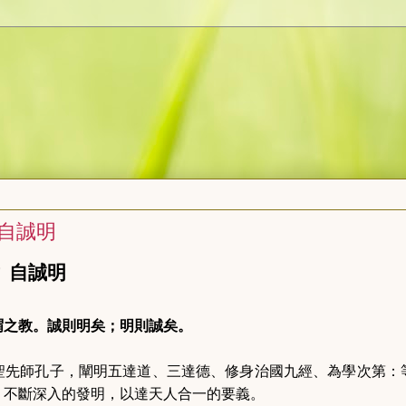
 自誠明
章
自誠明
謂之教。誠則明矣；明則誠矣。
聖先師孔子，闡明五達道、三達德、修身治國九經、為學次第：
，不斷深入的發明，以達天人合一的要義。