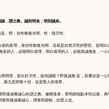
明誠，謂之教。誠則明矣；明則誠矣。
無妄。明：自性恢復光明。性：指天性。
白道的真理，使自性恢復光明，這就是自然天性的聖哲。從明白
無妄的人，必能明白道理，明白道理的人，必能真誠無妄，一心
心而明理，是出於天性，如何誠呢？即真誠無
妄，其要訣是一心
，親九思而敦十信，這是聖人的境界。
理而後涵養誠心的謂之教。修辦道者，受明師指點本性以後，再
明善而後涵養誠心，擇善而固執，此賢人也。