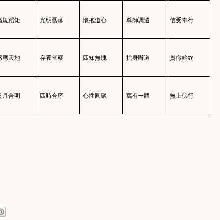
循規蹈矩
光明磊落
懷抱道心
尊師調遣
信受奉行
感應天地
存養省察
四知無愧
捨身辦道
貫徹始終
日月合明
四時合序
心性圓融
萬有一體
無上佛行