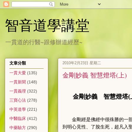
智音道學講堂
一貫道的行醫~跟修辦道經歷~
2010年2月23日 星期二
文章分類
一貫大愛
(135)
金剛妙義 智慧燈塔(上)
一貫新聞
(148)
一貫義理
(322)
金剛妙義
智慧燈塔
(
三寶心法
(278)
中英道學
(221)
中醫臨床
(412)
金剛經是佛經中很殊勝的一
到明心見性、了脫生死，超凡入
中藥驗方
(290)