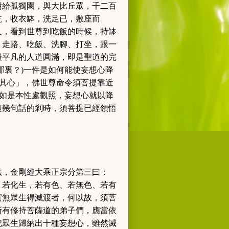
樹給孤獨園，與大比丘眾，千二百
訖，收衣缽，洗足已，敷座而
人，看到世尊到吃飯的時候，持缽
、走路、吃飯、洗腳、打坐，跟一
最平凡的人道圓滿，即是聖道的完
那裏
？
)
一件是如何能使妄想心降
其心」，
佛世尊命令須菩提靠近
如是本性處觀照，妄想心就以降
這幾句話的剎時，須菩提已經領悟
法，金剛經大乘正宗分第三曰：
、若化生，若有色、若無色、若有
實無眾生得滅渡者，何以故，須菩
所有修持菩薩道的弟子們，應當依
把眾生歸納出十種妄想心，雖然滅