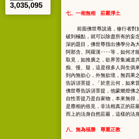
3,035,095
七、一相無相
莊嚴淨土
前面佛世尊說過，修行者對
破到極點，就可以除盡所有的妄
深的題目，佛世尊指出佛學分為
阿那含、阿羅漢‥‥等，如何才
取見，如推廣之，欲界苦集滅道
痴、慢、疑，這是很多人與生俱
到內無欲心，外無欲境，無四果
告訴須菩提
，「於意云何，如來
佛世尊告訴須菩提，他蒙燃燈佛
自性菩提乃是自家物，本來無得
是塵相的俗見，非法相真正的莊
而上的法身自然莊嚴，這樣的法
八、無為福勝
尊重正教