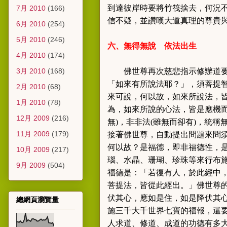
到達彼岸時要將竹筏捨去，何況
7月 2010
(166)
信不疑，並讚嘆大道真理的尊貴
6月 2010
(254)
5月 2010
(246)
六、無得無說
依法出生
4月 2010
(174)
3月 2010
(168)
佛世尊再次慈悲指示修辦道
「
如來有所說法耶？
」，須菩提
2月 2010
(68)
來可說，何以故，如來所說法，
1月 2010
(78)
為，如來所說的
心法，皆是應機
12月 2009
(216)
無
)
，非非法
(
雖無而卻有
)
，統稱
11月 2009
(179)
接著佛世尊，自動提出問題來問
何以故？是福德，即非
福德性，
10月 2009
(217)
瑙、水晶、珊瑚、珍珠等來行布
9月 2009
(504)
福德是
：
「若復有人，於此經中
菩提法，皆從此經出。
」佛世尊
伏其心，應如是住，如是降伏其
總網頁瀏覽量
施三千大千世界七寶的福報，還
人求道、修道、成道的功德有多