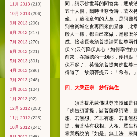
問，請示佛世尊的問答集，逐成
11月 2013
(210)
五十人俱，爾時世尊食時，著衣
10月 2013
(206)
坐。
」這段章句的大意，是阿難
9月 2013
(206)
到舍衛城乞食再回來的景像，此
8月 2013
(217)
般人一樣，都自己來做，是那麼
成。接著長老須菩提請問世尊兩
7月 2013
(270)
伏
？
(
云何降伏其心
？
如何率性的
6月 2013
(221)
前來，在諦聽的一剎那，便指點
5月 2013
(301)
伏不起了。莫怪須菩提向佛世尊
4月 2013
(296)
得道了，故須菩提云：「
希有。
3月 2013
(248)
四、大乘正宗
妙行無住
2月 2013
(104)
1月 2013
(92)
須菩提承蒙佛世尊指授如是
12月 2012
(253)
「佛告須菩提，諸菩薩摩訶薩，
11月 2012
(225)
想、若無想、若非有想、若非無
提，若菩薩
有我相、人相、眾生
10月 2012
(241)
靠我所說的「如是」無上法，來
9月 2012
(245)