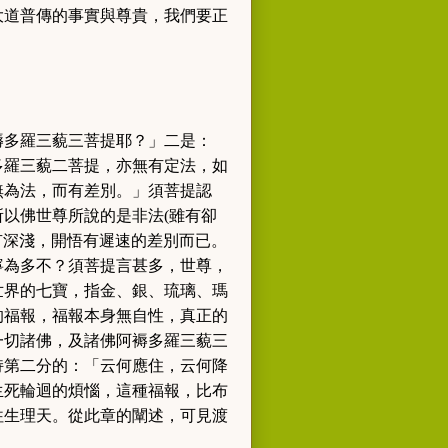
大道普傳的事實與尊貴，我們要正
褥多羅三藐三菩提耶？
」二是：
多羅三藐二菩提，亦無有定法，如
無為法，而有差別。
」須菩提認
所以佛世尊所說的是非法
(
雖有卻
有深淺，開悟有遲速的差別而已。
寧為多不？須菩提言甚多，世尊，
世界的七寶，指金、銀、琉璃、瑪
的福報，福報本身無自性，真正的
一切諸佛，及諸佛阿褥多羅三藐三
持第二分的
：「云何應住，云何降
生死輪迴的煩惱，這種福報，比布
往生理天。從此章的闡述，可見渡