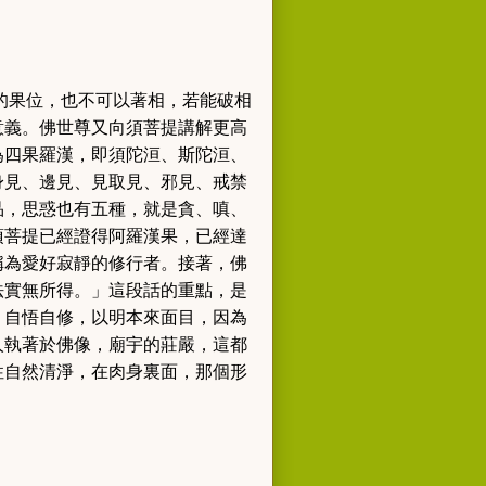
的果位，也不可以著相，若能破相
意義。佛世尊又向須菩提講解更高
為四果羅漢，即須陀洹、斯陀洹、
身見、邊見、見取見、邪見、戒禁
品，思惑也有五種，就是貪、嗔、
須菩提已經證得阿羅漢果，已經達
稱為愛好寂靜的修行者。接著，佛
法實無所得。」
這段話的重點，是
，自悟自修，以明本來面目，因為
人執著於佛像，廟宇的莊嚴，這都
性自然清淨，在肉身裏面，那個形