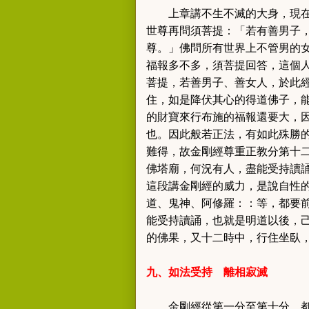
上章講不生不滅的大身，現
世尊再問須菩提
：「若有善男子
尊。
」佛問所有世界上不管男的
福報多不多，
須菩提回答，這個
菩提，若善男子、善女人，於此
住，如是降伏其心的得道佛子，
的財寶來行布施的福報還要大，
也。因此般若正法，有如此殊勝
難得，故金剛經尊重正教分第十
佛塔廟，何況有人，盡能受持讀
這段講金剛經的威力，是說自性
道、鬼神、阿修羅：：等，都要
能受持讀誦，也就是明道以後，
的佛果，又十二時中，行住坐臥
九、如法
受持
離相寂滅
金剛經從第一分至第十分，