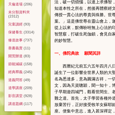
法，破一切煩惱，以達上求佛智
天倫道場
(206)
知道本性之所在，然後再體察經
未分類資料夾
傳授一貫心法的尊貴與殊勝。世
(2312)
葉。」這是佛世尊在靈山會上，
兒童讀經
(93)
從上以來，默傳吩咐無上心法的
保健養生
(3314)
智慧竅，打破生死伽鎖，會見自
修道故事
(737)
的妙智慧。
善書義賣
(11)
一、佛陀典故
願聞其詳
開荒辦道
(83)
節能減碳
(158)
西曆紀元前五六五年四月八
經典釋義
(245)
誕生了一位影響全世界人類的大
名為悉達多，意為圓滿古祥，一
道義問答
(49)
文，因為天資聰穎，聞一知十，
道學講座
(209)
子早期遊四城門，觀看世間生、
影音講堂
(928)
難之道。首先，太子學習各種外
講道題綱
(117)
放棄苦行，正好接受牧羊女蘇耶
座。便集中意志，進入甚深禪定