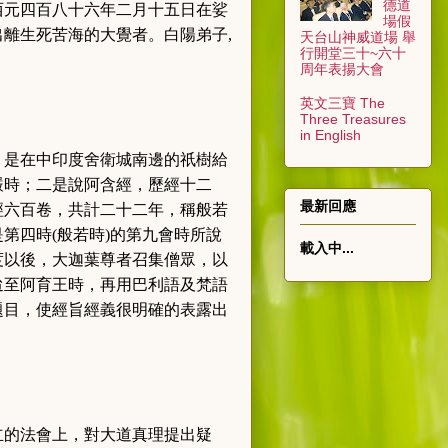
德道
西元四百八十六年二月十五日在娑
場假
出離生死苦海的大覺者。白陽弟子
,
天台山神威道場 舉
行開堂三十~六十
周年表揚大會
英文三寶 The
Three Treasures
in English
，是在中印度舍衛城南邊的祇樹給
嚴時；二是說阿含經，歷經十二
最新回應
經六百卷，共計二十二年，稱般若
是第四時
(
般若時
)
的第九會時所說
載入中...
度以後，大迦葉尊者召集僧眾，以
迨至阿育王時，再用巴利語及梵語
題目，使經旨經義很明確的表露出
立的法會上，對大道真理提出疑