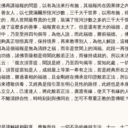
在佛再講福報的問題，以有為法來行布施，其福報尚在因果律之
，善女人，以七寶滿爾所恆河沙數，三千大千世界，以用布施，
女的，用人世間最尊貴的七寶，裝滿了恆河沙數之多的三千大千
人做了這麼多的善事，福報實在太大了。但是還有更大的福德，
經中，乃至受持四句侷等，為他人說，而此福德，勝前福德。」
能夠真正領悟真理，保持境界，再來教導別人，為他人解說，這
因為這個福報是無為清靜之福，而非是世間上的鴻福。此段一再
的功德，諸佛菩薩都是得聞此般若正法，而修持成就的。所以末
二云：
「復次須菩提，聞說是經，乃至四句偈等，當知此處，一
誦，須菩提當知是人，成就最上等第一希有之法，若是經典所在
的福德，勝過著相的福德
，
且金剛經在傳承並印證般若正法，所
前來禮敬供養
，
又經典是指引眾生明心見性的路徑，此經也是本
己立立人，己達達人，將此般若正法，廣渡有緣，使天下有緣的
，不離清靜自性，時時刻刻與佛同在，怎可不尊重正教的普傳呢
都是講解破相顯真，應無所住，一切不染的修持方法，十一、十