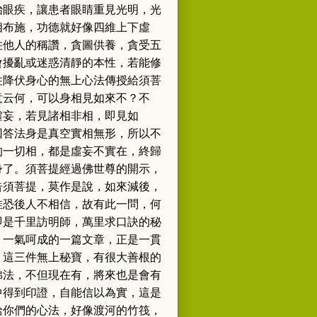
治眼疾，讓患者眼睛重見光明，光
相布施，功德就好像四維上下虛
住他人的稱讚，貪圖供養，貪受五
會擾亂或迷惑清靜的本性，若能修
住降伏身心的無上心法傳授給須菩
意云何，可以身相見如來不？不
虛妄，若見諸相非相，即見如
回答法身是真空實相無形，所以不
的一切相，都是虛妄不實在，終歸
身了。須菩提經過佛世尊的開示，
告須菩提，莫作是說，如來減後，
唯恐後人不相信，故有此一問，何
即是千里訪明師，萬里求口訣的秘
，一氣呵成的一篇文章，正是一貫
」這三件無上秘寶
，有很大善根的
佛法，不但現在有，將來也是會有
中得到印證，自能信以為實，這是
給你們的心法，好像渡河的竹筏，