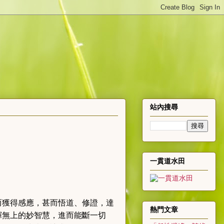
站內搜尋
一貫道水田
而獲得感應，甚而悟道、修證，達
熱門文章
揮無上的妙智慧，進而能斷一切