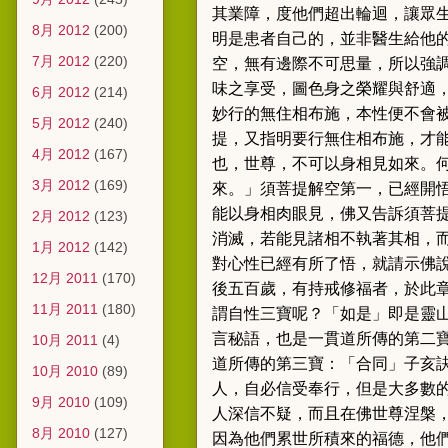
其業障，度他們超出輪迴，讓眾
8月 2012
(200)
明是患者自己的，並非醫生給他
7月 2012
(220)
空，無有邊際不可思量，所以強
味之享受，圖色身之榮耀與舒適
6月 2012
(214)
妙行的無住相布施，本性便不會
5月 2012
(240)
提，又指明要行無住相布施，才
4月 2012
(167)
也，世尊，不可以身相見如來。
3月 2012
(169)
來。」
須菩提解空第一，已經開
能以身相肉眼見，佛又告訴須菩
2月 2012
(123)
消滅，若能見諸相不執著其相，
1月 2012
(142)
對心性已經有所了悟，就請示佛
12月 2011
(170)
後五百歲，有持戒修福者，於此
11月 2011
(180)
謂自性三寶呢
？
「如是」即是靈
言秘語，也是一貫道所傳的第二
10月 2011
(4)
道所傳的第三寶：「合同
」
子亥
10月 2010
(89)
人，自必信受奉行，但是大多數
9月 2010
(109)
人深信不疑，而且在佛世尊涅槃
8月 2010
(127)
因為他們累世所積來的福德，他