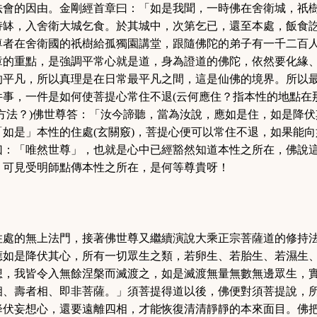
法會的因由。金剛經首章曰
：「如是我聞，一時佛在舍衛城，祇
持缽，入舍衛大城乞食。於其城中，次第乞已，還至本處，飯食
尊者在舍衛國的祇樹給孤獨園講堂，跟隨佛陀的弟子有一千二百
章的重點，是強調平常心就是道，身為證道的佛陀，依然要化緣
的平凡，所以真理是在日常最平凡之間，這是仙佛的境界。所以
件事，一件是如何使菩提心常住不退
(
云何應住
？
指本性的地點在
方法
？
)
佛世尊答：「
汝今諦聽，當為汝說，應如是住，如是降伏
「如是」本性的住處
(
玄關竅
)
，菩提心便可以常住不退，如果能向
曰
：「唯然世尊
」，也就是心中已經豁然知道本性之所在，佛說
」
可見受明師點傳本性之所在，是何等尊貴呀
！
住處的無上法門，接著佛世尊又繼續演說大乘正宗菩薩道的修持
應如是降伏其心，所有一切眾生之類，若卵生、若胎生、若濕生
想，我皆令入無餘涅槃而滅渡之，如是滅渡無量無數無邊眾生，
相、壽者相、即非菩薩。」
須菩提得道以後，佛便對須菩提說，
降伏妄想心，還要遠離四相，才能恢復清清靜靜的本來面目。佛