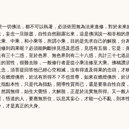
於一切佛法，都不可以執著，必須依照無為法來進修，對於未來
念，妄念一旦除盡，自性自然顯露出來，這是佛演說一相非相的
大乘、中乘，和小乘等，所謂小乘，目的是先求自己的解脫，分
能修到四果呢
？
必須能夠斷掉見惑及思惑，見惑有五個，它是：
共有三十二惑，至於色界、無色界則有二十八惑，共計三十七道
來的習性，很難去除，一般修行者是從小乘法修至大乘。佛稱讚
之念，須菩提回答他已經心空相滅，沒有得道及得果的念頭，才
昔在燃燈佛所，於法有所得不？不也世尊，如來在燃燈佛所，於
之指點本性，只是代為指點，開導性質而已，還是要靠自性自度
，然因無得，始生大覺悟，大解脫，正是於法實無所得。又一般
嚴，悟道的人，要應無所住，以息其妄心，才能一心不亂，則本
身，才是真正的大身。