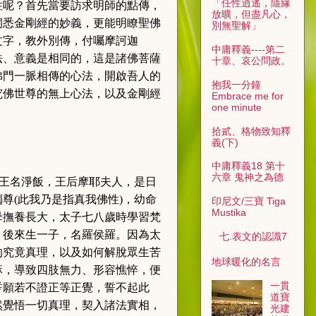
「任性逍遙，隨緣
性呢
？
首先當要訪求明師的點傳，
放曠，但盡凡心，
洞悉金剛經的妙義，更能明瞭聖佛
別無聖解」
文字，教外別傳，付囑摩訶迦
中庸釋義----第二
法、意義是相同的，這是諸佛菩薩
十章、哀公問政。
佛門一脈相傳的心法，開啟吾人的
抱我一分鐘
究佛世尊的無上心法，以及金剛經
Embrace me for
one minute
拾貳、格物致知釋
義(下)
中庸釋義18 第十
六章 鬼神之為德
王名淨飯，王后摩耶夫人，是日
獨尊
(
此我乃是指真我佛性
)
，幼命
印尼文/三寶 Tiga
Mustika
母撫養長大，太子七八歲時學習梵
，後來生一子，名羅侯羅。因為太
七.表文的認識7
的究竟真理，以及如何解脫眾生苦
地球暖化的名言
麻，導致四肢無力、形容憔悴，便
一貫
誓願若不證正等正覺，誓不起此
道寶
然覺悟一切真理，契入諸法實相，
光建