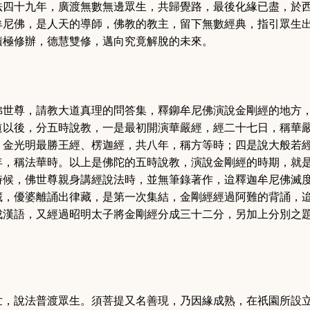
法四十九年，廣渡無數無邊眾生，共歸覺路，最後化緣已盡，於
牟尼佛，是人天的導師，佛教的教主，留下無數經典，指引眾生
積極修辦，德慧雙修，邁向究竟解脫的未來。
佛世尊，請教大道真理的問答集，釋鉚牟尼佛演說金剛經的地方
道以後，分五時說教，一是最初開演華嚴經，經二十七日，稱華
、金光明最勝王經、楞迦經，共八年，稱方等時；四是說大般若
年，稱法華時。以上是佛陀的五時說教，演說金剛經的時期，就
時候，佛世尊親身講經說法時，並無筆錄著作，迨釋迦牟尼佛滅
藏，優婆離誦出律藏，是第一次集結，金剛經經過阿難的背誦，
成漢語，又經過昭明太子將金剛經分成三十二分，另加上分別之
。
世，說法普渡眾生。須菩提又名善現，乃因緣成熟，在祇園所設