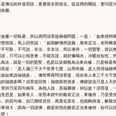
不是佛法的外道邪說，更應當全部捨去。從這裡的闡說，更印證
與殊勝。
要放棄一切執著，所以再問須菩提兩個問題，一是：「
如來得阿
智慧很高，馬上回答說：
「如我解佛所說義，無有定法，名阿褥
皆不可取，不可說，非法，非非法，所以者何，一切賢聖，皆以
而說，只可以心領意會，不能言說，就好像喝水，冷暖自知也，
無為法，就是一切的賢聖，也是以這個無為法來自修，只是根基
須菩提：「
若人滿三千大千世界七寶，以用布施，是人所得福德
是故如來說福德多。
」佛世尊再問須菩提，現在有人拿三千大千
施的福德多嗎
？
須菩提回答
：
福德當然很多，佛卻說這只是人天
，受持乃至四句偈等，為他人說，其福勝彼，何以故？須菩提，
的意思是，如果有人，依照本經中的般若正法，來修持，乃至受
心」
的四句偈，自己開悟見性，再度化眾生，也能夠得道，解脫
要來得大，因為一切諸佛，都是依照此般若正法來修持，始可以
大呀
！