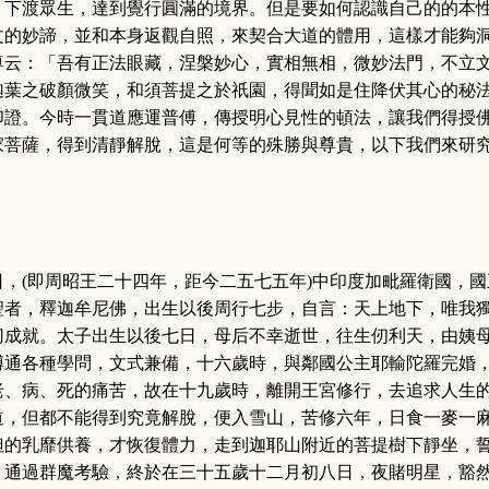
，下渡眾生，達到覺行圓滿的境界。但是要如何認識自己的的本
文的妙諦，並和本身返觀自照，來契合大道的體用，這樣才能夠
尊云：「吾有正法眼藏，涅槃妙心，實相無相，微妙法門，不立
迦葉之破顏微笑，和須菩提之於祇園，得聞如是住降伏其心的秘
印證。今時一貫道應運普傅，傳授明心見性的頓法，讓我們得授
家菩薩，得到清靜解脫，這是何等的殊勝與尊貴，以下我們來研
日，
(
即周昭王二十四年，距今二五七五年
)
中印度加毗羅衛國，國
聖者，釋迦牟尼佛，出生以後周行七步，自言：天上地下，唯我
切成就。太子出生以後七日，母后不幸逝世，往生仞利天，由姨
博通各種學問，文式兼備，十六歲時，與鄰國公主耶輸陀羅完婚
老、病、死的痛苦，故在十九歲時，離開王宮修行，去追求人生
道，但都不能得到究竟解脫，便入雪山，苦修六年，日食一麥一
妲的乳靡供養，才恢復體力，走到迦耶山附近的菩提樹下靜坐，
，通過群魔考驗，終於在三十五歲十二月初八日，夜賭明星，豁