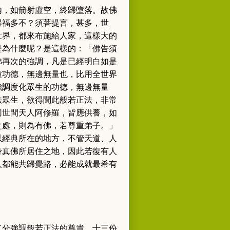
內，如箭射虛空，終歸墮落。故佛
得福多不？須菩提言，甚多，世
世界，都來布施給人家，這樣大的
是為什麼呢
？
是這樣的：
「佛告須
佛再次的強調，凡是已經明白如是
種功德，無邊無量也，比用全世界
強調度化眾生的功德，無邊無量
法眾生，欲得聞此般若正法，非常
切世間天人阿修羅，皆應供養，如
之處，則為有佛，若尊重弟子。」
以經典所在的地方
，
不管天道、人
身真佛所居住之地，因此若復有人
人都能共歸覺路，必能成就最希有
？
二分強調般若正法的尊貴，十三份