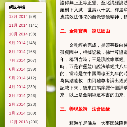
證得無上正等正覺。至此講經說
網誌存檔
羅樹下入滅，世壽八十歲。釋迦
12月 2014
(59)
應該效法佛陀的自覺覺他精神，
11月 2014
(141)
二、金剛寶典
說法因由
10月 2014
(98)
9月 2014
(148)
金剛經的完成，是須菩提向
8月 2014
(168)
孤獨園中，根據記載，佛世尊證
年，稱阿含時；三是演說維摩經
7月 2014
(207)
時；五是在靈鷲山說法華經共八
6月 2014
(199)
的，當時是在中國周穆王九年的
5月 2014
(412)
為集結遺教，由阿難尊者誦出經
4月 2014
(239)
記載下來，後來由鳩摩羅什翻譯
來，以上是金剛經這本書的由來
3月 2014
(246)
2月 2014
(223)
三、善現啟請
法會因緣
1月 2014
(189)
12月 2013
(200)
釋迦牟尼佛為一大事因緣降