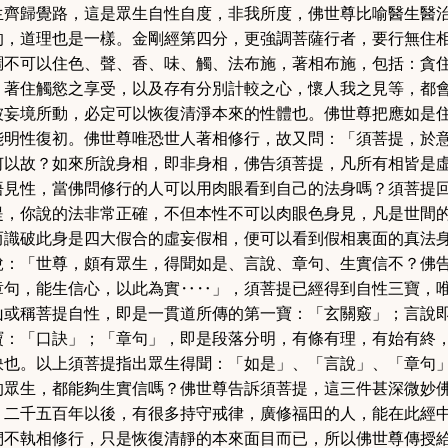
生齊歸覺路，這是眾生自性自度，非我所度，佛世尊比喻醫生醫
的，道理也是一樣。金剛經第四分，更強調菩薩行者，要行無住
調不可以住色、聲、香、味、觸、法布施，著相布施，包括：貪
，著住觸慾之享受，以及存有分別計較之心，懷人我之見等，都
被妄境所動，必定可以恢復清淨本來的性體也。佛世尊把應如是
能明性復初。佛世尊唯恐世人著相修行，故又問：
「須菩提，於
何以故？如來所說身相，即非身相，佛告須菩提，凡所有相皆是
悟見性，當佛問修行的人可以用肉眼看到自己的法身嗎
？
須菩提
提，你說的法非常正確，不但本性不可以肉眼色身見，凡是世間
而識破此身是四大假合的虛妄假相，便可以看到假相裏面的真法
說
：「世尊，頗有眾生，得聞如是、言說、章句、生實信不？佛
章句，能生信心，以此為實‥‥
」，須菩提已經得到自性三寶，
山或稱菩提自性，即是一貫道所傳的第一寶：「玄關竅
」
；言說
寶：「口訣
」
；「章句」，即是段落分明，有條有理，有始有終
訣也。以上須菩提指出眾生得聞：「如是
」
、「言說
」
、「章句
的眾生，都能夠生實信嗎
？
佛世尊告訴須菩提，這三件甚深微妙
，二千五百年以後，有很多持守戒律，廣修福田的人，能在此經
們不執相修行，只是恢復清靜的本來面目而已，所以佛世尊傳授