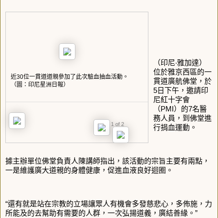
（印尼‧雅加達）
位於雅京西區的一
近30位一貫道道親參加了此次驗血抽血活動。
貫道廣航佛堂，於
（圖：印尼星洲日報）
5日下午，邀請印
尼紅十字會
（PMI）的7名醫
務人員，到佛堂進
1 of 2
行捐血運動。
據主辦單位佛堂負責人陳講師指出，該活動的宗旨主要有兩點，
一是維護廣大道親的身體健康，促進血液良好迴圈。
“還有就是站在宗教的立場讓眾人有機會多發慈悲心，多佈施，力
所能及的去幫助有需要的人群，一次弘揚道義，廣結善緣。”