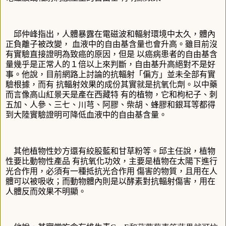
邱仲峰指出，人體暴露在電磁波和輻射環境中太久，體內
正負離子被改變， 血液中的自由基含量也會升高。雖目前沒
有實驗直接證明為致癌的原因，但是 以癌病患者的自由基含
量幾乎是正常人的１倍以上來判斷，自由基升高絕對不是好
事。他說，目前網路上討論的抗輻射「偏方」並未全部有實
驗根據，而有 抗輻射效果的成份其實就是抗氧化劑。以中藥
而言像高山紅景天是產在西藏特 有的植物，它和枸杞子、刺
五加、人參、三七、川芎、阿膠、柴胡、蜂膠和銀耳等都得
到大陸實驗證明可降低血液中的自由基含量。
其他植物性妙方還有絞股藍和甘草粉等。邱主任說，植物
性要比動物性產品 有抗氧化功效，主要是植物在太陽下進行
光合作用，必須有一種抵抗光合作用 傷害的物質，且用在人
體可以被吸收；而動物體內則是以酵素對抗輻射傷害，用在
人體反而效果不明顯。