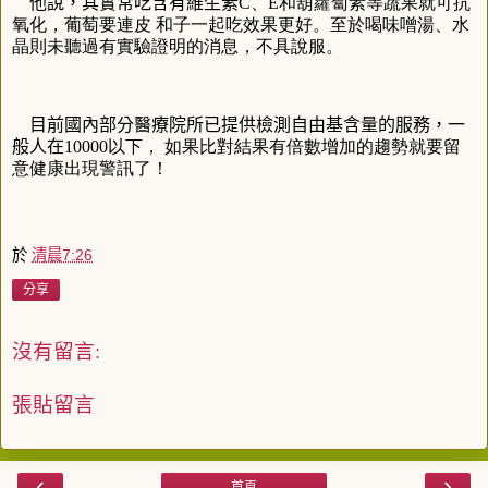
他說，其實常吃含有維生素
C、E和葫蘿蔔素等蔬果就可抗
氧化，葡萄要連皮 和子一起吃效果更好。至於喝味噌湯、水
晶則未聽過有實驗證明的消息，不具說服。
目前國內部分醫療院所已提供檢測自由基含量的服務，一
般人在
10000以下， 如果比對結果有倍數增加的趨勢就要留
意健康出現警訊了！
於
清晨7:26
分享
沒有留言:
張貼留言
‹
›
首頁