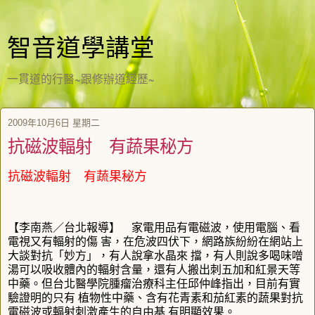
智音道學講堂
一貫道的行醫~跟修辦道經歷~
2009年10月6日 星期二
抗磁波輻射 有蔬果秘方
抗磁波輻射 有蔬果秘方
【李南燕／台北報導】 家電用品有電磁波，使用電腦、看
電視又有輻射的傷 害，在危波四伏下，網路族紛紛在網站上
大談對抗「妙方」，有人說拿水晶來 擋，有人則說多喝味噌
湯可以吸收體內的輻射含量，還有人搬出刺五加和紅景天等
中藥。但台北醫學院腫瘤治療科主任邱仲峰指出，目前有實
驗證明的只有 植物性中藥、含有花青素和茄紅素的蔬果對抗
電磁波或輻射刺激產生的自由基 有明顯效果。