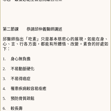
第二節課
恭請邱仲義醫師講述
邱
醫師指出「吃素」只是基本慈悲心的展現，如能在身、
心、言、行各方面，都能有所體悟、改變。素食的好處如
下：
1.
身心無負擔
2.
不易動脈硬化
3.
不易得癌症
4.
罹患疾病較容易痊癒
5.
預防骨質疏鬆
6.
較長壽