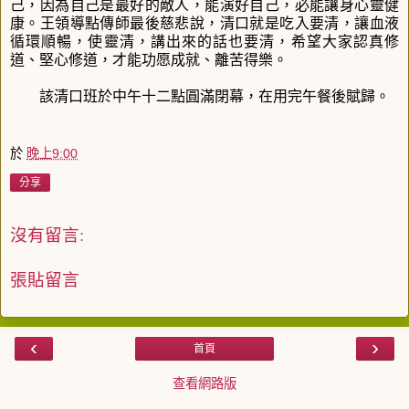
己，因為自己是最好的敵人，能演好自己，必能讓身心靈健
康。王領導點傳師最後慈悲說，清口就是吃入要清，讓血液
循環順暢，使靈清，講出來的話也要清，希望大家認真修
道、堅心修道，才能功愿成就、離苦得樂。
該清口班於中午十二點圓滿閉幕，在用完午餐後賦歸。
於
晚上9:00
分享
沒有留言:
張貼留言
‹
›
首頁
查看網路版