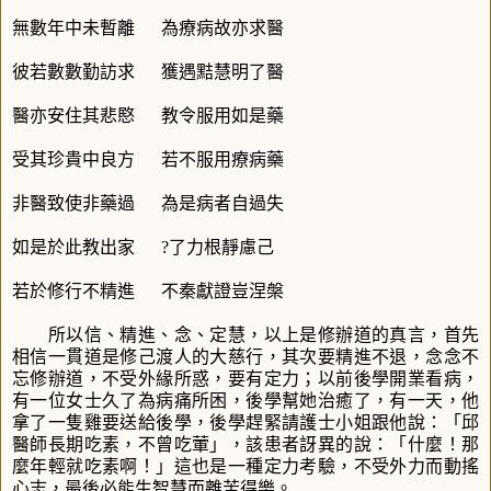
無數年中未暫離
為療病故亦求醫
彼若數數勤訪求
獲遇黠慧明了醫
醫亦安住其悲愍
教令服用如是藥
受其珍貴中良方
若不服用療病藥
非醫致使非藥過
為是病者自過失
如是於此教出家
?了力根靜慮己
若於修行不精進
不秦獻證豈涅槃
所以信、精進、念、定慧，以上是修辦道的真言，首先
相信一貫道是修己渡人的大慈行，其次要精進不退，念念不
忘修辦道，不受外緣所惑，要有定力；以前後學開業看病，
有一位女士久了為病痛所困，後學幫她治癒了，有一天，他
拿了一隻雞要送給後學，後學趕緊請護士小姐跟他說：「
邱
醫師長期吃素，不曾吃葷」，該患者訝異的說：「什麼！那
麼年輕就吃素啊！」這也是一種定力考驗，不受外力而動搖
心志，最後必能生智慧而離苦得樂。