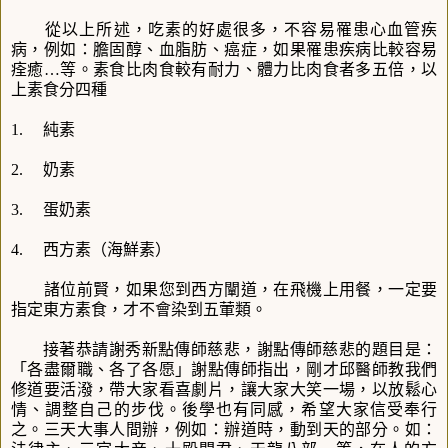
從以上所述，吃素的好處很多，不容易罹患心血管疾
病，例如：膽固醇、血脂肪、癌症，如果罹患疾病比較容易
痊癒
…
等。素食比肉食較有耐力、體力比肉食者多五倍，以
上素食分四種
1.
純素
2.
奶素
3.
蛋奶素
4.
西方素（海鮮素）
諸位前賢，如果您到西方闡道，在飛機上用餐，一定要
指定東方素食，才不會染到五葷類。
接著恭請謝秀新點傳師慈悲，謝點傳師慈悲的題目是：
「各盡爾職、各了各愿」謝點傳師指出，剛才邱醫師教我們
修道要活潑，帶大家看喜劇片，讓大家大笑一場，以放鬆心
情、調整自己的步伐。後學也有同感，希望大家信受奉行
之。三天大事人間辦，例如：辦道時，動到天的部分。如：