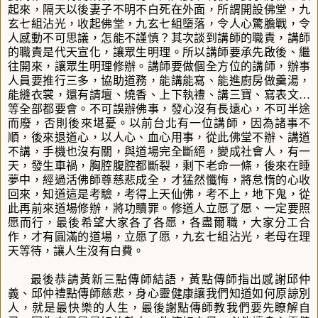
起來，隔天以後妻子不明不白死在外面，所謂開設佛堂，九
玄七組沾光，收起佛堂，九玄七組墮落，令人心驚膽戰，令
人感動不可思議，怎能不謹慎？其次談到講師的職責，講師
的職責是代天宣化，讓眾生明理。所以講師要承先啟後、繼
往開來，讓眾生明理修辦。講師要做個全方位的講師，辦事
人員要推行三多，協助道務，能講能寫、能進廚房做羹湯，
能縫衣裳，還有請壇、燒香、上下執禮、講三寶、寫表文
…
等全部都要會。不可誤辦佛事，發心沒有長遠心，不可半途
而廢，否則後來堪憂。以前台北有一位講師，因為諸事不
順，後來退道心，以人心、血心用事，從此佛堂不辦、講道
不講，手機也沒有關，與道場完全斷絕，變成社會人，有一
天，發生車禍，胸腔腹腔都斷裂，剩下老命一條，後來在睡
夢中，經過活佛師尊慈悲成全，才猛然懺悔，將怠惰的心收
回來，知道這是考驗，考得上天仙佛，考不上，地下鬼，從
此再前來道場修辦，將功贖罪。修道人立愿了愿、一定要照
愿而行，最後希望大家各了各愿，各盡爾職，大家分工合
作，才有圓滿的道場，立愿了愿，九玄七組沾光，老母在理
天等待，讓人生沒有白費。
最後恭請黃新三點傳師結語，黃點傳師指出感謝邱仲
義、邱仲禮點傳師慈悲，身心靈健康讓我們知道如何原諒別
人，就是最快樂的人生，最後謝點傳師教我們要先瞭解自