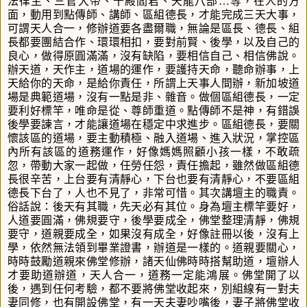
法律主、三官大帝、十殿閻君、天龍八部
…
等，在人的方
面，動用到點傳師、講師、區組德長，才能完成三天大事，
可謂天人合一，修辦道要各盡爾職，無論是區長、德長、組
長都要團結合作、環環相扣，要對前賢、後學，以及自己的
良心，做得原圓滿滿，沒有缺陷，要相信自己、相信佛說。
辦天道，天作主，道場的運作，要護持天命，聽命辦事，上
天給你的天命，是給你責任，所謂上天事人間辦，新加坡道
場是典範道場，沒有一點是非、雜音。做個區組德長，一定
要利好標竿，唯命是從、尊師重道。點傳師不是神，有錯誤
後學要諫言，才能讓道場在穩定中求進步。區組德長，要關
懷該區的道場，要主動積極、融入道場、進入狀況，掌控區
內所有該區的道務運作，好像媽媽照顧小孩一樣，不敢疏
忽，帶動大家一起做，任勞任怨，責任擔起，雖然做區組德
長很辛苦，上台要有清靜心，下台也要有清靜心，不要區組
德長下台了，人也不見了，非常可惜。其次講壇主的職責。
俗話說：後天有其職，先天必有其位。身為壇主標竿要好，
人道要圓滿，佛規要守，後學要成全，佛堂整理清靜，佛規
要守，道親要成全，如果沒有成全，好像註冊以後，沒有上
學，依然無法領到畢業證書，辦道是一樣的。道親要關心，
時時鼓勵道親來佛堂修辦，諸天仙佛時時搭幫助道，壇辦人
才要助道辦道，天人合一，道務一定能鴻展。佛堂開了以
後，遇到任何考驗，都不要將佛堂收起來，別組線有一對夫
妻同修，也有開設佛堂，有一天夫妻吵嘴後，妻子將佛堂收