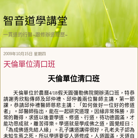
智音道學講堂
一貫道的行醫~跟修辦道經歷~
2009年10月15日 星期四
天倫單位清口班
天倫單位清口班
天倫單位於農曆
4/18
假天圓彌勒佛院開辦清口班，特恭
請謝秀欣點傳師及邱仲禮、邱仲義兩位醫師主講，第一節
課，恭請邱仲禮醫師慈悲主講：「如何做好一位好的修道
者」。邱醫師指出，能在一起研究道理，因緣非常殊勝，非
常的難得，求道以後要學道、修道、行道，待功德圓滿，才
能功愿成就，離苦得樂。學道就是學成佛之道，圓覺經曰：
「為成佛道先結人緣」。孔子講道講得很好，孔老夫子認為
未知生焉之死，所以學道要從人道修成，人道圓滿，天道自