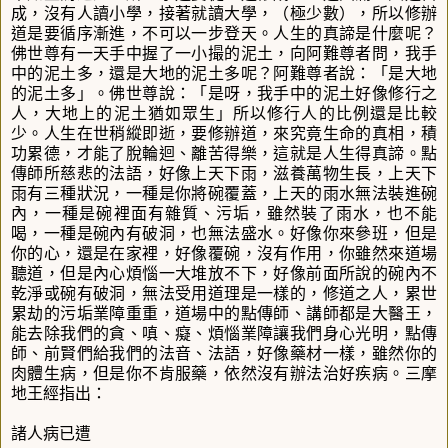
成，沒有人讀小學，接著就讀大學，（極少數），所以修辦
道是要循序漸進，不可以一步登天。人生的真諦是什麼呢？
佛世尊有一天手中握了一小撮的泥土，向阿難尊者問，我手
中的泥土多，還是大地的泥土多呢？阿難尊者說：「是大地
的泥土多」。佛世尊說：「是呀，我手中的泥土好像修行之
人，大地上的泥土猶如眾生」所以修行人的比例還是比較
少。人生在世稍縱即逝，要修辦道，來究竟生命的真相，積
功累德，才能了脫輪迴、離苦得樂，這就是人生得真諦。點
傳師所慈悲的法語，好像上天下雨，滋養萬物生長，上天下
雨有三種狀況，一種是你將碗覆蓋，上天的雨水無法裝進碗
內，一種是碗裡面有雜質、污垢，雖然裝了雨水，也不能
喝，一種是碗內有破洞，也無法盛水。好像你來參班，但是
你的心，還是在家裡，好像覆碗，沒有作用，你雖然來道場
聽道，但是內心煩惱一大堆放不下，好像前面所說的碗內不
乾淨或碗有破洞，無法受用道理是一樣的，修道之人，累世
累劫的污垢業障重重，道場中的點傳師、講師都是大醫王，
能去除我們的貪、嗔、癡、煩惱業障讓我們身心光明，點傳
師、前賢們給我們的法音、法語，好像藥材一樣，雖然你的
肉體生病，但是你不肯服藥，依然沒有辦法治好疾病。三摩
地王經指出：
諸人病已遭