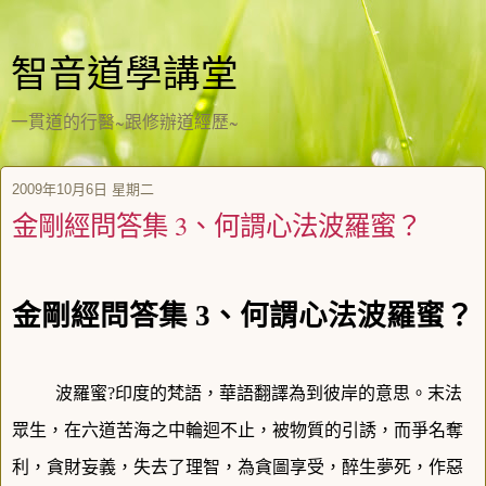
智音道學講堂
一貫道的行醫~跟修辦道經歷~
2009年10月6日 星期二
金剛經問答集 3、何謂心法波羅蜜？
金剛經問答集
3
、何謂心法波羅蜜？
波羅蜜?印度的梵語，華語翻譯為到彼岸的意思。末法
眾生，在六道苦海之中輪迴不止，被物質的引誘，而爭名奪
利，貪財妄義，失去了理智，為貪圖享
受，醉生夢死，作惡