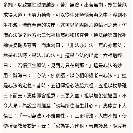
多端，以致靈性越墮越深，苦海無邊，出苦無期。眾生若能
求得大道，再努力勤修，可以從生死煩惱苦海之中，渡到不
生不滅，清靜至善的彼岸，就可以解脫離六道輪迴之苦。何
謂心法呢
？
西方第三代祖師商那和修尊者，傳法給第四代祖
師優婆鞠多尊者，而說渴曰：「非法亦非法，無心亦無法；
說是心法時，是法非心法。」這是心法的出處，六祖壇經
曰：「若悟無生頓法，見西方只在剎那。」這是心法的妙
用。辭海曰：「心法，佛家語，以心相印證者曰心法。」這
是心法的定義。昔時，五祖傳授心法給六祖，五祖以杖擊
碓
三下而去，惠能即會祖意，三更入室，祖以加袈裟遮圍，不
令人見，為說金剛經至「應無所住而生其心。」惠能言下大
悟曰：「一切萬法，不離自性。」三更授法，人盡不知，便
傳授頓教及衣缽，云：「汝為第六代租，善自護念，廣渡有