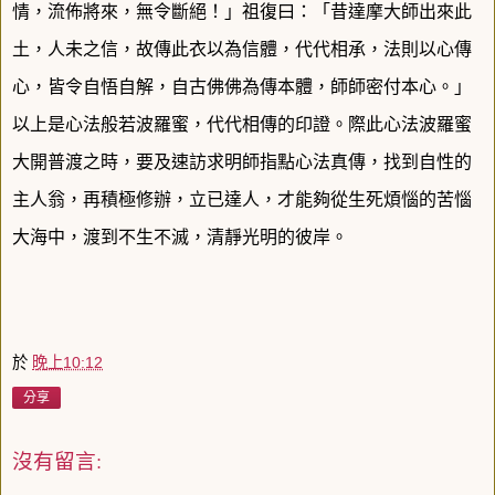
情，流佈將來，無令斷絕
！
」祖復曰：「昔達摩大師出來此
土，人未之信，故傳此衣以為信體，代代相承，法則以心傳
心，皆令自悟自解，自古佛佛為傳本體，師師密付本心。」
以上是心法般若波羅蜜，代代相傳的印證。際此心法波羅蜜
大開普渡之時，要及速訪求明師指點心法真傳，找到自性的
主人翁，再積極修辦，立已達人，才能夠從生死煩惱的苦惱
大海中，渡到不生不滅，清靜光明的彼岸。
於
晚上10:12
分享
沒有留言: